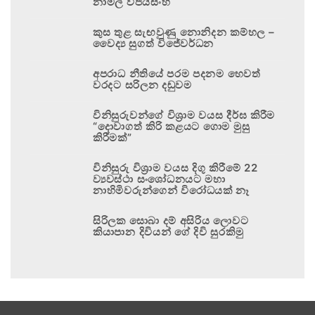
නාමල් විජයසිංහ
කුස තුළ සැඟවුණු නොනිදන කම්හල –
වෛද්‍ය සුගත් විජේවර්ධන
අපරාධ නීතියේ පරම පදනම හෙවත්
වරදට සරිලන දඬුවම
විනිසුරුවන්ගේ විශ්‍රාම වයස දීර්ඝ කිරීම
“දොවාගත් කිරි කළයට ගොම මුසු
කිරීමක්”
විනිසුරු විශ්‍රාම වයස දිගු කිරීමේ 22
ව්‍යවස්ථා සංශෝධනයට මහා
නාහිමිවරුන්ගෙන් විරෝධයක් නෑ
සිරිලක සොබා දම් අසිරිය ලොවට
කියාපාන දිවියන් ගේ දිවි සුරකිමු