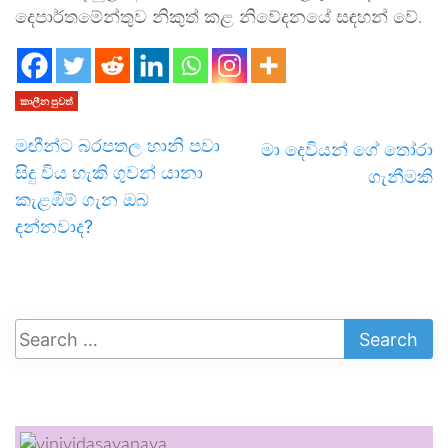
දෙපාර්තමේන්තුව නිකුත් කළ නිවේදනයේ සඳහන් වේ.
කාලීන පුවත්
මඟීන්ට බරපතල හානි පවා
මා දෙවියන් ගේ තෝරා
සිදු විය හැකි ගුවන් යානා
ගැනීමකි
කැළඹීම් ගැන ඔබ
දන්නවාද?