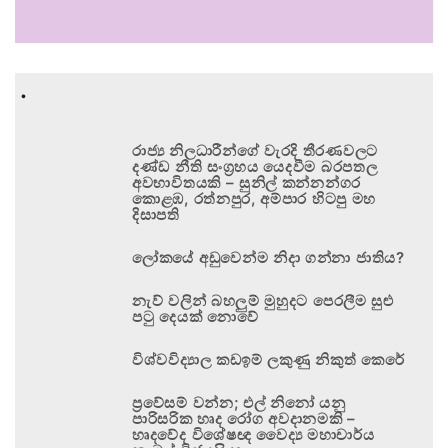
.
රාජ්‍ය නිලධාරීන්ගේ වැරදි තීරණවලට
දණ්ඩ නීති සංග්‍රහය යෙදවීම බරපතල
අවභාවිතයකි – සුනිල් කන්නන්ගර
කොළඹ, රත්නපුර, අම්පාර හිටපු මහ
දිසාපති
ලෝකයේ අඩුවෙන්ම නිදා ගන්නා ජාතිය?
නැව් වලින් බහලුම් මුහුදට පෙරලීම සුළු
පටු දෙයක් නොවේ
විශ්වවිද්‍යාල කඩඉම් ලකුණු නිකුත් කෙරේ
ප්‍රවේසම් වන්න; එල් නිනෝ යනු
පාරිසරික හෘද රෝග අවදානමකි –
හෘදවේද විශේෂඥ වෛද්‍ය මහාචාර්ය