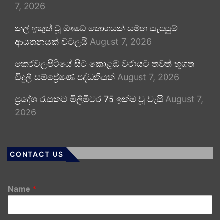
7, 2026
කල් ඉකුත් වූ ඖෂධ තොගයක් සමඟ සැපයුම්
ආයතනයක් වටලයි
August 7, 2026
කෙරවලපිටියේ සිට කොළඹ වරායට තවත් භූගත
විදුලි සම්ප්‍රේෂණ පද්ධතියක්
August 7, 2026
ප්‍රදේශ රැසකට මිලිමීටර 75 ඉක්ම වූ වැසි
August 7,
2026
CONTACT US
Name
*