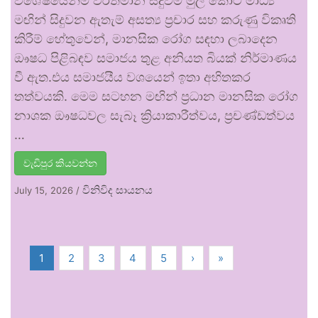
විශේෂයෙන්ම වර්තමාන සිදුවීම් මුල් කොට මාධ්‍ය
මඟින් සිදුවන ඇතැම් අසත්‍ය ප්‍රචාර සහ කරුණු විකෘති
කිරීම් හේතුවෙන්, මානසික රෝග සඳහා ලබාදෙන
ඖෂධ පිළිබඳව සමාජය තුළ අනියත බියක් නිර්මාණය
වී ඇත.එය සමාජයීය වශයෙන් ඉතා අහිතකර
තත්වයකි. මෙම සටහන මඟින් ප්‍රධාන මානසික රෝග
නාශක ඖෂධවල සැබෑ ක්‍රියාකාරීත්වය, ප්‍රචණ්ඩත්වය
…
වැඩිපුර කියවන්න
විනිවිද සායනය
July 15, 2026
/
1
2
3
4
5
›
»