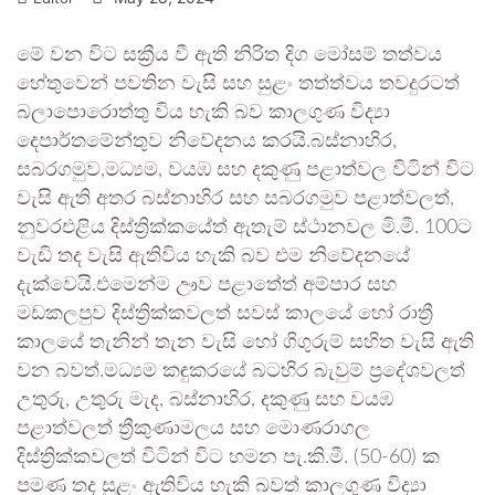
මේ වන විට සක්‍රීය වී ඇති නිරිත දිග මෝසම් තත්වය
හේතුවෙන් පවතින වැසි සහ සුළං තත්ත්වය තවදුරටත්
බලාපොරොත්තු විය හැකි බව කාලගුණ විද්‍යා
දෙපාර්තමේන්තුව නිවේදනය කරයි.බස්නාහිර,
සබරගමුව,මධ්‍යම, වයඹ සහ දකුණු පළාත්වල විටින් විට
වැසි ඇති අතර බස්නාහිර සහ සබරගමුව පළාත්වලත්,
නුවරඑළිය දිස්ත්‍රික්කයේත් ඇතැම් ස්ථානවල මි.මී. 100ට
වැඩි තද වැසි ඇතිවිය හැකි බව එම නිවේදනයේ
දැක්වෙයි.එමෙන්ම ඌව පළාතේත් අම්පාර සහ
මඩකලපුව දිස්ත්‍රික්කවලත් සවස් කාලයේ හෝ රාත්‍රී
කාලයේ තැනින් තැන වැසි හෝ ගිගුරුම් සහිත වැසි ඇති
වන බවත්.මධ්‍යම කඳුකරයේ බටහිර බැවුම් ප්‍රදේශවලත්
උතුරු, උතුරු මැද, බස්නාහිර, දකුණු සහ වයඹ
පළාත්වලත් ත්‍රීකුණාමලය සහ මොණරාගල
දිස්ත්‍රික්කවලත් විටින් විට හමන පැ.කි.මී. (50-60) ක
පමණ තද සුළං ඇතිවිය හැකි බවත් කාලගුණ විද්‍යා