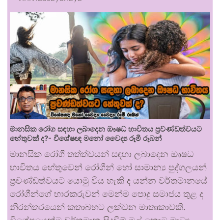
මානසික රෝග සඳහා ලබාදෙන ඖෂධ භාවිතය ප්‍රචණ්ඩත්වයට
හේතුවක් ද?- විශේෂඥ මනෝ වෛද්‍ය රූමි රූබන්
මානසික රෝගී තත්ත්වයන් සඳහා ලබාදෙන ඖෂධ
භාවිතය හේතුවෙන් රෝගීන් හෝ සාමාන්‍ය පුද්ගලයන්
ප්‍රචණ්ඩත්වයට යොමු විය හැකි ද යන්න වර්තමානයේ
රෝගීන්ගේ භාරකරුවන් මෙන්ම පොදු සමාජය තුළ ද
නිරන්තරයෙන් කතාබහට ලක්වන මාතෘකාවකි.