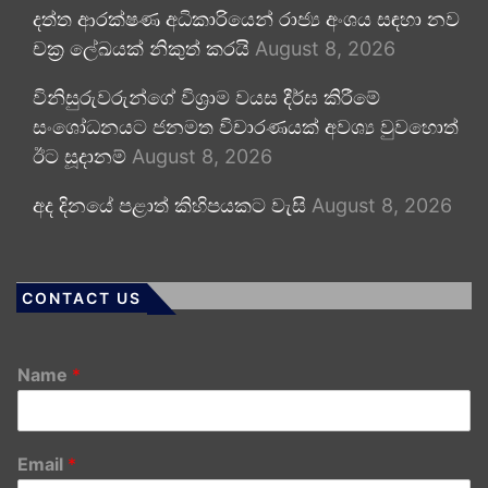
දත්ත ආරක්ෂණ අධිකාරියෙන් රාජ්‍ය අංශය සඳහා නව
චක්‍ර ලේඛයක් නිකුත් කරයි
August 8, 2026
විනිසුරුවරුන්ගේ විශ්‍රාම වයස දීර්ඝ කිරීමේ
සංශෝධනයට ජනමත විචාරණයක් අවශ්‍ය වුවහොත්
ඊට සූදානම්
August 8, 2026
අද දිනයේ පළාත් කිහිපයකට වැසි
August 8, 2026
CONTACT US
Name
*
Email
*