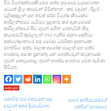
වීම විශේෂත්වයකි.මෙම සත්ව හුවමාරු වැඩසටහන
යටතේ ශ්‍රී ලංකාවෙන් මීමින්නන් , කළු වඳුරන් , රිළව් ,
වළිකුකුළන් සහ තවත් සර්ප විශේෂ කීපයක්ම
තායිලන්තයට යැවීමට සූදානම් කර ඇත.මෙසේ
තායිලන්තයේ සිට ගුවන් මගින් ගෙනැවිත් තිබූ
කැසොවරි කුරුල්ලන් භාර ගැනීම සදහා දෙහිවල
සත්වෝද්‍යානයේ පශු වෛද්‍ය ධම්මිකා දසනායක
මහත්මිය ,සත්ව පාලක අශෝක ජයලත් සහ සත්ව
භාරකරු අසංක ප්‍රනාන්දු යන මහත්වරුන් කටුනායක
ගුවන් තොටුපොළ ගුවන් භාණ්ඩ අංගනය වෙත පැමිණ
සිටියහ.
කාලීන පුවත්
කොවිඩ් වසංගතයෙන් පසු
සාගර කාරියවසම්ගේ
දරුවන් අතර දියවැඩියාව
පත්වීම”හොරාගෙ