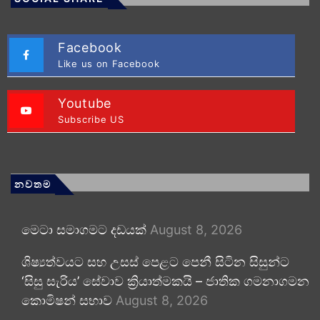
Facebook
Like us on Facebook
Youtube
Subscribe US
නවතම
මෙටා සමාගමට දඩයක්
August 8, 2026
ශිෂ්‍යත්වයට සහ උසස් පෙළට පෙනී සිටින සිසුන්ට
‘සිසු සැරිය’ සේවාව ක්‍රියාත්මකයි – ජාතික ගමනාගමන
කොමිෂන් සභාව
August 8, 2026