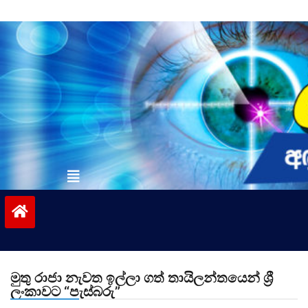
Skip
to
content
vinivida.lk
මුතු රාජා නැවත ඉල්ලා ගත් තායිලන්තයෙන් ශ්‍රී
ලංකාවට “පැස්බරු”