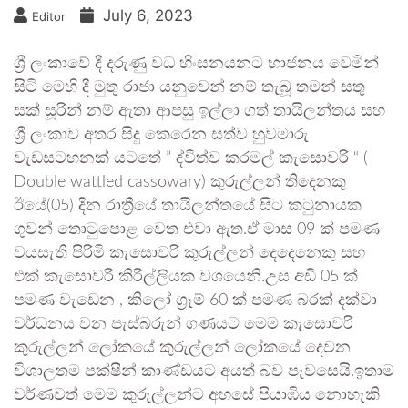
July 6, 2023
Editor
ශ්‍රී ලංකාවේ දී දරුණු වධ හිංසනයනට භාජනය වෙමින්
සිටි මෙහි දී මුතු රාජා යනුවෙන් නම් තැබූ තමන් සතු
සක් සූරින් නම් ඇතා ආපසු ඉල්ලා ගත් තායිලන්තය සහ
ශ්‍රී ලංකාව අතර සිදු කෙරෙන සත්ව හුවමාරු
වැඩසටහනක් යටතේ ” ද්විත්ව කරමල් කැසොවරි “ (
Double wattled cassowary) කුරුල්ලන් තිදෙනකු
ඊයේ(05) දින රාත්‍රීයේ තායිලන්තයේ සිට කටුනායක
ගුවන් තොටුපොළ වෙත එවා ඇත.ඒ මාස 09 ක් පමණ
වයසැති පිරිමි කැසොවරි කුරුල්ලන් දෙදෙනෙකු සහ
එක් කැසොවරි කිරිල්ලියක වශයෙනි.උස අඩි 05 ක්
පමණ වැඩෙන , කිලෝ ග්‍රෑම් 60 ක් පමණ බරක් දක්වා
වර්ධනය වන පැස්බරුන් ගණයට මෙම කැසොවරි
කුරුල්ලන් ලෝකයේ කුරුල්ලන් ලෝකයේ දෙවන
විශාලතම පක්ෂීන් කාණ්ඩයට අයත් බව පැවසෙයි.ඉතාම
වර්ණවත් මෙම කුරුල්ලන්ට අහසේ පියාඹිය නොහැකි