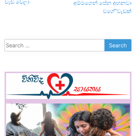
වැඩි වෙලා
අම්මගෙන් පේන අහනවා
වගේ”වැඩක්