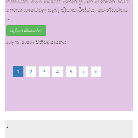
තත්වයකි. මෙම සටහන මඟින් ප්‍රධාන මානසික රෝග
නාශක ඖෂධවල සැබෑ ක්‍රියාකාරීත්වය, ප්‍රචණ්ඩත්වය
…
වැඩිපුර කියවන්න
විනිවිද සායනය
July 15, 2026
/
1
2
3
4
5
›
»
.