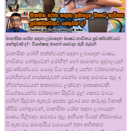
මානසික රෝග සඳහා ලබාදෙන ඖෂධ භාවිතය ප්‍රචණ්ඩත්වයට
හේතුවක් ද?- විශේෂඥ මනෝ වෛද්‍ය රූමි රූබන්
මානසික රෝගී තත්ත්වයන් සඳහා ලබාදෙන ඖෂධ
භාවිතය හේතුවෙන් රෝගීන් හෝ සාමාන්‍ය පුද්ගලයන්
ප්‍රචණ්ඩත්වයට යොමු විය හැකි ද යන්න වර්තමානයේ
රෝගීන්ගේ භාරකරුවන් මෙන්ම පොදු සමාජය තුළ ද
නිරන්තරයෙන් කතාබහට ලක්වන මාතෘකාවකි.
විශේෂයෙන්ම වර්තමාන සිදුවීම් මුල් කොට මාධ්‍ය
මඟින් සිදුවන ඇතැම් අසත්‍ය ප්‍රචාර සහ කරුණු විකෘති
කිරීම් හේතුවෙන්, මානසික රෝග සඳහා ලබාදෙන
ඖෂධ පිළිබඳව සමාජය තුළ අනියත බියක් නිර්මාණය
වී ඇත.එය සමාජයීය වශයෙන් ඉතා අහිතකර