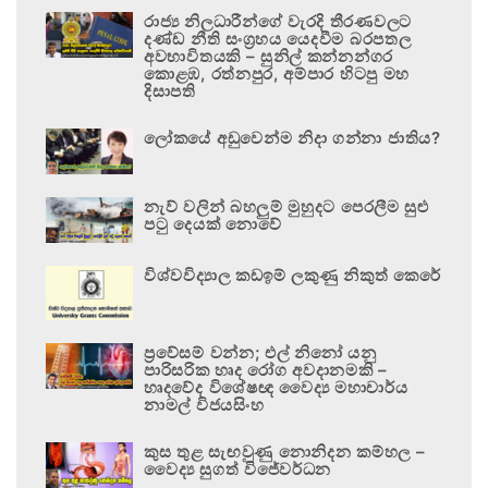
රාජ්‍ය නිලධාරීන්ගේ වැරදි තීරණවලට
දණ්ඩ නීති සංග්‍රහය යෙදවීම බරපතල
අවභාවිතයකි – සුනිල් කන්නන්ගර
කොළඹ, රත්නපුර, අම්පාර හිටපු මහ
දිසාපති
ලෝකයේ අඩුවෙන්ම නිදා ගන්නා ජාතිය?
නැව් වලින් බහලුම් මුහුදට පෙරලීම සුළු
පටු දෙයක් නොවේ
විශ්වවිද්‍යාල කඩඉම් ලකුණු නිකුත් කෙරේ
ප්‍රවේසම් වන්න; එල් නිනෝ යනු
පාරිසරික හෘද රෝග අවදානමකි –
හෘදවේද විශේෂඥ වෛද්‍ය මහාචාර්ය
නාමල් විජයසිංහ
කුස තුළ සැඟවුණු නොනිදන කම්හල –
වෛද්‍ය සුගත් විජේවර්ධන