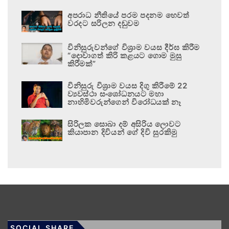
අපරාධ නීතියේ පරම පදනම හෙවත්
වරදට සරිලන දඬුවම
විනිසුරුවන්ගේ විශ්‍රාම වයස දීර්ඝ කිරීම
“දොවාගත් කිරි කළයට ගොම මුසු
කිරීමක්”
විනිසුරු විශ්‍රාම වයස දිගු කිරීමේ 22
ව්‍යවස්ථා සංශෝධනයට මහා
නාහිමිවරුන්ගෙන් විරෝධයක් නෑ
සිරිලක සොබා දම් අසිරිය ලොවට
කියාපාන දිවියන් ගේ දිවි සුරකිමු
SOCIAL SHARE