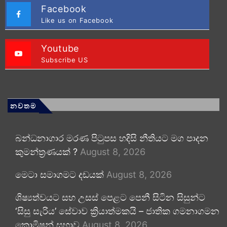
Facebook
Like us on Facebook
Youtube
Subscribe US
නවතම
බන්ධනාගාර මරණ පිටුපස හදිසි නීතියට මග පාදන
කුමන්ත්‍රණයක් ?
August 8, 2026
මෙටා සමාගමට දඩයක්
August 8, 2026
ශිෂ්‍යත්වයට සහ උසස් පෙළට පෙනී සිටින සිසුන්ට
‘සිසු සැරිය’ සේවාව ක්‍රියාත්මකයි – ජාතික ගමනාගමන
කොමිෂන් සභාව
August 8, 2026