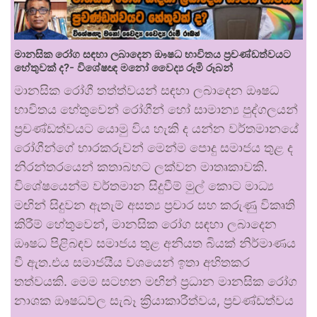
මානසික රෝග සඳහා ලබාදෙන ඖෂධ භාවිතය ප්‍රචණ්ඩත්වයට
හේතුවක් ද?- විශේෂඥ මනෝ වෛද්‍ය රූමි රූබන්
මානසික රෝගී තත්ත්වයන් සඳහා ලබාදෙන ඖෂධ
භාවිතය හේතුවෙන් රෝගීන් හෝ සාමාන්‍ය පුද්ගලයන්
ප්‍රචණ්ඩත්වයට යොමු විය හැකි ද යන්න වර්තමානයේ
රෝගීන්ගේ භාරකරුවන් මෙන්ම පොදු සමාජය තුළ ද
නිරන්තරයෙන් කතාබහට ලක්වන මාතෘකාවකි.
විශේෂයෙන්ම වර්තමාන සිදුවීම් මුල් කොට මාධ්‍ය
මඟින් සිදුවන ඇතැම් අසත්‍ය ප්‍රචාර සහ කරුණු විකෘති
කිරීම් හේතුවෙන්, මානසික රෝග සඳහා ලබාදෙන
ඖෂධ පිළිබඳව සමාජය තුළ අනියත බියක් නිර්මාණය
වී ඇත.එය සමාජයීය වශයෙන් ඉතා අහිතකර
තත්වයකි. මෙම සටහන මඟින් ප්‍රධාන මානසික රෝග
නාශක ඖෂධවල සැබෑ ක්‍රියාකාරීත්වය, ප්‍රචණ්ඩත්වය