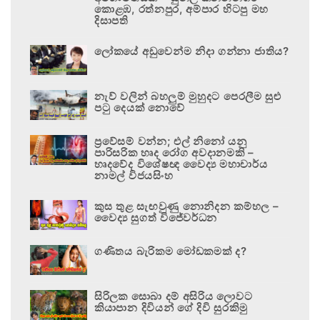
කොළඹ, රත්නපුර, අම්පාර හිටපු මහ
දිසාපති
ලෝකයේ අඩුවෙන්ම නිදා ගන්නා ජාතිය?
නැව් වලින් බහලුම් මුහුදට පෙරලීම සුළු
පටු දෙයක් නොවේ
ප්‍රවේසම් වන්න; එල් නිනෝ යනු
පාරිසරික හෘද රෝග අවදානමකි –
හෘදවේද විශේෂඥ වෛද්‍ය මහාචාර්ය
නාමල් විජයසිංහ
කුස තුළ සැඟවුණු නොනිදන කම්හල –
වෛද්‍ය සුගත් විජේවර්ධන
ගණිතය බැරිකම මෝඩකමක් ද?
සිරිලක සොබා දම් අසිරිය ලොවට
කියාපාන දිවියන් ගේ දිවි සුරකිමු