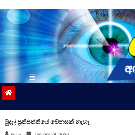
Skip
to
content
vinivida.lk
මුදල් ප්‍රතිපත්තියේ වෙනසක් නැහැ
January 28, 2026
Editor