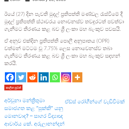
ඊයේ (27) දින පැවති මුදල් ප්‍රතිපත්ති මණ්ඩල රැස්වීමේ දී
මුදල් ප්‍රතිපත්ති ස්ථාවරය නොවනස්ව තවදුරටත් පවත්වා
ගැනීමට තීරණය කළ බව ශ්‍රී ලංකා මහ බැංකුව පවසයි.
ඒ අනුව එක්දින ප්‍රතිපත්ති පොලී අනුපාතය (OPR)
වත්මන් මට්ටම වූ 7.75% ලෙස නොවෙනස්ව තබා
ගැනීමට තීරණය කළ බව ශ්‍රී ලංකා මහ බැංකුව සඳහන්
කරයි.
කාලීන පුවත්
අර්චුනා මන්ත්‍රීතුමා
ඒඩ්ස් රෝගීන්ගේ වැඩිවීමක්
සමාජගත කළ “පුක්කි” යනු
මොනවාද? – සාගර විද්‍යාඥ
ආචාර්ය කේ. අරුලානන්දන්