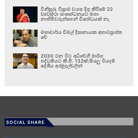
විනිසුරු විශ්‍රාම වයස දිගු කිරීමේ 22
ව්‍යවස්ථා සංශෝධනයට මහා
නාහිමිවරුන්ගෙන් විරෝධයක් නෑ
මහාචාර්ය විමල් දිසානායක අභාවප්‍රාප්ත
වේ
2030 වන විට අධිවේගී මාර්ග
පද්ධතියට කි.මී. 132ක්;සියලු වියදම්
දේශීය අරමුදල්වලින්
SOCIAL SHARE