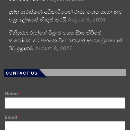
දත්ත ආරක්ෂණ අධිකාරියෙන් රාජ්‍ය අංශය සඳහා නව
චක්‍ර ලේඛයක් නිකුත් කරයි
August 8, 2026
විනිසුරුවරුන්ගේ විශ්‍රාම වයස දීර්ඝ කිරීමේ
සංශෝධනයට ජනමත විචාරණයක් අවශ්‍ය වුවහොත්
ඊට සූදානම්
August 8, 2026
CONTACT US
Name
*
Email
*