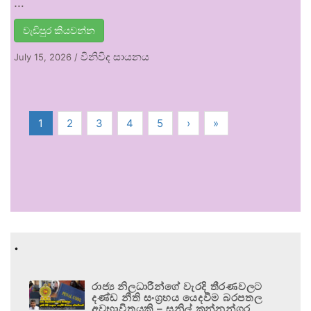
…
වැඩිපුර කියවන්න
විනිවිද සායනය
July 15, 2026
/
1
2
3
4
5
›
»
.
රාජ්‍ය නිලධාරීන්ගේ වැරදි තීරණවලට
දණ්ඩ නීති සංග්‍රහය යෙදවීම බරපතල
අවභාවිතයකි – සුනිල් කන්නන්ගර