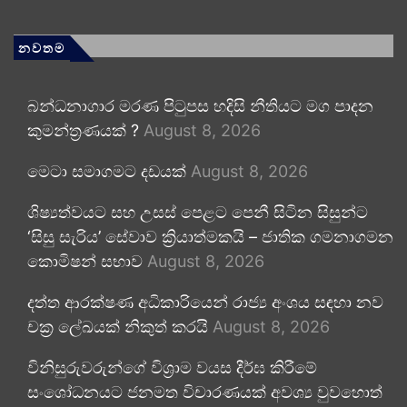
නවතම
බන්ධනාගාර මරණ පිටුපස හදිසි නීතියට මග පාදන
කුමන්ත්‍රණයක් ?
August 8, 2026
මෙටා සමාගමට දඩයක්
August 8, 2026
ශිෂ්‍යත්වයට සහ උසස් පෙළට පෙනී සිටින සිසුන්ට
‘සිසු සැරිය’ සේවාව ක්‍රියාත්මකයි – ජාතික ගමනාගමන
කොමිෂන් සභාව
August 8, 2026
දත්ත ආරක්ෂණ අධිකාරියෙන් රාජ්‍ය අංශය සඳහා නව
චක්‍ර ලේඛයක් නිකුත් කරයි
August 8, 2026
විනිසුරුවරුන්ගේ විශ්‍රාම වයස දීර්ඝ කිරීමේ
සංශෝධනයට ජනමත විචාරණයක් අවශ්‍ය වුවහොත්