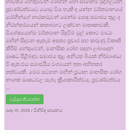
භාවිතය හේතුවෙන් රෝගීන් හෝ සාමාන්‍ය පුද්ගලයන්
ප්‍රචණ්ඩත්වයට යොමු විය හැකි ද යන්න වර්තමානයේ
රෝගීන්ගේ භාරකරුවන් මෙන්ම පොදු සමාජය තුළ ද
නිරන්තරයෙන් කතාබහට ලක්වන මාතෘකාවකි.
විශේෂයෙන්ම වර්තමාන සිදුවීම් මුල් කොට මාධ්‍ය
මඟින් සිදුවන ඇතැම් අසත්‍ය ප්‍රචාර සහ කරුණු විකෘති
කිරීම් හේතුවෙන්, මානසික රෝග සඳහා ලබාදෙන
ඖෂධ පිළිබඳව සමාජය තුළ අනියත බියක් නිර්මාණය
වී ඇත.එය සමාජයීය වශයෙන් ඉතා අහිතකර
තත්වයකි. මෙම සටහන මඟින් ප්‍රධාන මානසික රෝග
නාශක ඖෂධවල සැබෑ ක්‍රියාකාරීත්වය, ප්‍රචණ්ඩත්වය
…
වැඩිපුර කියවන්න
විනිවිද සායනය
July 15, 2026
/