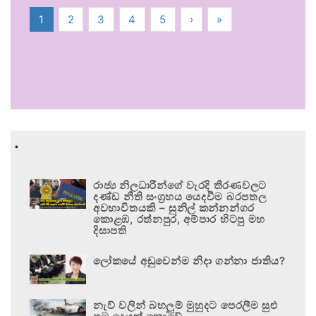
1
2
3
4
5
›
»
.
රාජ්‍ය නිලධාරීන්ගේ වැරදි තීරණවලට
දණ්ඩ නීති සංග්‍රහය යෙදවීම බරපතල
අවභාවිතයකි – සුනිල් කන්නන්ගර
කොළඹ, රත්නපුර, අම්පාර හිටපු මහ
දිසාපති
ලෝකයේ අඩුවෙන්ම නිදා ගන්නා ජාතිය?
නැව් වලින් බහලුම් මුහුදට පෙරලීම සුළු