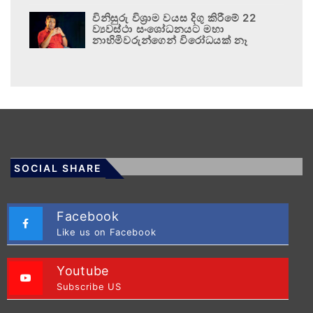
විනිසුරු විශ්‍රාම වයස දිගු කිරීමේ 22
ව්‍යවස්ථා සංශෝධනයට මහා
නාහිමිවරුන්ගෙන් විරෝධයක් නෑ
SOCIAL SHARE
Facebook
Like us on Facebook
Youtube
Subscribe US