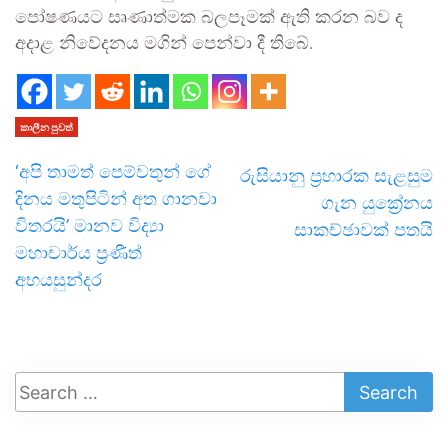
පෝෂණයට සෘණාත්මක බලපෑමක් ඇති කරන බව ද
අදාළ නිවේදනය මගින් පෙන්වා දී තිබේ.
කාලීන පුවත්
‘අපි තාමත් පෙම්වතුන් ගේ
රුසියානු ප්‍රහාරක සැළසුම
දිනය මතුපිටින් අත ගානවා
ගැන යුක්‍රේනය
විතරයි’ මානව විද්‍යා
සාකච්ඡාවක් පතයි
මහාචාර්ය ප්‍රණීත්
අභයසුන්දර