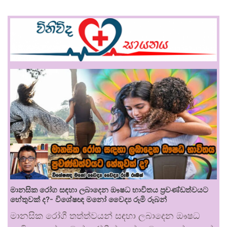
මානසික රෝග සඳහා ලබාදෙන ඖෂධ භාවිතය ප්‍රචණ්ඩත්වයට
හේතුවක් ද?- විශේෂඥ මනෝ වෛද්‍ය රූමි රූබන්
මානසික රෝගී තත්ත්වයන් සඳහා ලබාදෙන ඖෂධ