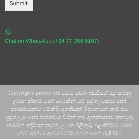
Submit
Chat on WhatsApp (+94 77 359 6107)
Copyrights protected: මෙම වෙබ් අඩවියේ පළකරනු
ලබන කිනම් හෝ දෙයකින් යම් පුද්ගලයකුට හෝ
පාර්ශවයකට යම්කිසි අගතියක් සිදුවන්නේ නම් එම
පුද්ගලයා හෝ පාර්ශවය විසින් තම අනන්‍යතාව තහවුරු
කරමින් ඉදිරිපත් කරනු ලබන පිළිතුරු පළකිරීමට මෙම
වෙබ් අඩවිය ආචාර ධර්මීය වශයෙන් බැඳී සිටී.