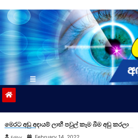
Skip
to
content
vinivida.lk
මෙරට අඩු අදායම් ලාභී පවුල් කෑම බීම අඩු කරලා
February 14, 2022
Editor