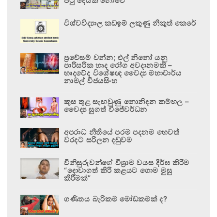
පටු දෙයක් නොවේ
විශ්වවිද්‍යාල කඩඉම් ලකුණු නිකුත් කෙරේ
ප්‍රවේසම් වන්න; එල් නිනෝ යනු
පාරිසරික හෘද රෝග අවදානමකි –
හෘදවේද විශේෂඥ වෛද්‍ය මහාචාර්ය
නාමල් විජයසිංහ
කුස තුළ සැඟවුණු නොනිදන කම්හල –
වෛද්‍ය සුගත් විජේවර්ධන
අපරාධ නීතියේ පරම පදනම හෙවත්
වරදට සරිලන දඬුවම
විනිසුරුවන්ගේ විශ්‍රාම වයස දීර්ඝ කිරීම
“දොවාගත් කිරි කළයට ගොම මුසු
කිරීමක්”
ගණිතය බැරිකම මෝඩකමක් ද?