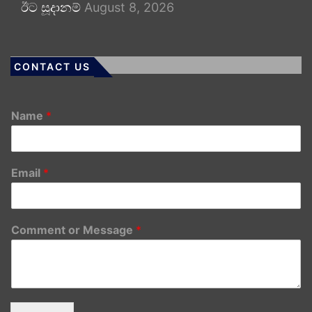
ඊට සූදානම්
August 8, 2026
CONTACT US
Name
*
Email
*
Comment or Message
*