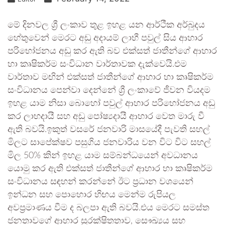
මේ දිනවල ශ්‍රී ලංකාව තුළ ඉහළ යන ආර්ථීක අර්බුදය
හේතුවෙන් මෙරට අඩු අදායම් ලාභී පවුල් සිය ආහාර
පරිභෝජනය අඩු කර ඇති බව එක්සත් ජාතීන්ගේ ආහාර
හා කෘෂිකර්ම සංවිධාන වාර්තාවක දැක්වෙයි.එම
වාර්තාව මඟින් එක්සත් ජාතීන්ගේ ආහාර හා කෘෂිකර්ම
සංවිධානය පෙන්වා දෙන්නේ ශ්‍රී ලංකාවේ ජීවන වියදම
ඉහළ යාම නිසා බොහෝ පවුල් ආහාර පරිභෝජනය අඩු
කර ලාභදායී සහ අඩු පෝෂ්‍යදායී ආහාර වෙත මාරු වී
ඇති බවයි.ඉකුත් වසරේ ජනවාරි මාසයේදී පැවති සහල්
මිලට සාපේක්ෂව පසුගිය ජනවාරිය වන විට විට සහල්
මිල 50% කින් ඉහළ යාම සම්බන්ධයෙන් අවධානය
යොමු කර ඇති එක්සත් ජාතීන්ගේ ආහාර හා කෘෂිකර්ම
සංවිධානය සඳහන් කරන්නේ ඊට ප්‍රධාන වශයෙන්
ඉන්ධන සහ පොහොර හිඟය මෙන්ම රුපියල
අවප්‍රමාණය වීම ද බලපා ඇති බවයි.එය මෙරට සමස්ත
ජනතාවගේ ආහාර සුරක්ෂිතතාව, සෞඛ්‍යය සහ