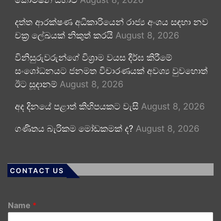
දත්ත ආරක්ෂණ අධිකාරියෙන් රාජ්‍ය අංශය සඳහා නව
චක්‍ර ලේඛයක් නිකුත් කරයි
August 8, 2026
විනිසුරුවරුන්ගේ විශ්‍රාම වයස දීර්ඝ කිරීමේ
සංශෝධනයට ජනමත විචාරණයක් අවශ්‍ය වුවහොත්
ඊට සූදානම්
August 8, 2026
අද දිනයේ පළාත් කිහිපයකට වැසි
August 8, 2026
ගණිතය බැරිකම මෝඩකමක් ද?
August 8, 2026
CONTACT US
Name
*