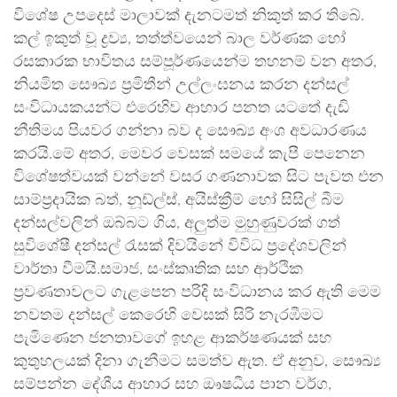
විශේෂ උපදෙස් මාලාවක් දැනටමත් නිකුත් කර තිබේ.
කල් ඉකුත් වූ ද්‍රව්‍ය, තත්ත්වයෙන් බාල වර්ණක හෝ
රසකාරක භාවිතය සම්පූර්ණයෙන්ම තහනම් වන අතර,
නියමිත සෞඛ්‍ය ප්‍රමිතීන් උල්ලංඝනය කරන දන්සල්
සංවිධායකයන්ට එරෙහිව ආහාර පනත යටතේ දැඩි
නීතිමය පියවර ගන්නා බව ද සෞඛ්‍ය අංශ අවධාරණය
කරයි.මේ අතර, මෙවර වෙසක් සමයේ කැපී පෙනෙන
විශේෂත්වයක් වන්නේ වසර ගණනාවක සිට පැවත එන
සාම්ප්‍රදායික බත්, නූඩ්ල්ස්, අයිස්ක්‍රීම් හෝ සිසිල් බීම
දන්සල්වලින් ඔබ්බට ගිය, අලුත්ම මුහුණුවරක් ගත්
සුවිශේෂී දන්සල් රැසක් දිවයිනේ විවිධ ප්‍රදේශවලින්
වාර්තා වීමයි.සමාජ, සංස්කෘතික සහ ආර්ථික
ප්‍රවණතාවලට ගැළපෙන පරිදි සංවිධානය කර ඇති මෙම
නවතම දන්සල් කෙරෙහි වෙසක් සිරි නැරඹීමට
පැමිණෙන ජනතාවගේ ඉහළ ආකර්ෂණයක් සහ
කුතුහලයක් දිනා ගැනීමට සමත්ව ඇත. ඒ අනුව, සෞඛ්‍ය
සම්පන්න දේශීය ආහාර සහ ඖෂධීය පාන වර්ග,