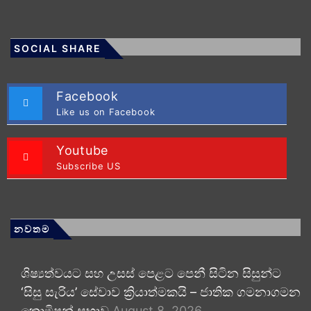
SOCIAL SHARE
Facebook
Like us on Facebook
Youtube
Subscribe US
නවතම
ශිෂ්‍යත්වයට සහ උසස් පෙළට පෙනී සිටින සිසුන්ට
‘සිසු සැරිය’ සේවාව ක්‍රියාත්මකයි – ජාතික ගමනාගමන
කොමිෂන් සභාව
August 8, 2026