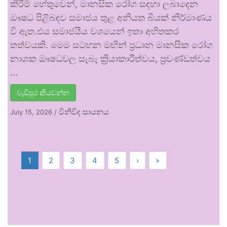
කිරීම් හේතුවෙන්, මානසික රෝග සඳහා ලබාදෙන
ඖෂධ පිළිබඳව සමාජය තුළ අනියත බියක් නිර්මාණය
වී ඇත.එය සමාජයීය වශයෙන් ඉතා අහිතකර
තත්වයකි. මෙම සටහන මඟින් ප්‍රධාන මානසික රෝග
නාශක ඖෂධවල සැබෑ ක්‍රියාකාරීත්වය, ප්‍රචණ්ඩත්වය
…
වැඩිපුර කියවන්න
විනිවිද සායනය
July 15, 2026
/
1
2
3
4
5
›
»