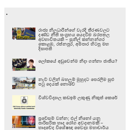
.
රාජ්‍ය නිලධාරීන්ගේ වැරදි තීරණවලට
දණ්ඩ නීති සංග්‍රහය යෙදවීම බරපතල
අවභාවිතයකි – සුනිල් කන්නන්ගර
කොළඹ, රත්නපුර, අම්පාර හිටපු මහ
දිසාපති
ලෝකයේ අඩුවෙන්ම නිදා ගන්නා ජාතිය?
නැව් වලින් බහලුම් මුහුදට පෙරලීම සුළු
පටු දෙයක් නොවේ
විශ්වවිද්‍යාල කඩඉම් ලකුණු නිකුත් කෙරේ
ප්‍රවේසම් වන්න; එල් නිනෝ යනු
පාරිසරික හෘද රෝග අවදානමකි –
හෘදවේද විශේෂඥ වෛද්‍ය මහාචාර්ය