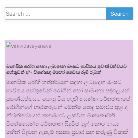
මානසික රෝග සඳහා ලබාදෙන ඖෂධ භාවිතය ප්‍රචණ්ඩත්වයට
හේතුවක් ද?- විශේෂඥ මනෝ වෛද්‍ය රූමි රූබන්
මානසික රෝගී තත්ත්වයන් සඳහා ලබාදෙන ඖෂධ
භාවිතය හේතුවෙන් රෝගීන් හෝ සාමාන්‍ය පුද්ගලයන්
ප්‍රචණ්ඩත්වයට යොමු විය හැකි ද යන්න වර්තමානයේ
රෝගීන්ගේ භාරකරුවන් මෙන්ම පොදු සමාජය තුළ ද
නිරන්තරයෙන් කතාබහට ලක්වන මාතෘකාවකි.
විශේෂයෙන්ම වර්තමාන සිදුවීම් මුල් කොට මාධ්‍ය
මඟින් සිදුවන ඇතැම් අසත්‍ය ප්‍රචාර සහ කරුණු විකෘති