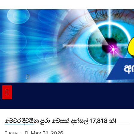
Skip
to
content
vinivida.lk
මෙවර දිවයින පුරා වෙසක් දන්සල් 17,818 ක්!
May 31, 2026
Editor