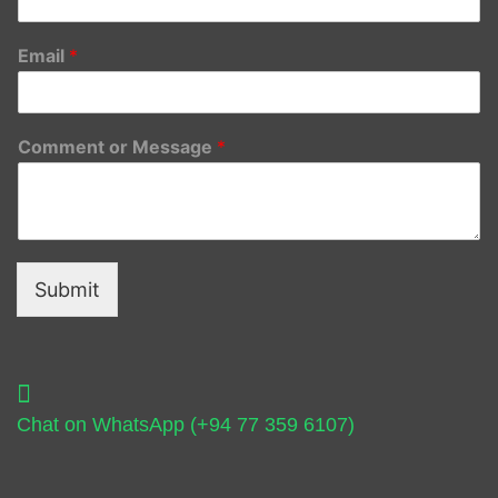
Email
*
Comment or Message
*
Submit
Chat on WhatsApp (+94 77 359 6107)