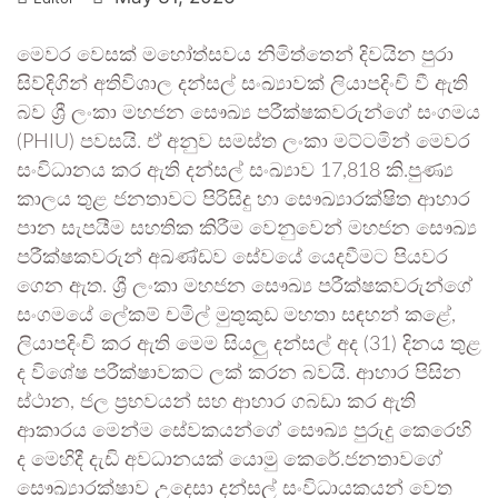
මෙවර වෙසක් මහෝත්සවය නිමිත්තෙන් දිවයින පුරා
සිව්දිගින් අතිවිශාල දන්සල් සංඛ්‍යාවක් ලියාපදිංචි වී ඇති
බව ශ්‍රී ලංකා මහජන සෞඛ්‍ය පරීක්ෂකවරුන්ගේ සංගමය
(PHIU) පවසයි. ඒ අනුව සමස්ත ලංකා මට්ටමින් මෙවර
සංවිධානය කර ඇති දන්සල් සංඛ්‍යාව 17,818 කි.පුණ්‍ය
කාලය තුළ ජනතාවට පිරිසිදු හා සෞඛ්‍යාරක්ෂිත ආහාර
පාන සැපයීම සහතික කිරීම වෙනුවෙන් මහජන සෞඛ්‍ය
පරීක්ෂකවරුන් අඛණ්ඩව සේවයේ යෙදවීමට පියවර
ගෙන ඇත. ශ්‍රී ලංකා මහජන සෞඛ්‍ය පරීක්ෂකවරුන්ගේ
සංගමයේ ලේකම් චමිල් මුතුකුඩ මහතා සඳහන් කළේ,
ලියාපදිංචි කර ඇති මෙම සියලු දන්සල් අද (31) දිනය තුළ
ද විශේෂ පරීක්ෂාවකට ලක් කරන බවයි. ආහාර පිසින
ස්ථාන, ජල ප්‍රභවයන් සහ ආහාර ගබඩා කර ඇති
ආකාරය මෙන්ම සේවකයන්ගේ සෞඛ්‍ය පුරුදු කෙරෙහි
ද මෙහිදී දැඩි අවධානයක් යොමු කෙරේ.ජනතාවගේ
සෞඛ්‍යාරක්ෂාව උදෙසා දන්සල් සංවිධායකයන් වෙත