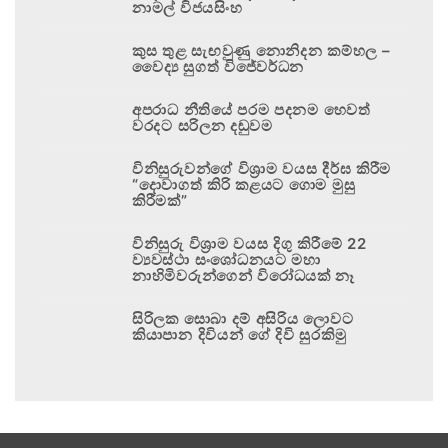
නාමල් විජයසිංහ
කුස තුළ සැඟවුණු නොනිදන කම්හල –
වෛද්‍ය සුගත් විජේවර්ධන
අපරාධ නීතියේ පරම පදනම හෙවත්
වරදට සරිලන දඬුවම
විනිසුරුවන්ගේ විශ්‍රාම වයස දීර්ඝ කිරීම
“දොවාගත් කිරි කළයට ගොම මුසු
කිරීමක්”
විනිසුරු විශ්‍රාම වයස දිගු කිරීමේ 22
ව්‍යවස්ථා සංශෝධනයට මහා
නාහිමිවරුන්ගෙන් විරෝධයක් නෑ
සිරිලක සොබා දම් අසිරිය ලොවට
කියාපාන දිවියන් ගේ දිවි සුරකිමු