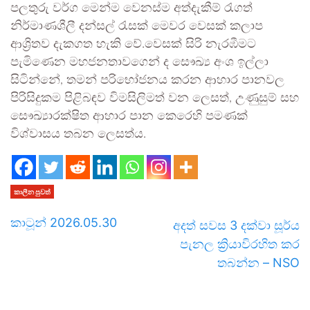
පලතුරු වර්ග මෙන්ම වෙනස්ම අත්දැකීම් රැගත්
නිර්මාණශීලී දන්සල් රැසක් මෙවර වෙසක් කලාප
ආශ්‍රිතව දැකගත හැකි වේ.වෙසක් සිරි නැරඹීමට
පැමිණෙන මහජනතාවගෙන් ද සෞඛ්‍ය අංශ ඉල්ලා
සිටින්නේ, තමන් පරිභෝජනය කරන ආහාර පානවල
පිරිසිදුකම පිළිබඳව විමසිලිමත් වන ලෙසත්, උණුසුම් සහ
සෞඛ්‍යාරක්ෂිත ආහාර පාන කෙරෙහි පමණක්
විශ්වාසය තබන ලෙසත්ය.
කාලීන පුවත්
කාටූන් 2026.05.30
අදත් සවස 3 දක්වා සූර්ය
පැනල ක්‍රියාවිරහිත කර
තබන්න – NSO