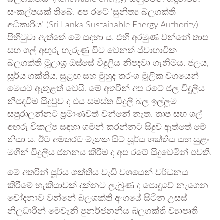
සංකල්පයක් තිබේ. අප රටේ ‘සුනිත්‍ය බලශක්ති
අධිකාරිය’ (Sri Lanka Sustainable Energy Authority)
පිහිටුවා ඇත්තේ මේ සඳහා ය. එහි අරමුණ වන්නේ තාප
සහ ගල් අඟුරු හැරුණු විට වෙනත් ස්වාභාවික
බලශක්ති මූලාශ්‍ර ඔස්සේ විදුලිය නිපදවා ගැනීමය. ජලය,
සූර්ය ශක්තිය, සුළඟ සහ මුහුද තරංග මූලික වශයෙන්
මෙයට ඇතුළත් වෙයි. මේ අතරින් අප රටේ ජල විදුලිය
නිපදවීම සිදුවුව ද එය සමස්ත විදුලි බල ඉල්ලුම
සපුරාලන්නට ප්‍රමාණවත් වන්නේ නැත. තාප සහ ගල්
අඟරු විකල්ප සඳහා ගමන් කරන්නට සිදුව ඇත්තේ මේ
නිසා ය. ඊට අමතරව මෑතක සිට සූර්ය ශක්තිය සහ සුළං
මගින් විදුලිය ජනනය කිරීම ද අප රටේ සිදුවෙමින් පවතී.
මේ අතරින් සූර්ය ශක්තිය වැඩි වශයෙන් වර්ධනය
කිරීමේ හැකියාවක් දක්නට ලැබුණ ද පොදුවේ නැගෙන
චෝදනාව වන්නේ බලශක්ති අංශයේ සිටින උසස්
නිලධාරීන් මෙවැනි පුනර්ජනනීය බලශක්ති ව්‍යාපෘති