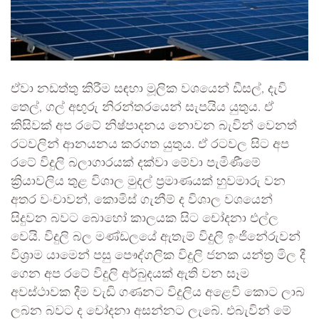
ඒවා නඩත්තු කිරීම සඳහා මූලික වශයෙන් ඩීසල්, දැවි
තෙල්, ගල් අඟුරු නිරන්තරයෙන් සැපයිය යුතුය. ඒ
කිසිවක් අප රටේ නිෂ්පාදනය නොවන බැවින් වෙනත්
රටවලින් ආනයනය කරගත යුතුය. ඒ රටවල සිට අප
රටේ විදුලි බලාගාරයක් දක්වා මේවා පැමිණීමේ
ක්‍රියාවලිය තුළ විශාල මුදල් ප්‍රමාණයක් හුවමාරු වන
අතර වංචාවන්, කොමිස් ගැනීම් ද විශාල වශයෙන්
සිදුවන බවට බොහෝ කාලයක සිට චෝදනා එල්ල
වෙයි. විදුලි බල මණ්ඩලයේ ඇතැම් විදුලි ඉංජිනේරුවන්
විශ්‍රාම යාමෙන් පසු පෞද්ගලික විදුලි ජනක යන්ත්‍ර මිල දී
ගෙන අප රටේ විදුලි අර්බුදයක් ඇති වන සෑම
අවස්ථාවක දීම වැඩි ගණනට විදුලිය අළෙවි කොට ලාබ
ලබන බවට ද චෝදනා අසන්නට ලැබේ. එබැවින් මේ