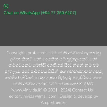
Chat on WhatsApp (+94 77 359 6107)
Copyrights protected: මෙම වෙබ් අඩවියේ පළකරනු
ලබන කිනම් හෝ දෙයකින් යම් පුද්ගලයකුට හෝ
පාර්ශවයකට යම්කිසි අගතියක් සිදුවන්නේ නම් එම
පුද්ගලයා හෝ පාර්ශවය විසින් තම අනන්‍යතාව තහවුරු
කරමින් ඉදිරිපත් කරනු ලබන පිළිතුරු පළකිරීමට මෙම
වෙබ් අඩවිය ආචාර ධර්මීය වශයෙන් බැඳී සිටී.
'www.vinivida.lk' © 2021- 2024| Contact Us -
editor.vinivida@gmail.com |
Design & develop by
AmpleThemes