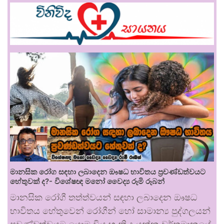
මානසික රෝග සඳහා ලබාදෙන ඖෂධ භාවිතය ප්‍රචණ්ඩත්වයට
හේතුවක් ද?- විශේෂඥ මනෝ වෛද්‍ය රූමි රූබන්
මානසික රෝගී තත්ත්වයන් සඳහා ලබාදෙන ඖෂධ
භාවිතය හේතුවෙන් රෝගීන් හෝ සාමාන්‍ය පුද්ගලයන්