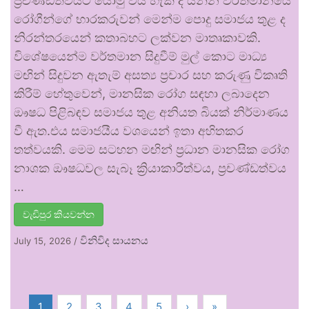
ප්‍රචණ්ඩත්වයට යොමු විය හැකි ද යන්න වර්තමානයේ
රෝගීන්ගේ භාරකරුවන් මෙන්ම පොදු සමාජය තුළ ද
නිරන්තරයෙන් කතාබහට ලක්වන මාතෘකාවකි.
විශේෂයෙන්ම වර්තමාන සිදුවීම් මුල් කොට මාධ්‍ය
මඟින් සිදුවන ඇතැම් අසත්‍ය ප්‍රචාර සහ කරුණු විකෘති
කිරීම් හේතුවෙන්, මානසික රෝග සඳහා ලබාදෙන
ඖෂධ පිළිබඳව සමාජය තුළ අනියත බියක් නිර්මාණය
වී ඇත.එය සමාජයීය වශයෙන් ඉතා අහිතකර
තත්වයකි. මෙම සටහන මඟින් ප්‍රධාන මානසික රෝග
නාශක ඖෂධවල සැබෑ ක්‍රියාකාරීත්වය, ප්‍රචණ්ඩත්වය
…
වැඩිපුර කියවන්න
විනිවිද සායනය
July 15, 2026
/
1
2
3
4
5
›
»