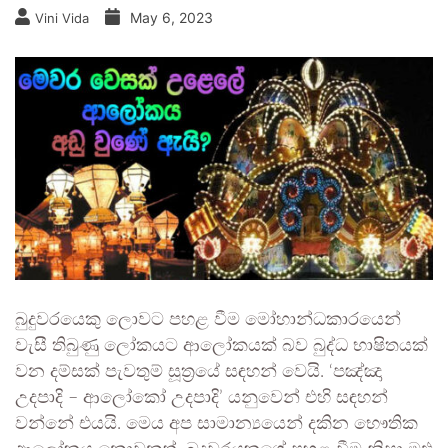
May 6, 2023
Vini Vida
බුදුවරයෙකු ලොවට පහළ වීම මෝහාන්ධකාරයෙන්
වැසී තිබුණු ලෝකයට ආලෝකයක් බව බුද්ධ භාෂිතයක්
වන දම්සක් පැවතුම් සූත්‍රයේ සඳහන් වෙයි. ‘පඤ්ඤා
උදපාදි – ආලෝකෝ උදපාදි’ යනුවෙන් එහි සඳහන්
වන්නේ එයයි. මෙය අප සාමාන්‍යයෙන් දකින භෞතික