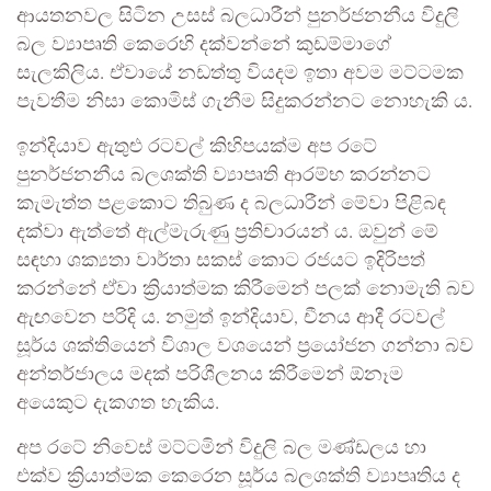
ආයතනවල සිටින උසස් බලධාරීන් පුනර්ජනනීය විදුලි
බල ව්‍යාපෘති කෙරෙහි දක්වන්නේ කුඩම්මාගේ
සැලකිලිය. ඒවායේ නඩත්තු වියදම ඉතා අවම මට්ටමක
පැවතීම නිසා කොමිස් ගැනීම සිදුකරන්නට නොහැකි ය.
ඉන්දියාව ඇතුළු රටවල් කිහිපයක්ම අප රටේ
පුනර්ජනනීය බලශක්ති ව්‍යාපෘති ආරම්භ කරන්නට
කැමැත්ත පළකොට තිබුණ ද බලධාරීන් මේවා පිළිබඳ
දක්වා ඇත්තේ ඇල්මැරුණු ප්‍රතිචාරයන් ය. ඔවුන් මේ
සඳහා ශක්‍යතා වාර්තා සකස් කොට රජයට ඉදිරිපත්
කරන්නේ ඒවා ක්‍රියාත්මක කිරීමෙන් පලක් නොමැති බව
ඇඟවෙන පරිදි ය. නමුත් ඉන්දියාව, චීනය ආදී රටවල්
සූර්ය ශක්තියෙන් විශාල වශයෙන් ප්‍රයෝජන ගන්නා බව
අන්තර්ජාලය මදක් පරිශීලනය කිරීමෙන් ඕනෑම
අයෙකුට දැකගත හැකිය.
අප රටේ නිවෙස් මට්ටමින් විදුලි බල මණ්ඩලය හා
එක්ව ක්‍රියාත්මක කෙරෙන සූර්ය බලශක්ති ව්‍යාපෘතිය ද