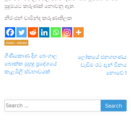
පුදුමයට කරුණක් නොවනු ඇත.
නිරංජන් චාමින්ද කරුණාතිලක
එතෙර - මෙතෙර
ගිණිකොණ දිග බෙංගාල
ලෝකයේ ජනගහණය
බොක්ක මුහුදු ප්‍රදේශයේ
වැඩිම රට දැන් චීනය
කැළඹිලි ස්වභාවයක්
නොවේ !