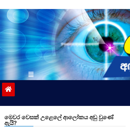
Skip
to
content
vinivida.lk
මෙවර වෙසක් උළෙලේ ආලෝකය අඩු වුණේ
ඇයි?