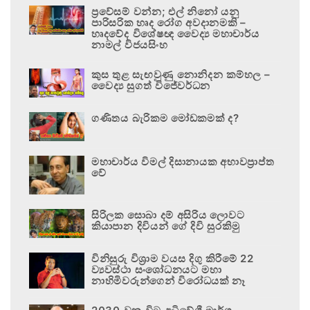
ප්‍රවේසම් වන්න; එල් නිනෝ යනු
පාරිසරික හෘද රෝග අවදානමකි –
හෘදවේද විශේෂඥ වෛද්‍ය මහාචාර්ය
නාමල් විජයසිංහ
කුස තුළ සැඟවුණු නොනිදන කම්හල –
වෛද්‍ය සුගත් විජේවර්ධන
ගණිතය බැරිකම මෝඩකමක් ද?
මහාචාර්ය විමල් දිසානායක අභාවප්‍රාප්ත
වේ
සිරිලක සොබා දම් අසිරිය ලොවට
කියාපාන දිවියන් ගේ දිවි සුරකිමු
විනිසුරු විශ්‍රාම වයස දිගු කිරීමේ 22
ව්‍යවස්ථා සංශෝධනයට මහා
නාහිමිවරුන්ගෙන් විරෝධයක් නෑ