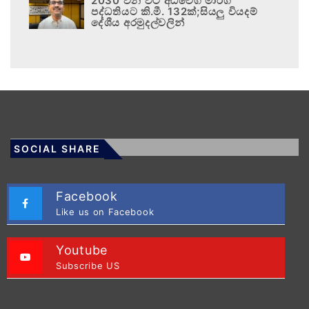
2030 වන විට අධිවේගී මාර්ග
පද්ධතියට කි.මී. 132ක්;සියලු වියදම්
දේශීය අරමුදල්වලින්
SOCIAL SHARE
Facebook
Like us on Facebook
Youtube
Subscribe US