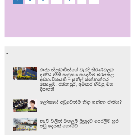
.
රාජ්‍ය නිලධාරීන්ගේ වැරදි තීරණවලට
දණ්ඩ නීති සංග්‍රහය යෙදවීම බරපතල
අවභාවිතයකි – සුනිල් කන්නන්ගර
කොළඹ, රත්නපුර, අම්පාර හිටපු මහ
දිසාපති
ලෝකයේ අඩුවෙන්ම නිදා ගන්නා ජාතිය?
නැව් වලින් බහලුම් මුහුදට පෙරලීම සුළු
පටු දෙයක් නොවේ