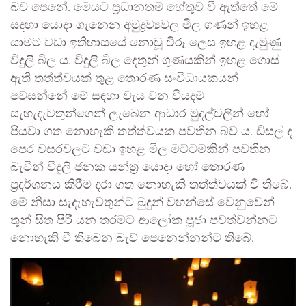
බව පෙනේ. මෙයට ප්‍රධානතම හේතුව වී ඇත්තේ මේ
සඳහා යොදා ගැනෙන අමුද්‍රව්‍යවල මිල ගණන් ඉහළ
යාමට වඩා ඉතිහාසයේ නොවූ විරූ ලෙස ඉහළ දැමුණු
විදුලි බිල ය. විදුලි බිල දෙතුන් ගුණයකින් ඉහළ ගොස්
ඇති තත්ත්වයක් තුළ තොරණ සංවිධායකයන්
පවසන්නේ මේ සඳහා වැය වන වියදම
සැහැදැවතුන්ගෙන් ලැබෙන ආධාර මුදල්වලින් හෝ
පියවා ගත නොහැකි තත්ත්වයක පවතින බව ය. ඩීසල් ද
පෙර වසරවලට වඩා ඉහළ මිල මට්ටමකින් පවතින
බැවින් විදුලි ජනක යන්ත්‍ර යොදා හෝ තොරණ
ප්‍රදර්ශනය කිරීම දරා ගත නොහැකි තත්ත්වයක් වී තිබේ.
මේ නිසා සැදැහැවතුන්ට බුදුන් වහන්සේ වෙනුවෙන්
තුන් සිත පිරී යන තරමට ආලෝක පූජා පවත්වන්නට
නොහැකි වී තිබෙන බැව් පෙනෙන්නන්ට තිබේ.