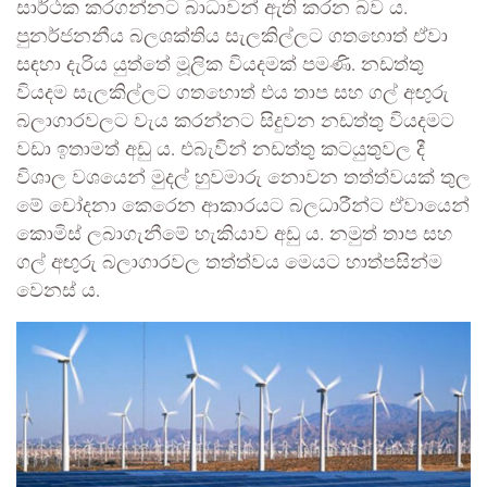
සාර්ථක කරගන්නට බාධාවන් ඇති කරන බව ය.
පුනර්ජනනීය බලශක්තිය සැලකිල්ලට ගතහොත් ඒවා
සඳහා දැරිය යුත්තේ මූලික වියදමක් පමණි. නඩත්තු
වියදම සැලකිල්ලට ගතහොත් එය තාප සහ ගල් අඟුරු
බලාගාරවලට වැය කරන්නට සිදුවන නඩත්තු වියදමට
වඩා ඉතාමත් අඩු ය. එබැවින් නඩත්තු කටයුතුවල දී
විශාල වශයෙන් මුදල් හුවමාරු නොවන තත්ත්වයක් තුල
මේ චෝදනා කෙරෙන ආකාරයට බලධාරීන්ට ඒවායෙන්
කොමිස් ලබාගැනීමේ හැකියාව අඩු ය. නමුත් තාප සහ
ගල් අඟුරු බලාගාරවල තත්ත්වය මෙයට හාත්පසින්ම
වෙනස් ය.