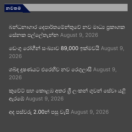
නවතම
බන්ධනාගාර දෙපාර්තමේන්තුවේ නව මාධ්‍ය ප්‍රකාශක
සේනක පල්ලේතැන්න
August 9, 2026
ඩෙංගු රෝගීන් සංඛ්‍යාව 89,000 ඉක්මවයි
August 9,
2026
ශබ්ද දූෂණයට එරෙහිව නව රෙගුලාසි
August 9,
2026
කුවේට් සහ කොළඹ අතර ශ්‍රී ලංකන් ගුවන් සේවා යළි
ඇරඹේ
August 9, 2026
අද පස්වරු 2.00න් පසු වැසි
August 9, 2026