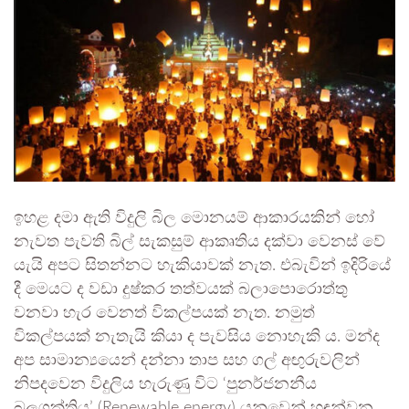
ඉහළ දමා ඇති විදුලි බිල මොනයම් ආකාරයකින් හෝ
නැවත පැවති බිල් සැකසුම් ආකෘතිය දක්වා වෙනස් වේ
යැයි අපට සිතන්නට හැකියාවක් නැත. එබැවින් ඉදිරියේ
දී මෙයට ද වඩා දුෂ්කර තත්වයක් බලාපොරොත්තු
වනවා හැර වෙනත් විකල්පයක් නැත. නමුත්
විකල්පයක් නැතැයි කියා ද පැවසිය නොහැකි ය. මන්ද
අප සාමාන්‍යයෙන් දන්නා තාප සහ ගල් අඟුරුවලින්
නිපදවෙන විදුලිය හැරුණු විට ‘පුනර්ජනනීය
බලශක්තිය’ (Renewable energy) යනුවෙන් හඳූන්වන