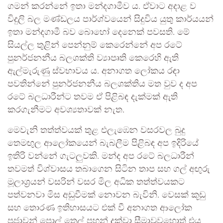
ගමන් කරන්නේ ඉතා මන්දගාමීව ය. ඒවාට අදාළ ව
විදුලි බල මණ්ඩලය පාර්ශ්වයෙන් සිදුවිය යුතු කාර්යයන්
ඉතා මන්දගාමී බව බොහෝ දෙනෙක් පවසති. මේ
සියල්ල තුළින් පෙන්නුම් කෙරෙන්නේ අප රටේ
පුනර්ජනනීය බලශක්ති ව්‍යාපෘති කෙරෙහි ඇති
ඇල්මැරුණු ස්වභාවය ය. අනාගත ලෝකය රඳා
පවතින්නේ පුනර්ජනනීය බලශක්තිය මත වුව ද අප
රටේ බලධාරීන්ට තවම ඒ පිළිබඳ දැක්මක් ඇති
කරගැනීමට අවශ්‍යතාවක් නැත.
මෙවැනි තත්ත්වයක් තුළ එලැඹෙන වසරවල බුදු
තෙමඟුල ආලෝකයෙන් බැබලීම පිළිබඳ අප ඉදිරියේ
ඉතිරි වන්නේ ගැටලුවකි. මන්ද අප රටේ බලධාරීන්
තවමත් විශ්වාසය තබාගෙන සිටින තාප සහ ගල් අඟුරු
මූලාශ්‍රයන් වසරින් වසර මිල අධික තත්ත්වයකට
පත්වනවා මිස අඩුවීමක් නොවන බැවිනි. වෙසක් කූඩු
සහ තොරණ ඉතිහාසයට එක් වී අනාගත ආලෝක
පූජාවන් පොල් තෙල් පහන් දක්වා සීමාවුවහොත් එය