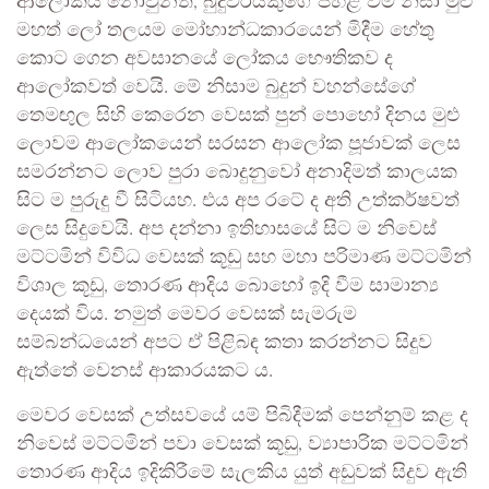
ආලෝකය නොවුනත්, බුදුවරයකුගේ පහළ වීම නිසා මුළු
මහත් ලෝ තලයම මෝහාන්ධකාරයෙන් මිදීම හේතු
කොට ගෙන අවසානයේ ලෝකය භෞතිකව ද
ආලෝකවත් වෙයි. මේ නිසාම බුදුන් වහන්සේගේ
තෙමඟුල සිහි කෙරෙන වෙසක් පුන් පොහෝ දිනය මුළු
ලොවම ආලෝකයෙන් සරසන ආලෝක පූජාවක් ලෙස
සමරන්නට ලොව පුරා බොදුනුවෝ අනාදිමත් කාලයක
සිට ම පුරුදු වී සිටියහ. එය අප රටේ ද අති උත්කර්ෂවත්
ලෙස සිදුවෙයි. අප දන්නා ඉතිහාසයේ සිට ම නිවෙස්
මට්ටමින් විවිධ වෙසක් කූඩු සහ මහා පරිමාණ මට්ටමින්
විශාල කූඩු, තොරණ ආදිය බොහෝ ඉදි වීම සාමාන්‍ය
දෙයක් විය. නමුත් මෙවර වෙසක් සැමරුම
සම්බන්ධයෙන් අපට ඒ පිළිබඳ කතා කරන්නට සිදුව
ඇත්තේ වෙනස් ආකාරයකට ය.
මෙවර වෙසක් උත්සවයේ යම් පිබිදීමක් පෙන්නුම් කළ ද
නිවෙස් මට්ටමින් පවා වෙසක් කූඩු, ව්‍යාපාරික මට්ටමින්
තොරණ ආදිය ඉදිකිරීමේ සැලකිය යුත් අඩුවක් සිදුව ඇති