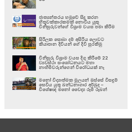
ජාත්‍යන්තරය හමුවේ සිදු කරන
හිතුවක්කාරකමක් නොවිය යුතු
විනිසුරුවන්ගේ විශ්‍රාම වයස පමා කිරීම
සිරිලක සොබා දම් අසිරිය ලොවට
කියාපාන දිවියන් ගේ දිවි සුරකිමු
විනිසුරු විශ්‍රාම වයස දිගු කිරීමේ 22
ව්‍යවස්ථා සංශෝධනයට මහා
නාහිමිවරුන්ගෙන් විරෝධයක් නෑ
මනෝ විද්‍යාත්මක මූලයන් ඔස්සේ විසඳුම්
සෙවිය යුතු බන්ධනාගාර අර්බුද –
විශේෂඥ මනෝ වෛද්‍ය රූමි රූබන්