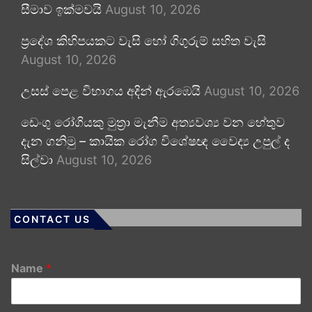
සීමාව ඉක්මවයි
August 10, 2026
ප්‍රදේශ කිහිපයකට වැසි හෝ ගිගුරුම් සහිත වැසි
August 10, 2026
උසස් පෙළ විභාගය අදින් ඇරඹෙයි
August 10, 2026
ඩෙංගු රෝගියකු ⁣මුත්‍රා මැනීම අත්‍යවශ්‍ය වන හේතුව
දැන ගනිමු – කායික රෝග විශේෂඥ වෛද්‍ය උපුල් ද
සිල්වා
August 10, 2026
CONTACT US
Name
*