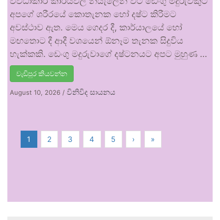
විවිධාකාර කාර්යවල නියැලෙන විට ඩෙංගු මදුරුවකුට
අපගේ ශරීරයේ කොතැනක හෝ දෂ්ට කිරීමට
අවස්ථාව ඇත. මෙය ගෙදර දී, කාර්යාලයේ හෝ
මඟතොට දී ආදී වශයෙන් ඕනෑම තැනක සිදුවිය
හැක්කකි. ඩෙංගු මදුරුවාගේ දෂ්ටනයට අපට මුහුණ …
වැඩිපුර කියවන්න
විනිවිද සායනය
August 10, 2026
/
1
2
3
4
5
›
»