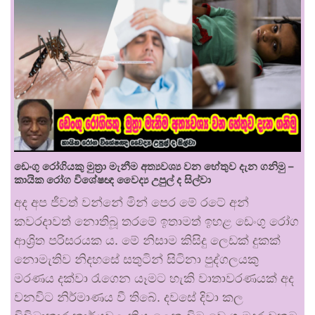
ඩෙංගු රෝගියකු ⁣මුත්‍රා මැනීම අත්‍යවශ්‍ය වන හේතුව දැන ගනිමු –
කායික රෝග විශේෂඥ වෛද්‍ය උපුල් ද සිල්වා
අද අප ජීවත් වන්නේ මින් පෙර මේ රටේ අන්
කවරදාවත් නොතිබූ තරමේ ඉතාමත් ඉහළ ඩෙංගු රෝග
ආශ්‍රිත පරිසරයක ය. මේ නිසාම කිසිදු ලෙඩක් දුකක්
නොමැතිව නිදහසේ සතුටින් සිටිනා පුද්ගලයකු
මරණය දක්වා රැගෙන යෑමට හැකි වාතාවරණයක් අද
වනවිට නිර්මාණය වී තිබේ. දවසේ දිවා කල