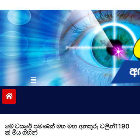
Skip
to
content
vinivida.lk
මේ වසරේ පමණක් මහ මඟ අනතුරු වලින්1190
ක් මිය ගිහින්