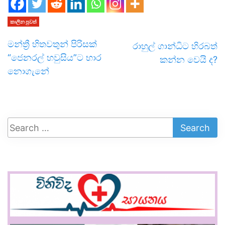
කාලීන පුවත්
මන්ත්‍රී හිතවතුන් පිරිසක්
රාහුල් ගාන්ධිට හිරබත්
“ජෙනරල් හවුසිය”ට භාර
කන්න වෙයි ද?
නොගැනේ