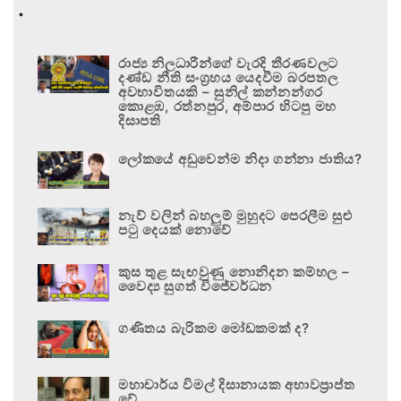
.
රාජ්‍ය නිලධාරීන්ගේ වැරදි තීරණවලට
දණ්ඩ නීති සංග්‍රහය යෙදවීම බරපතල
අවභාවිතයකි – සුනිල් කන්නන්ගර
කොළඹ, රත්නපුර, අම්පාර හිටපු මහ
දිසාපති
ලෝකයේ අඩුවෙන්ම නිදා ගන්නා ජාතිය?
නැව් වලින් බහලුම් මුහුදට පෙරලීම සුළු
පටු දෙයක් නොවේ
කුස තුළ සැඟවුණු නොනිදන කම්හල –
වෛද්‍ය සුගත් විජේවර්ධන
ගණිතය බැරිකම මෝඩකමක් ද?
මහාචාර්ය විමල් දිසානායක අභාවප්‍රාප්ත
වේ