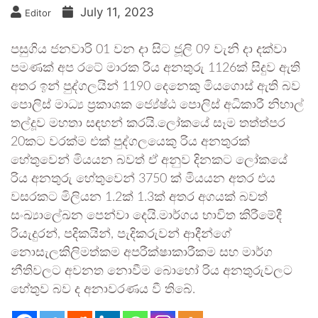
July 11, 2023
Editor
පසුගිය ජනවාරි 01 වන දා සිට ජූලි 09 වැනි දා දක්වා
පමණක් අප රටේ මාරක රිය අනතුරු 1126ක් සිදුව ඇති
අතර ඉන් පුද්ගලයින් 1190 දෙනෙකු මියගොස් ඇති බව
පොලිස් මාධ්‍ය ප්‍රකාශක ජ්‍යේෂ්ඨ පොලිස් අධිකාරී නිහාල්
තල්දූව මහතා සඳහන් කරයි.ලෝකයේ සෑම තත්ත්පර
20කට වරක්ම එක් පුද්ගලයෙකු රිය අනතුරක්
හේතුවෙන් මියයන බවත් ඒ අනුව දිනකට ලෝකයේ
රිය අනතුරු හේතුවෙන් 3750 ක් මියයන අතර එය
වසරකට මිලියන 1.2ක් 1.3ක් අතර අගයක් බවත්
සංඛ්‍යාලේඛන පෙන්වා දෙයි.මාර්ගය භාවිත කිරීමේදී
රියැදුරන්, පදිකයින්, පැදිකරුවන් ආදීන්ගේ
නොසැලකිලිමත්කම අපරීක්ෂාකාරීකම සහ මාර්ග
නීතිවලට අවනත නොවීම බොහෝ රිය අනතුරුවලට
හේතුව බව ද අනාවරණය වී තිබේ.