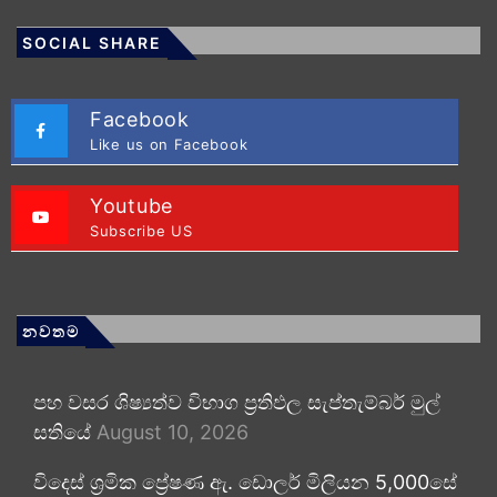
SOCIAL SHARE
Facebook
Like us on Facebook
Youtube
Subscribe US
නවතම
පහ වසර ශිෂ්‍යත්ව විභාග ප්‍රතිඵල සැප්තැම්බර් මුල්
සතියේ
August 10, 2026
විදෙස් ශ්‍රමික ප්‍රේෂණ ඇ. ඩොලර් මිලියන 5,000සේ