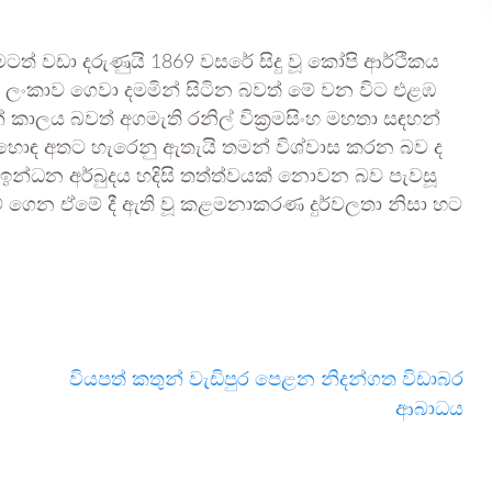
ත් වඩා දරුණුයි 1869 වසරේ සිදු වූ කෝපි ආර්ථිකය
‍රී ලංකාව ගෙවා දමමින් සිටින බවත් මේ වන විට එළඹ
කාලය බවත් අගමැති රනිල් වික්‍රමසිංහ මහතා සඳහන්
 හොඳ අතට හැරෙනු ඇතැයි තමන් විශ්වාස කරන බව ද
ඉන්ධන අර්බුදය හදිසි තත්ත්වයක් නොවන බව පැවසූ
් ගෙන ඒමේ දී ඇති වූ කළමනාකරණ දුර්වලතා නිසා හට
වියපත් කතුන් වැඩිපුර පෙළන නිදන්ගත විඩාබර
ආබාධය