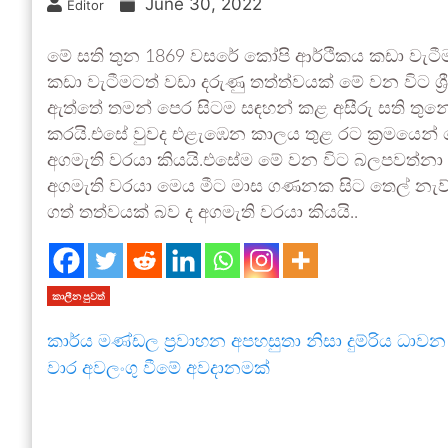
June 30, 2022
Editor
මේ සති තුන 1869 වසරේ කෝපි ආර්ථිකය කඩා වැටීමට
කඩා වැටීමටත් වඩා දරුණු තත්ත්වයක් මේ වන විට ශ්
ඇත්තේ තමන් පෙර සිටම සඳහන් කළ අසීරු සති තුනේ 
කරයි.එසේ වුවද එළැඹෙන කාලය තුළ රට ක්‍රමයෙන්
අගමැති වරයා කියයි.එසේම මේ වන විට බලපවත්නා 
අගමැති වරයා මෙය මීට මාස ගණනක සිට තෙල් නැව
ගත් තත්වයක් බව ද අගමැති වරයා කියයි..
කාලීන පුවත්
කාර්ය මණ්ඩල ප්‍රවාහන අපහසුතා නිසා දුම්රිය ධාවන
වාර අවලංගු වීමේ අවදානමක්