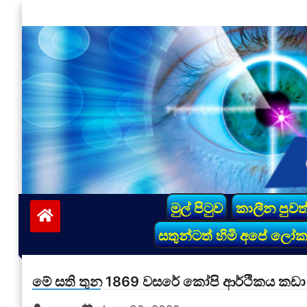
Skip
to
content
vinivida.lk
මුල් පිටුව
කාලීන පුවත
සතුන්ටත් හිමි අපේ ලෝ
මේ සති තුන 1869 වසරේ කෝපි ආර්ථිකය කඩා ව