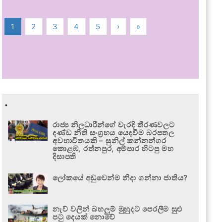
1
2
3
4
5
›
»
.
රාජ්‍ය නිලධාරීන්ගේ වැරදි තීරණවලට
දණ්ඩ නීති සංග්‍රහය යෙදවීම බරපතල
අවභාවිතයකි – සුනිල් කන්නන්ගර
කොළඹ, රත්නපුර, අම්පාර හිටපු මහ
දිසාපති
ලෝකයේ අඩුවෙන්ම නිදා ගන්නා ජාතිය?
නැව් වලින් බහලුම් මුහුදට පෙරලීම සුළු
පටු දෙයක් නොවේ