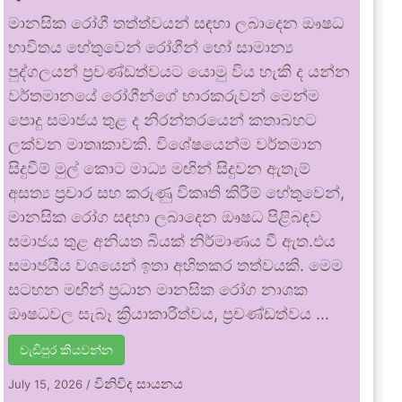
මානසික රෝගී තත්ත්වයන් සඳහා ලබාදෙන ඖෂධ
භාවිතය හේතුවෙන් රෝගීන් හෝ සාමාන්‍ය
පුද්ගලයන් ප්‍රචණ්ඩත්වයට යොමු විය හැකි ද යන්න
වර්තමානයේ රෝගීන්ගේ භාරකරුවන් මෙන්ම
පොදු සමාජය තුළ ද නිරන්තරයෙන් කතාබහට
ලක්වන මාතෘකාවකි. විශේෂයෙන්ම වර්තමාන
සිදුවීම් මුල් කොට මාධ්‍ය මඟින් සිදුවන ඇතැම්
අසත්‍ය ප්‍රචාර සහ කරුණු විකෘති කිරීම් හේතුවෙන්,
මානසික රෝග සඳහා ලබාදෙන ඖෂධ පිළිබඳව
සමාජය තුළ අනියත බියක් නිර්මාණය වී ඇත.එය
සමාජයීය වශයෙන් ඉතා අහිතකර තත්වයකි. මෙම
සටහන මඟින් ප්‍රධාන මානසික රෝග නාශක
ඖෂධවල සැබෑ ක්‍රියාකාරීත්වය, ප්‍රචණ්ඩත්වය …
වැඩිපුර කියවන්න
විනිවිද සායනය
July 15, 2026
/