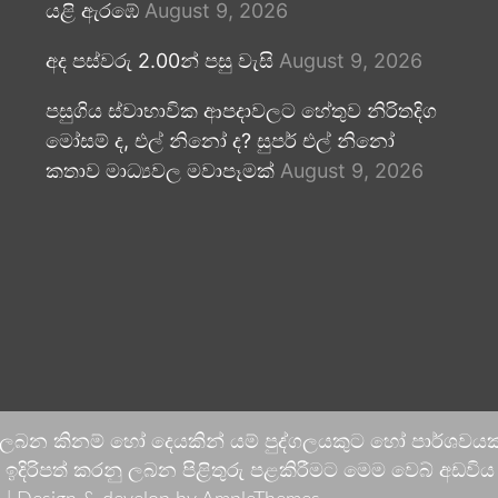
යළි ඇරඹේ
August 9, 2026
අද පස්වරු 2.00න් පසු වැසි
August 9, 2026
පසුගිය ස්වාභාවික ආපදාවලට හේතුව නිරිතදිග
මෝසම් ද, එල් නිනෝ ද? සුපර් එල් නිනෝ
කතාව මාධ්‍යවල මවාපෑමක්
August 9, 2026
 ලබන කිනම් හෝ දෙයකින් යම් පුද්ගලයකුට හෝ පාර්ශවයකට
දිරිපත් කරනු ලබන පිළිතුරු පළකිරීමට මෙම වෙබ් අඩවිය ආච