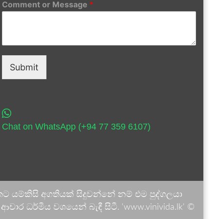
Comment or Message
*
Submit
Chat on WhatsApp (+94 77 359 6107)
 යම්කිසි අගතියක් සිදුවන්නේ නම් එම පුද්ගලයා
ාර ධර්මීය වශයෙන් බැඳී සිටී. 'www.vinivida.lk' ©