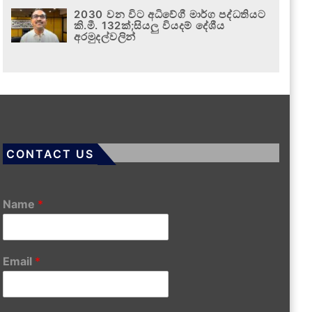
2030 වන විට අධිවේගී මාර්ග පද්ධතියට
කි.මී. 132ක්;සියලු වියදම් දේශීය
අරමුදල්වලින්
CONTACT US
Name
*
Email
*