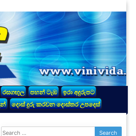
රසගඟුල
පහන් ටැඹ
ඉරා අදුරුපට
න්
දොස් දුරු කරවන දොස්තර උපදෙස්