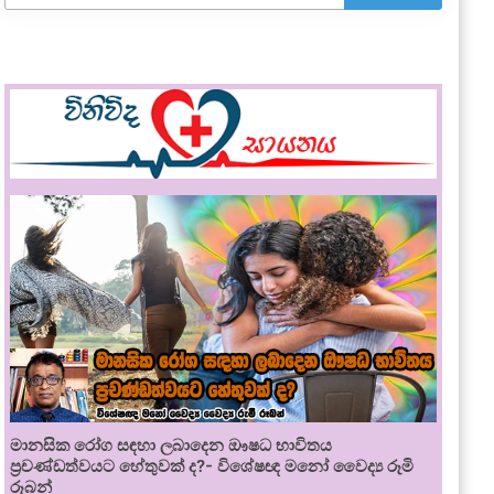
මානසික රෝග සඳහා ලබාදෙන ඖෂධ භාවිතය
ප්‍රචණ්ඩත්වයට හේතුවක් ද?- විශේෂඥ මනෝ වෛද්‍ය රූමි
රූබන්