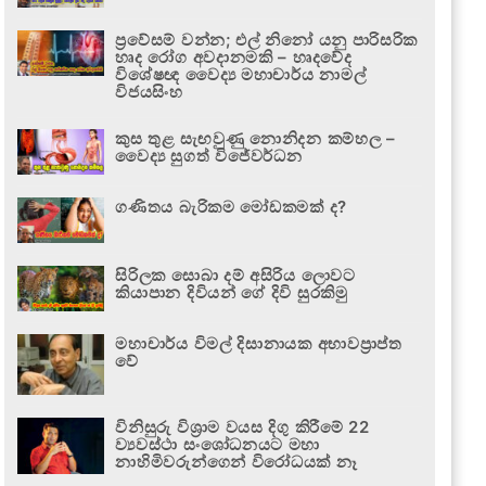
ප්‍රවේසම් වන්න; එල් නිනෝ යනු පාරිසරික
හෘද රෝග අවදානමකි – හෘදවේද
විශේෂඥ වෛද්‍ය මහාචාර්ය නාමල්
විජයසිංහ
කුස තුළ සැඟවුණු නොනිදන කම්හල –
වෛද්‍ය සුගත් විජේවර්ධන
ගණිතය බැරිකම මෝඩකමක් ද?
සිරිලක සොබා දම් අසිරිය ලොවට
කියාපාන දිවියන් ගේ දිවි සුරකිමු
මහාචාර්ය විමල් දිසානායක අභාවප්‍රාප්ත
වේ
විනිසුරු විශ්‍රාම වයස දිගු කිරීමේ 22
ව්‍යවස්ථා සංශෝධනයට මහා
නාහිමිවරුන්ගෙන් විරෝධයක් නෑ