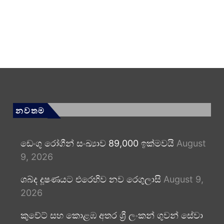
නවතම
ඩෙංගු රෝගීන් සංඛ්‍යාව 89,000 ඉක්මවයි
August
9, 2026
ශබ්ද දූෂණයට එරෙහිව නව රෙගුලාසි
August 9,
2026
කුවේට් සහ කොළඹ අතර ශ්‍රී ලංකන් ගුවන් සේවා