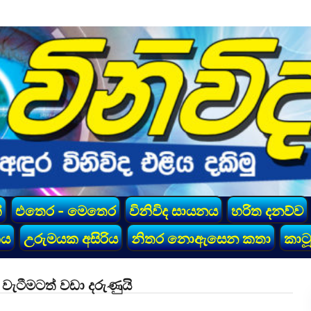
්
එතෙර - මෙතෙර
විනිවිද සායනය
හරිත දනව්ව
කය
උරුමයක අසිරිය
නිතර නොඇසෙන කතා
කාටූ
ැටීමටත් වඩා දරුණුයි