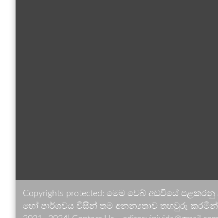
Copyrights protected: මෙම වෙබ් අඩවියේ පළකරනු
හෝ පාර්ශවය විසින් තම අනන්‍යතාව තහවුරු කරමින් ඉ