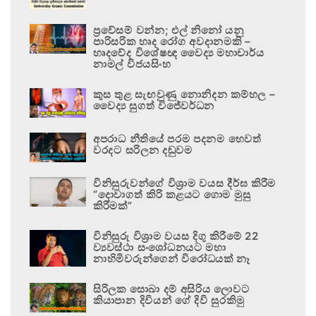
ප්‍රවේසම් වන්න; එල් නිනෝ යනු
පාරිසරික හෘද රෝග අවදානමකි –
හෘදවේද විශේෂඥ වෛද්‍ය මහාචාර්ය
නාමල් විජයසිංහ
කුස තුළ සැඟවුණු නොනිදන කම්හල –
වෛද්‍ය සුගත් විජේවර්ධන
අපරාධ නීතියේ පරම පදනම හෙවත්
වරදට සරිලන දඬුවම
විනිසුරුවන්ගේ විශ්‍රාම වයස දීර්ඝ කිරීම
“දොවාගත් කිරි කළයට ගොම මුසු
කිරීමක්”
විනිසුරු විශ්‍රාම වයස දිගු කිරීමේ 22
ව්‍යවස්ථා සංශෝධනයට මහා
නාහිමිවරුන්ගෙන් විරෝධයක් නෑ
සිරිලක සොබා දම් අසිරිය ලොවට
කියාපාන දිවියන් ගේ දිවි සුරකිමු