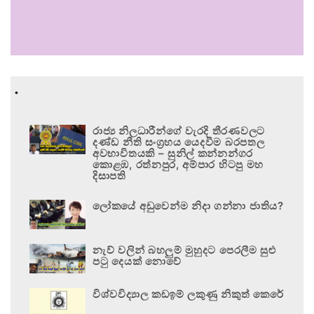
.
රාජ්‍ය නිලධාරීන්ගේ වැරදි තීරණවලට
දණ්ඩ නීති සංග්‍රහය යෙදවීම බරපතල
අවභාවිතයකි – සුනිල් කන්නන්ගර
කොළඹ, රත්නපුර, අම්පාර හිටපු මහ
දිසාපති
ලෝකයේ අඩුවෙන්ම නිදා ගන්නා ජාතිය?
නැව් වලින් බහලුම් මුහුදට පෙරලීම සුළු
පටු දෙයක් නොවේ
විශ්වවිද්‍යාල කඩඉම් ලකුණු නිකුත් කෙරේ