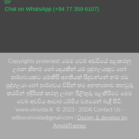
Chat on WhatsApp (+94 77 359 6107)
Copyrights protected: මෙම වෙබ් අඩවියේ පළකරනු
ලබන කිනම් හෝ දෙයකින් යම් පුද්ගලයකුට හෝ
පාර්ශවයකට යම්කිසි අගතියක් සිදුවන්නේ නම් එම
පුද්ගලයා හෝ පාර්ශවය විසින් තම අනන්‍යතාව තහවුරු
කරමින් ඉදිරිපත් කරනු ලබන පිළිතුරු පළකිරීමට මෙම
වෙබ් අඩවිය ආචාර ධර්මීය වශයෙන් බැඳී සිටී.
'www.vinivida.lk' © 2021- 2024| Contact Us -
editor.vinivida@gmail.com |
Design & develop by
AmpleThemes