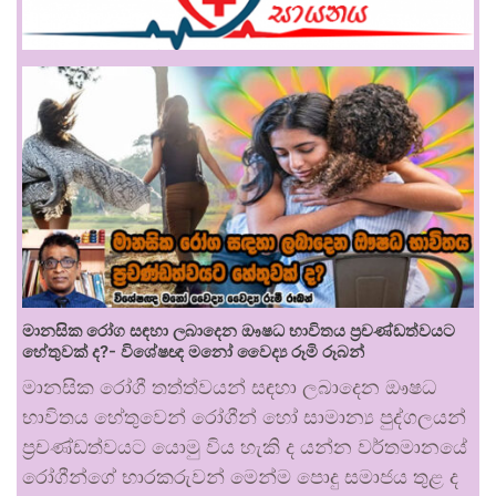
මානසික රෝග සඳහා ලබාදෙන ඖෂධ භාවිතය ප්‍රචණ්ඩත්වයට
හේතුවක් ද?- විශේෂඥ මනෝ වෛද්‍ය රූමි රූබන්
මානසික රෝගී තත්ත්වයන් සඳහා ලබාදෙන ඖෂධ
භාවිතය හේතුවෙන් රෝගීන් හෝ සාමාන්‍ය පුද්ගලයන්
ප්‍රචණ්ඩත්වයට යොමු විය හැකි ද යන්න වර්තමානයේ
රෝගීන්ගේ භාරකරුවන් මෙන්ම පොදු සමාජය තුළ ද