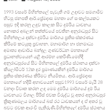
1993 වසරේ මිහින්තලේ පැවැති ගම් උදාවට සමගාමීව
හිටපු ජනපති ආර්.ප්‍රේමදාස මහතා ගේ සංකල්පයකට
පසුව ඉදි කරනු ලදුව කාලක සිට දුම්රිය ධාවනය
නොකර අබලන් තත්ත්වයේ පවතින අනුරාධපුර සිට
මිහින්තලය දක්වා දුම්රිය මාර්ගය ප්‍රතිසංස්කරණය
කිරිමේ කටයුතු ප්‍රවාහන, මහාමාර්ග හා ජනමාධ්‍ය
අමාත්‍ය ආචාර්ය බන්දුල ගුණවර්ධන මහතාගේ
ප්‍රධානත්වයෙන් යළි ආරම්භ කෙරිණි.මෙහිදී
අනුරාධපුරයේ සිට මිහිනතලේ දුම්රිය ස්ථානය දක්වා
කිලෝමීටර් 12ක දුර ප්‍රමාණයකින් දුම්රිය මාර්ගය
ප්‍රතිසංස්කරණය කිරිමට නියමිතය.. ආර්.ප්‍රේමදාස
මහතාගේ හදිසි අභාවයෙන් පසුව1993 වසරේ මැයි 28
වනදා විවෘත කරන ලද මෙම දුම්රිය මාර්ගයේ දුම් රිය
ධාවනයට විශාල පිරිස් එවක විරුද්ධ වූ අතර අනුරාධපුර
ත්‍රිකුණාමලය මාර්ගයේ බස් රථ ධාවකයන් ද ඒ අතර වූ
බවට එවක ආරංචි පැතිරුණි.මිහින්තලේ දුම්රිය ස්ථානය