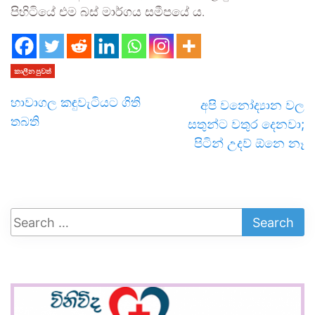
පිහිටියේ එම බස් මාර්ගය සමීපයේ ය.
කාලීන පුවත්
හාවාගල කඳුවැටියට ගිති
අපි වනෝද්‍යාන වල
තබති
සතුන්ට වතුර දෙනවා;
පිටින් උදව් ඕනෙ නෑ