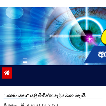
Skip
to
content
vinivida.lk
“යකඩ යකා” යළි මිහින්තලේට මාන බලයි
August 13, 2023
Editor