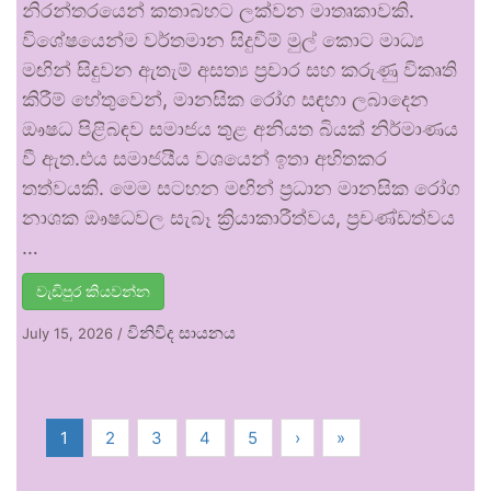
නිරන්තරයෙන් කතාබහට ලක්වන මාතෘකාවකි.
විශේෂයෙන්ම වර්තමාන සිදුවීම් මුල් කොට මාධ්‍ය
මඟින් සිදුවන ඇතැම් අසත්‍ය ප්‍රචාර සහ කරුණු විකෘති
කිරීම් හේතුවෙන්, මානසික රෝග සඳහා ලබාදෙන
ඖෂධ පිළිබඳව සමාජය තුළ අනියත බියක් නිර්මාණය
වී ඇත.එය සමාජයීය වශයෙන් ඉතා අහිතකර
තත්වයකි. මෙම සටහන මඟින් ප්‍රධාන මානසික රෝග
නාශක ඖෂධවල සැබෑ ක්‍රියාකාරීත්වය, ප්‍රචණ්ඩත්වය
…
වැඩිපුර කියවන්න
විනිවිද සායනය
July 15, 2026
/
1
2
3
4
5
›
»