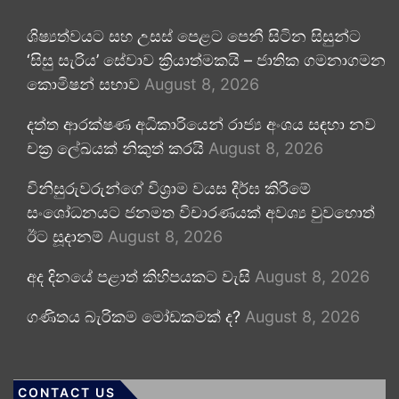
ශිෂ්‍යත්වයට සහ උසස් පෙළට පෙනී සිටින සිසුන්ට
‘සිසු සැරිය’ සේවාව ක්‍රියාත්මකයි – ජාතික ගමනාගමන
කොමිෂන් සභාව
August 8, 2026
දත්ත ආරක්ෂණ අධිකාරියෙන් රාජ්‍ය අංශය සඳහා නව
චක්‍ර ලේඛයක් නිකුත් කරයි
August 8, 2026
විනිසුරුවරුන්ගේ විශ්‍රාම වයස දීර්ඝ කිරීමේ
සංශෝධනයට ජනමත විචාරණයක් අවශ්‍ය වුවහොත්
ඊට සූදානම්
August 8, 2026
අද දිනයේ පළාත් කිහිපයකට වැසි
August 8, 2026
ගණිතය බැරිකම මෝඩකමක් ද?
August 8, 2026
CONTACT US