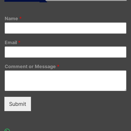
Name
*
Email
*
Comment or Message
*
Submit