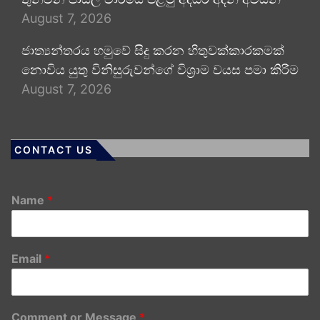
August 7, 2026
ජාත්‍යන්තරය හමුවේ සිදු කරන හිතුවක්කාරකමක්
නොවිය යුතු විනිසුරුවන්ගේ විශ්‍රාම වයස පමා කිරීම
August 7, 2026
CONTACT US
Name
*
Email
*
Comment or Message
*