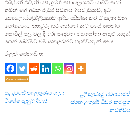
එබැවින් එවැනි යකැදුරන් තොවිලයකට යාමට පෙර
තමන් ගේ අධික රුධිර පීඩනය, දියවැඩියාව, අධි
කොලොස්ට්‍රෝලියතාව ආදිය පරීක්ෂා කර ඒ සඳහා වන
යෝග්‍යතාව තහවුරු කර ගන්නේ නම් එසේ තමන්ට
තොවිල් පල වල දී මරු කැඳවන මහසෝනා ඇතුළු යකුන්
ගෙන් බේරීමට එම යකැදුරන්ට හැකිවනු නියතය.
තිලක් සේනාසිංහ
එතෙර - මෙතෙර
අද දවසේ කාලගුණය ගැන
සුලිකුණාටු අවදානමත්
විශේෂ දැනුම් දීමක්
සමඟ උතුරේ ධීවර කටයුතු
නවත්වයි