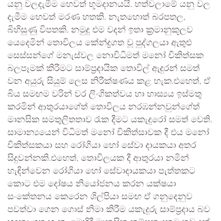
යනු වලදැමීම හෙවත් භූමදානයයි. හත්වලාමේ යනු වල
දැමීම හෙවත් මරණ හතකි. නැතහොත් බරපතල,
බිහිසුණු විපතකි. නමුදු එම වදන් ඉතා ක්‍රමානුකූලව
යෙදෙමින් තොවිලය කේන්ද්‍රගත වූ පුද්ගලයා ඇතුළු
සෙස්සන්ගේ මනැස්වල නොවිධිමත් මනෝ චිකිත්සක
බලපෑමක් කිරීමට සාම්ප්‍රදායික තොවිල් ඇදුරන් සමත්
වන අයුරු සියුම් ලෙස නිරීක්ෂණය කළ හැක.එහෙත්, ඒ
බිය සමඟම වරින් වර ලිංගිකත්වය හා හාස්‍යය ඉස්මතු
කරමින් ආතුරයාගේත් තොවිලය නරඹන්නවුන්ගේත්
මානසික සමතුලිතතාව රැක දීමට යකැදුරෝ සමත් වෙති.
සාමාන්‍යයෙන් විධිමත් මනෝ චිකිත්සාවක දී එය මනෝ
චිකිත්සකයා සහ රෝගියා හෝ සේවා දායකයා අතර
සිදුවන්නකි.එහෙත්, තොවිලයක දී ආතුරයා නමින්
හැඳින්වෙන රෝගියා හෝ සේවාදායකයා පැත්තකට
කොට එම දෝෂය නියෝජනය කරන යක්ෂයා
සංකේතනය කෙරෙන ශිල්පියා සමඟ ඒ ගනුදෙනුව
පවත්වා ගෙන ගොස් නිමා කිරීම යකැදුරු සාම්ප්‍රදාය බව