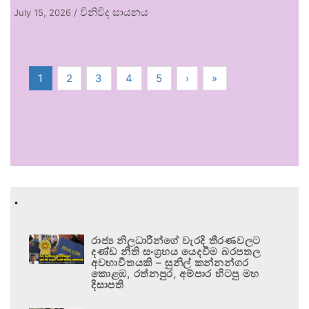
විනිවිද සායනය
July 15, 2026
/
1
2
3
4
5
›
»
.
රාජ්‍ය නිලධාරීන්ගේ වැරදි තීරණවලට
දණ්ඩ නීති සංග්‍රහය යෙදවීම බරපතල
අවභාවිතයකි – සුනිල් කන්නන්ගර
කොළඹ, රත්නපුර, අම්පාර හිටපු මහ
දිසාපති