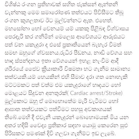
විශිෂ්ඨ රංගන ප්‍රතිභාවක් සහිත ජැක්සන් ඇන්තනි
වැන්නකු මෙම සමාරෝපණ තත්වයට පිවිසීමට තිබූ
රංගන කුශලතාව ඊට මුල්වන්නට ඇත. එහෙත්,
මහසෝනා හෝ වෙනයම් යම් යකකු පිළිබඳ විශ්වාසය
පෙරදැරි කර ගනිමින් මෙලෙස ආවේශයට ආරූඪයට
පත් වන යකැදුරා ද එසේ ප්‍රකෘතියෙන් බැහැර වීමත්
සමඟ ඔහුගේ ශ්වසනය,රුධිර පීඩනය, නාඬි වේගය සහ
හෘද ස්පන්දනය ඉතා වේගයෙන් ඉහළ නැංවීම ආදී
ශරීරයේ ජෛව ක්‍රියාකාරී විෂමතා හට ගැනීම සාමාන්‍ය
තත්වයකි.යම් හෙයකින් එහි සීමාව දරා ගත නොහැකි
මට්ටමකට පත් වත්ම එම යකැදුරාගේ හෘදයට හෝ
මොළයට සිදුවන අනතුරක්( Cardiac arrest/Stroke)
මුල්කොට ඔහු ඒ මොහොතේම මැරී වැටීමට හෝ
ආඝාත තත්වයකට පත්වීමට පහසු අවකාශයක්
තිබේ.මෙහි දී එවැනි යකැදුරන් බොහොමයක් මිය යන
අතර හදිසි වෛද්‍ය ප්‍රතිකාර සඳහා යොමු කෙරෙන සුළු
පිරිසකට පමණක් දිවි ගලවා ගැනීම්ට ඉඩ ලැබේ.