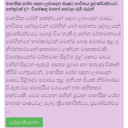
මානසික රෝග සඳහා ලබාදෙන ඖෂධ භාවිතය ප්‍රචණ්ඩත්වයට
හේතුවක් ද?- විශේෂඥ මනෝ වෛද්‍ය රූමි රූබන්
මානසික රෝගී තත්ත්වයන් සඳහා ලබාදෙන ඖෂධ
භාවිතය හේතුවෙන් රෝගීන් හෝ සාමාන්‍ය පුද්ගලයන්
ප්‍රචණ්ඩත්වයට යොමු විය හැකි ද යන්න වර්තමානයේ
රෝගීන්ගේ භාරකරුවන් මෙන්ම පොදු සමාජය තුළ ද
නිරන්තරයෙන් කතාබහට ලක්වන මාතෘකාවකි.
විශේෂයෙන්ම වර්තමාන සිදුවීම් මුල් කොට මාධ්‍ය
මඟින් සිදුවන ඇතැම් අසත්‍ය ප්‍රචාර සහ කරුණු විකෘති
කිරීම් හේතුවෙන්, මානසික රෝග සඳහා ලබාදෙන
ඖෂධ පිළිබඳව සමාජය තුළ අනියත බියක් නිර්මාණය
වී ඇත.එය සමාජයීය වශයෙන් ඉතා අහිතකර
තත්වයකි. මෙම සටහන මඟින් ප්‍රධාන මානසික රෝග
නාශක ඖෂධවල සැබෑ ක්‍රියාකාරීත්වය, ප්‍රචණ්ඩත්වය
…
වැඩිපුර කියවන්න