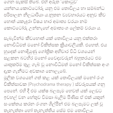
ගෙන සැකසී තිබේ. එහි අරුත ‘කොටුව’
යන්නය.කොට්ටෝරු යනු එම තොවිලය හා සම්බන්ධ
පරිපාලන නිලධාරියා ය.නූතන ව්‍යවහාරයට අනුව කිව
හොත් යකැදුරා විෂය භාර අමාත්‍ය වරයා නම්
කොට්ටෝරු උන්නැහේ අමාත්‍යංශ ලේකම් වරයා ය.
සැබැවින්ම කිවහොත් යක් තොවිලය යනු එක්තරා
නොවිධිමත් මනෝ චිකිත්සක ක්‍රියාවලියකි. එහෙත්, එය
හුදෙක් නොදියුණු ගෝත්‍රික අභිචාර විධි වශයෙන්
සළකන බටහිර මනෝ වෛද්‍යවරුන් බහුතරයට එම
යාතුකර්ම තුළ ගැබ් වූ නොවිධිමත් මනෝ චිකිත්සක අංග
දැක ගැනීමට අවකාශ නොලැබේ.
මූලික වශයෙන් ගත් කළ යක් තොවිලයක් මනෝ රංග
චිකිත්සාවක (Psychodrama therapy ) ස්වරූපයක් ගනු
පෙනේ. එහි දී එම යක්ෂ බලපෑම හෙවත් යක් ලෙඩට
ඉවහල් වන හේතුව විමසා බැලීම පිණිස ඒ එක් යකුන්
සංකේතය කරන රංගන ශිල්පීන් එම බලපෑමට ලක් වූ
තැනැත්තා හෝ තැනැත්තිය සේම එම තොවිලය