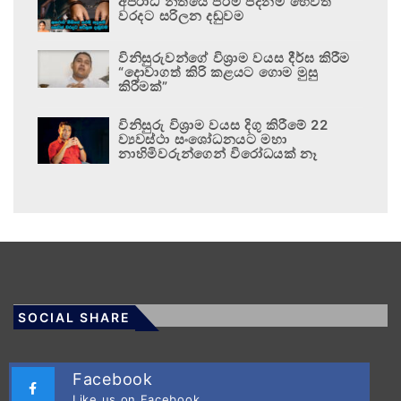
අපරාධ නීතියේ පරම පදනම හෙවත්
වරදට සරිලන දඬුවම
විනිසුරුවන්ගේ විශ්‍රාම වයස දීර්ඝ කිරීම
“දොවාගත් කිරි කළයට ගොම මුසු
කිරීමක්”
විනිසුරු විශ්‍රාම වයස දිගු කිරීමේ 22
ව්‍යවස්ථා සංශෝධනයට මහා
නාහිමිවරුන්ගෙන් විරෝධයක් නෑ
SOCIAL SHARE
Facebook
Like us on Facebook