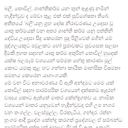
බලි, තොවිල්, ශාන්තිකර්ම යන තුන් ඈඳුණු නමින්
හැඳින්වුව ද මේවා තුළ එක් එක් සුවිශේෂතා තිබේ.
අතීතයේ ‘බලි’යනු ග්‍රහ දෝෂ නිරාවරණය උදෙසා වූ
යාතු කර්මයක් වන අතර ශාන්ති කර්ම යනු පත්තිනි
දේවිය උදෙසා සිදු කෙරෙන පුද පිළිවෙත් මගින් යම්
පුද්ගලයකුට පවුලකට හෝ ප්‍රජාවකට සුවසෙත සලසා
දීමකි.ඉහත සඳහන් යාතු කර්ම අතුරින් තොවිල් හුදෙක්
යක්ෂ බලපෑම් වශයෙන් සම්මත හේතු කාරණා මුල්
කොට යමකු තුළ හට ගන්නා කායික මානසික විෂමතා
සමනය කෙරෙන යාගාංගයකි.
මේ වන විට අනාවරණය වී ඇති අන්දමට මෙම යක්
තොවිල් සඳහා පාරම්පරික වශයෙන් දක්ෂතම ඇදුරන්
වාසය කොට ඇත්තේ මාතර කේන්ද්‍රගතව ය. නාමික
වශයෙන් මාතර යනුවෙන් හැඳින්වුවද එහි උප නගර
වන තංගල්ල, වලස්මුල්ල, වීරකැටිය, ගන්දර, රත්න
හුංගම ආදී ප්‍රදේශ කේන්ද්‍ර කරගත් ප්‍රදේශවල ඒ සම්බන්ධ
පාරම්පරික දක්ෂයන් බහුලව ජීවත් වී ඇත. උතුරේ