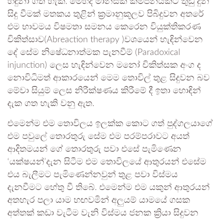
හඳුනා ගත හැක. මෙහිදී මානසික කම්පනයකට තුඩු දුන්
සිදු වීමක් මතකය තුළින් ක්‍රමානුකූලව පිබිදුවන අතරේ
එම භාවමය විෂමතා සමනය කෙරෙන වියුක්තිකරණ
චිකිත්සාව(Abreaction therapy )වශයෙන් හැඳින්වෙන
දේ සේම නිෂේධනාත්මක පැනවීම් (Paradoxical
injunction) ලෙස හැඳින්වෙන මනෝ චිකිත්සක අංග ද
නොවිධිමත් ආකාරයෙන් මෙම තොවිල් තුළ සිදුවන බව
මේවා සියුම් ලෙස නිරීක්ෂණය කිරීමේ දී ඉතා හොඳින්
දැක ගත හැකි වනු ඇත.
එමෙන්ම එම තොවිලය ඉලක්ක කොට ගත් පුද්ගලයාගේ
එම පවුලේ තොරතුරු සේම එම පරම්පරාවට අයත්
ආදිතමයන් ගේ තොරතුරු පවා එසේ පැමිණෙන
‘යක්ෂයන්’දැන සිටීම එම තොවිලයේ ආතුරයන් එසේම
එය බැලීමට පැමිණෙන්නවුන් තුළ පවා විස්මය
දැනවීමට හේතු වී තිබේ. එමෙන්ම එම යකුන් ආතුරයන්
අතහැර පලා යාම හඟවමින් අලුයම් යාමයේ ගසක
අත්තක් කඩා වැටීම වැනි විස්මය ජනක ක්‍රියා සිදුවන