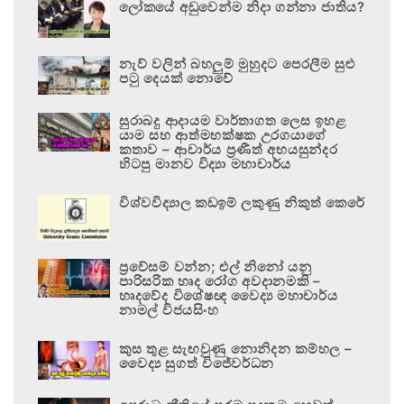
ලෝකයේ අඩුවෙන්ම නිදා ගන්නා ජාතිය?
නැව් වලින් බහලුම් මුහුදට පෙරලීම සුළු
පටු දෙයක් නොවේ
සුරාබදු ආදායම වාර්තාගත ලෙස ඉහළ
යාම සහ ආත්මභක්ෂක උරගයාගේ
කතාව – ආචාර්ය ප්‍රණීත් අභයසුන්දර
හිටපු මානව විද්‍යා මහාචාර්ය
විශ්වවිද්‍යාල කඩඉම් ලකුණු නිකුත් කෙරේ
ප්‍රවේසම් වන්න; එල් නිනෝ යනු
පාරිසරික හෘද රෝග අවදානමකි –
හෘදවේද විශේෂඥ වෛද්‍ය මහාචාර්ය
නාමල් විජයසිංහ
කුස තුළ සැඟවුණු නොනිදන කම්හල –
වෛද්‍ය සුගත් විජේවර්ධන