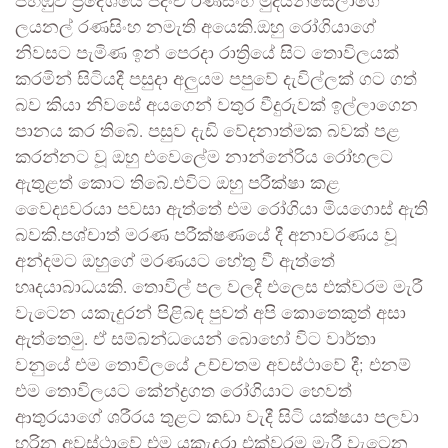
පිහිඹුව ප්‍රදේශයේ පදිංචි රණසිංහ මුදියන්සේලාගේ
ලයනල් රණසිංහ නමැති අයෙකි.ඔහු රෝගියාගේ
නිවසට පැමිණ ඉන් පෙරදා රාත්‍රියේ සිට තොවිලයක්
කරමින් සිටියදී පසුදා අලුයම පපුවේ දැවිල්ලක් ගට ගත්
බව කියා නිවසේ අයගෙන් වතුර වීදුරුවක් ඉල්ලාගෙන
පානය කර තිබේ. පසුව දැඩි වේදනාත්මක බවක් පළ
කරන්නට වූ ඔහු එවෙලේම නාන්නේරිය රෝහලට
ඇතුළත් කොට තිබේ.එවිට ඔහු පරීක්ෂා කළ
වෛද්‍යවරයා පවසා ඇත්තේ එම රෝගියා මියගොස් ඇති
බවකි.පශ්චාත් මරණ පරීක්ෂණයේ දී අනාවරණය වූ
අන්දමට ඔහුගේ මරණයට හේතු වී ඇත්තේ
හෘදයාබාධයකි. තොවිල් පල වලදී එලෙස එක්වරම මැරී
වැටෙන යකැදුරන් පිළිබඳ පුවත් අපි කොතෙකුත් අසා
ඇත්තෙමු. ඒ සම්බන්ධයෙන් බොහෝ විට වාර්තා
වනුයේ එම තොවිලයේ උච්චතම අවස්ථාවේ දී; එනම්
එම තොවිලයට කේන්ද්‍රගත රෝගියාට හෙවත්
ආතුරයාගේ ශරීරය තුළට කඩා වැදී සිටි යක්ෂයා පලවා
හරින අවස්ථාවේ එම යකැදුරා එක්වරම මැරී වැටෙන