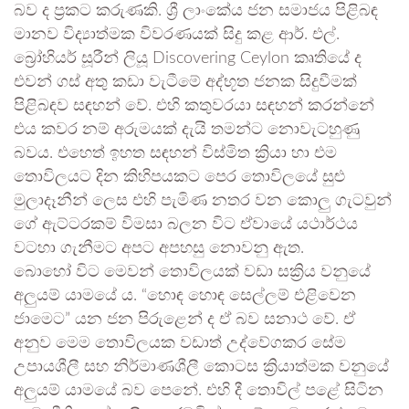
බව ද ප්‍රකට කරුණකි. ශ්‍රී ලාංකේය ජන සමාජය පිළිබඳ
මානව විද්‍යාත්මක විවරණයක් සිදු කළ ආර්. එල්.
බ්‍රෝහියර් සූරීන් ලියූ Discovering Ceylon කෘතියේ ද
එවන් ගස් අතු කඩා වැටීමේ අද්භූත ජනක සිදුවීමක්
පිළිබඳව සඳහන් වේ. එහි කතුවරයා සඳහන් කරන්නේ
එය කවර නම් අරුමයක් දැයි තමන්ට නොවැටහුණු
බවය. එහෙත් ඉහත සඳහන් විස්මිත ක්‍රියා හා එම
තොවිලයට දින කිහිපයකට පෙර තොවිලයේ සුළු
මුලාදෑනීන් ලෙස එහි පැමිණ නතර වන කොලු ගැටවුන්
ගේ ඇට්ටරකම් විමසා බලන විට ඒවායේ යථාර්ථය
වටහා ගැනීමට අපට අපහසු නොවනු ඇත.
බොහෝ විට මෙවන් තොවිලයක් වඩා සක්‍රිය වනුයේ
අලුයම් යාමයේ ය. “හොඳ හොඳ සෙල්ලම් එළිවෙන
ජාමෙට” යන ජන පිරුළෙන් ද ඒ බව සනාථ වේ. ඒ
අනුව මෙම තොවිලයක වඩාත් උද්වේගකර සේම
උපායශීලී සහ නිර්මාණශීලී කොටස ක්‍රියාත්මක වනුයේ
අලුයම් යාමයේ බව පෙනේ. එහි දී තොවිල් පළේ සිටින