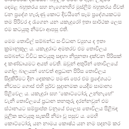
දෙමළ බහුතරය සහ නැගෙනහිර මුස්ලිම් බහුතරය ජීවත්
වන ප්‍රදේශ හැරුණු කොට දිවයිනේ සෑම ප්‍රදේශයකටම
තම පිරිවර ද රැගෙන යන යකැදුරෝ ඉතා සාර්ථක ලෙස
එම කටයුතු නිමවා ආපසු එති.
මෙම තොවිල් සම්බන්ධ සංවිධාන ව්‍යුහය ද ඉතා
ක්‍රමානුකූල ය. යකැදුරාට අමතරව එම තොවිලය
සම්බන්ධ විවිධ කටයුතු සඳහා නිපුනතා දක්වන පිරිසක්
ද කණ්ඩායමට අයත් වෙති. ඔවුන් අතුරින් තොවිලයේ
ගෝල බාලයන් හෙවත් අප්‍රධාන පිරිස තොවිලය
සිදුකිරීමට දින දෙකකට පමණ පෙර එම ප්‍රදේශයට
නිවසට ගොස් එහි පූර්ව සූදානමක යෙදීම සාමාන්‍ය
පිළිවෙල ය. යකැදුරා සහ “කොට්ටෝරු උන්නැහේ”
වැනි තොවිලයේ ප්‍රධාන තනතුරු දරන්නවුන් එම
ස්ථානයට සම්ප්‍රාප්ත වනුයේ එලෙස තොවිලය පිළිබඳ
මූලික කටයුතු සැකසී නිමා වූ පසුව ය. මෙහි
කොට්ටෝරු යන නාමය කොෂ්ඨ යන නම පදනම් කර