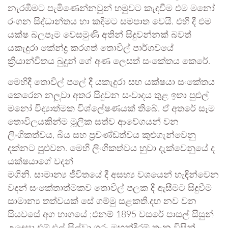
නැරඹීමට පැමිණෙන්නවුන් හමුවට කැඳවීම එම මනෝ
රංගන සිද්ධාන්තය හා කදිමට සමපාත වෙයි. එහි දී එම
යක්ෂ බලපෑම වෙසමුණි අතින් සිදුවන්නක් බවත්
යකැදුරා කේන්ද්‍ර කරගත් තොවිල් පාර්ශවයේ
ක්‍රියාන්විතය බුදුන් ගේ අණ ලෙසත් සංකේතය කෙරේ.
මෙහිදී තොවිල් පලේ දී යකැදුරා සහ යක්ෂයා සංකේතය
කෙරෙන නලුවා අතර සිදුවන සංවාදය තුළ ඉතා පුළුල්
මනෝ විද්‍යාත්මක විශ්ලේෂණයක් තිබේ. ඒ අතරේ සෑම
තොවිලයකින්ම මූලික සත්ව ආවේගයන් වන
ලිංගිකත්වය, බිය සහ ප්‍රචණ්ඩත්වය කුළුගැන්වෙනු
දක්නට පුළුවන. මෙහි ලිංගිකත්වය හුවා දැක්වෙනුයේ ද
යක්ෂයාගේ වදන්
මගිනි. සාමාන්‍ය ජීවිතයේ දී අසභ්‍ය වශයෙන් හැඳින්වෙන
වදන් සංකේතාත්මකව තොවිල් පලක දී ඇසීමට සිදුවීම
සාමාන්‍ය තත්වයක් සේ ගම්මු සළකති.දහ නව වන
සියවසේ අග භාගයේ ;එනම් 1895 වසරේ පාසල් සිසුන්