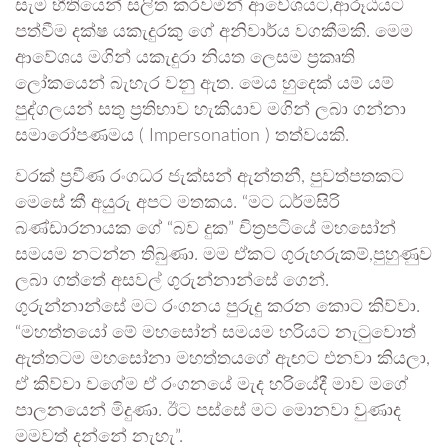
සැම භීතියෙන් සලිත කරවමින් ආවේශයට,ආරූඨයට
පත්වීම දක්ෂ යකැදුරකු ගේ අනිවාර්ය වගකීමකි. මෙම
ආවේශය මගින් යකැදුරා නියත ලෙසම ප්‍රකෘති
ලෝකයෙන් බැහැර වනු ඇත. මෙය හුදෙක් යම් යම්
පුද්ගලයන් සතු ප්‍රතිභාව හැකියාව මගින් ලබා ගන්නා
සමාරෝපණමය ( Impersonation ) තත්වයකි.
වරක් ප්‍රවීණ රංගධර ජැක්සන් ඇන්තනී, පුවත්පතකට
මෙසේ කී අයුරු අපට මතකය. “මට ධර්මසිරි
බණ්ඩාරනායක ගේ “බව දුක” චිත්‍රපටියේ මහසෝන්
සමයම නටන්න තිබුණා. මම ඒකට ගුරුහරුකම්,පුහුණුව
ලබා ගත්තේ අසවල් ගුරුන්නාන්සේ ගෙන්.
ගුරුන්නාන්සේ මට රංගනය පුරුදු කරන කොට කිව්වා.
“මහත්තයෝ මේ මහසෝන් සමයම හරියට නැටුවොත්
ඇත්තටම මහසෝනා මහත්තයගේ ඇඟට එනවා කියලා,
ඒ කිව්වා වගේම ඒ රංගනයේ මැද හරියේදී මාව මගේ
පාලනයෙන් මිදුණා. ඊට පස්සේ මට මොනවා වුණාද
මමවත් දන්නේ නැහැ”.