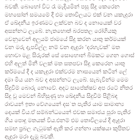
බවකි. බොහෝ විට රෑ මැදියමින් පසු සිදු කෙරෙන
මහසෝන් සමයමේ දී එම තොවිලයට එක් වන යකැදුරා
ඒ ඛේදනීය ඉරණමට ලක්වන බව ද නොයෙක් වර
අසන්නට ලැබේ. නැතහොත් බරපතල රෝගියකු
වෙනුවෙන් අලුයම් ජාමයේ සිදු කරන යාතු කර්මයක්
වන මරු දැපවිල්ල නම් වන ඇදුරා “දරහැවක්” මත
හොවා මළ සිරුරක් සේ සොහොන් බිමකට ගෙන ගොස්
එහි අලුත් මිනී වලක් මත සතපවා සිදු කෙරෙන යාතු
කර්මයේ දී ද යකැදුරා එක්වරම නාසයෙන් කටින් ලේ
දමා මිය යන බව ද අසන්නට ලැබේ. සැබැවින්ම මෙම
සිදුවීම් බොරු නොවේ. අදට සාපේක්ෂව අප රටේ නිතර
සිදු වූ මෙවන් බිහිසුණු හා ඛේදනීය සිදුවීම් පිළිබඳ
රාවයන් ඉතා වේගයෙන් දස`ත පැතිර යාම සාමාන්‍ය
දෙයක් විය.ඒ සම්බන්ධයෙන් එවක සමාජය පුරා පැතිර
ගිය පොදු මතයක් විය.එනම් එම තොවිලයේ දී ඇදුරා
සමඟ ප්‍රබල ගැටුමක් ඇති කර ගන්නා යක්ෂයා කුපිතව
ඇදුරා මරා දැමූ බවකි.