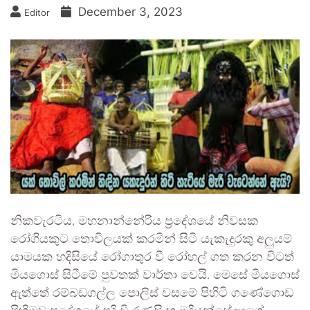
December 3, 2023
Editor
නිකවැරටිය, මහනාන්නේරිය ප්‍රදේශයේ නිවසක
රෝගියකුට තොවිලයක් කරමින් සිටි යැකැදුරකු අලුයම්
යාමයක හදිසියේ රෝගාතුර වී රෝහල් ගත කරන විටත්
මියගොස් සිටීමේ පුවතක් වාර්තා වෙයි. මෙසේ මියගොස්
ඇත්තේ රම්බඩගල්ල පොලිස් වසමේ පිහිටි ගණේගොඩ