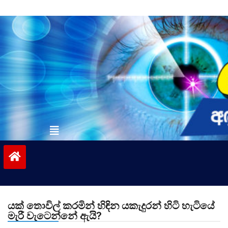
Skip
to
content
vinivida.lk
යක් තොවිල් කරමින් හිඳින යකැදුරන් හිටි හැටියේ
මැරී වැටෙන්නේ ඇයි?