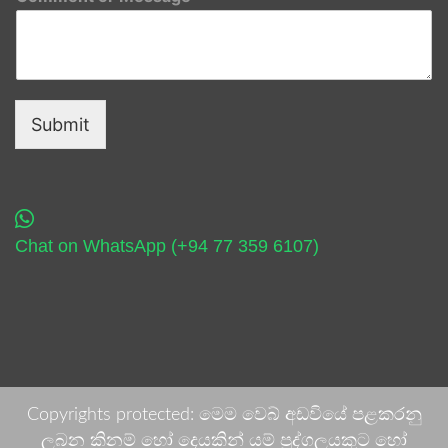
Submit
Chat on WhatsApp (+94 77 359 6107)
Copyrights protected: මෙම වෙබ් අඩවියේ පළකරනු
ලබන කිනම් හෝ දෙයකින් යම් පුද්ගලයකුට හෝ