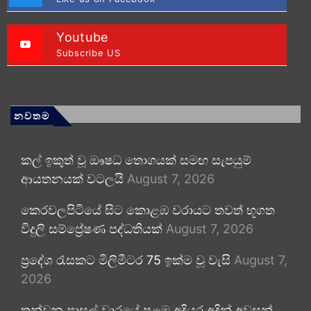
Youtube
Subscribe US
නවතම
කල් ඉකුත් වූ ඖෂධ තොගයක් සමඟ සැපයුම්
ආයතනයක් වටලයි
August 7, 2026
කෙරවලපිටියේ සිට කොළඹ වරායට තවත් භූගත
විදුලි සම්ප්‍රේෂණ පද්ධතියක්
August 7, 2026
ප්‍රදේශ රැසකට මිලිමීටර 75 ඉක්ම වූ වැසි
August 7,
2026
තුන්වන පාසල් වාරයේ පළමු අදියර අදින් අවසන්