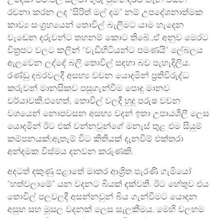
උදෙසා එම්.එල් සිල්වා ගුරු මුහන්දිරම් තැන විසින්
රචනා කරන ලද “සිරිත් මල් දම” නම් උපදේශනාත්මක
කාව්‍ය සංග්‍රහයෙන් තොවිල් බැලීමට යාම හැදෙන
වැඩෙන දරුවන්ට තහනම් කොට තිබේ.,ඒ අනුව මෙරට
චිත්‍රපට වලට කලින් “වැඩිහිටියන්ට පමණයි” ලේබලය
ඇලවෙන ලද්දේ බලි තොවිල් සඳහා බව පැහැදිලිය.
රණ්ඩු දබරවලදී අසභ්‍ය වචන යොදමින් ප්‍රතිවිරුද්ධ
කරුවන් මානසිකව පසුගැන්වීම පොදු මානව
චර්යාවකි.එහෙත්, තොවිල් වලදී හුදු පරුෂ වචන
වශයෙන් නොපවසන අසභ්‍ය වදන් ඉතා උපායශීලී ලෙස
යොදමින් ඊට එක් වන්නවුන්ගේ මනැස් තුළ එම සියුම්
කම්පනයක්;ඇතැම් විට කිතියක් දැනවීම් එක්තරා
අන්දමක විස්මය දනවන කරුණකි.
අදටත් දකුණු පළාතේ මාතර ආශ්‍රිත පැරණි ගැමියෝ
“හත්වලාමේ” යන වදනට බියක් දක්වති. ඊට හේතුව එය
තොවිල් පලවලදී අසන්නවුන් බිය ගැන්වීමට යොදන
අසුභ සහ මූසල වදනක් ලෙස සැලකීමය. මෙහි වලහම