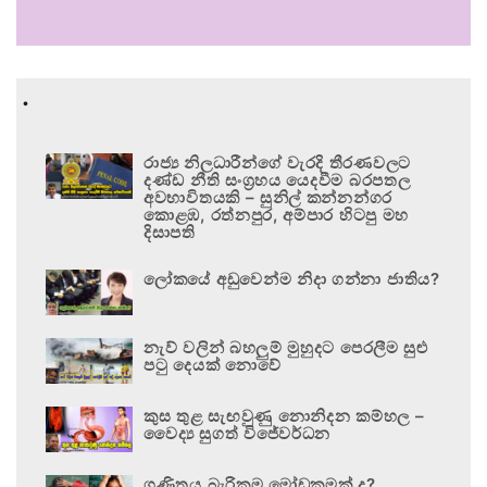
.
රාජ්‍ය නිලධාරීන්ගේ වැරදි තීරණවලට
දණ්ඩ නීති සංග්‍රහය යෙදවීම බරපතල
අවභාවිතයකි – සුනිල් කන්නන්ගර
කොළඹ, රත්නපුර, අම්පාර හිටපු මහ
දිසාපති
ලෝකයේ අඩුවෙන්ම නිදා ගන්නා ජාතිය?
නැව් වලින් බහලුම් මුහුදට පෙරලීම සුළු
පටු දෙයක් නොවේ
කුස තුළ සැඟවුණු නොනිදන කම්හල –
වෛද්‍ය සුගත් විජේවර්ධන
ගණිතය බැරිකම මෝඩකමක් ද?