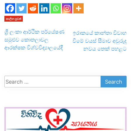
කාලීන පුවත්
ශ්‍රී ලංකා ආර්ථික පර්යේෂණ
ඉරාකයේ කාන්තා විවාහ
සමුළුව කොතලාවල
වීමේ වයස් සීමාව අවුරුදු
ආරක්ෂක විශ්වවිද්‍යාලයේදී
නවය තෙක් පහළට