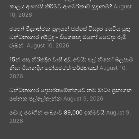
කාලය අහෝසි කිරීමට ඇමෙරිකාව සූදානම්?
August
10, 2026
මනෝ විද්‍යාත්මක මූලයන් ඔස්සේ විසඳුම් සෙවිය යුතු
බන්ධනාගාර අර්බුද – විශේෂඥ මනෝ වෛද්‍ය රූමි
රූබන්
August 10, 2026
15න් පසු නිරිතදිග වැසි අඩු වෙයි: එල් නිනෝ බලපෑම
නිසා ඊසානදිග මෝසමටත් තර්ජනයක්
August 10,
2026
බන්ධනාගාර දෙපාර්තමේන්තුවේ නව මාධ්‍ය ප්‍රකාශක
සේනක පල්ලේතැන්න
August 9, 2026
ඩෙංගු රෝගීන් සංඛ්‍යාව 89,000 ඉක්මවයි
August 9,
2026