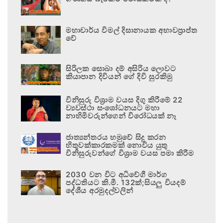
මහාචාර්ය විමල් දිසානායක අභාවප්‍රාප්ත
වේ
සිරිලක සොබා දම් අසිරිය ලොවට
කියාපාන දිවියන් ගේ දිවි සුරකිමු
විනිසුරු විශ්‍රාම වයස දිගු කිරීමේ 22
ව්‍යවස්ථා සංශෝධනයට මහා
නාහිමිවරුන්ගෙන් විරෝධයක් නෑ
ජාත්‍යන්තරය හමුවේ සිදු කරන
හිතුවක්කාරකමක් නොවිය යුතු
විනිසුරුවන්ගේ විශ්‍රාම වයස පමා කිරීම
2030 වන විට අධිවේගී මාර්ග
පද්ධතියට කි.මී. 132ක්;සියලු වියදම්
දේශීය අරමුදල්වලින්