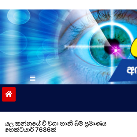
Skip
to
content
vinivida.lk
යල කන්නයේ වී වගා හානි බිම් ප්‍රමාණය
හෙක්ටයාර් 7686ක්