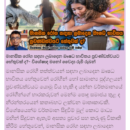
මානසික රෝග සඳහා ලබාදෙන ඖෂධ භාවිතය ප්‍රචණ්ඩත්වයට
හේතුවක් ද?- විශේෂඥ මනෝ වෛද්‍ය රූමි රූබන්
මානසික රෝගී තත්ත්වයන් සඳහා ලබාදෙන ඖෂධ
භාවිතය හේතුවෙන් රෝගීන් හෝ සාමාන්‍ය පුද්ගලයන්
ප්‍රචණ්ඩත්වයට යොමු විය හැකි ද යන්න වර්තමානයේ
රෝගීන්ගේ භාරකරුවන් මෙන්ම පොදු සමාජය තුළ ද
නිරන්තරයෙන් කතාබහට ලක්වන මාතෘකාවකි.
විශේෂයෙන්ම වර්තමාන සිදුවීම් මුල් කොට මාධ්‍ය
මඟින් සිදුවන ඇතැම් අසත්‍ය ප්‍රචාර සහ කරුණු විකෘති
කිරීම් හේතුවෙන්, මානසික රෝග සඳහා ලබාදෙන