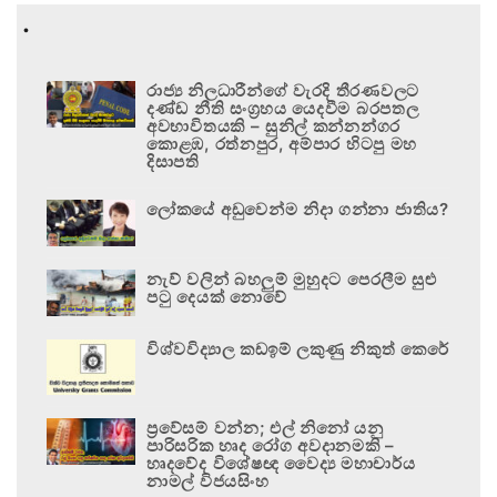
.
රාජ්‍ය නිලධාරීන්ගේ වැරදි තීරණවලට
දණ්ඩ නීති සංග්‍රහය යෙදවීම බරපතල
අවභාවිතයකි – සුනිල් කන්නන්ගර
කොළඹ, රත්නපුර, අම්පාර හිටපු මහ
දිසාපති
ලෝකයේ අඩුවෙන්ම නිදා ගන්නා ජාතිය?
නැව් වලින් බහලුම් මුහුදට පෙරලීම සුළු
පටු දෙයක් නොවේ
විශ්වවිද්‍යාල කඩඉම් ලකුණු නිකුත් කෙරේ
ප්‍රවේසම් වන්න; එල් නිනෝ යනු
පාරිසරික හෘද රෝග අවදානමකි –
හෘදවේද විශේෂඥ වෛද්‍ය මහාචාර්ය
නාමල් විජයසිංහ