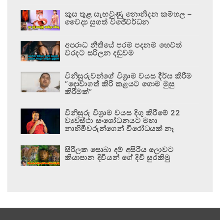
කුස තුළ සැඟවුණු නොනිදන කම්හල –
වෛද්‍ය සුගත් විජේවර්ධන
අපරාධ නීතියේ පරම පදනම හෙවත්
වරදට සරිලන දඬුවම
විනිසුරුවන්ගේ විශ්‍රාම වයස දීර්ඝ කිරීම
“දොවාගත් කිරි කළයට ගොම මුසු
කිරීමක්”
විනිසුරු විශ්‍රාම වයස දිගු කිරීමේ 22
ව්‍යවස්ථා සංශෝධනයට මහා
නාහිමිවරුන්ගෙන් විරෝධයක් නෑ
සිරිලක සොබා දම් අසිරිය ලොවට
කියාපාන දිවියන් ගේ දිවි සුරකිමු