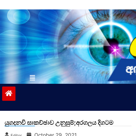
Skip
to
content
vinivida.lk
යුගදනවි සාකච්ඡාව උනුසුම්;අරගලය දිගටම
October 29, 2021
Editor