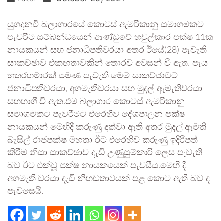
යුගදනවි බලාගාරයේ කොටස් ඇමරිකානු සමාගමකට
පැවරීම සම්බන්ධයෙන් ආණ්ඩුවේ හවුල්කාර පක්ෂ 11ක
නායකයන් සහ ජනාධිපතිවරයා අතර ඊයේ(28) පැවැති
සාකච්ඡාව එකඟතාවකින් තොරව අවසන් වී ඇත. පැය
හතරහමාරක් පමණ පැවැති මෙම සාකච්ඡාවට
ජනාධිපතිවරයා, අගමැතිවරයා සහ මුදල් ඇමැතිවරයා
සහභාගී වී ඇත.එම බලාගාර කොටස් ඇමරිකානු
සමාගමකට පැවරීමට එරෙහිව දේශපාලන පක්ෂ
නායකයන් මෙහිදී කරුණු දක්වා ඇති අතර මුදල් ඇමති
බැසිල් රාජපක්ෂ මහතා ඊට එරෙහිව කරුණු ඉදිරිපත්
කිරීම නිසා සාකච්ඡාව දැඩි උණුසුම්කාරි ලෙස පැවැති
බව ඊට එක්වූ පක්ෂ නායකයෙක් පැවසීය.මෙහි දී
අගමැති වරයා දැඩි නිහඬතාවයක් පළ කොට ඇති බව ද
පැවසෙයි.