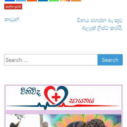
කාලීන පුවත්
කාටූන්
චීනය මහජන බැංකුව
බ්ලැක් ලිස්ට් කරයි.