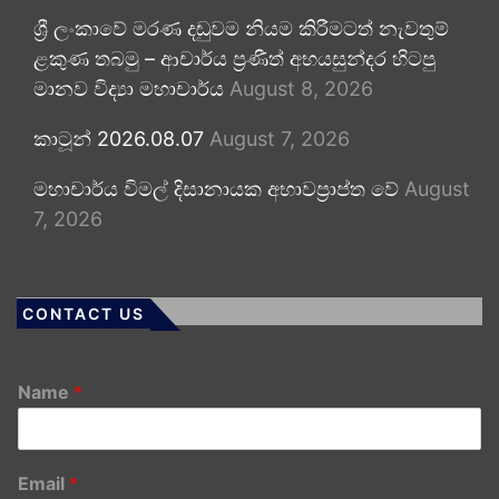
ශ්‍රී ලංකාවේ මරණ දඬුවම නියම කිරීමටත් නැවතුම්
ළකුණ තබමු – ආචාර්ය ප්‍රණීත් අභයසුන්දර හිටපු
මානව විද්‍යා මහාචාර්ය
August 8, 2026
කාටූන් 2026.08.07
August 7, 2026
මහාචාර්ය විමල් දිසානායක අභාවප්‍රාප්ත වේ
August
7, 2026
CONTACT US
Name
*
Email
*