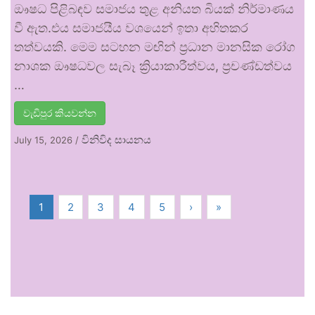
ඖෂධ පිළිබඳව සමාජය තුළ අනියත බියක් නිර්මාණය
වී ඇත.එය සමාජයීය වශයෙන් ඉතා අහිතකර
තත්වයකි. මෙම සටහන මඟින් ප්‍රධාන මානසික රෝග
නාශක ඖෂධවල සැබෑ ක්‍රියාකාරීත්වය, ප්‍රචණ්ඩත්වය
…
වැඩිපුර කියවන්න
විනිවිද සායනය
July 15, 2026
/
1
2
3
4
5
›
»