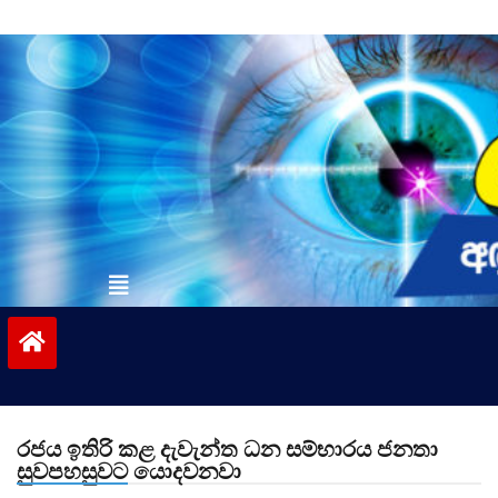
Skip
to
content
vinivida.lk
රජය ඉතිරි කළ දැවැන්ත ධන සම්භාරය ජනතා
සුවපහසුවට යොදවනවා