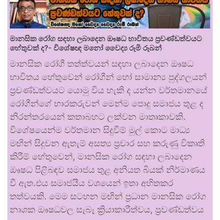
මානසික රෝග සඳහා ලබාදෙන ඖෂධ භාවිතය ප්‍රචණ්ඩත්වයට
හේතුවක් ද?- විශේෂඥ මනෝ වෛද්‍ය රූමි රූබන්
මානසික රෝගී තත්ත්වයන් සඳහා ලබාදෙන ඖෂධ
භාවිතය හේතුවෙන් රෝගීන් හෝ සාමාන්‍ය පුද්ගලයන්
ප්‍රචණ්ඩත්වයට යොමු විය හැකි ද යන්න වර්තමානයේ
රෝගීන්ගේ භාරකරුවන් මෙන්ම පොදු සමාජය තුළ ද
නිරන්තරයෙන් කතාබහට ලක්වන මාතෘකාවකි.
විශේෂයෙන්ම වර්තමාන සිදුවීම් මුල් කොට මාධ්‍ය
මඟින් සිදුවන ඇතැම් අසත්‍ය ප්‍රචාර සහ කරුණු විකෘති
කිරීම් හේතුවෙන්, මානසික රෝග සඳහා ලබාදෙන
ඖෂධ පිළිබඳව සමාජය තුළ අනියත බියක් නිර්මාණය
වී ඇත.එය සමාජයීය වශයෙන් ඉතා අහිතකර
තත්වයකි. මෙම සටහන මඟින් ප්‍රධාන මානසික රෝග
නාශක ඖෂධවල සැබෑ ක්‍රියාකාරීත්වය, ප්‍රචණ්ඩත්වය