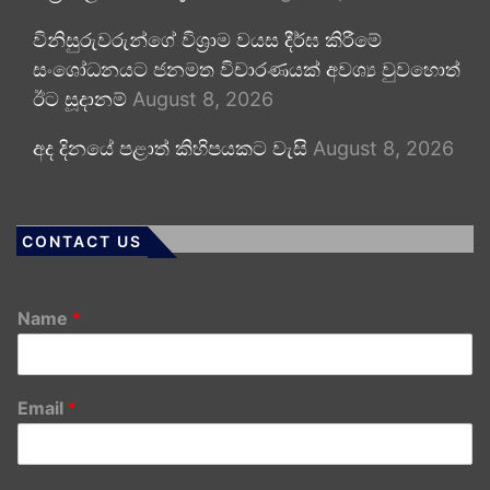
විනිසුරුවරුන්ගේ විශ්‍රාම වයස දීර්ඝ කිරීමේ
සංශෝධනයට ජනමත විචාරණයක් අවශ්‍ය වුවහොත්
ඊට සූදානම්
August 8, 2026
අද දිනයේ පළාත් කිහිපයකට වැසි
August 8, 2026
CONTACT US
Name
*
Email
*