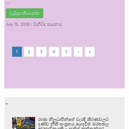
…
වැඩිපුර කියවන්න
විනිවිද සායනය
July 15, 2026
/
1
2
3
4
5
›
»
.
රාජ්‍ය නිලධාරීන්ගේ වැරදි තීරණවලට
දණ්ඩ නීති සංග්‍රහය යෙදවීම බරපතල
අවභාවිතයකි – සුනිල් කන්නන්ගර