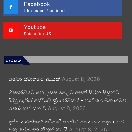
Facebook
Like us on Facebook
Youtube
Subscribe US
නවතම
මෙටා සමාගමට දඩයක්
August 8, 2026
ශිෂ්‍යත්වයට සහ උසස් පෙළට පෙනී සිටින සිසුන්ට
‘සිසු සැරිය’ සේවාව ක්‍රියාත්මකයි – ජාතික ගමනාගමන
කොමිෂන් සභාව
August 8, 2026
දත්ත ආරක්ෂණ අධිකාරියෙන් රාජ්‍ය අංශය සඳහා නව
චක්‍ර ලේඛයක් නිකුත් කරයි
August 8, 2026