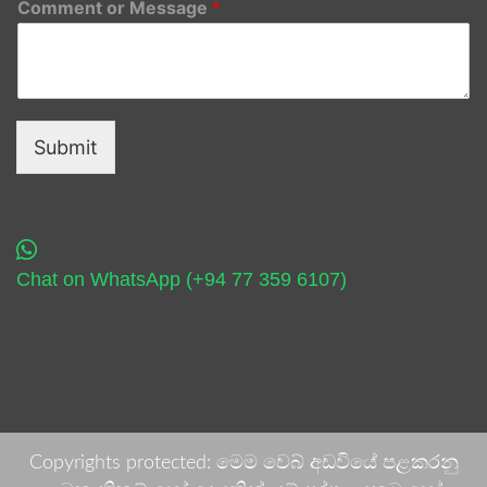
Comment or Message
*
Submit
Chat on WhatsApp (+94 77 359 6107)
Copyrights protected: මෙම වෙබ් අඩවියේ පළකරනු