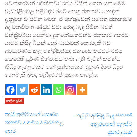
වෙන්කරමින් පවතිනවා.”රජය විසින් ගෙන යන මෙම
වැඩපිළිවෙළ පිළිබඳව රටේ පොදු ජනතාව හොඳින්
දැනුවත් වී සිටින බවත්, ඒ හේතුවෙන් සමස්ත ජනතාවම
අද වනවිට ආණ්ඩුව වටා රොද බැඳ සිටින බවත්
මන්ත්‍රීවරයා පෙන්වා දුන්නේය.තමන්ට ජනතාව අතරට
යාමට කිසිදු බියක් හෝ බාධාවක් නොමැති බව
අවධාරණය කළ මන්ත්‍රීවරයා, ජනතාව තවමත් රජය
කෙරෙහි පූර්ණ විශ්වාසය තබා ඇති බැවින් තමන්ට
කිසිදු ගැටලුවකට හෝ ප්‍රශ්නයකට මුහුණ දීමට සිදුව
නොමැති බවද වැඩිදුරටත් ප්‍රකාශ කළේය.
කාලීන පුවත්
තායි කුමරියගේ සෞඛ්‍ය
ගැටුම් අර්බුද මැද ජනපති
තත්ත්වය අතිශය බරපතළ
අනුරගෙන් අලුත්ම
අතට
පුනරුදයක්