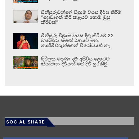
විනිසුරුවන්ගේ විශ්‍රාම වයස දීර්ඝ කිරීම
“දොවාගත් කිරි කළයට ගොම මුසු
කිරීමක්”
විනිසුරු විශ්‍රාම වයස දිගු කිරීමේ 22
ව්‍යවස්ථා සංශෝධනයට මහා
නාහිමිවරුන්ගෙන් විරෝධයක් නෑ
සිරිලක සොබා දම් අසිරිය ලොවට
කියාපාන දිවියන් ගේ දිවි සුරකිමු
SOCIAL SHARE