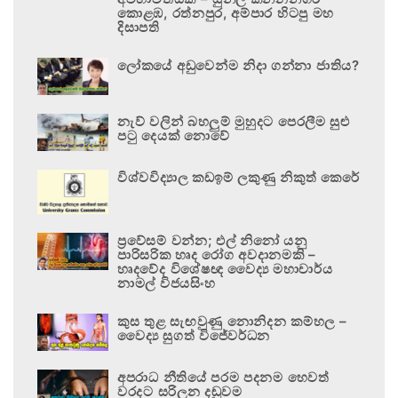
කොළඹ, රත්නපුර, අම්පාර හිටපු මහ
දිසාපති
ලෝකයේ අඩුවෙන්ම නිදා ගන්නා ජාතිය?
නැව් වලින් බහලුම් මුහුදට පෙරලීම සුළු
පටු දෙයක් නොවේ
විශ්වවිද්‍යාල කඩඉම් ලකුණු නිකුත් කෙරේ
ප්‍රවේසම් වන්න; එල් නිනෝ යනු
පාරිසරික හෘද රෝග අවදානමකි –
හෘදවේද විශේෂඥ වෛද්‍ය මහාචාර්ය
නාමල් විජයසිංහ
කුස තුළ සැඟවුණු නොනිදන කම්හල –
වෛද්‍ය සුගත් විජේවර්ධන
අපරාධ නීතියේ පරම පදනම හෙවත්
වරදට සරිලන දඬුවම