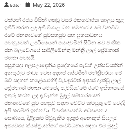
May 22, 2026
Editor
වත්මන් රජය විසින් ගතවූ වසර එකහමාරක කාලය තුළ
ඉතිරි කරන ලද අති විශාල ධන සම්භාරය මේ වනවිට
රටේ ජනතාවගේ සුවපහසුව සහ සුභසාධනය
වෙනුවෙන් උපරිමයෙන් යොදවමින් සිටින බව ජාතික
ජන බලවේගයේ පාර්ලිමේන්තු මන්ත්‍රී ලාල් ප්‍රේමනාත්
මහතා පවසයි.
පසුගියදා අලපලාදෙනිය ප්‍රදේශයේ පැවති උත්සවයකින්
අනතුරුව මාධ්‍ය වෙත අදහස් දක්වමින් මන්ත්‍රීවරයා මේ
බව සඳහන් කළේය.එහිදී වැඩිදුරටත් අදහස් දැක්වූ ලාල්
ප්‍රේමනාත් මහතා මෙසේද පැවසීය.”මේ රටේ ඉතිහාසයේ
ඉතුරු කරන ලද දැවැන්ත මුදල් සම්භාරයෙන්
ජනතාවගේ සුව පහසුව සඳහා වෙච්ච කටයුතු මේ වෙද්දි
අපි කරමින් ඉන්නවා. විශේෂයෙන්ම අධ්‍යාපනය,
සෞඛ්‍යය, දිළිඳුකම පිටුදැකීම ඇතුළු අනෙකුත් සියලුම
අත්‍යවශ්‍ය ක්ෂේත්‍රයන්ගේ සංවර්ධනය සඳහා එම මුදල්