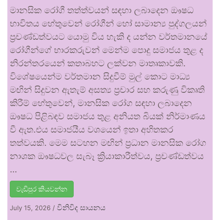
මානසික රෝගී තත්ත්වයන් සඳහා ලබාදෙන ඖෂධ
භාවිතය හේතුවෙන් රෝගීන් හෝ සාමාන්‍ය පුද්ගලයන්
ප්‍රචණ්ඩත්වයට යොමු විය හැකි ද යන්න වර්තමානයේ
රෝගීන්ගේ භාරකරුවන් මෙන්ම පොදු සමාජය තුළ ද
නිරන්තරයෙන් කතාබහට ලක්වන මාතෘකාවකි.
විශේෂයෙන්ම වර්තමාන සිදුවීම් මුල් කොට මාධ්‍ය
මඟින් සිදුවන ඇතැම් අසත්‍ය ප්‍රචාර සහ කරුණු විකෘති
කිරීම් හේතුවෙන්, මානසික රෝග සඳහා ලබාදෙන
ඖෂධ පිළිබඳව සමාජය තුළ අනියත බියක් නිර්මාණය
වී ඇත.එය සමාජයීය වශයෙන් ඉතා අහිතකර
තත්වයකි. මෙම සටහන මඟින් ප්‍රධාන මානසික රෝග
නාශක ඖෂධවල සැබෑ ක්‍රියාකාරීත්වය, ප්‍රචණ්ඩත්වය
…
වැඩිපුර කියවන්න
විනිවිද සායනය
July 15, 2026
/