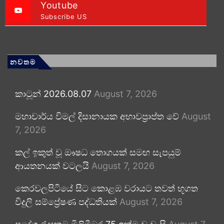
Youtube
Subscribe US
නවතම
කාටූන් 2026.08.07
August 7, 2026
මහාචාර්ය විමල් දිසානායක අභාවප්‍රාප්ත වේ
August
7, 2026
කල් ඉකුත් වූ ඖෂධ තොගයක් සමඟ සැපයුම්
ආයතනයක් වටලයි
August 7, 2026
කෙරවලපිටියේ සිට කොළඹ වරායට තවත් භූගත
විදුලි සම්ප්‍රේෂණ පද්ධතියක්
August 7, 2026