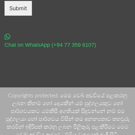
Submit
Chat on WhatsApp (+94 77 359 6107)
Copyrights protected: මෙම වෙබ් අඩවියේ පළකරනු
ලබන කිනම් හෝ දෙයකින් යම් පුද්ගලයකුට හෝ
පාර්ශවයකට යම්කිසි අගතියක් සිදුවන්නේ නම් එම
පුද්ගලයා හෝ පාර්ශවය විසින් තම අනන්‍යතාව තහවුරු
කරමින් ඉදිරිපත් කරනු ලබන පිළිතුරු පළකිරීමට මෙම
වෙබ් අඩවිය ආචාර ධර්මීය වශයෙන් බැඳී සිටී.