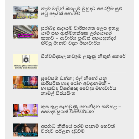
නැව් වලින් බහලුම් මුහුදට පෙරලීම සුළු
පටු දෙයක් නොවේ
සුරාබදු ආදායම වාර්තාගත ලෙස ඉහළ
යාම සහ ආත්මභක්ෂක උරගයාගේ
කතාව – ආචාර්ය ප්‍රණීත් අභයසුන්දර
හිටපු මානව විද්‍යා මහාචාර්ය
විශ්වවිද්‍යාල කඩඉම් ලකුණු නිකුත් කෙරේ
ප්‍රවේසම් වන්න; එල් නිනෝ යනු
පාරිසරික හෘද රෝග අවදානමකි –
හෘදවේද විශේෂඥ වෛද්‍ය මහාචාර්ය
නාමල් විජයසිංහ
කුස තුළ සැඟවුණු නොනිදන කම්හල –
වෛද්‍ය සුගත් විජේවර්ධන
අපරාධ නීතියේ පරම පදනම හෙවත්
වරදට සරිලන දඬුවම