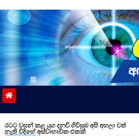
Skip
to
content
vinivida.lk
රටට වසන් කළ යුග දනවි ගිවිසුම අපි අහලා වත්
නැති විදිහේ අස්වාභාවික එකක්