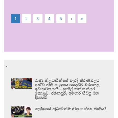
1
2
3
4
5
›
»
.
රාජ්‍ය නිලධාරීන්ගේ වැරදි තීරණවලට
දණ්ඩ නීති සංග්‍රහය යෙදවීම බරපතල
අවභාවිතයකි – සුනිල් කන්නන්ගර
කොළඹ, රත්නපුර, අම්පාර හිටපු මහ
දිසාපති
ලෝකයේ අඩුවෙන්ම නිදා ගන්නා ජාතිය?