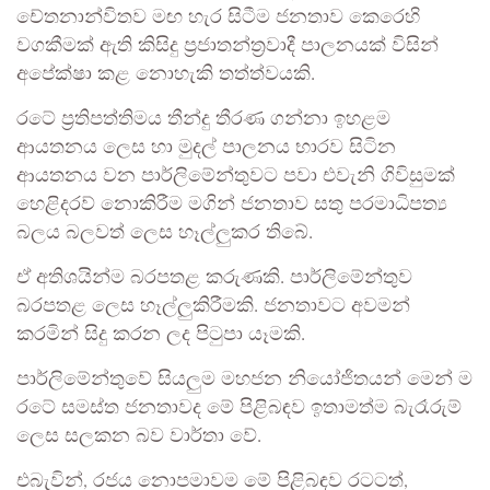
චේතනාන්විතව මඟ හැර සිටීම ජනතාව කෙරෙහි
වගකීමක් ඇති කිසිදු ප්‍රජාතන්ත්‍රවාදී පාලනයක් විසින්
අපේක්ෂා කළ නොහැකි තත්ත්වයකි.
රටේ ප්‍රතිපත්තිමය තීන්දු තීරණ ගන්නා ඉහළම
ආයතනය ලෙස හා මුදල් පාලනය භාරව සිටින
ආයතනය වන පාර්ලිමේන්තුවට පවා එවැනි ගිවිසුමක්
හෙළිදරව් නොකිරීම මගින් ජනතාව සතු පරමාධිපත්‍ය
බලය බලවත් ලෙස හෑල්ලුකර තිබේ.
ඒ අතිශයින්ම බරපතළ කරුණකි. පාර්ලිමේන්තුව
බරපතළ ලෙස හෑල්ලුකිරීමකි. ජනතාවට අවමන්
කරමින් සිදු කරන ලද පිටුපා යෑමකි.
පාර්ලිමේන්තුවේ සියලුම මහජන නියෝජිතයන් මෙන් ම
රටේ සමස්ත ජනතාවද මේ පිළිබඳව ඉතාමත්ම බැරෑරුම්
ලෙස සලකන බව වාර්තා වේ.
එබැවින්, රජය නොපමාවම මේ පිළිබඳව රටටත්,