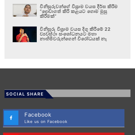
විනිසුරුවන්ගේ විශ්‍රාම වයස දීර්ඝ කිරීම
“දොවාගත් කිරි කළයට ගොම මුසු
කිරීමක්”
විනිසුරු විශ්‍රාම වයස දිගු කිරීමේ 22
ව්‍යවස්ථා සංශෝධනයට මහා
නාහිමිවරුන්ගෙන් විරෝධයක් නෑ
SOCIAL SHARE
Facebook
Like us on Facebook