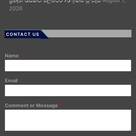
ප්‍රදේශ රැසකට මිලිමීටර 75 ඉක්ම වූ වැසි
August 7,
2026
CONTACT US
Name
*
Email
*
Comment or Message
*