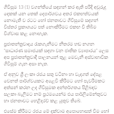
ගිවිසුම 13 (1) වගන්තියේ සඳහන් කර ඇති පරිදි අවුරුදු
දෙකක් යන තෙක් දෙපාර්ශවය අතර එකඟත්වයක්
නොමැති ව රටට හෝ ජනතාවට ගිවිසුමේ සඳහන්
විස්තර ප්‍රකාශයට පත් නොකිරීමට එකඟ වී තිබීම
විශ්වාස කළ නොහැක.
ප්‍රජාතන්ත්‍රවාදය රැකගැනීමට නිතරම හඬ නගන
“සාධාරණ සමාජයක් සඳහා වන ජාතික ව්‍යාපාරය” ලෙස
අප ප්‍රජාතන්ත්‍රවාදී පාලනයන් තුළ මෙවැනි අස්වාභාවික
ගිවිසුම් ගැන අසා නැත.
ඒ අනුව ශ්‍රී ලංකා රජය සතු වටිනා හා වැදගත් දේපළ
වෙනත් පාර්ශ්වයකට අළෙවි කිරීමට හෝ පැවරීමකට
අත්සන් කරන ලද ගිවිසුමක අන්තර්ගතය පිළිබඳව
සලකා බැලීමට නම් ප්‍රථමයෙන්ම එය පාර්ලිමේන්තුවට
හා ජනතාවට හෙළිදරව් කළ යුතුව තිබේ.
එසේම කිරීමට රජය මේ දක්වාම අපොහොසත් වීම හෝ