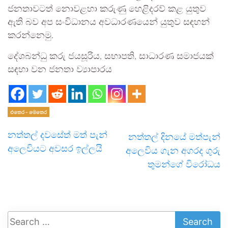
ජනතාවටත් නොවළහා කරුණු හෙළිදරව් කළ යුතුව
ඇති බව අප සංවිධානය අවධාරණයෙන් යුතුව සඳහන්
කරන්නෙමු.
දේශබන්ධු කරු ජයසූරිය, සභාපති, සාධාරණ සමාජයක්
සඳහා වන ජනතා ව්‍යාපාරය
එතෙර - මෙතෙර
නත්තල් දවසේත් මත් පැන්
නත්තල් දිනයේ මත්පැන්
අලෙවියට අවසර ඉල්ලයි
අලෙවිය ගැන අගරද ගුරු
තුමන්ගේ විරෝධය