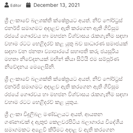
December 13, 2021
Editor
ශ්‍රී ලංකාවේ බලශක්ති ක්ෂේත්‍රයට අයත්, නිව් ෆෝර්ට්‍රස්
එනර්ජි සමාගමට අදාළව ඇති කරගෙන ඇති ගිවිසුම
රජයේ ගෞරවය හා මහජන විශ්වාසය රැකගැනීම සඳහා
වහාම රටට හෙළිදරව් කළ යුතු බව සාධාරණ සමාජයක්
සඳහා වන ජනතා ව්‍යාපාරයේ සභාපති කරු ජයසූරිය
මහතා නිවේදනයක් මඟින් කියා සිටියි එම සම්පූර්ණ
නිවේදනය මෙලෙසිනි.
ශ්‍රී ලංකාවේ බලශක්ති ක්ෂේත්‍රයට අයත්, නිව් ෆෝර්ට්‍රස්
එනර්ජි සමාගමට අදාළව ඇති කරගෙන ඇති ගිවිසුම
රජයේ ගෞරවය හා මහජන විශ්වාසය රැකගැනීම සඳහා
වහාම රටට හෙළිදරව් කළ යුතුය.
ශ්‍රී ලංකා විදුලිබල මණ්ඩලයට අයත්, ආයතන
ගණනාවක් ද ඇතුළු කෙලවරපිටිය බලාගාරය විදේශීය
සමාගමකට අළෙවි කිරීමට අදාළ ව ඇති කරගෙන