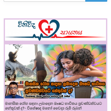
මානසික රෝග සඳහා ලබාදෙන ඖෂධ භාවිතය ප්‍රචණ්ඩත්වයට
හේතුවක් ද?- විශේෂඥ මනෝ වෛද්‍ය රූමි රූබන්