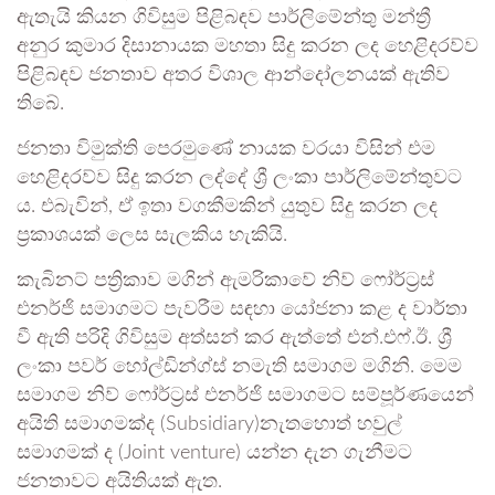
ඇතැයි කියන ගිවිසුම පිළිබඳව පාර්ලිමේන්තු මන්ත්‍රී
අනුර කුමාර දිසානායක මහතා සිදු කරන ලද හෙළිදරව්ව
පිළිබඳව ජනතාව අතර විශාල ආන්දෝලනයක් ඇතිව
තිබේ.
ජනතා විමුක්ති පෙරමුණේ නායක වරයා විසින් එම
හෙළිදරව්ව සිදු කරන ලද්දේ ශ්‍රී ලංකා පාර්ලිමේන්තුවට
ය. එබැවින්, ඒ ඉතා වගකීමකින් යුතුව සිදු කරන ලද
ප්‍රකාශයක් ලෙස සැලකිය හැකියි.
කැබිනට් පත්‍රිකාව මගින් ඇමරිකාවේ නිව් ෆෝර්ට්‍රස්
එනර්ජි සමාගමට පැවරීම සඳහා යෝජනා කළ ද වාර්තා
වී ඇති පරිදි ගිවිසුම අත්සන් කර ඇත්තේ එන්.එෆ්.ඊ. ශ්‍රී
ලංකා පවර් හෝල්ඩින්ග්ස් නමැති සමාගම මගිනි. මෙම
සමාගම නිව් ෆෝර්ට්‍රස් එනර්ජි සමාගමට සම්පූර්ණයෙන්
අයිති සමාගමක්ද (Subsidiary)නැතහොත් හවුල්
සමාගමක් ද (Joint venture) යන්න දැන ගැනීමට
ජනතාවට අයිතියක් ඇත.