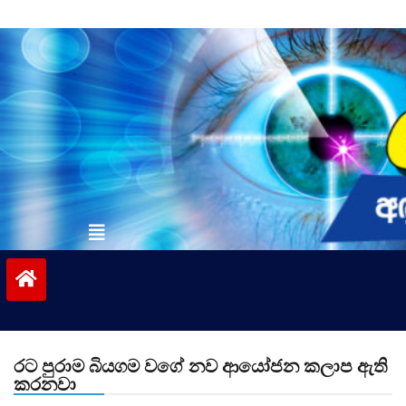
Skip
to
content
vinivida.lk
රට පුරාම බියගම වගේ නව ආයෝජන කලාප ඇති
කරනවා