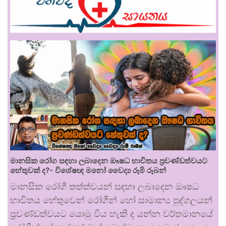
මානසික රෝග සඳහා ලබාදෙන ඖෂධ භාවිතය ප්‍රචණ්ඩත්වයට
හේතුවක් ද?- විශේෂඥ මනෝ වෛද්‍ය රූමි රූබන්
මානසික රෝගී තත්ත්වයන් සඳහා ලබාදෙන ඖෂධ
භාවිතය හේතුවෙන් රෝගීන් හෝ සාමාන්‍ය පුද්ගලයන්
ප්‍රචණ්ඩත්වයට යොමු විය හැකි ද යන්න වර්තමානයේ