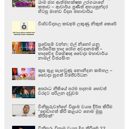
යාම සහ ආත්මභක්ෂක උරගයාගේ
කතාව – ආචාර්ය ප්‍රණීත් අභයසුන්දර
හිටපු මානව විද්‍යා මහාචාර්ය
විශ්වවිද්‍යාල කඩඉම් ලකුණු නිකුත් කෙරේ
ප්‍රවේසම් වන්න; එල් නිනෝ යනු
පාරිසරික හෘද රෝග අවදානමකි –
හෘදවේද විශේෂඥ වෛද්‍ය මහාචාර්ය
නාමල් විජයසිංහ
කුස තුළ සැඟවුණු නොනිදන කම්හල –
වෛද්‍ය සුගත් විජේවර්ධන
අපරාධ නීතියේ පරම පදනම හෙවත්
වරදට සරිලන දඬුවම
විනිසුරුවන්ගේ විශ්‍රාම වයස දීර්ඝ කිරීම
“දොවාගත් කිරි කළයට ගොම මුසු
කිරීමක්”
විනිසුරු විශ්‍රාම වයස දිගු කිරීමේ 22