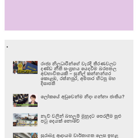
.
රාජ්‍ය නිලධාරීන්ගේ වැරදි තීරණවලට
දණ්ඩ නීති සංග්‍රහය යෙදවීම බරපතල
අවභාවිතයකි – සුනිල් කන්නන්ගර
කොළඹ, රත්නපුර, අම්පාර හිටපු මහ
දිසාපති
ලෝකයේ අඩුවෙන්ම නිදා ගන්නා ජාතිය?
නැව් වලින් බහලුම් මුහුදට පෙරලීම සුළු
පටු දෙයක් නොවේ
සුරාබදු ආදායම වාර්තාගත ලෙස ඉහළ