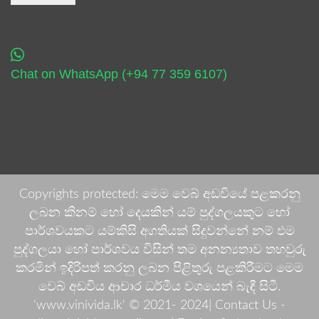
Chat on WhatsApp (+94 77 359 6107)
Copyrights protected: මෙම වෙබ් අඩවියේ පළකරනු
ලබන කිනම් හෝ දෙයකින් යම් පුද්ගලයකුට හෝ
පාර්ශවයකට යම්කිසි අගතියක් සිදුවන්නේ නම් එම
පුද්ගලයා හෝ පාර්ශවය විසින් තම අනන්‍යතාව තහවුරු
කරමින් ඉදිරිපත් කරනු ලබන පිළිතුරු පළකිරීමට මෙම
වෙබ් අඩවිය ආචාර ධර්මීය වශයෙන් බැඳී සිටී.
'www.vinivida.lk' © 2021- 2024| Contact Us -