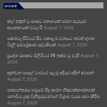
නවතම
කල් ඉකුත් වූ ඖෂධ තොගයක් සමඟ සැපයුම්
ආයතනයක් වටලයි
August 7, 2026
කෙරවලපිටියේ සිට කොළඹ වරායට තවත් භූගත
විදුලි සම්ප්‍රේෂණ පද්ධතියක්
August 7, 2026
ප්‍රදේශ රැසකට මිලිමීටර 75 ඉක්ම වූ වැසි
August 7,
2026
තුන්වන පාසල් වාරයේ පළමු අදියර අදින් අවසන්
August 7, 2026
ජාත්‍යන්තරය හමුවේ සිදු කරන හිතුවක්කාරකමක්
නොවිය යුතු විනිසුරුවන්ගේ විශ්‍රාම වයස පමා කිරීම
August 7, 2026