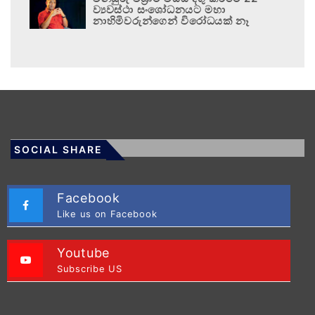
ව්‍යවස්ථා සංශෝධනයට මහා
නාහිමිවරුන්ගෙන් විරෝධයක් නෑ
SOCIAL SHARE
Facebook
Like us on Facebook
Youtube
Subscribe US