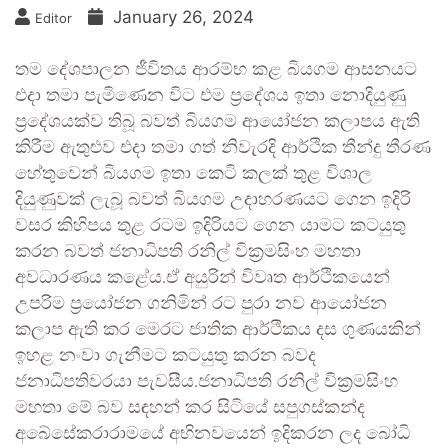
January 26, 2024
Editor
තම දේශපාලන ජීවිතය ආරම්භ කළ බියගම ආසනයට
එදා තමා පැමිණෙන විට එම ප්‍රදේශය ඉතා නොදියුණු
ප්‍රදේශයක්ව තිබූ බවත් බියගම ආයෝජන කලාපය ඇති
කිරීම ඇතුළුව එදා තමා ගත් නිවැරදි ආර්ථික තීන්දු තීරණ
හේතුවෙන් බියගම ඉතා කෙටි කලක් තුළ විශාල
දියුණුවක් ලැබූ බවත් බියගම උදාහරණයට ගෙන ඉදිරි
වසර කිහිපය තුළ රටම ඉදිරියට ගෙන යාමට කටයුතු
කරන බවත් ජනාධිපති රනිල් වික්‍රමසිංහ මහතා
අවධාරණය කළේය.ඒ අයුරින් විවෘත ආර්ථිකයෙන්
උපරිම ප්‍රයෝජන ගනිමින් රට පුරා නව ආයෝජන
කලාප ඇති කර මෙරට ජාතික ආර්ථිකය දස ගුණයකින්
ඉහළ නංවා ගැනීමට කටයුතු කරන බවද
ජනාධිපතිවරයා පැවසීය.ජනාධිපති රනිල් වික්‍රමසිංහ
මහතා මේ බව සඳහන් කර සිටියේ සපුගස්කන්ද
අබේසේකරාරාමයේ අභිනවයෙන් ඉදිකරන ලද බෝධි