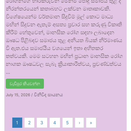
රෝගීන්ගේ භාරකරුවන් මෙන්ම පොදු සමාජය තුළ ද
නිරන්තරයෙන් කතාබහට ලක්වන මාතෘකාවකි.
විශේෂයෙන්ම වර්තමාන සිදුවීම් මුල් කොට මාධ්‍ය
මඟින් සිදුවන ඇතැම් අසත්‍ය ප්‍රචාර සහ කරුණු විකෘති
කිරීම් හේතුවෙන්, මානසික රෝග සඳහා ලබාදෙන
ඖෂධ පිළිබඳව සමාජය තුළ අනියත බියක් නිර්මාණය
වී ඇත.එය සමාජයීය වශයෙන් ඉතා අහිතකර
තත්වයකි. මෙම සටහන මඟින් ප්‍රධාන මානසික රෝග
නාශක ඖෂධවල සැබෑ ක්‍රියාකාරීත්වය, ප්‍රචණ්ඩත්වය
…
වැඩිපුර කියවන්න
විනිවිද සායනය
July 15, 2026
/
1
2
3
4
5
›
»