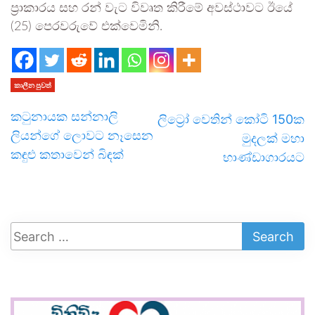
ප්‍රාකාරය සහ රන් වැට විවෘත කිරීමේ අවස්ථාවට ඊයේ
(25) පෙරවරුවේ එක්වෙමිනි.
කාලීන පුවත්
කටුනායක සන්නාලි
ලිට්‍රෝ වෙතින් කෝටි 150ක
ලියන්ගේ ලොවට නෑසෙන
මුදලක් මහා
කඳුළු කතාවෙන් බිඳක්
භාණ්ඩාගාරයට