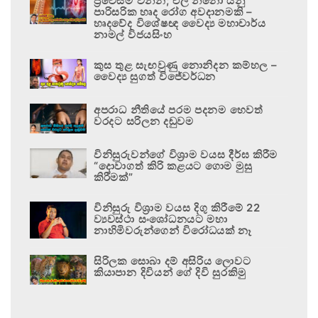
ප්‍රවේසම් වන්න; එල් නිනෝ යනු
පාරිසරික හෘද රෝග අවදානමකි –
හෘදවේද විශේෂඥ වෛද්‍ය මහාචාර්ය
නාමල් විජයසිංහ
කුස තුළ සැඟවුණු නොනිදන කම්හල –
වෛද්‍ය සුගත් විජේවර්ධන
අපරාධ නීතියේ පරම පදනම හෙවත්
වරදට සරිලන දඬුවම
විනිසුරුවන්ගේ විශ්‍රාම වයස දීර්ඝ කිරීම
“දොවාගත් කිරි කළයට ගොම මුසු
කිරීමක්”
විනිසුරු විශ්‍රාම වයස දිගු කිරීමේ 22
ව්‍යවස්ථා සංශෝධනයට මහා
නාහිමිවරුන්ගෙන් විරෝධයක් නෑ
සිරිලක සොබා දම් අසිරිය ලොවට
කියාපාන දිවියන් ගේ දිවි සුරකිමු