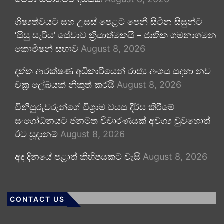
ශිෂ්‍යත්වයට සහ උසස් පෙළට පෙනී සිටින සිසුන්ට
‘සිසු සැරිය’ සේවාව ක්‍රියාත්මකයි – ජාතික ගමනාගමන
කොමිෂන් සභාව
August 8, 2026
දත්ත ආරක්ෂණ අධිකාරියෙන් රාජ්‍ය අංශය සඳහා නව
චක්‍ර ලේඛයක් නිකුත් කරයි
August 8, 2026
විනිසුරුවරුන්ගේ විශ්‍රාම වයස දීර්ඝ කිරීමේ
සංශෝධනයට ජනමත විචාරණයක් අවශ්‍ය වුවහොත්
ඊට සූදානම්
August 8, 2026
අද දිනයේ පළාත් කිහිපයකට වැසි
August 8, 2026
CONTACT US