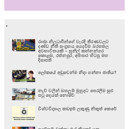
.
රාජ්‍ය නිලධාරීන්ගේ වැරදි තීරණවලට
දණ්ඩ නීති සංග්‍රහය යෙදවීම බරපතල
අවභාවිතයකි – සුනිල් කන්නන්ගර
කොළඹ, රත්නපුර, අම්පාර හිටපු මහ
දිසාපති
ලෝකයේ අඩුවෙන්ම නිදා ගන්නා ජාතිය?
නැව් වලින් බහලුම් මුහුදට පෙරලීම සුළු
පටු දෙයක් නොවේ
විශ්වවිද්‍යාල කඩඉම් ලකුණු නිකුත් කෙරේ