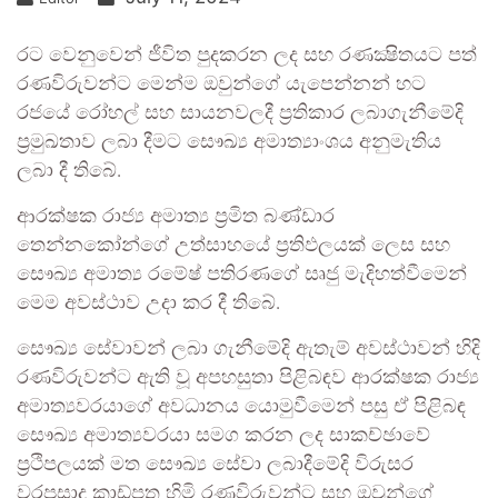
රට වෙනුවෙන් ජීවිත පුදකරන ලද සහ රණක්‍ෂිතයට පත්
රණවිරුවන්ට මෙන්ම ඔවුන්ගේ යැපෙන්නන් හට
රජයේ රෝහල් සහ සායනවලදී ප්‍රතිකාර ලබාගැනීමේදි
ප්‍රමුඛතාව ලබා දීමට සෞඛ්‍ය අමාත්‍යාංශය අනුමැතිය
ලබා දී තිබේ.
ආරක්ෂක රාජ්‍ය අමාත්‍ය ප්‍රමිත බණ්ඩාර
තෙන්නකෝන්ගේ උත්සාහයේ ප්‍රතිඵලයක් ලෙස සහ
සෞඛ්‍ය අමාත්‍ය රමේෂ් පතිරණගේ සෘජු මැදිහත්වීමෙන්
මෙම අවස්ථාව උදා කර දී තිබේ.
සෞඛ්‍ය සේවාවන් ලබා ගැනීමේදි ඇතැම් අවස්ථාවන් හිදි
රණවිරුවන්ට ඇති වූ අපහසුතා පිළිබඳව ආරක්ෂක රාජ්‍ය
අමාත්‍යවරයාගේ අවධානය යොමුවීමෙන් පසු ඒ පිළිබඳ
සෞඛ්‍ය අමාත්‍යවරයා සමග කරන ලද සාකච්ඡාවේ
ප්‍රථිපලයක් මත සෞඛ්‍ය සේවා ලබාදීමේදි විරුසර
වරප්‍රසාද කාඩ්පත හිමි රණවිරුවන්ට සහ ඔවුන්ගේ