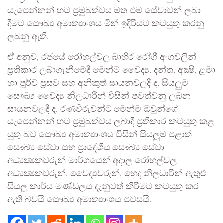
යැපෙන්නන් හට ප්‍රමුඛත්වය මත එම සේවාවන් ලබා
දීමට සෞඛ්‍ය අමාත්‍යාංශය මින් ඉදිරියට කටයුතු කරනු
ලබනු ඇති.
ඒ අනුව, රජයේ රෝහල්වල බාහිර රෝගී අංශවලින්
ප්‍රතිකාර ලබාගැනීමේදී මෙන්ම වෛද්‍ය, දන්ත, අක්‍ෂි, ළමා
හා පූර්ව ප්‍රසව සහ අනිකුත් සායනවලදී ද, සියලුම
සෞඛ්‍ය වෛද්‍ය නිලධාරීන් විසින් පවත්වනු ලබන
සායනවලදී ද, රණවිරුවන්ට මෙන්ම ඔවුන්ගේ
යැපෙන්නන් හට ප්‍රමුඛත්වය ලබාදී ප්‍රතිකාර කටයුතු කළ
යුතු බව සෞඛ්‍ය අමාත්‍යාංශය විසින් සියලුම පළාත්
සෞඛ්‍ය සේවා සහ ප්‍රාදේශීය සෞඛ්‍ය සේවා
අධ්‍යක්‍ෂකවරුන් මාර්ගයෙන් අදාල රෝහල්වල
අධ්‍යක්‍ෂකවරුන්, වෛද්‍යවරුන්, හෙද නිලධාරින් ඇතුළු
සියලු කාර්ය මණ්ඩලය දැනුවත් කිරීමට කටයුතු කර
ඇති බවයි සෞඛ්‍ය අමාත්‍යාංශය පවසයි.