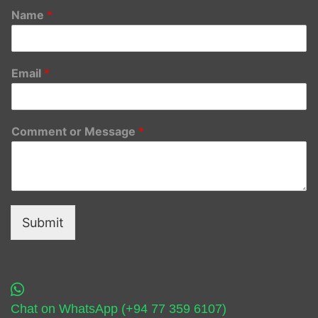
Name
*
Email
*
Comment or Message
*
Submit
Chat on WhatsApp (+94 77 359 6107)