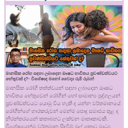
මානසික රෝග සඳහා ලබාදෙන ඖෂධ භාවිතය ප්‍රචණ්ඩත්වයට
හේතුවක් ද?- විශේෂඥ මනෝ වෛද්‍ය රූමි රූබන්
මානසික රෝගී තත්ත්වයන් සඳහා ලබාදෙන ඖෂධ
භාවිතය හේතුවෙන් රෝගීන් හෝ සාමාන්‍ය පුද්ගලයන්
ප්‍රචණ්ඩත්වයට යොමු විය හැකි ද යන්න වර්තමානයේ
රෝගීන්ගේ භාරකරුවන් මෙන්ම පොදු සමාජය තුළ ද
නිරන්තරයෙන් කතාබහට ලක්වන මාතෘකාවකි.
විශේෂයෙන්ම වර්තමාන සිදුවීම් මුල් කොට මාධ්‍ය