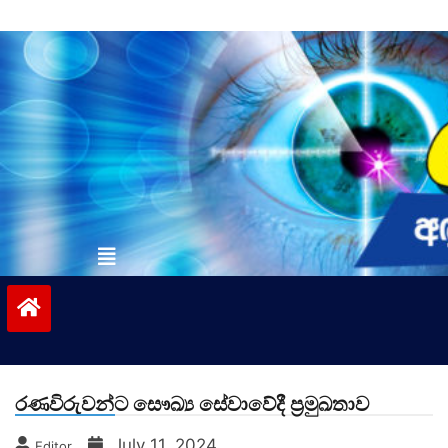
Skip
to
content
vinivida.lk
රණවිරුවන්ට සෞඛ්‍ය සේවාවේදී ප්‍රමුඛතාව
July 11, 2024
Editor