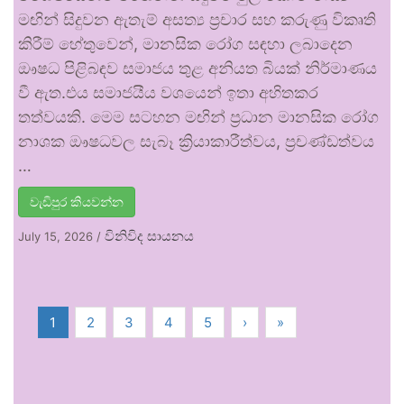
මඟින් සිදුවන ඇතැම් අසත්‍ය ප්‍රචාර සහ කරුණු විකෘති
කිරීම් හේතුවෙන්, මානසික රෝග සඳහා ලබාදෙන
ඖෂධ පිළිබඳව සමාජය තුළ අනියත බියක් නිර්මාණය
වී ඇත.එය සමාජයීය වශයෙන් ඉතා අහිතකර
තත්වයකි. මෙම සටහන මඟින් ප්‍රධාන මානසික රෝග
නාශක ඖෂධවල සැබෑ ක්‍රියාකාරීත්වය, ප්‍රචණ්ඩත්වය
…
වැඩිපුර කියවන්න
විනිවිද සායනය
July 15, 2026
/
1
2
3
4
5
›
»