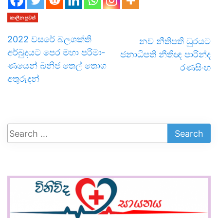
කාලීන පුවත්
2022 වසරේ බල­ශක්ති
නව නීතිපති ධුරයට
අර්බු­ද­යට පෙර මහා පරි­මා­
ජනාධිපති නීතිඥ පාරින්ද
ණ­යෙන් ඛනිජ තෙල් තොග
රණසිංහ
අතු­රු­දන්