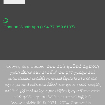
Chat on WhatsApp (+94 77 359 6107)
Copyrights protected: මෙම වෙබ් අඩවියේ පළකරනු
ලබන කිනම් හෝ දෙයකින් යම් පුද්ගලයකුට හෝ
පාර්ශවයකට යම්කිසි අගතියක් සිදුවන්නේ නම් එම
පුද්ගලයා හෝ පාර්ශවය විසින් තම අනන්‍යතාව තහවුරු
කරමින් ඉදිරිපත් කරනු ලබන පිළිතුරු පළකිරීමට මෙම
වෙබ් අඩවිය ආචාර ධර්මීය වශයෙන් බැඳී සිටී.
'www.vinivida.lk' © 2021- 2024| Contact Us -