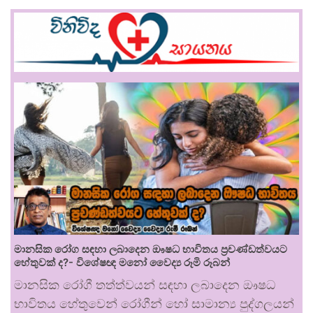
මානසික රෝග සඳහා ලබාදෙන ඖෂධ භාවිතය ප්‍රචණ්ඩත්වයට
හේතුවක් ද?- විශේෂඥ මනෝ වෛද්‍ය රූමි රූබන්
මානසික රෝගී තත්ත්වයන් සඳහා ලබාදෙන ඖෂධ
භාවිතය හේතුවෙන් රෝගීන් හෝ සාමාන්‍ය පුද්ගලයන්