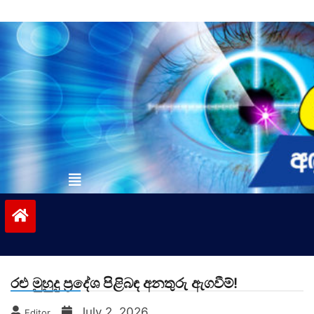
Skip
to
content
vinivida.lk
රළු මුහුදු ප්‍රදේශ පිළිබඳ අනතුරු ඇගවීම්!
July 2, 2026
Editor