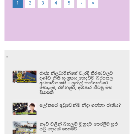
1
2
3
4
5
›
»
.
රාජ්‍ය නිලධාරීන්ගේ වැරදි තීරණවලට
දණ්ඩ නීති සංග්‍රහය යෙදවීම බරපතල
අවභාවිතයකි – සුනිල් කන්නන්ගර
කොළඹ, රත්නපුර, අම්පාර හිටපු මහ
දිසාපති
ලෝකයේ අඩුවෙන්ම නිදා ගන්නා ජාතිය?
නැව් වලින් බහලුම් මුහුදට පෙරලීම සුළු
පටු දෙයක් නොවේ