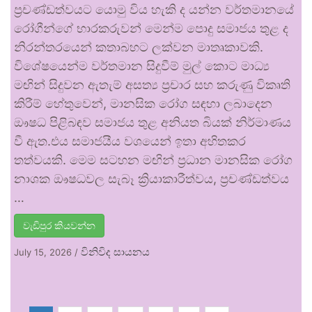
ප්‍රචණ්ඩත්වයට යොමු විය හැකි ද යන්න වර්තමානයේ
රෝගීන්ගේ භාරකරුවන් මෙන්ම පොදු සමාජය තුළ ද
නිරන්තරයෙන් කතාබහට ලක්වන මාතෘකාවකි.
විශේෂයෙන්ම වර්තමාන සිදුවීම් මුල් කොට මාධ්‍ය
මඟින් සිදුවන ඇතැම් අසත්‍ය ප්‍රචාර සහ කරුණු විකෘති
කිරීම් හේතුවෙන්, මානසික රෝග සඳහා ලබාදෙන
ඖෂධ පිළිබඳව සමාජය තුළ අනියත බියක් නිර්මාණය
වී ඇත.එය සමාජයීය වශයෙන් ඉතා අහිතකර
තත්වයකි. මෙම සටහන මඟින් ප්‍රධාන මානසික රෝග
නාශක ඖෂධවල සැබෑ ක්‍රියාකාරීත්වය, ප්‍රචණ්ඩත්වය
…
වැඩිපුර කියවන්න
විනිවිද සායනය
July 15, 2026
/