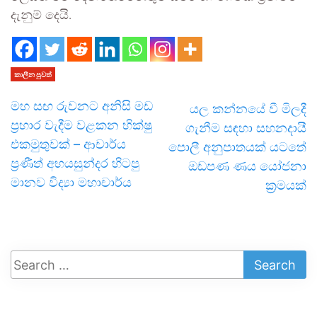
දැනුම් දෙයි.
කාලීන පුවත්
මහ සඟ රුවනට අනිසි මඩ
යල කන්නයේ වී මිලදී
ප්‍රහාර වැදීම වළකන භික්ෂු
ගැනීම සඳහා සහනදායී
එකමුතුවක් – ආචාර්ය
පොලී අනුපාතයක් යටතේ
ප්‍රණීත් අභයසුන්දර හිටපු
ඔඩපණ ණය යෝජනා
මානව විද්‍යා මහාචාර්ය
ක්‍රමයක්