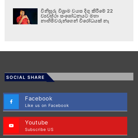
විනිසුරු විශ්‍රාම වයස දිගු කිරීමේ 22
ව්‍යවස්ථා සංශෝධනයට මහා
නාහිමිවරුන්ගෙන් විරෝධයක් නෑ
SOCIAL SHARE
Facebook
Like us on Facebook
Youtube
Subscribe US