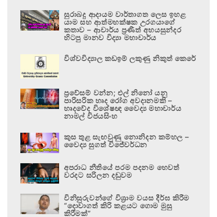
සුරාබදු ආදායම වාර්තාගත ලෙස ඉහළ
යාම සහ ආත්මභක්ෂක උරගයාගේ
කතාව – ආචාර්ය ප්‍රණීත් අභයසුන්දර
හිටපු මානව විද්‍යා මහාචාර්ය
විශ්වවිද්‍යාල කඩඉම් ලකුණු නිකුත් කෙරේ
ප්‍රවේසම් වන්න; එල් නිනෝ යනු
පාරිසරික හෘද රෝග අවදානමකි –
හෘදවේද විශේෂඥ වෛද්‍ය මහාචාර්ය
නාමල් විජයසිංහ
කුස තුළ සැඟවුණු නොනිදන කම්හල –
වෛද්‍ය සුගත් විජේවර්ධන
අපරාධ නීතියේ පරම පදනම හෙවත්
වරදට සරිලන දඬුවම
විනිසුරුවන්ගේ විශ්‍රාම වයස දීර්ඝ කිරීම
“දොවාගත් කිරි කළයට ගොම මුසු
කිරීමක්”