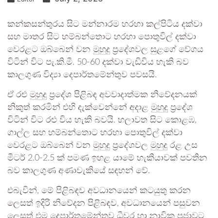
කන්කසන්තුරය සිට මන්නාරම හරහා කල්පිටිය දක්වා
සහ මාතර සිට හම්බන්තොට හරහා පොතුවිල් දක්වා
වෙරළට ඔබ්බෙන් වන මුහුදු ප්‍රදේශවල සුළගේ වේගය
විටින් විට පැ.කි.මී. 50-60 දක්වා වැඩිවිය හැකි බව
කාලගුණ විද්‍යා දෙපාර්තමේන්තුව පවසයි.
ඒ රළු මුහුදු ප්‍රදේශ පිළිබඳ අවවාදාත්මක නිවේදනයක්
නිකුත් කරමින් එහි දැක්වෙන්නේ අදාළ මුහුදු ප්‍රදේශ
විටින් විට රළු විය හැකි බවයි. හලාවත සිට කොළඹ,
ගාල්ල සහ හම්බන්තොට හරහා පොතුවිල් දක්වා
වෙරළට ඔබ්බෙන් වන මුහුදු ප්‍රදේශවල මුහුදු රළ උස
මීටර් 2.0-2.5 ක් පමණ ඉහළ යාමේ හැකියාවක් පවතින
බව කාලගුණ අණාවැකියේ සඳහන් වේ.
එබැවින්, මේ පිළිබඳව අවධානයෙන් කටයුතු කරන
ලෙසත් ඉදිරි නිවේදන පිළිබඳව, අවධානයෙන් පසුවන
ලෙසත් එම දෙපාර්තමේන්තුව ධීවර හා නාවික ප්‍රජාවට