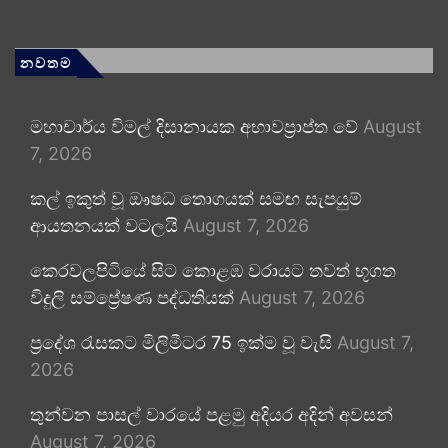
නවතම
මහාචාර්ය විමල් දිසානායක අභාවප්‍රාප්ත වේ
August
7, 2026
කල් ඉකුත් වූ ඖෂධ තොගයක් සමඟ සැපයුම්
ආයතනයක් වටලයි
August 7, 2026
කෙරවලපිටියේ සිට කොළඹ වරායට තවත් භූගත
විදුලි සම්ප්‍රේෂණ පද්ධතියක්
August 7, 2026
ප්‍රදේශ රැසකට මිලිමීටර 75 ඉක්ම වූ වැසි
August 7,
2026
තුන්වන පාසල් වාරයේ පළමු අදියර අදින් අවසන්
August 7, 2026