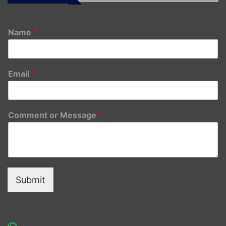
Name
*
Email
*
Comment or Message
*
Submit