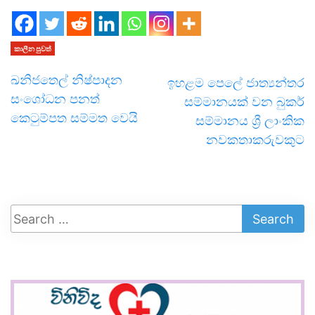
කාලීන පුවත්
ඛනිජතෙල් නිෂ්පාදන
ඉහළම පෙලේ ජාත්‍යන්තර
සංශෝධන පනත්
සම්මානයක් වන බුකර්
කෙටුම්පත සම්මත වෙයි
සම්මානය ශ්‍රී ලාංකික
නවකතාකරුවකුට