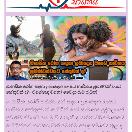
මානසික රෝග සඳහා ලබාදෙන ඖෂධ භාවිතය ප්‍රචණ්ඩත්වයට
හේතුවක් ද?- විශේෂඥ මනෝ වෛද්‍ය රූමි රූබන්
මානසික රෝගී තත්ත්වයන් සඳහා ලබාදෙන ඖෂධ
භාවිතය හේතුවෙන් රෝගීන් හෝ සාමාන්‍ය පුද්ගලයන්
ප්‍රචණ්ඩත්වයට යොමු විය හැකි ද යන්න වර්තමානයේ
රෝගීන්ගේ භාරකරුවන් මෙන්ම පොදු සමාජය තුළ ද