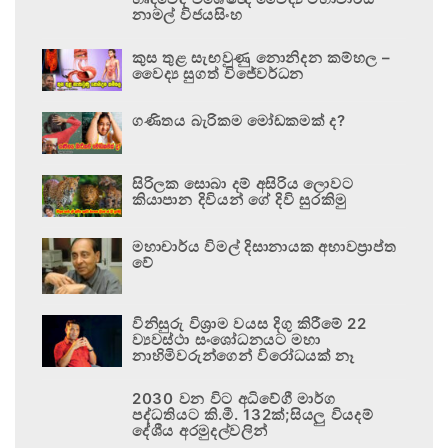
නාමල් විජයසිංහ
කුස තුළ සැඟවුණු නොනිදන කම්හල –
වෛද්‍ය සුගත් විජේවර්ධන
ගණිතය බැරිකම මෝඩකමක් ද?
සිරිලක සොබා දම් අසිරිය ලොවට
කියාපාන දිවියන් ගේ දිවි සුරකිමු
මහාචාර්ය විමල් දිසානායක අභාවප්‍රාප්ත
වේ
විනිසුරු විශ්‍රාම වයස දිගු කිරීමේ 22
ව්‍යවස්ථා සංශෝධනයට මහා
නාහිමිවරුන්ගෙන් විරෝධයක් නෑ
2030 වන විට අධිවේගී මාර්ග
පද්ධතියට කි.මී. 132ක්;සියලු වියදම්
දේශීය අරමුදල්වලින්