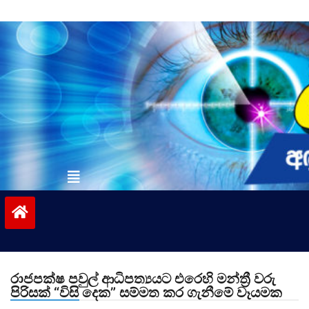
Skip
to
content
vinivida.lk
රාජපක්ෂ පවුල් ආධිපත්‍යයට එරෙහි මන්ත්‍රී වරු
පිරිසක් “විසි දෙක” සම්මත කර ගැනීමේ වෑයමක