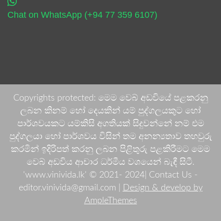
Chat on WhatsApp (+94 77 359 6107)
Copyrights protected: මෙම වෙබ් අඩවියේ පළකරනු
ලබන කිනම් හෝ දෙයකින් යම් පුද්ගලයකුට හෝ
පාර්ශවයකට යම්කිසි අගතියක් සිදුවන්නේ නම් එම
පුද්ගලයා හෝ පාර්ශවය විසින් තම අනන්‍යතාව තහවුරු
කරමින් ඉදිරිපත් කරනු ලබන පිළිතුරු පළකිරීමට මෙම
වෙබ් අඩවිය ආචාර ධර්මීය වශයෙන් බැඳී සිටී.
'www.vinivida.lk' © 2021- 2024| Contact Us -
editor.vinivida@gmail.com |
Design & develop by
AmpleThemes