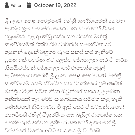
October 19, 2022
Editor
ශ්‍රී ලංකා පොදු පෙරමුණේ මන්ත්‍රී කණ්ඩායමක් 22 වන
ආණ්ඩු ක්‍රම ව්‍යවස්ථා සංශෝධනයට එරෙහි වීමේ
පසුබිමක් තුළ ආණ්ඩු පක්ෂ සහ විපක්ෂ මන්ත්‍රී
කණ්ඩායම්ක් එක්ව එම ව්‍යවස්ථා සංශෝධනයට
තුනෙන් දෙකේ බහුතර බලය සකස් කර ගැනීමේ
සූදානමක් පවතින බව අලුත්ම දේශපාලන ආරංචි මාර්ග
කියයි.වත්මන් දේශපාලනයේ රාජපක්ෂ පවුල්
ආධිපත්‍යයට එරෙහි ශ්‍රී ලංකා පොදු පෙරමුණේ මන්ත්‍රී
කණ්ඩායම සේම ස්වාධීන සහ විපක්ෂයේ ප්‍රමාණවත්
මන්ත්‍රී වරුන් සිටින නිසා ඔවුන්ගේ සහය ද ලැබෙන
තත්ත්වයක් තුළ මෙම සංශෝධනය සම්මත කළ හැකි
තත්ත්වයක් නිර්මාණය වී ඇති අතර ඒ සම්බන්ධයෙන්
ජනාධිපති රනිල් වික්‍රමසිංහ සහ බැසිල් රාජපක්ෂ යන
මහත්වරුන් දක්වන ප්‍රතිවාර කෙරෙහි ද එම මන්ත්‍රී
වරුන්ගේ විශේෂ අවධානය යොමු ව තිබේ.