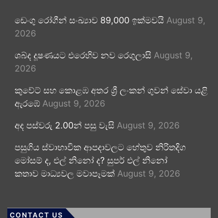
ඩෙංගු රෝගීන් සංඛ්‍යාව 89,000 ඉක්මවයි
August 9,
2026
ශබ්ද දූෂණයට එරෙහිව නව රෙගුලාසි
August 9,
2026
කුවේට් සහ කොළඹ අතර ශ්‍රී ලංකන් ගුවන් සේවා යළි
ඇරඹේ
August 9, 2026
අද පස්වරු 2.00න් පසු වැසි
August 9, 2026
පසුගිය ස්වාභාවික ආපදාවලට හේතුව නිරිතදිග
මෝසම් ද, එල් නිනෝ ද? සුපර් එල් නිනෝ
කතාව මාධ්‍යවල මවාපෑමක්
August 9, 2026
CONTACT US