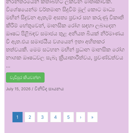
නිරන්තරයෙන් කතාබහට ලක්වන මාතෘකාවකි.
විශේෂයෙන්ම වර්තමාන සිදුවීම් මුල් කොට මාධ්‍ය
මඟින් සිදුවන ඇතැම් අසත්‍ය ප්‍රචාර සහ කරුණු විකෘති
කිරීම් හේතුවෙන්, මානසික රෝග සඳහා ලබාදෙන
ඖෂධ පිළිබඳව සමාජය තුළ අනියත බියක් නිර්මාණය
වී ඇත.එය සමාජයීය වශයෙන් ඉතා අහිතකර
තත්වයකි. මෙම සටහන මඟින් ප්‍රධාන මානසික රෝග
නාශක ඖෂධවල සැබෑ ක්‍රියාකාරීත්වය, ප්‍රචණ්ඩත්වය
…
වැඩිපුර කියවන්න
විනිවිද සායනය
July 15, 2026
/
1
2
3
4
5
›
»