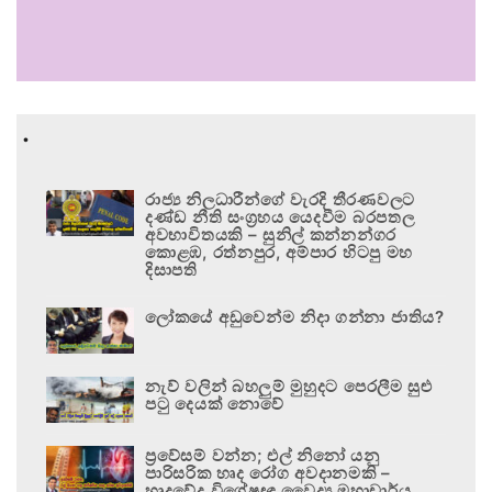
.
රාජ්‍ය නිලධාරීන්ගේ වැරදි තීරණවලට
දණ්ඩ නීති සංග්‍රහය යෙදවීම බරපතල
අවභාවිතයකි – සුනිල් කන්නන්ගර
කොළඹ, රත්නපුර, අම්පාර හිටපු මහ
දිසාපති
ලෝකයේ අඩුවෙන්ම නිදා ගන්නා ජාතිය?
නැව් වලින් බහලුම් මුහුදට පෙරලීම සුළු
පටු දෙයක් නොවේ
ප්‍රවේසම් වන්න; එල් නිනෝ යනු
පාරිසරික හෘද රෝග අවදානමකි –
හෘදවේද විශේෂඥ වෛද්‍ය මහාචාර්ය