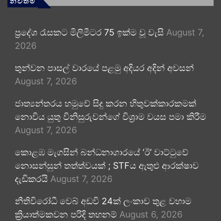
නවතම
ප්‍රදේශ රැසකට මිලිමීටර 75 ඉක්ම වූ වැසි
August 7,
2026
තුන්වන පාසල් වාරයේ පළමු අදියර අදින් අවසන්
August 7, 2026
ජාත්‍යන්තරය හමුවේ සිදු කරන හිතුවක්කාරකමක්
නොවිය යුතු විනිසුරුවන්ගේ විශ්‍රාම වයස පමා කිරීම
August 7, 2026
කොළඹ මැගසින් බන්ධනාගාරයේ ‘ඊ’ වාට්ටුවේ
නොසන්සුන් තත්ත්වයක් ; STFය ඇතුළු ආරක්ෂාව
දැඩිකරයි
August 7, 2026
නීතිවිරෝධී වෙබ් අඩවි 24ක් ලංකාව තුළ වහාම
ක්‍රියාත්මකවන පරිදි තහනම්
August 6, 2026