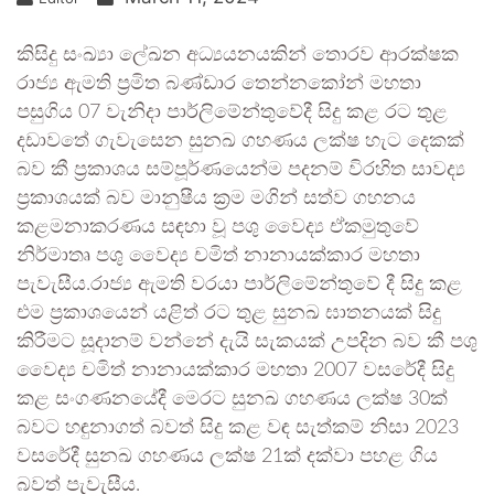
කිසිදු සංඛ්‍යා ලේඛන අධ්‍යයනයකින් තොරව ආරක්ෂක
රාජ්‍ය ඇමති ප්‍රමිත බණ්ඩාර තෙන්නකෝන් මහතා
පසුගිය 07 වැනිදා පාර්ලිමේන්තුවේදී සිදු කළ රට තුළ
දඩාවතේ ගැවැසෙන සුනඛ ගහණය ලක්ෂ හැට දෙකක්
බව කී ප්‍රකාශය සම්පූර්ණයෙන්ම පදනම් විරහිත සාවද්‍ය
ප්‍රකාශයක් බව මානුෂීය ක්‍රම මගින් සත්ව ගහනය
කළමනාකරණය සඳහා වූ පශු වෛද්‍ය ඒකමුතුවේ
නිර්මාතෘ පශු වෛද්‍ය චමිත් නානායක්කාර මහතා
පැවැසීය.රාජ්‍ය ඇමති වරයා පාර්ලිමේන්තුවේ දී සිදු කළ
එම ප්‍රකාශයෙන් යළිත් රට තුළ සුනඛ ඝාතනයක් සිදු
කිරීමට සූදානම් වන්නේ දැයි සැකයක් උපදින බව කී පශු
වෛද්‍ය චමිත් නානායක්කාර මහතා 2007 වසරේදී සිදු
කළ සංගණනයේදී මෙරට සුනඛ ගහණය ලක්ෂ 30ක්
බවට හඳුනාගත් බවත් සිදු කළ වඳ සැත්කම් නිසා 2023
වසරේදී සුනඛ ගහණය ලක්ෂ 21ක් දක්වා පහළ ගිය
බවත් පැවැසීය.