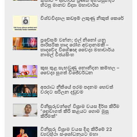
කතාව – ආචාර්ය ප්‍රණීත් අභයසුන්දර
හිටපු මානව විද්‍යා මහාචාර්ය
විශ්වවිද්‍යාල කඩඉම් ලකුණු නිකුත් කෙරේ
ප්‍රවේසම් වන්න; එල් නිනෝ යනු
පාරිසරික හෘද රෝග අවදානමකි –
හෘදවේද විශේෂඥ වෛද්‍ය මහාචාර්ය
නාමල් විජයසිංහ
කුස තුළ සැඟවුණු නොනිදන කම්හල –
වෛද්‍ය සුගත් විජේවර්ධන
අපරාධ නීතියේ පරම පදනම හෙවත්
වරදට සරිලන දඬුවම
විනිසුරුවන්ගේ විශ්‍රාම වයස දීර්ඝ කිරීම
“දොවාගත් කිරි කළයට ගොම මුසු
කිරීමක්”
විනිසුරු විශ්‍රාම වයස දිගු කිරීමේ 22
ව්‍යවස්ථා සංශෝධනයට මහා