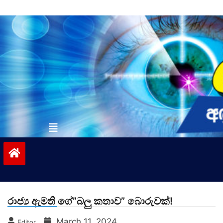
Skip
to
content
vinivida.lk
රාජ්‍ය ඇමති ගේ”බලු කතාව” බොරුවක්!
March 11, 2024
Editor