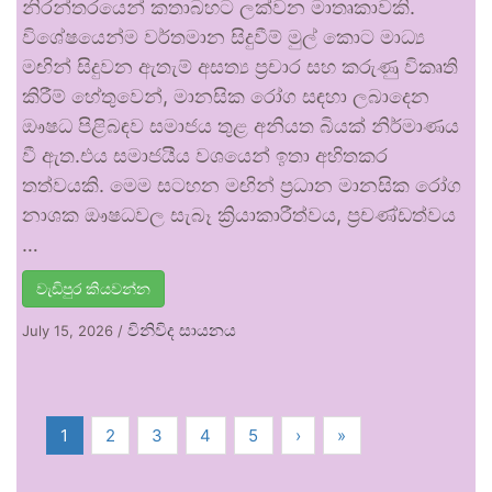
නිරන්තරයෙන් කතාබහට ලක්වන මාතෘකාවකි.
විශේෂයෙන්ම වර්තමාන සිදුවීම් මුල් කොට මාධ්‍ය
මඟින් සිදුවන ඇතැම් අසත්‍ය ප්‍රචාර සහ කරුණු විකෘති
කිරීම් හේතුවෙන්, මානසික රෝග සඳහා ලබාදෙන
ඖෂධ පිළිබඳව සමාජය තුළ අනියත බියක් නිර්මාණය
වී ඇත.එය සමාජයීය වශයෙන් ඉතා අහිතකර
තත්වයකි. මෙම සටහන මඟින් ප්‍රධාන මානසික රෝග
නාශක ඖෂධවල සැබෑ ක්‍රියාකාරීත්වය, ප්‍රචණ්ඩත්වය
…
වැඩිපුර කියවන්න
විනිවිද සායනය
July 15, 2026
/
1
2
3
4
5
›
»