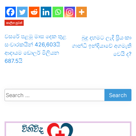
කාලීන පුවත්
වසරේ පළමු මාස දෙක තුළ
බුදු දහමට ලැදි ප්‍රියංකා
සංචාරකයින් 426,603යි
ගාන්ධි ඉන්දියාවේ අගමැති
ආදායම ඩොලර් මිලියන
වෙයි ද?
687.5යි