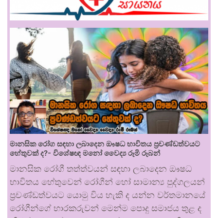
මානසික රෝග සඳහා ලබාදෙන ඖෂධ භාවිතය ප්‍රචණ්ඩත්වයට
හේතුවක් ද?- විශේෂඥ මනෝ වෛද්‍ය රූමි රූබන්
මානසික රෝගී තත්ත්වයන් සඳහා ලබාදෙන ඖෂධ
භාවිතය හේතුවෙන් රෝගීන් හෝ සාමාන්‍ය පුද්ගලයන්
ප්‍රචණ්ඩත්වයට යොමු විය හැකි ද යන්න වර්තමානයේ
රෝගීන්ගේ භාරකරුවන් මෙන්ම පොදු සමාජය තුළ ද