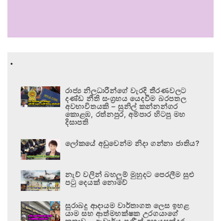
.
රාජ්‍ය නිලධාරීන්ගේ වැරදි තීරණවලට
දණ්ඩ නීති සංග්‍රහය යෙදවීම බරපතල
අවභාවිතයකි – සුනිල් කන්නන්ගර
කොළඹ, රත්නපුර, අම්පාර හිටපු මහ
දිසාපති
ලෝකයේ අඩුවෙන්ම නිදා ගන්නා ජාතිය?
නැව් වලින් බහලුම් මුහුදට පෙරලීම සුළු
පටු දෙයක් නොවේ
සුරාබදු ආදායම වාර්තාගත ලෙස ඉහළ
යාම සහ ආත්මභක්ෂක උරගයාගේ