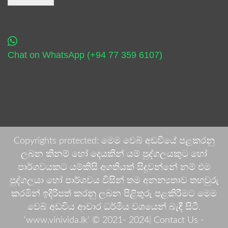
Chat on WhatsApp (+94 77 359 6107)
Copyrights protected: මෙම වෙබ් අඩවියේ පළකරනු
ලබන කිනම් හෝ දෙයකින් යම් පුද්ගලයකුට හෝ
පාර්ශවයකට යම්කිසි අගතියක් සිදුවන්නේ නම් එම
පුද්ගලයා හෝ පාර්ශවය විසින් තම අනන්‍යතාව තහවුරු
කරමින් ඉදිරිපත් කරනු ලබන පිළිතුරු පළකිරීමට මෙම
වෙබ් අඩවිය ආචාර ධර්මීය වශයෙන් බැඳී සිටී.
'www.vinivida.lk' © 2021- 2024| Contact Us -