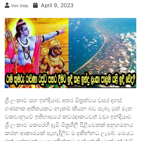
April 9, 2023
Vini Vida
ශ්‍රී ලංකාව සහ ඉන්දියාව අතර මිත්‍රත්වය වසර දහස්
ගණනක අතීතයකට නෑකම් කියන බව සැබෑ මුත් මෑත
වකවානුවේ ඉතිහාසයේ කවරදාකටවත් වඩා ඉන්දියාව
ශ්‍රී ලංකාව කෙරෙහි දැඩි මිත්‍රශීලී පිළිවෙතක් අනුගමනය
කරන ආකාරයක් පැහැදිලිව ම දකින්නට ලැබේ. මෙයට