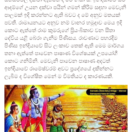
සිතියම්වල දක්වා ඇත්තේ ද මේ නිසා ය. ඉන්දියාවේ සිට
ආදම්ගේ උයන දක්වා පයින් ගමන් කිරීම සඳහා මෙවැනි
පාලමක් ඉදි කරන්නට ඇති බවට ද මේ අනුව මතයක්
පවතී. රාමායනයට අනුව නම් වානර හමුදාව මෙය ඉදි
කොට ඇත්තේ රාම කුමරුගේ ප්‍රියංබිකාව වන සීතා
දේවීය යළි බේරා ගැනීම පිණිසය. රාවණාට පහරදීම
පිණිස ඉන්දියාවේ සිට ලංකාව තෙක් ඇති මෙම මාර්ගය
තනා ඇත්තේ පාවෙන පාෂාණ විශේෂයක් උපයෝගී
කොට ගනිමිනි. මෙවැනි පාවෙන පාෂාණ අදටත්
ඉන්දියාවේ රාමේෂ්වරම් අවට ප්‍රදේශයේ දකින්නට
ලැබීම ද විශේෂිත මෙන් ම විමතියට ද කාරණයකි.