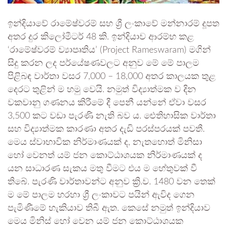
ඉන්දියාවේ රාමේෂ්වරම් සහ ශ්‍රී ලංකාවේ මන්නාරම් දූපත
අතර දුර කිලෝමීටර් 48 කි. ඉන්දියාව ආරම්භ කළ
‘රාමේෂ්වරම් ව්‍යාපෘතිය’ (Project Rameswaram) මගින්
සිදු කරන ලද පර්යේෂණවලට අනුව මේ මේ පාලම
පිළිබඳ වාර්තා වසර 7,000 – 18,000 අතර කාලයක තුළ
දෙරට තුළින් ම හමු වෙයි. නමුත් විද්‍යාත්මක ව දින
වකවානු ගණනය කිරීමේ දී පෙනී යන්නේ ඒවා වසර
3,500 කට වඩා පැරණි නැති බව ය. ඓතිහාසික වාර්තා
සහ විද්‍යාත්මක කාරණා අතර දැඩි පරස්පරයක් පවතී.
මෙය ස්වාභාවික නිර්මාණයක් ද, නැතහොත් මිනිසා
හෝ වෙනත් යම් ජන කොට්ඨාශයක නිර්මාණයක් ද
යන සාධාරණ සැකය මතු වීමට එය ම හේතුවක් වී
තිබේ. පැරණි වාර්තාවන්ට අනුව ක්‍රි.ව. 1480 වන තෙක්
ම මේ පාලම හරහා ශ්‍රී ලංකාවට පයින් ඇවිද ගෙන
පැමිණීමේ හැකියාව තිබී ඇත. කෙසේ නමුත් ඉන්දියාව
මෙය මිනිස් හෝ වෙන යම් ජන කොට්ඨාශයක