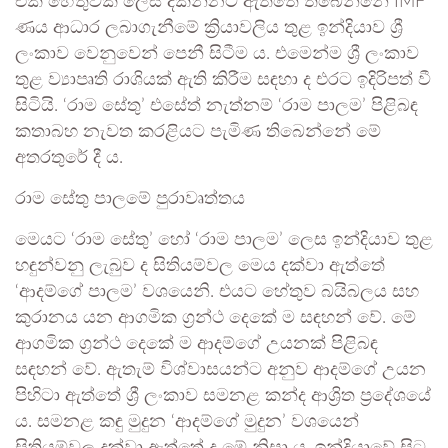
එක් හේතුවක් ලෙස දකින්නට ඇත්තේ තිබෙන්නේ IMF
ණය ආධාර ලබාගැනීමේ ක්‍රියාවලිය තුළ ඉන්දියාව ශ්‍රී
ලංකාව වෙනුවෙන් පෙනී සිටීම ය. එමෙන්ම ශ්‍රී ලංකාව
තුළ ව්‍යාපෘති රාශියක් ඇති කිරීම සඳහා ද එරට ඉදිරිපත් වී
සිටියි. ‘රාම සේතු’ එසේත් නැත්නම් ‘රාම පාලම’ පිළිබඳ
කතාබහ නැවත කරළියට පැමිණ තිබෙන්නේ මේ
අතරතුරේ දී ය.
රාම සේතු පාලමේ පුරාවෘත්තය
මෙයට ‘රාම සේතු’ හෝ ‘රාම පාලම’ ලෙස ඉන්දියාව තුළ
හඳුන්වනු ලැබුව ද සිතියම්වල මෙය දක්වා ඇත්තේ
‘ආදම්ගේ පාලම’ වශයෙනි. එයට හේතුව බයිබලය සහ
කුරානය යන ආගමික ග්‍රන්ථ දෙකේ ම සඳහන් වේ. මේ
ආගමික ග්‍රන්ථ දෙකේ ම ආදම්ගේ උයනක් පිළිබඳ
සඳහන් වේ. ඇතැම් විශ්වාසයන්ට අනුව ආදම්ගේ උයන
පිහිටා ඇත්තේ ශ්‍රී ලංකාව සමනළ කන්ද ආශ්‍රිත ප්‍රදේශයේ
ය. සමනළ කඳු මුදුන ‘ආදම්ගේ මුදුන’ වශයෙන්