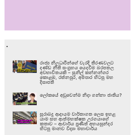
.
රාජ්‍ය නිලධාරීන්ගේ වැරදි තීරණවලට
දණ්ඩ නීති සංග්‍රහය යෙදවීම බරපතල
අවභාවිතයකි – සුනිල් කන්නන්ගර
කොළඹ, රත්නපුර, අම්පාර හිටපු මහ
දිසාපති
ලෝකයේ අඩුවෙන්ම නිදා ගන්නා ජාතිය?
සුරාබදු ආදායම වාර්තාගත ලෙස ඉහළ
යාම සහ ආත්මභක්ෂක උරගයාගේ
කතාව – ආචාර්ය ප්‍රණීත් අභයසුන්දර
හිටපු මානව විද්‍යා මහාචාර්ය