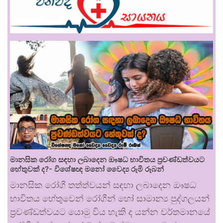
මානසික රෝග සඳහා ලබාදෙන ඖෂධ භාවිතය ප්‍රචණ්ඩත්වයට
හේතුවක් ද?- විශේෂඥ මනෝ වෛද්‍ය රූමි රූබන්
මානසික රෝගී තත්ත්වයන් සඳහා ලබාදෙන ඖෂධ
භාවිතය හේතුවෙන් රෝගීන් හෝ සාමාන්‍ය පුද්ගලයන්
ප්‍රචණ්ඩත්වයට යොමු විය හැකි ද යන්න වර්තමානයේ