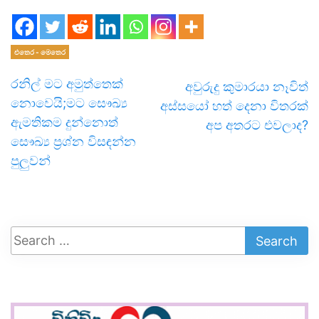
එතෙර - මෙතෙර
රනිල් මට අමුත්තෙක්
අවුරුදු කුමාරයා නෑවිත්
නොවෙයි;මට සෞඛ්‍ය
අස්සයෝ හත් දෙනා විතරක්
ඇමතිකම දුන්නොත්
අප අතරට එවලාද?
සෞඛ්‍ය ප්‍රශ්න විසඳන්න
පුලුවන්