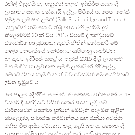
රනිල් වික්‍රමසිංහ, ‘හනුමන් පාලම’ ඉදිකිරීම සඳහා ශ්‍රී
ලංකාවට සහාය වන්නැයි ඉල්ලා සිටියේ ය. මෙය ‘පෝක්
සමුද්‍ර පාලම සහ උමග’ (Palk Strait bridge and Tunnel)
යනුවෙන් නම් කොට තිබූ අතර එහි උපරිම දුර
කිලෝමීටර් 30 ක් විය. 2015 වසරේ දී ඉන්දියාවේ
මහාමාර්ග හා ප්‍රවාහන ඇමති නිතින් ගෝදාකරී මේ
පාලම් ව්‍යාපෘතියේ යෝජනාව ආසියානු සංවර්ධන
බැංකුවට ඉදිරිපත් කළේ ය. නමුත් 2015 දී ශ්‍රී ලංකාවේ
මහාමාර්ග හා ප්‍රවාහන ඇමති ලක්ෂ්මන් කිරිඇල්ල
මෙයට චීනය කැමති නැති බව පවසමින් මේ යෝජනාව
ඉවත දැමුවේ ය.
මේ පාලම ඉදිකිරීම සම්බන්ධව සක්‍යතා වාර්තාවක් 2018
වසරේ දී ඉන්දියාව විසින් සකස් කරන ලදී. මේ
වාර්තාවෙන් පෙන්වා දුන්නේ මෙවැනි පාලමක් තුළින්
වෙළෙඳාම, සංචාරක කර්මාන්තය සහ රැකියා අවස්ථා
ජනිත වීම ආදිය වර්ධනය කළ හැකි බව ය. අනෙක ශ්‍රී
ලංකාව ඉන්දියාවේ ප්‍රාන්තයක් කර ගැනීමේ අදහස ද