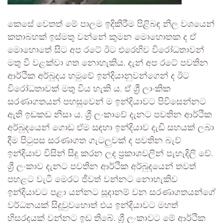
කෙසේ වෙතත් මේ පාලම ඉදිකිරීම පිළිබඳ නිල වශයෙන්
කතාබහක් ඉස්මතු වන්නේ කුමන මොහොතක ද ඒ
මොහොතේ සිට අප රටේ ඊට එරෙහිව විරෝධතාවන්
මතු වී වළක්වා ගත නොහැකිය. දැන් අප රටේ පවතින
ආර්ථික අර්බුදය හමුවේ ඉන්දියානුවන්ගෙන් ද ඊට
විරෝධතාවක් මතු විය හැකි ය. ඒ ශ්‍රී ලාංකික
සරණාගතයන් පහසුවෙන් ම ඉන්දියාවට පිවිසෙන්නට
ඇති ඉඩකඩ නිසා ය. ශ්‍රී ලංකාවේ දැනට පවතින ආර්ථික
අර්බුදයෙන් ගොඩ ඒම සඳහා ඉන්දියාව දැඩි සහයක් ලබා
දීම පිටුපස සරණාගත ගැටලුවක් ද පවතින බැව්
ඉන්දියාව විසින් සිදු කරන ලද ප්‍රකාශවලින් පැහැදිලි වේ.
ශ්‍රී ලංකාව දැනට පවතින ආර්ථික අර්බුදයෙන් තවත්
පහළට වැටී මෙරට ජීවත් වන්නට නොහැකිව
ඉන්දියාවට පළා යන්නට සූදානම් වන සරණාගතයන්ගේ
වර්ධනයක් සිදුවුවහොත් එය ඉන්දියාවට මහත්
හිසරදයක් වන්නට ඉඩ තිබේ. ශ්‍රී ලංකාවට මේ ආර්ථික