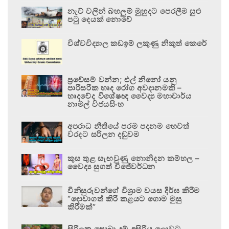
නැව් වලින් බහලුම් මුහුදට පෙරලීම සුළු
පටු දෙයක් නොවේ
විශ්වවිද්‍යාල කඩඉම් ලකුණු නිකුත් කෙරේ
ප්‍රවේසම් වන්න; එල් නිනෝ යනු
පාරිසරික හෘද රෝග අවදානමකි –
හෘදවේද විශේෂඥ වෛද්‍ය මහාචාර්ය
නාමල් විජයසිංහ
අපරාධ නීතියේ පරම පදනම හෙවත්
වරදට සරිලන දඬුවම
කුස තුළ සැඟවුණු නොනිදන කම්හල –
වෛද්‍ය සුගත් විජේවර්ධන
විනිසුරුවන්ගේ විශ්‍රාම වයස දීර්ඝ කිරීම
“දොවාගත් කිරි කළයට ගොම මුසු
කිරීමක්”
සිරිලක සොබා දම් අසිරිය ලොවට