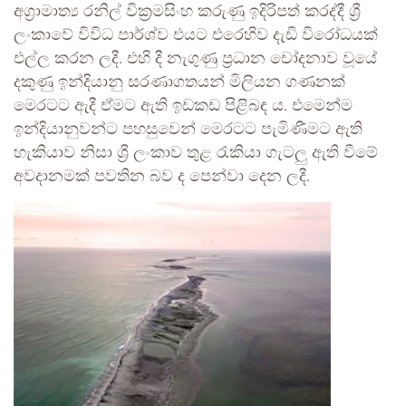
අග්‍රාමාත්‍ය රනිල් වික්‍රමසිංහ කරුණු ඉදිරිපත් කරද්දී ශ්‍රී
ලංකාවේ විවිධ පාර්ශ්ව එයට එරෙහිව දැඩි විරෝධයක්
එල්ල කරන ලදී. එහි දී නැගුණු ප්‍රධාන චෝදනාව වූයේ
දකුණු ඉන්දියානු සරණාගතයන් මිලියන ගණනක්
මෙරටට ඇදී ඒමට ඇති ඉඩකඩ පිළිබඳ ය. එමෙන්ම
ඉන්දියානුවන්ට පහසුවෙන් මෙරටට පැමිණීමට ඇති
හැකියාව නිසා ශ්‍රී ලංකාව තුළ රැකියා ගැටලු ඇති වීමේ
අවදානමක් පවතින බව ද පෙන්වා දෙන ලදී.