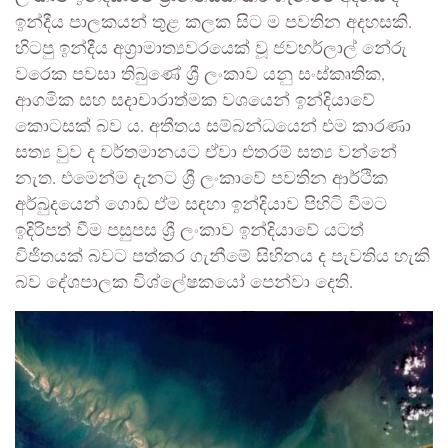
ඉන්දීය පාලකයන් තුළ කලක සිට ම පවතින අදහසකි.
හිටපු ඉන්දීය අග්‍රාමාත්‍යවරයෙක් වූ ජවහර්ලාල් නේරු
වරෙක පවසා තිබුණේ ශ්‍රී ලංකාව යනු සංස්කෘතික,
ආගමික සහ සදාචාරාත්මක වශයෙන් ඉන්දියාවේ
කොටසක් බව ය. අතීතය සම්බන්ධයෙන් එම කාරණා
සත්‍ය වුව ද වර්තමානයට ඒවා එතරම් සත්‍ය වන්නේ
නැත. එමෙන්ම දැනට ශ්‍රී ලංකාවේ පවතින ආර්ථික
අර්බුදයෙන් ගොඩ ඒම සඳහා ඉන්දියාව පිහිටි වීමට
ඉදිරිපත් වීම පසුපස ශ්‍රී ලංකාව ඉන්දියාවේ යටත්
විජිතයක් බවට පත්කර ගැනීමේ සිහිනය ද පැවතිය හැකි
බව දේශපාලක විශ්ලේෂකයෝ පෙන්වා දෙති.