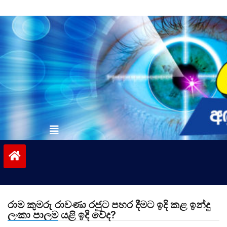
Skip
to
content
vinivida.lk
රාම කුමරු රාවණා රජුට පහර දීමට ඉදි කළ ඉන්දු
ලංකා පාලම යළි ඉදි වේද?