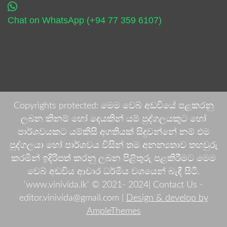
Chat on WhatsApp (+94 77 359 6107)
Copyrights protected: මෙම වෙබ් අඩවියේ පළකරනු
ලබන කිනම් හෝ දෙයකින් යම් පුද්ගලයකුට හෝ
පාර්ශවයකට යම්කිසි අගතියක් සිදුවන්නේ නම් එම
පුද්ගලයා හෝ පාර්ශවය විසින් තම අනන්‍යතාව තහවුරු
කරමින් ඉදිරිපත් කරනු ලබන පිළිතුරු පළකිරීමට මෙම
වෙබ් අඩවිය ආචාර ධර්මීය වශයෙන් බැඳී සිටී.
'www.vinivida.lk' © 2021- 2024| Contact Us -
editor.vinivida@gmail.com |
Design & develop by
AmpleThemes