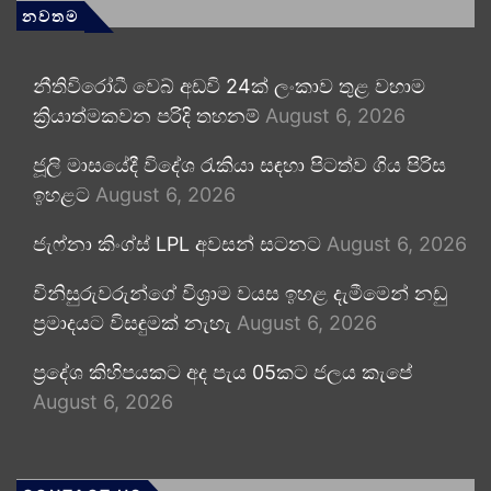
නවතම
නීතිවිරෝධී වෙබ් අඩවි 24ක් ලංකාව තුළ වහාම
ක්‍රියාත්මකවන පරිදි තහනම්
August 6, 2026
ජූලි මාසයේදී විදේශ රැකියා සඳහා පිටත්ව ගිය පිරිස
ඉහළට
August 6, 2026
ජැෆ්නා කිංග්ස් LPL අවසන් සටනට
August 6, 2026
විනිසුරුවරුන්ගේ විශ්‍රාම වයස ඉහළ දැමීමෙන් නඩු
ප්‍රමාදයට විසඳුමක් නැහැ
August 6, 2026
ප්‍රදේශ කිහිපයකට අද පැය 05කට ජලය කැපේ
August 6, 2026