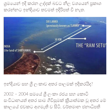
ශ්‍රමයෙන් ඉදි කරන ලද්දක් බවට නිල වශයෙන් ප්‍රකාශ
කරන්නට ඉන්දියාව තවමත් ඉදිරිපත් වී නැත.
ඉන්දියාව සහ ශ්‍රී ලංකාව අතර පාලමක් ඉදිකරයිද?
2002 – 2004 සමයේ ශ්‍රී ලංකා රජය සහ කොටි
සංවිධානයත් අතර සාම ගිවිසුමක් ක්‍රියාත්මක වූ අතර මේ
කාලයේ එවකට අගමැති ව සිටි, වර්තමාන ජනාධිපති