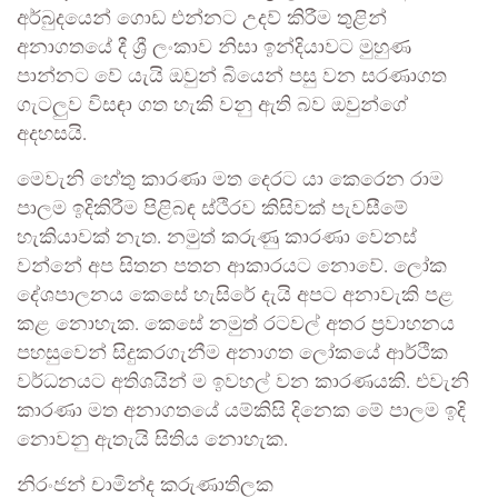
අර්බුදයෙන් ගොඩ එන්නට උදව් කිරීම තුළින්
අනාගතයේ දී ශ්‍රී ලංකාව නිසා ඉන්දියාවට මුහුණ
පාන්නට වේ යැයි ඔවුන් බියෙන් පසු වන සරණාගත
ගැටලුව විසඳා ගත හැකි වනු ඇති බව ඔවුන්ගේ
අදහසයි.
මෙවැනි හේතු කාරණා මත දෙරට යා කෙරෙන රාම
පාලම ඉදිකිරීම පිළිබඳ ස්ථිරව කිසිවක් පැවසීමේ
හැකියාවක් නැත. නමුත් කරුණු කාරණා වෙනස්
වන්නේ අප සිතන පතන ආකාරයට නොවේ. ලෝක
දේශපාලනය කෙසේ හැසිරේ දැයි අපට අනාවැකි පළ
කළ නොහැක. කෙසේ නමුත් රටවල් අතර ප්‍රවාහනය
පහසුවෙන් සිදුකරගැනීම අනාගත ලෝකයේ ආර්ථික
වර්ධනයට අතිශයින් ම ඉවහල් වන කාරණයකි. එවැනි
කාරණා මත අනාගතයේ යම්කිසි දිනෙක මේ පාලම ඉදි
නොවනු ඇතැයි සිතිය නොහැක.
නිරංජන් චාමින්ද කරුණාතිලක