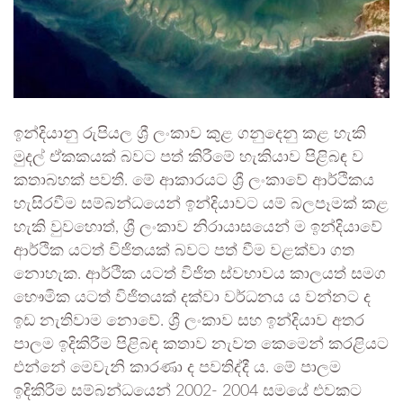
ඉන්දියානු රුපියල ශ්‍රී ලංකාව කුළ ගනුදෙනු කළ හැකි
මුදල් ඒකකයක් බවට පත් කිරීමේ හැකියාව පිළිබඳ ව
කතාබහක් පවතී. මේ ආකාරයට ශ්‍රී ලංකාවේ ආර්ථිකය
හැසිරවීම සම්බන්ධයෙන් ඉන්දියාවට යම් බලපෑමක් කළ
හැකි වුවහොත්, ශ්‍රී ලංකාව නිරායාසයෙන් ම ඉන්දියාවේ
ආර්ථික යටත් විජිතයක් බවට පත් වීම වළක්වා ගත
නොහැක. ආර්ථික යටත් විජිත ස්වභාවය කාලයත් සමග
භෞමික යටත් විජිතයක් දක්වා වර්ධනය ය වන්නට ද
ඉඩ නැතිවාම නොවේ. ශ්‍රී ලංකාව සහ ඉන්දියාව අතර
පාලම ඉදිකිරීම පිළිබඳ කතාව නැවත කෙමෙන් කරළියට
එන්නේ මෙවැනි කාරණා ද පවතිද්දී ය. මේ පාලම
ඉදිකිරීම සම්බන්ධයෙන් 2002- 2004 සමයේ එවකට