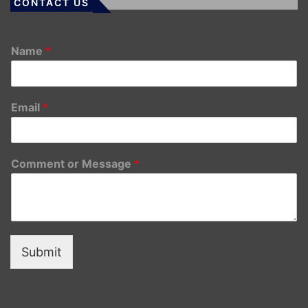
CONTACT US
Name
*
Email
*
Comment or Message
*
Submit