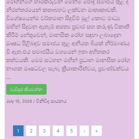
රෝගීන්ගේ භාරකරුවන් මෙන්ම පොදු සමාජය තුළ ද
නිරන්තරයෙන් කතාබහට ලක්වන මාතෘකාවකි.
විශේෂයෙන්ම වර්තමාන සිදුවීම් මුල් කොට මාධ්‍ය
මඟින් සිදුවන ඇතැම් අසත්‍ය ප්‍රචාර සහ කරුණු විකෘති
කිරීම් හේතුවෙන්, මානසික රෝග සඳහා ලබාදෙන
ඖෂධ පිළිබඳව සමාජය තුළ අනියත බියක් නිර්මාණය
වී ඇත.එය සමාජයීය වශයෙන් ඉතා අහිතකර
තත්වයකි. මෙම සටහන මඟින් ප්‍රධාන මානසික රෝග
නාශක ඖෂධවල සැබෑ ක්‍රියාකාරීත්වය, ප්‍රචණ්ඩත්වය
…
වැඩිපුර කියවන්න
විනිවිද සායනය
July 15, 2026
/
1
2
3
4
5
›
»