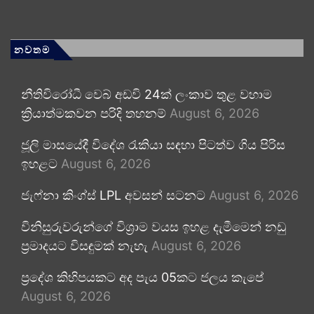
නවතම
නීතිවිරෝධී වෙබ් අඩවි 24ක් ලංකාව තුළ වහාම
ක්‍රියාත්මකවන පරිදි තහනම්
August 6, 2026
ජූලි මාසයේදී විදේශ රැකියා සඳහා පිටත්ව ගිය පිරිස
ඉහළට
August 6, 2026
ජැෆ්නා කිංග්ස් LPL අවසන් සටනට
August 6, 2026
විනිසුරුවරුන්ගේ විශ්‍රාම වයස ඉහළ දැමීමෙන් නඩු
ප්‍රමාදයට විසඳුමක් නැහැ
August 6, 2026
ප්‍රදේශ කිහිපයකට අද පැය 05කට ජලය කැපේ
August 6, 2026