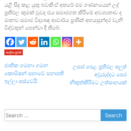
යළි සිදු කළ යුතු බවකි.ඒ අතරේ එම ගණනයෙන් ලද්
ප්‍රතිඵල කුමක් වුවද එය සමාජගත කිරීමේ අවශ්‍යතාව ද
මානව සමාජ විද්‍යාඥ ආචාර්ය ප්‍රණීත් අභයසුන්දර වැනි
විද්වතුන් පෙන්වා දී තිබේ.
කාලීන පුවත්
ජාතික ගමනා ගමන
උසස් පෙළ ප්‍රතිඵල අලුත්
කොමිෂන් සභාවේ සභාපති
අවුරුද්දට පෙර
ඉල්ලා අස්වෙයි
නිකුත්කිරීමට උත්සාහයක්