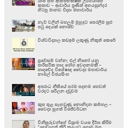
යාම සහ ආත්මභක්ෂක උරගයාගේ
කතාව – ආචාර්ය ප්‍රණීත් අභයසුන්දර
හිටපු මානව විද්‍යා මහාචාර්ය
නැව් වලින් බහලුම් මුහුදට පෙරලීම සුළු
පටු දෙයක් නොවේ
විශ්වවිද්‍යාල කඩඉම් ලකුණු නිකුත් කෙරේ
ප්‍රවේසම් වන්න; එල් නිනෝ යනු
පාරිසරික හෘද රෝග අවදානමකි –
හෘදවේද විශේෂඥ වෛද්‍ය මහාචාර්ය
නාමල් විජයසිංහ
අපරාධ නීතියේ පරම පදනම හෙවත්
වරදට සරිලන දඬුවම
කුස තුළ සැඟවුණු නොනිදන කම්හල –
වෛද්‍ය සුගත් විජේවර්ධන
විනිසුරුවන්ගේ විශ්‍රාම වයස දීර්ඝ කිරීම
“දොවාගත් කිරි කළයට ගොම මුසු