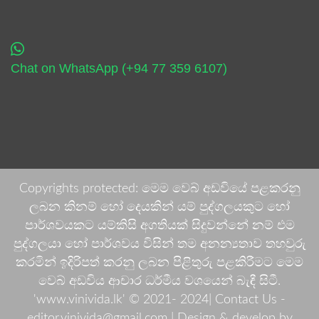
Chat on WhatsApp (+94 77 359 6107)
Copyrights protected: මෙම වෙබ් අඩවියේ පළකරනු
ලබන කිනම් හෝ දෙයකින් යම් පුද්ගලයකුට හෝ
පාර්ශවයකට යම්කිසි අගතියක් සිදුවන්නේ නම් එම
පුද්ගලයා හෝ පාර්ශවය විසින් තම අනන්‍යතාව තහවුරු
කරමින් ඉදිරිපත් කරනු ලබන පිළිතුරු පළකිරීමට මෙම
වෙබ් අඩවිය ආචාර ධර්මීය වශයෙන් බැඳී සිටී.
'www.vinivida.lk' © 2021- 2024| Contact Us -
editor.vinivida@gmail.com |
Design & develop by