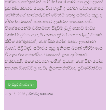
භාවිතය හේතුවෙන් රෝගීන් හෝ සාමාන්‍ය පුද්ගලයන්
ප්‍රචණ්ඩත්වයට යොමු විය හැකි ද යන්න වර්තමානයේ
රෝගීන්ගේ භාරකරුවන් මෙන්ම පොදු සමාජය තුළ ද
නිරන්තරයෙන් කතාබහට ලක්වන මාතෘකාවකි.
විශේෂයෙන්ම වර්තමාන සිදුවීම් මුල් කොට මාධ්‍ය
මඟින් සිදුවන ඇතැම් අසත්‍ය ප්‍රචාර සහ කරුණු විකෘති
කිරීම් හේතුවෙන්, මානසික රෝග සඳහා ලබාදෙන
ඖෂධ පිළිබඳව සමාජය තුළ අනියත බියක් නිර්මාණය
වී ඇත.එය සමාජයීය වශයෙන් ඉතා අහිතකර
තත්වයකි. මෙම සටහන මඟින් ප්‍රධාන මානසික රෝග
නාශක ඖෂධවල සැබෑ ක්‍රියාකාරීත්වය, ප්‍රචණ්ඩත්වය
…
වැඩිපුර කියවන්න
විනිවිද සායනය
July 15, 2026
/