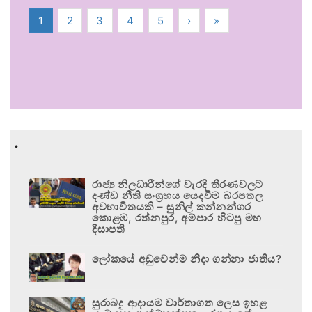
1
2
3
4
5
›
»
.
රාජ්‍ය නිලධාරීන්ගේ වැරදි තීරණවලට
දණ්ඩ නීති සංග්‍රහය යෙදවීම බරපතල
අවභාවිතයකි – සුනිල් කන්නන්ගර
කොළඹ, රත්නපුර, අම්පාර හිටපු මහ
දිසාපති
ලෝකයේ අඩුවෙන්ම නිදා ගන්නා ජාතිය?
සුරාබදු ආදායම වාර්තාගත ලෙස ඉහළ