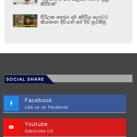
කිරීමක්”
සිරිලක සොබා දම් අසිරිය ලොවට
කියාපාන දිවියන් ගේ දිවි සුරකිමු
SOCIAL SHARE
Facebook
Like us on Facebook
Youtube
Subscribe US