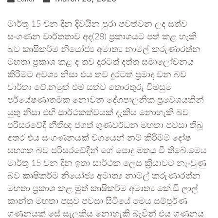
මාර්තු 15 වන දින දිවයින පුරා පවත්වන ලද සත්ව
සංගණන වාර්තතාව අද(28) ප‍්‍රකාශයට පත් කළ හැකි
බව කෘෂිකර්ම නියෝජ්‍ය අමාත්‍ය නාමල් කරුණාරත්න
මහතා ප්‍රකාශ කළ ද තව දුරටත් දත්ත සමාලෝචනය
කිරීමට අවශ්‍ය නිසා එය තව දුරටත් ප්‍රමාද වන බව
වාර්තා වේ.නමුත් එම සත්ව තොරතුරු විමසුම
පර්යේෂණාතමක නොවන දේශපාලනික ප්‍රවේශයකින්
යුතු නිසා එහි සාර්ථකත්වයක් දැකිය නොහැකි බව
පරිසරවේදී නීතිඥ ජගත් ගුණවර්ධන මහතා පවසා තිබූ
අතර එය සංගණනයක් වශයෙන් නම් කිරීමම දෝෂ
සහගත බව පරිසරවේදීන් ගේ පොදු මතය වී තිබේ.මෙය
මාර්තු 15 වන දින ඉතා සාර්ථක ලෙස ක්‍රියාවට නැංවුණු
බව කෘෂිකර්ම නියෝජ්‍ය අමාත්‍ය නාමල් කරුණාරත්න
මහතා ප්‍රකාශ කළ මුත් කෘෂිකර්ම අමාත්‍ය කේ.ඩී ලාල්
කාන්ත මහතා පසුව පවසා සිටියේ මෙය සම්පූර්ණ
ගණනයක් සේ සැලකිය නොහැකි බැවින් එය ගණනය