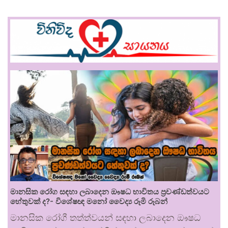
මානසික රෝග සඳහා ලබාදෙන ඖෂධ භාවිතය ප්‍රචණ්ඩත්වයට
හේතුවක් ද?- විශේෂඥ මනෝ වෛද්‍ය රූමි රූබන්
මානසික රෝගී තත්ත්වයන් සඳහා ලබාදෙන ඖෂධ