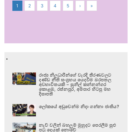
1
2
3
4
5
›
»
.
රාජ්‍ය නිලධාරීන්ගේ වැරදි තීරණවලට
දණ්ඩ නීති සංග්‍රහය යෙදවීම බරපතල
අවභාවිතයකි – සුනිල් කන්නන්ගර
කොළඹ, රත්නපුර, අම්පාර හිටපු මහ
දිසාපති
ලෝකයේ අඩුවෙන්ම නිදා ගන්නා ජාතිය?
නැව් වලින් බහලුම් මුහුදට පෙරලීම සුළු
පටු දෙයක් නොවේ