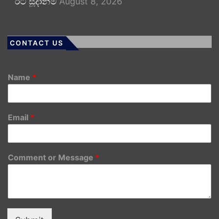
ඊට සූදානම්
August 8, 2026
CONTACT US
Name
*
Email
*
Comment or Message
*