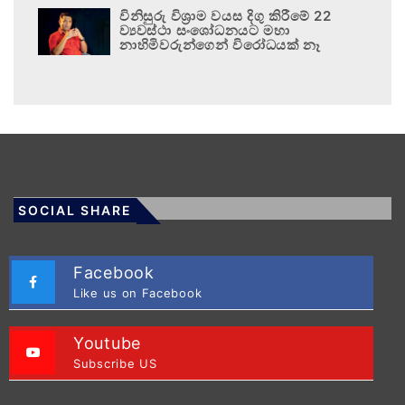
විනිසුරු විශ්‍රාම වයස දිගු කිරීමේ 22
ව්‍යවස්ථා සංශෝධනයට මහා
නාහිමිවරුන්ගෙන් විරෝධයක් නෑ
SOCIAL SHARE
Facebook
Like us on Facebook
Youtube
Subscribe US