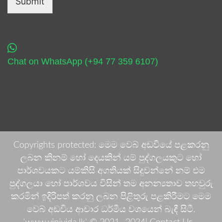
Submit
Chat on WhatsApp (+94 77 359 6107)
Copyrights protected: මෙම වෙබ් අඩවියේ පළකරනු
ලබන කිනම් හෝ දෙයකින් යම් පුද්ගලයකුට හෝ
පාර්ශවයකට යම්කිසි අගතියක් සිදුවන්නේ නම් එම
පුද්ගලයා හෝ පාර්ශවය විසින් තම අනන්‍යතාව තහවුරු
කරමින් ඉදිරිපත් කරනු ලබන පිළිතුරු පළකිරීමට මෙම
වෙබ් අඩවිය ආචාර ධර්මීය වශයෙන් බැඳී සිටී.