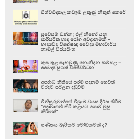
විශ්වවිද්‍යාල කඩඉම් ලකුණු නිකුත් කෙරේ
ප්‍රවේසම් වන්න; එල් නිනෝ යනු
පාරිසරික හෘද රෝග අවදානමකි –
හෘදවේද විශේෂඥ වෛද්‍ය මහාචාර්ය
නාමල් විජයසිංහ
කුස තුළ සැඟවුණු නොනිදන කම්හල –
වෛද්‍ය සුගත් විජේවර්ධන
අපරාධ නීතියේ පරම පදනම හෙවත්
වරදට සරිලන දඬුවම
විනිසුරුවන්ගේ විශ්‍රාම වයස දීර්ඝ කිරීම
“දොවාගත් කිරි කළයට ගොම මුසු
කිරීමක්”
ගණිතය බැරිකම මෝඩකමක් ද?