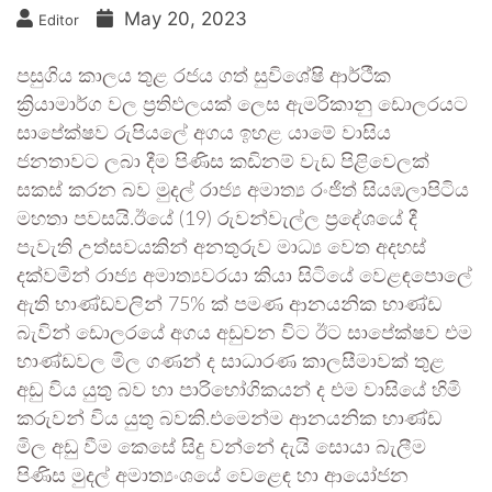
May 20, 2023
Editor
පසුගිය කාලය තුළ රජය ගත් සුවිශේෂි ආර්ථීක
ක්‍රියාමාර්ග වල ප්‍රතිඵලයක් ලෙස ඇමරිකානු ඩොලරයට
සාපේක්ෂව රුපියලේ අගය ඉහළ යාමේ වාසිය
ජනතාවට ලබා දීම පිණිස කඩිනම් වැඩ පිළිවෙලක්
සකස් කරන බව මුදල් රාජ්‍ය අමාත්‍ය රංජිත් සියඹලාපිටිය
මහතා පවසයි.ඊයේ (19) රුවන්වැල්ල ප්‍රදේශයේ දී
පැවැති උත්සවයකින් අනතුරුව මාධ්‍ය වෙත අදහස්
දක්වමින් රාජ්‍ය අමාත්‍යවරයා කියා සිටියේ වෙළඳපොලේ
ඇති භාණ්ඩවලින් 75% ක් පමණ ආනයනික භාණ්ඩ
බැවින් ඩොලරයේ අගය අඩුවන විට ඊට සාපේක්ෂව එම
භාණ්ඩවල මිල ගණන් ද සාධාරණ කාලසීමාවක් තුළ
අඩු විය යුතු බව හා පාරිභෝගිකයන් ද එම වාසියේ හිමි
කරුවන් විය යුතු බවකි.එමෙන්ම ආනයනික භාණ්ඩ
මිල අඩු වීම කෙසේ සිදු වන්නේ දැයි සොයා බැලීම
පිණිස මුදල් අමාත්‍යංශයේ වෙළෙඳ හා ආයෝජන