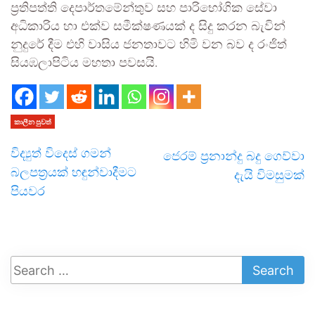
ප්‍රතිපත්ති දෙපාර්තමේන්තුව සහ පාරිභෝගික සේවා
අධිකාරිය හා එක්ව සමීක්ෂණයක් ද සිදු කරන බැවින්
නුදුරේ දීම එහි වාසිය ජනතාවට හිමි වන බව ද රංජිත්
සියඹලාපිටිය මහතා පවසයි.
කාලීන පුවත්
විද්‍යුත් විදෙස් ගමන්
ජෙරම් ප්‍රනාන්දු බදු ගෙව්වා
බලපත්‍රයක් හඳුන්වාදීමට
දැයි විමසුමක්
පියවර