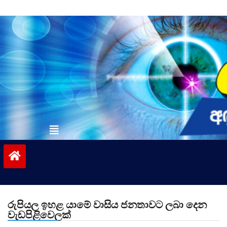
Skip
to
content
vinivida.lk
රුපියල ඉහළ යාමේ වාසිය ජනතාවට ලබා දෙන
වැඩපිළිවෙලක්