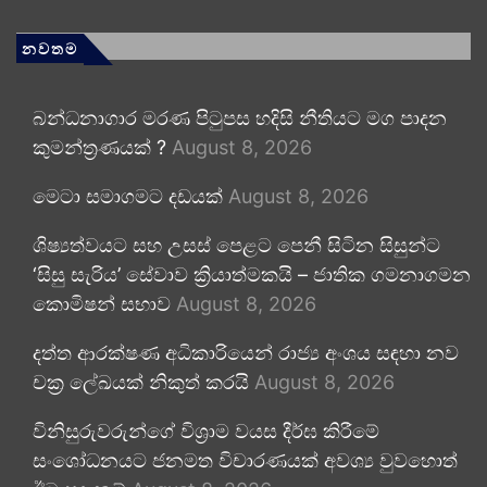
නවතම
බන්ධනාගාර මරණ පිටුපස හදිසි නීතියට මග පාදන
කුමන්ත්‍රණයක් ?
August 8, 2026
මෙටා සමාගමට දඩයක්
August 8, 2026
ශිෂ්‍යත්වයට සහ උසස් පෙළට පෙනී සිටින සිසුන්ට
‘සිසු සැරිය’ සේවාව ක්‍රියාත්මකයි – ජාතික ගමනාගමන
කොමිෂන් සභාව
August 8, 2026
දත්ත ආරක්ෂණ අධිකාරියෙන් රාජ්‍ය අංශය සඳහා නව
චක්‍ර ලේඛයක් නිකුත් කරයි
August 8, 2026
විනිසුරුවරුන්ගේ විශ්‍රාම වයස දීර්ඝ කිරීමේ
සංශෝධනයට ජනමත විචාරණයක් අවශ්‍ය වුවහොත්