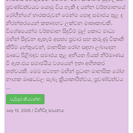
ප්‍රචණ්ඩත්වයට යොමු විය හැකි ද යන්න වර්තමානයේ
රෝගීන්ගේ භාරකරුවන් මෙන්ම පොදු සමාජය තුළ ද
නිරන්තරයෙන් කතාබහට ලක්වන මාතෘකාවකි.
විශේෂයෙන්ම වර්තමාන සිදුවීම් මුල් කොට මාධ්‍ය
මඟින් සිදුවන ඇතැම් අසත්‍ය ප්‍රචාර සහ කරුණු විකෘති
කිරීම් හේතුවෙන්, මානසික රෝග සඳහා ලබාදෙන
ඖෂධ පිළිබඳව සමාජය තුළ අනියත බියක් නිර්මාණය
වී ඇත.එය සමාජයීය වශයෙන් ඉතා අහිතකර
තත්වයකි. මෙම සටහන මඟින් ප්‍රධාන මානසික රෝග
නාශක ඖෂධවල සැබෑ ක්‍රියාකාරීත්වය, ප්‍රචණ්ඩත්වය
…
වැඩිපුර කියවන්න
විනිවිද සායනය
July 15, 2026
/