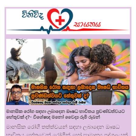
මානසික රෝග සඳහා ලබාදෙන ඖෂධ භාවිතය ප්‍රචණ්ඩත්වයට
හේතුවක් ද?- විශේෂඥ මනෝ වෛද්‍ය රූමි රූබන්
මානසික රෝගී තත්ත්වයන් සඳහා ලබාදෙන ඖෂධ
භාවිතය හේතුවෙන් රෝගීන් හෝ සාමාන්‍ය පුද්ගලයන්