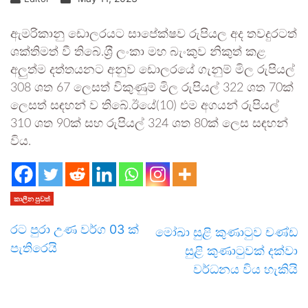
ඇමරිකානු ඩොලරයට සාපේක්ෂව රුපියල අද තවදුරටත්
ශක්තිමත් වී තිබේ.ශ‍්‍රී ලංකා මහ බැංකුව නිකුත් කළ
අලුත්ම දත්තයනට අනුව ඩොලරයේ ගැනුම් මිල රුපියල්
308 ශත 67 ලෙසත් විකුණුම් මිල රුපියල් 322 ශත 70ක්
ලෙසත් සඳහන් ව තිබේ.ඊයේ(10) එම අගයන් රුපියල්
310 ශත 90ක් සහ රුපියල් 324 ශත 80ක් ලෙස සඳහන්
විය.
කාලීන පුවත්
රට පුරා උණ වර්ග 03 ක්
මෝඛා සුළි කුණාටුව චණ්ඩ
පැතිරෙයි
සුළි කුණාටුවක් දක්වා
වර්ධනය විය හැකියි