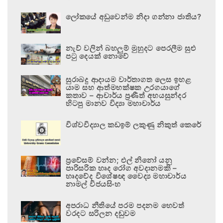
ලෝකයේ අඩුවෙන්ම නිදා ගන්නා ජාතිය?
නැව් වලින් බහලුම් මුහුදට පෙරලීම සුළු
පටු දෙයක් නොවේ
සුරාබදු ආදායම වාර්තාගත ලෙස ඉහළ
යාම සහ ආත්මභක්ෂක උරගයාගේ
කතාව – ආචාර්ය ප්‍රණීත් අභයසුන්දර
හිටපු මානව විද්‍යා මහාචාර්ය
විශ්වවිද්‍යාල කඩඉම් ලකුණු නිකුත් කෙරේ
ප්‍රවේසම් වන්න; එල් නිනෝ යනු
පාරිසරික හෘද රෝග අවදානමකි –
හෘදවේද විශේෂඥ වෛද්‍ය මහාචාර්ය
නාමල් විජයසිංහ
අපරාධ නීතියේ පරම පදනම හෙවත්
වරදට සරිලන දඬුවම