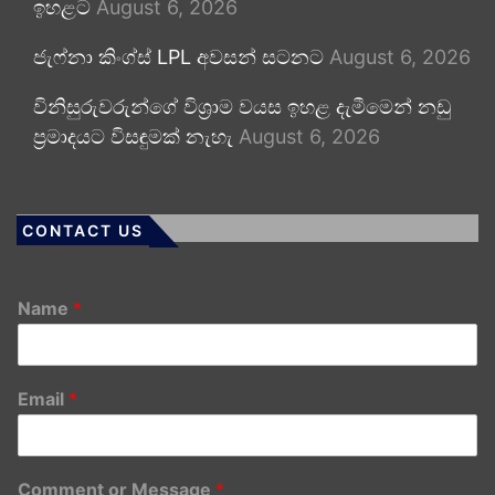
ඉහළට
August 6, 2026
ජැෆ්නා කිංග්ස් LPL අවසන් සටනට
August 6, 2026
විනිසුරුවරුන්ගේ විශ්‍රාම වයස ඉහළ දැමීමෙන් නඩු
ප්‍රමාදයට විසඳුමක් නැහැ
August 6, 2026
CONTACT US
Name
*
Email
*
Comment or Message
*