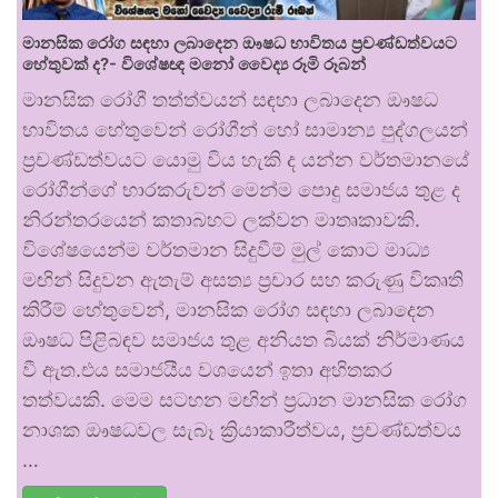
මානසික රෝග සඳහා ලබාදෙන ඖෂධ භාවිතය ප්‍රචණ්ඩත්වයට
හේතුවක් ද?- විශේෂඥ මනෝ වෛද්‍ය රූමි රූබන්
මානසික රෝගී තත්ත්වයන් සඳහා ලබාදෙන ඖෂධ
භාවිතය හේතුවෙන් රෝගීන් හෝ සාමාන්‍ය පුද්ගලයන්
ප්‍රචණ්ඩත්වයට යොමු විය හැකි ද යන්න වර්තමානයේ
රෝගීන්ගේ භාරකරුවන් මෙන්ම පොදු සමාජය තුළ ද
නිරන්තරයෙන් කතාබහට ලක්වන මාතෘකාවකි.
විශේෂයෙන්ම වර්තමාන සිදුවීම් මුල් කොට මාධ්‍ය
මඟින් සිදුවන ඇතැම් අසත්‍ය ප්‍රචාර සහ කරුණු විකෘති
කිරීම් හේතුවෙන්, මානසික රෝග සඳහා ලබාදෙන
ඖෂධ පිළිබඳව සමාජය තුළ අනියත බියක් නිර්මාණය
වී ඇත.එය සමාජයීය වශයෙන් ඉතා අහිතකර
තත්වයකි. මෙම සටහන මඟින් ප්‍රධාන මානසික රෝග
නාශක ඖෂධවල සැබෑ ක්‍රියාකාරීත්වය, ප්‍රචණ්ඩත්වය
…