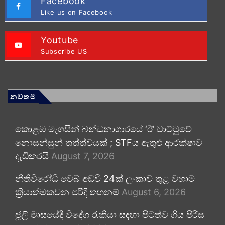
Facebook
Like us on Facebook
Youtube
Subscribe US
නවතම
කොළඹ මැගසින් බන්ධනාගාරයේ ‘ඊ’ වාට්ටුවේ
නොසන්සුන් තත්ත්වයක් ; STFය ඇතුළු ආරක්ෂාව
දැඩිකරයි
August 7, 2026
නීතිවිරෝධී වෙබ් අඩවි 24ක් ලංකාව තුළ වහාම
ක්‍රියාත්මකවන පරිදි තහනම්
August 6, 2026
ජූලි මාසයේදී විදේශ රැකියා සඳහා පිටත්ව ගිය පිරිස