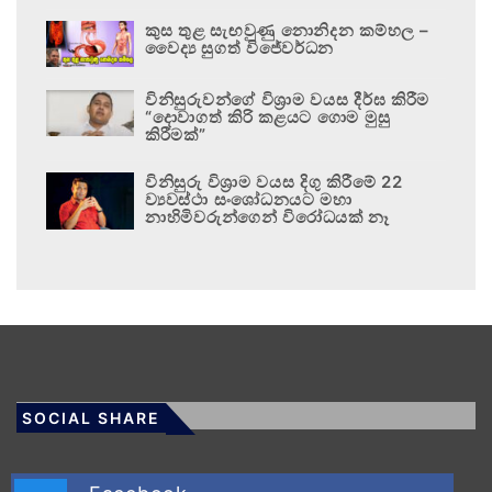
කුස තුළ සැඟවුණු නොනිදන කම්හල –
වෛද්‍ය සුගත් විජේවර්ධන
විනිසුරුවන්ගේ විශ්‍රාම වයස දීර්ඝ කිරීම
“දොවාගත් කිරි කළයට ගොම මුසු
කිරීමක්”
විනිසුරු විශ්‍රාම වයස දිගු කිරීමේ 22
ව්‍යවස්ථා සංශෝධනයට මහා
නාහිමිවරුන්ගෙන් විරෝධයක් නෑ
SOCIAL SHARE