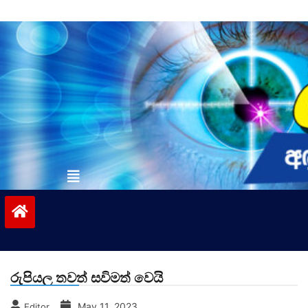
Skip
to
content
vinivida.lk
රුපියල තවත් සවිමත් වෙයි
May 11, 2023
Editor