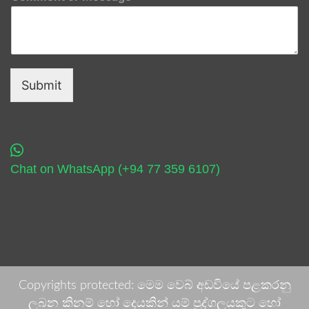
Submit
Chat on WhatsApp (+94 77 359 6107)
Copyrights protected: මෙම වෙබ් අඩවියේ පළකරනු
ලබන කිනම් හෝ දෙයකින් යම් පුද්ගලයකුට හෝ