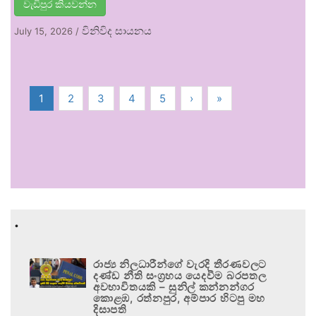
වැඩිපුර කියවන්න
විනිවිද සායනය
July 15, 2026
/
1
2
3
4
5
›
»
.
රාජ්‍ය නිලධාරීන්ගේ වැරදි තීරණවලට
දණ්ඩ නීති සංග්‍රහය යෙදවීම බරපතල
අවභාවිතයකි – සුනිල් කන්නන්ගර
කොළඹ, රත්නපුර, අම්පාර හිටපු මහ
දිසාපති