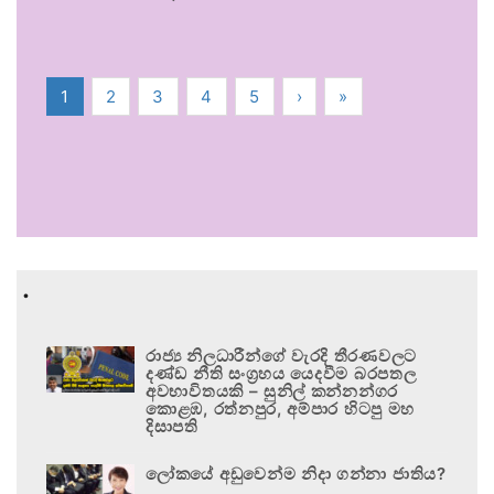
1
2
3
4
5
›
»
.
රාජ්‍ය නිලධාරීන්ගේ වැරදි තීරණවලට
දණ්ඩ නීති සංග්‍රහය යෙදවීම බරපතල
අවභාවිතයකි – සුනිල් කන්නන්ගර
කොළඹ, රත්නපුර, අම්පාර හිටපු මහ
දිසාපති
ලෝකයේ අඩුවෙන්ම නිදා ගන්නා ජාතිය?