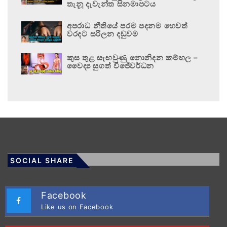
තැනූ දැවැන්ත සිනමාපටය
අපරාධ නීතියේ පරම පදනම හෙවත්
වරදට සරිලන දඬුවම
කුස තුළ සැඟවුණු නොනිදන කම්හල –
වෛද්‍ය සුගත් විජේවර්ධන
SOCIAL SHARE
Facebook
Like us on Facebook