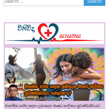
මානසික රෝග සඳහා ලබාදෙන ඖෂධ භාවිතය ප්‍රචණ්ඩත්වයට