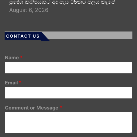
ප්‍රදේශ කිහිපයකට අද පැය 05කට ජලය කැපේ
August 6, 2026
CONTACT US
Name
*
Email
*
Comment or Message
*