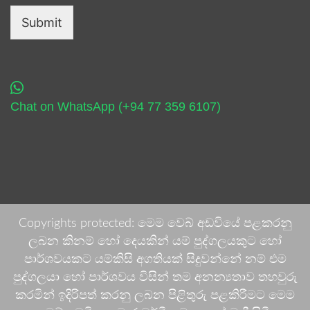
Submit
Chat on WhatsApp (+94 77 359 6107)
Copyrights protected: මෙම වෙබ් අඩවියේ පළකරනු
ලබන කිනම් හෝ දෙයකින් යම් පුද්ගලයකුට හෝ
පාර්ශවයකට යම්කිසි අගතියක් සිදුවන්නේ නම් එම
පුද්ගලයා හෝ පාර්ශවය විසින් තම අනන්‍යතාව තහවුරු
කරමින් ඉදිරිපත් කරනු ලබන පිළිතුරු පළකිරීමට මෙම