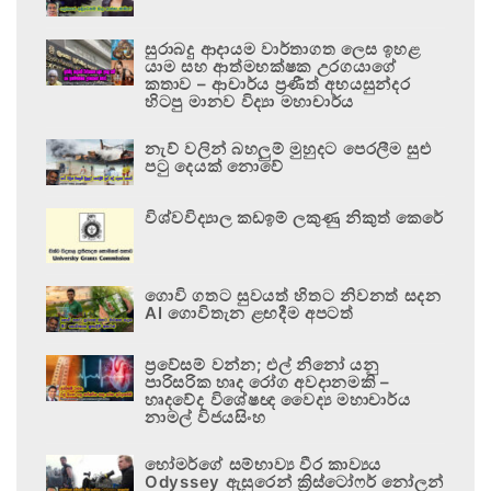
සුරාබදු ආදායම වාර්තාගත ලෙස ඉහළ
යාම සහ ආත්මභක්ෂක උරගයාගේ
කතාව – ආචාර්ය ප්‍රණීත් අභයසුන්දර
හිටපු මානව විද්‍යා මහාචාර්ය
නැව් වලින් බහලුම් මුහුදට පෙරලීම සුළු
පටු දෙයක් නොවේ
විශ්වවිද්‍යාල කඩඉම් ලකුණු නිකුත් කෙරේ
ගොවි ගතට සුවයත් හිතට නිවනත් සදන
AI ගොවිතැන ළඟදීම අපටත්
ප්‍රවේසම් වන්න; එල් නිනෝ යනු
පාරිසරික හෘද රෝග අවදානමකි –
හෘදවේද විශේෂඥ වෛද්‍ය මහාචාර්ය
නාමල් විජයසිංහ
හෝමර්ගේ සම්භාව්‍ය වීර කාව්‍යය
Odyssey ඇසුරෙන් ක්‍රිස්ටෝෆර් නෝලන්