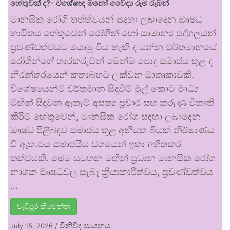
හේතුවක් ද?- විශේෂඥ මනෝ වෛද්‍ය රූමි රූබන්
මානසික රෝගී තත්ත්වයන් සඳහා ලබාදෙන ඖෂධ
භාවිතය හේතුවෙන් රෝගීන් හෝ සාමාන්‍ය පුද්ගලයන්
ප්‍රචණ්ඩත්වයට යොමු විය හැකි ද යන්න වර්තමානයේ
රෝගීන්ගේ භාරකරුවන් මෙන්ම පොදු සමාජය තුළ ද
නිරන්තරයෙන් කතාබහට ලක්වන මාතෘකාවකි.
විශේෂයෙන්ම වර්තමාන සිදුවීම් මුල් කොට මාධ්‍ය
මඟින් සිදුවන ඇතැම් අසත්‍ය ප්‍රචාර සහ කරුණු විකෘති
කිරීම් හේතුවෙන්, මානසික රෝග සඳහා ලබාදෙන
ඖෂධ පිළිබඳව සමාජය තුළ අනියත බියක් නිර්මාණය
වී ඇත.එය සමාජයීය වශයෙන් ඉතා අහිතකර
තත්වයකි. මෙම සටහන මඟින් ප්‍රධාන මානසික රෝග
නාශක ඖෂධවල සැබෑ ක්‍රියාකාරීත්වය, ප්‍රචණ්ඩත්වය
…
වැඩිපුර කියවන්න
විනිවිද සායනය
July 15, 2026
/