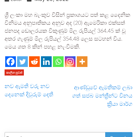
ශ්‍රී ලංකා මහ බැංකුව විසින් ප්‍රකාශයට පත් කළ දෛනික
විනිමය අනුපාතිකය අනුව අද (20) ඇමෙරිකා එක්සත්
ජනපද ඩොලරයක විකුණුම් මිල රුපියල් 364.45 ක් වූ
අතර ගැණුම් මිල රුපියල් 354.48 ලෙස සටහන් විය.
මෙය ශත 8 කින් පහළ නැංවීමකි.
කාලීන පුවත්
නව ඇමති වරු නව
ආණ්ඩුවේ ඇමතිකම් ලබා
දෙනෙක් දිවුරුම් දෙති
ගත් සජබ මන්ත්‍රීන්ට විනය
ක්‍රියා මාර්ග