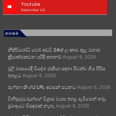
Youtube
Subscribe US
නවතම
නීතිවිරෝධී වෙබ් අඩවි 24ක් ලංකාව තුළ වහාම
ක්‍රියාත්මකවන පරිදි තහනම්
August 6, 2026
ජූලි මාසයේදී විදේශ රැකියා සඳහා පිටත්ව ගිය පිරිස
ඉහළට
August 6, 2026
ජැෆ්නා කිංග්ස් LPL අවසන් සටනට
August 6, 2026
විනිසුරුවරුන්ගේ විශ්‍රාම වයස ඉහළ දැමීමෙන් නඩු
ප්‍රමාදයට විසඳුමක් නැහැ
August 6, 2026