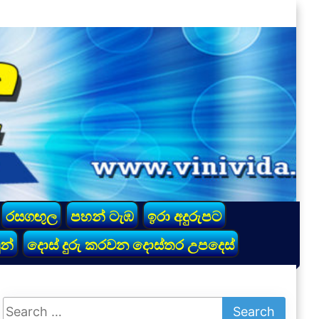
රසගඟුල
පහන් ටැඹ
ඉරා අදුරුපට
න්
දොස් දුරු කරවන දොස්තර උපදෙස්