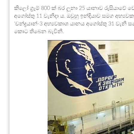
කිලෝ ග්‍රෑම් 800 ක් බර ලූනා 25 යානාව රුසියාවේ 
අගෝස්තු 11 වැනිදා ය. ඔවුහු ඉන්දියාව සමග අභ්‍යවකා
‘චන්ද්‍රයාන්-3 අභ්‍යවකාශ යානය අගෝස්තු 31 වැනි 
කොට තිබෙන බැවිනි.