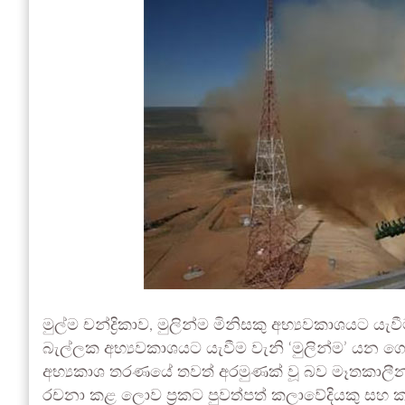
මුල්ම චන්ද්‍රිකාව, මුලින්ම මිනිසකු අභ්‍යවකාශයට 
බැල්ලක අභ්‍යවකාශයට යැවීම වැනි ‘මුලින්ම’ යන 
අභ්‍යකාශ තරණයේ තවත් අරමුණක් වූ බව මෑතකාල
රචනා කළ ලොව ප්‍රකට පුවත්පත් කලාවේදියකු සහ කතු