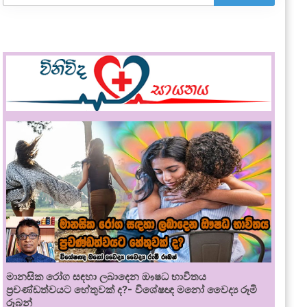
මානසික රෝග සඳහා ලබාදෙන ඖෂධ භාවිතය
ප්‍රචණ්ඩත්වයට හේතුවක් ද?- විශේෂඥ මනෝ වෛද්‍ය රූමි
රූබන්