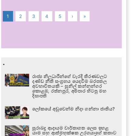
1
2
3
4
5
›
»
.
රාජ්‍ය නිලධාරීන්ගේ වැරදි තීරණවලට
දණ්ඩ නීති සංග්‍රහය යෙදවීම බරපතල
අවභාවිතයකි – සුනිල් කන්නන්ගර
කොළඹ, රත්නපුර, අම්පාර හිටපු මහ
දිසාපති
ලෝකයේ අඩුවෙන්ම නිදා ගන්නා ජාතිය?
සුරාබදු ආදායම වාර්තාගත ලෙස ඉහළ
යාම සහ ආත්මභක්ෂක උරගයාගේ කතාව