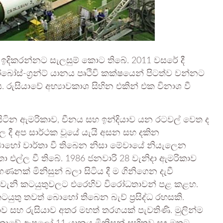
ඉදිකරන්නට සැලසුම් කොට තිබේ. 2011 වසරේ දී
බෝස්-ග්‍රන්ට් යානය පෘථිවි කක්ෂයෙන් පිටත්ව වන්නට
 රුසියාවේ අභ්‍යාවකාශ සිහින එකින් එක විනාශ වී
 සිටින ඇමරිකාව, චීනය සහ ඉන්දියාව යන රටවල් වෙත ද
වල දී අප සාර්ථක වූයේ යැයි අසන සහ දකින
් බොහෝ වාර්තා වී තිබෙන නිසා මේවායේ නියැලෙන
 එල්ල වී තිබේ. 1986 ජනවාරි 28 වැනිදා ඇමරිකාව
නක් මිනිසුන් බලා සිටිය දී ම ගිනිගෙන දැවී
 මෙවැනි කටයුතුවලට එරෙහිව විරෝධතාවන් පළ කළහ.
ුතු තවත් බොහෝ තිබෙන බැව් ප්‍රසිද්ධ රහසකි.
ව සහ රුසියාව අතර මහත් තරගයක් පැවතිණි. මුලින්ම