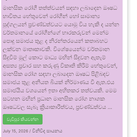
මානසික රෝගී තත්ත්වයන් සඳහා ලබාදෙන ඖෂධ
භාවිතය හේතුවෙන් රෝගීන් හෝ සාමාන්‍ය
පුද්ගලයන් ප්‍රචණ්ඩත්වයට යොමු විය හැකි ද යන්න
වර්තමානයේ රෝගීන්ගේ භාරකරුවන් මෙන්ම
පොදු සමාජය තුළ ද නිරන්තරයෙන් කතාබහට
ලක්වන මාතෘකාවකි. විශේෂයෙන්ම වර්තමාන
සිදුවීම් මුල් කොට මාධ්‍ය මඟින් සිදුවන ඇතැම්
අසත්‍ය ප්‍රචාර සහ කරුණු විකෘති කිරීම් හේතුවෙන්,
මානසික රෝග සඳහා ලබාදෙන ඖෂධ පිළිබඳව
සමාජය තුළ අනියත බියක් නිර්මාණය වී ඇත.එය
සමාජයීය වශයෙන් ඉතා අහිතකර තත්වයකි. මෙම
සටහන මඟින් ප්‍රධාන මානසික රෝග නාශක
ඖෂධවල සැබෑ ක්‍රියාකාරීත්වය, ප්‍රචණ්ඩත්වය …
වැඩිපුර කියවන්න
විනිවිද සායනය
July 15, 2026
/