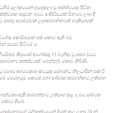
බටහිර ලෝකයෙන් හුදෙකලා වූ තත්ත්වයක සිටින
ල තත්ත්වයක පසුවන බවට පණිවිඩයක් චීනයට ලබා දී
ාමට මහඟු අවස්ථාවක් උදාකරගන්නටත් හැකියාවක්
ා විශේෂ කොමිසමක් පත් කොට ඇති බව
න් පවසා සිටියේ ය.
යමිතව තිබුණේ අගෝස්තු 21 වැනිදා වූ අතර එයට
අසාමාන්‍ය තත්ත්වයක්’ පෙන්නුම් කොට තිබිණි.
 වූ වහාම අභ්‍යවකාශ කටයුතු සම්බන්ධ නිලධාරීන් එක් වී
ලා මේ මෙහෙයුම කෙසේ හෝ සාර්ථක කරගන්නට උත්සාහ
ම්බන්ධතා ඇති කරගන්නට උත්සාහ කළ ද එය සාර්ථක
් කොට තිබේ.
‍රෙස්නෙව්ගේ මූලිකත්වයෙන් දියත් කළ ලූනා 24 න්