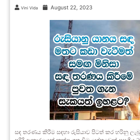
August 22, 2023
Vini Vida
සඳ තරණය කිරීම සඳහා රුසියාව පිටත් කර හරිනු ල