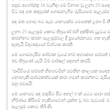
පසුව අගෝස්තු 16 වැනිදා මේ විනාශ වූ ලූනා 25 ස
විට සඳ මත කඳවුරක් ගොඩනැගීම රුසියාවේ සැලැස්ම ව
සඳ මත ගොඩ බට සෑම යානයක්ම මෙතෙක් ළඟා වී ති
ලූනා 25 සැලසුම් කොට තිබුණේ එහි දක්ෂිණ ධ්‍රැව
කරන්නට කරන සැලසුම්වල දී ප්‍රයෝජනයට ගත හැකි ම
ඇතැයි විද්‍යාඥයෝ විශ්වාස කරති.
මේ ගොඩබැසීම සාර්ථක වූයේ නම් අභ්‍යකාශ සම්පත් 
ඉඩ තිබුණේ යැයි ටිම් මාර්ෂල් සඳහන් කරයි.
“පෘථිවියේ සම්පත් හිඟවෙමින් පවතින කාලයක සඳෙන
නොහැකි සාර්ථකත්වයක් කරා ගමන් කරන්නට රුසිය
ඔහු පවසයි.
මේ යානයට සඳ මතුපිට සිට අඟල් 6 ක් යටට සාරා ප
නිර්ණය කිරීමේ හැකියාවෙන් යුක්ත වූ බව පැවසේ
සැලසුම් කොට තිබිණි.