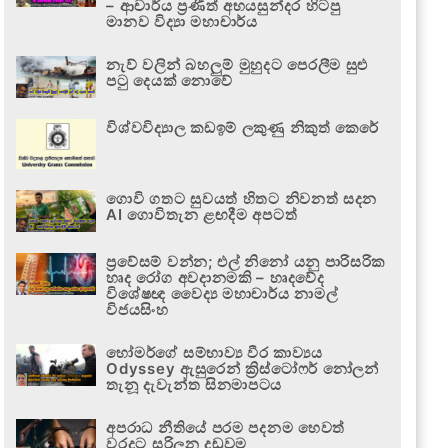
– ආචාර්ය ප්‍රණීත් අභයසුන්දර හිටපු
මානව විද්‍යා මහාචාර්ය
නැව් වලින් බහලුම් මුහුදට පෙරලීම සුළු
පටු දෙයක් නොවේ
විශ්වවිද්‍යාල කඩඉම් ලකුණු නිකුත් කෙරේ
ගොවි ගතට සුවයත් හිතට නිවනත් සදන
AI ගොවිතැන ළඟදීම අපටත්
ප්‍රවේසම් වන්න; එල් නිනෝ යනු පාරිසරික
හෘද රෝග අවදානමකි – හෘදවේද
විශේෂඥ වෛද්‍ය මහාචාර්ය නාමල්
විජයසිංහ
හෝමර්ගේ සම්භාව්‍ය වීර කාව්‍යය
Odyssey ඇසුරෙන් ක්‍රිස්ටෝෆර් නෝලන්
තැනූ දැවැන්ත සිනමාපටය
අපරාධ නීතියේ පරම පදනම හෙවත්
වරදට සරිලන දඬුවම