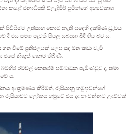
0 වැනිදා සඳ මතට කඩා වැටී විනාශයට පත් වූ බව
ා කළේ ජනාධිපති ව්ලැදිමීර් පුටින්ගේ අභ්‍යවකාශ
 පිවිසීමට උත්සාහ කොට නැති සඳෙහි දක්ෂිණ ධ්‍රැවය
ී එය සමග පැවති සියලු සබඳතා බිඳී ගිය බව ය.
ත වීමේ ප්‍රතිඵලයක් ලෙස සඳ මත කඩා වැටී
ය එසේ නිකුත් කොට තිබිණි.
 බටහිර රටවල් කෙතරම් සම්බාධක පැමිණවූව ද, තමා
ුවේ ය.
නය ආක්‍රමණය කිරීමත්, රුසියානු හමුදාවන්ගේ
ිටින රුසියාවට ලෝකය හමුවේ ජය දද නංවන්නට උදව්වක්