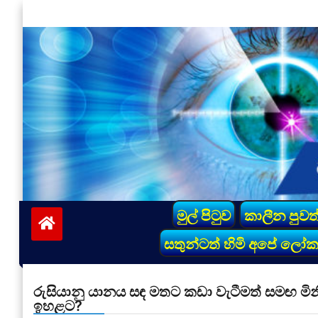
Skip
to
content
vinivida.lk
මුල් පිටුව
කාලීන පුවත
සතුන්ටත් හිමි අපේ ලෝ
රුසියානු යානය සඳ මතට කඩා වැටීමත් සමඟ මි
ඉහළට?