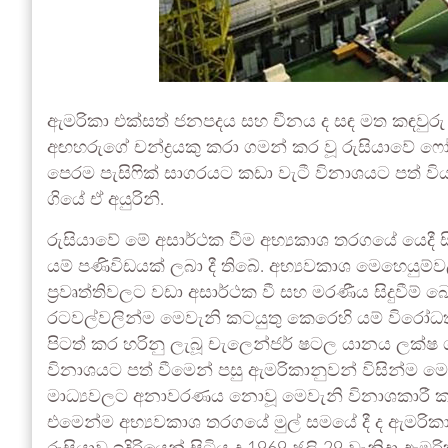
ඇමරිකා එක්සත් ජනපදය සහ චීනය ද සඳ මත කඳවුරු 
අඟහරුගේ චන්ද්‍රයකු කරා ගමන් කර වූ රුසියාවේ ෆෝ
පෙරම පැසිෆික් සාගරයට කඩා වැටී විනාශයට පත් විය.
ගියේ ඒ අයුරිනි.
රුසියාවේ මේ අසාර්ථක වීම අභ්‍යකාශ තරගයේ යෙදී
යම් පණිවිඩයක් ලබා දී තිබේ. අභ්‍යවකාශ මෙහෙයුම්
ප්‍රවෘත්තිවලට වඩා අසාර්ථක වී සහ මරණීය සිදුවීම
රටවල්වලින්ම මෙවැනි කටයුතු කෙරෙහි යම් විරෝධතා
පිටත් කර හරිනු ලැබූ චැලෙන්ජර් ෂටල යානය ලක්ෂ ගණ
විනාශයට පත් වීමෙන් පසු ඇමරිකානුවන් විසින්ම
මාධ්‍යවලට අනාවරණය නොවූ මෙවැනි විනාශකාරී කටය
එමෙන්ම අභ්‍යවකාශ තරගයේ මුල් සමයේ දී ද ඇමරිකා