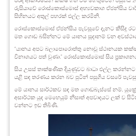
පරිදි ආකාරයෙන් කක්ෂ ගත වීම හේතුවෙන් පසුගිය 2
රුසියාවේ රොස්කොස්මොස් අභ්‍යවකාශ ඒජන්සිය වාර්ත
සිහිනයට අතුල් පහරක් එල්ල කරමිනි.
රොස්කොස්මොස් ඒජන්සිය පැවසූවේ දැනට කිසිදු රටක්
මත ගොඩ බසින්නට මේ යානය සූදානම් වන අවස්ථාවේ ද
“යානය අපට බලාපොරොත්තු නොවූ ස්ථානයක කක්ෂ ග
විනාශයට පත් වුණා.” රොස්කොස්මොස් සිය ප්‍රකාශන
සිය උසස් තාක්ෂණික දියුණුවට බාධා එල්ල කරන්නට
යළි සඳ තරණය කරන බව පුටින් පසුගිය වසරේ පැවස
මේ යානය සාර්ථකව සඳ මත ගොඩබැස්සේ නම්, යුක්‍රේ
අසාර්ථක යුද මෙහෙයුම් නිසාත් අපවාදයට ලක් ව ස
වන්නට ඉඩ තිබිණි.