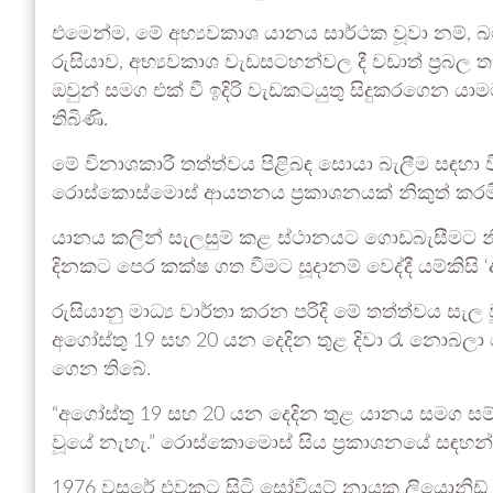
එමෙන්ම, මේ අභ්‍යවකාශ යානය සාර්ථක වූවා නම්, 
රුසියාව, අභ්‍යවකාශ වැඩසටහන්වල දී වඩාත් ප්‍රබ
ඔවුන් සමග එක් වී ඉදිරි වැඩකටයුතු සිදුකරගෙන ය
තිබිණි.
මේ විනාශකාරී තත්ත්වය පිළිබඳ සොයා බැලීම සඳහ
රොස්කොස්මොස් ආයතනය ප්‍රකාශනයක් නිකුත් කරමි
යානය කලින් සැලසුම් කළ ස්ථානයට ගොඩබැසීමට නි
දිනකට පෙර කක්ෂ ගත වීමට සූදානම් වෙද්දී යම්කිසි ‘
රුසියානු මාධ්‍ය වාර්තා කරන පරිදි මේ තත්ත්වය සැල
අගෝස්තු 19 සහ 20 යන දෙදින තුළ දිවා රෑ නොබ
ගෙන තිබේ.
“අගෝස්තු 19 සහ 20 යන දෙදින තුළ යානය සමග ස
වූයේ නැහැ.” රොස්කොමොස් සිය ප්‍රකාශනයේ සඳහන
1976 වසරේ එවකට සිටි සෝවියට් නායක ලියොනිඩ් බ්