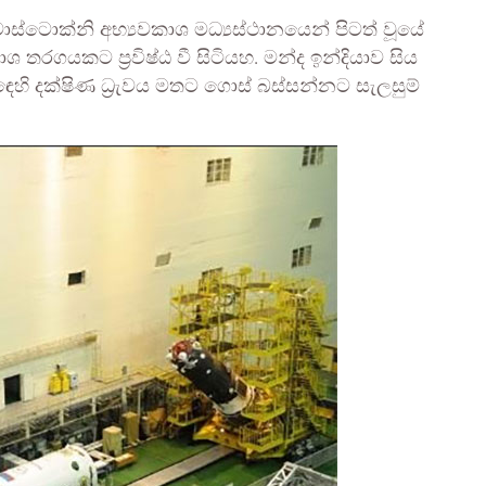
වොස්ටොක්නි අභ්‍යවකාශ මධ්‍යස්ථානයෙන් පිටත් වූයේ
ශ තරගයකට ප්‍රවිෂ්ඨ වී සිටියහ. මන්ද ඉන්දියාව සිය
සඳෙහි දක්ෂිණ ධ්‍රැවය මතට ගොස් බස්සන්නට සැලසුම්