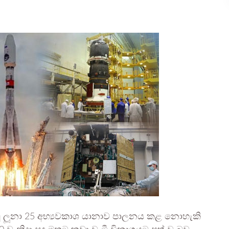
ැබූ ලූනා 25 අභ්‍යවකාශ යානාව පාලනය කළ නොහැකි