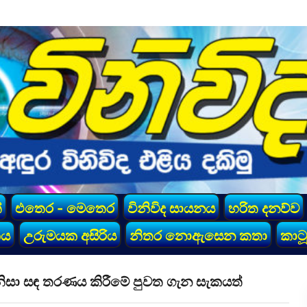
්
එතෙර - මෙතෙර
විනිවිද සායනය
හරිත දනව්ව
කය
උරුමයක අසිරිය
නිතර නොඇසෙන කතා
කාටූ
නිසා සඳ තරණය කිරීමේ පුවත ගැන සැකයත්