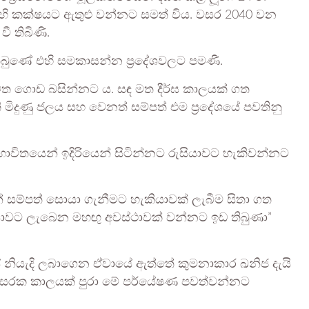
ඳෙහි කක්ෂයට ඇතුළු වන්නට සමත් විය. වසර 2040 වන
ී තිබිණි.
බුණේ එහි සමකාසන්න ප්‍රදේශවලට පමණි.
ය මත ගොඩ බසින්නට ය. සඳ මත දීර්ඝ කාලයක් ගත
ිදුණු ජලය සහ වෙනත් සම්පත් එම ප්‍රදේශයේ පවතිනු
භාවිතයෙන් ඉදිරියෙන් සිටින්නට රුසියාවට හැකිවන්නට
් සම්පත් සොයා ගැනීමට හැකියාවක් ලැබීම සිතා ගත
ාවට ලැබෙන මහඟු අවස්ථාවක් වන්නට ඉඩ තිබුණා”
ස් නියැදි ලබාගෙන ඒවායේ ඇත්තේ කුමනාකාර ඛනිජ දැයි
. වසරක කාලයක් පුරා මේ පර්යේෂණ පවත්වන්නට