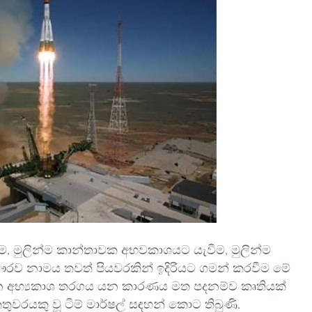
යැවීම, මුලින්ම කාන්තාවක අභවකාශයට යැවීම, මුලින්ම
ගෞරව නාමය තවත් පියවරකින් ඉදිරියට ගමන් කරවීම මේ
ීන අභ්‍යකාශ තරගය යන කාරණය මත පදනම්ව කෘතියක්
වරයකු වූ ටිම් මාර්ෂල් සඳහන් කොට තිබුණි.