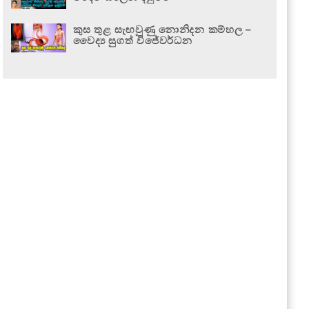
කුස තුළ සැඟවුණු නොනිදන කම්හල –
වෛද්‍ය සුගත් විජේවර්ධන