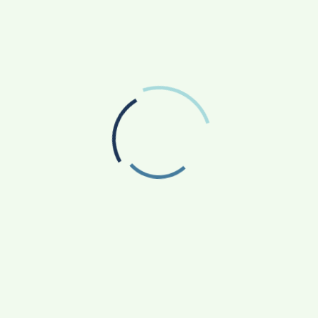
ෝගය හට ගැනීමට බලපාන එක් සාධකයක් පමණි. ඒ අනුව
 ඔස්ටියෝ ආතරයිටිස් හට ගැනීමේ පහසු හැකියාවක්
ිටිස් හටගත හැකිය. රෝගීන් එම ලක්ෂණ සමග
බඳව වෛද්‍යවරයා විමසීමක් කරනු ලබයි. සමහර රෝගීන්
මතරව උණ, සන්ධිවල උදය කාලයේ තද ගතියක්
වීම( දිවා කාලය වන විට ටිකෙන් ටික මෙය මග හැරී
ික රුධිර පරීක්ෂණ කර එයින් ලැබෙන ප්‍රතිඵලවලට
ුවේ. රෝගය පිළිබඳ නිවැරැදි නිශ්චයකට එළඹෙන්නට
යේ ආතරයිටිස්දැයි වෛද්‍යවරයා විසින් හඳුනා
ාර පිළිබඳව රෝගියා දැනුවත් කළ යුතුය.