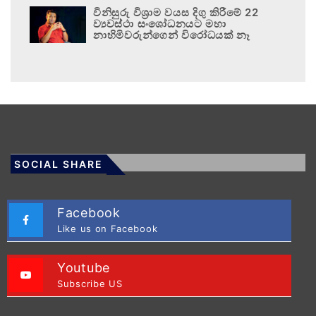
විනිසුරු විශ්‍රාම වයස දිගු කිරීමේ 22
ව්‍යවස්ථා සංශෝධනයට මහා
නාහිමිවරුන්ගෙන් විරෝධයක් නෑ
SOCIAL SHARE
Facebook
Like us on Facebook
Youtube
Subscribe US