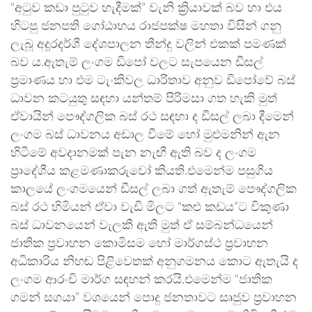
“අටුව කඩා පුටුව හැදීමක්” වැනි ක්‍රියාවක් බව හා එය
හිටපු ජනපති ගෝඨාභය රාජපක්ෂ මහතා විසින් ගනු
ලැබූ අදූරදර්ශී දේශපාලන තීන්දු වලින් එකක් පමණක්
බව ය.ඇතැම් ලංගම ඩිපෝ වලට සැපයෙන ඩීසල්
ප්‍රමාණය හා එම ටැංකිවල ධාරිතාව අනුව ඩිපෝවේ බස්
ධාවන කටයුතු සඳහා යන්තම් පිරිමසා ගත හැකි මුත්
ඒවායින් පෞද්ගලික බස් රථ සඳහා ද ඩීසල් ලබා දීමෙන්
ලංගම බස් ධාවනය අඩාල වීමේ හෝ මුළුමනින් ඇන
හිටීමේ අවදානමක් පැන නැඟී ඇති බව ද ලංගම
ප්‍රාදේශීය කළමණාකරුවෝ කියති.එමෙන්ම පසුගිය
කාලයේ ලංගමයෙන් ඩීසල් ලබා ගත් ඇතැම් පෞද්ගලික
බස් රථ හිමියන් ඒවා වැඩි මිලට “කළු කඩය”ට විකුණා
බස් ධාවනයෙන් වැලකී ඇති මුත් ඒ සම්බන්ධයෙන්
ජාතික ප්‍රවාහන කොමිසම හෝ මාර්ගස්ථ ප්‍රවාහන
අධිකාරිය නිහඬ පිළිවෙතක් අනුගමනය කොට ඇතැ‍යි ද
ලංගම ආරංචි මාර්ග සඳහන් කරයි.එමෙන්ම “ජාතික
ගමන් සගයා” වශයෙන් පොදු ජනතාවට සෘජුව ප්‍රවාහන