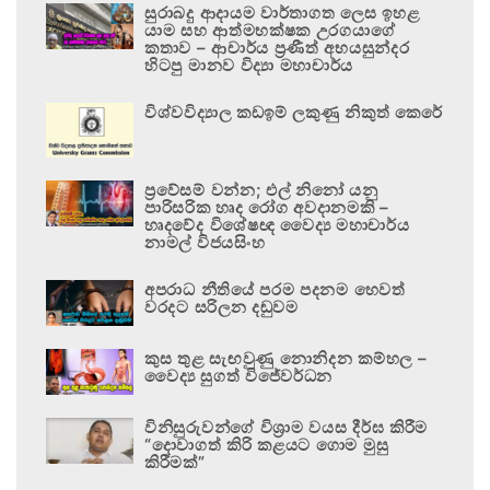
සුරාබදු ආදායම වාර්තාගත ලෙස ඉහළ
යාම සහ ආත්මභක්ෂක උරගයාගේ
කතාව – ආචාර්ය ප්‍රණීත් අභයසුන්දර
හිටපු මානව විද්‍යා මහාචාර්ය
විශ්වවිද්‍යාල කඩඉම් ලකුණු නිකුත් කෙරේ
ප්‍රවේසම් වන්න; එල් නිනෝ යනු
පාරිසරික හෘද රෝග අවදානමකි –
හෘදවේද විශේෂඥ වෛද්‍ය මහාචාර්ය
නාමල් විජයසිංහ
අපරාධ නීතියේ පරම පදනම හෙවත්
වරදට සරිලන දඬුවම
කුස තුළ සැඟවුණු නොනිදන කම්හල –
වෛද්‍ය සුගත් විජේවර්ධන
විනිසුරුවන්ගේ විශ්‍රාම වයස දීර්ඝ කිරීම
“දොවාගත් කිරි කළයට ගොම මුසු
කිරීමක්”