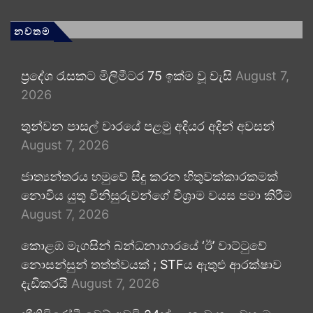
නවතම
ප්‍රදේශ රැසකට මිලිමීටර 75 ඉක්ම වූ වැසි
August 7,
2026
තුන්වන පාසල් වාරයේ පළමු අදියර අදින් අවසන්
August 7, 2026
ජාත්‍යන්තරය හමුවේ සිදු කරන හිතුවක්කාරකමක්
නොවිය යුතු විනිසුරුවන්ගේ විශ්‍රාම වයස පමා කිරීම
August 7, 2026
කොළඹ මැගසින් බන්ධනාගාරයේ ‘ඊ’ වාට්ටුවේ
නොසන්සුන් තත්ත්වයක් ; STFය ඇතුළු ආරක්ෂාව
දැඩිකරයි
August 7, 2026