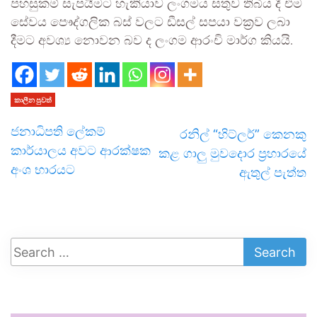
පහසුකම් සැපයීමට හැකියාව ලංගමය සතුව තිබිය දී එම
සේවය පෞද්ගලික බස් වලට ඩීසල් සපයා වක්‍රව ලබා
දීමට අවශ්‍ය නොවන බව ද ලංගම ආරංචි මාර්ග කියයි.
කාලීන පුවත්
ජනාධිපති ලේකම්
රනිල් “හිට්ලර්” කෙනකු
කාර්යාලය අවට ආරක්ෂක
කළ ගාලු මුවදොර ප්‍රහාරයේ
අංශ භාරයට
ඇතුල් පැත්ත