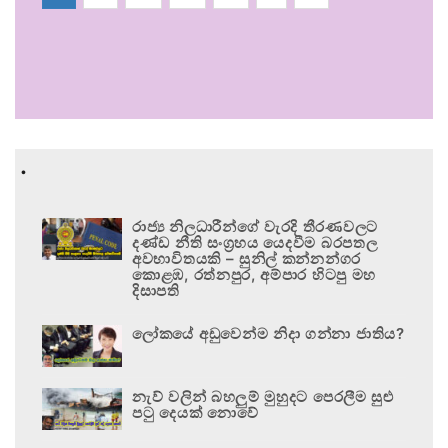
.
රාජ්‍ය නිලධාරීන්ගේ වැරදි තීරණවලට
දණ්ඩ නීති සංග්‍රහය යෙදවීම බරපතල
අවභාවිතයකි – සුනිල් කන්නන්ගර
කොළඹ, රත්නපුර, අම්පාර හිටපු මහ
දිසාපති
ලෝකයේ අඩුවෙන්ම නිදා ගන්නා ජාතිය?
නැව් වලින් බහලුම් මුහුදට පෙරලීම සුළු
පටු දෙයක් නොවේ