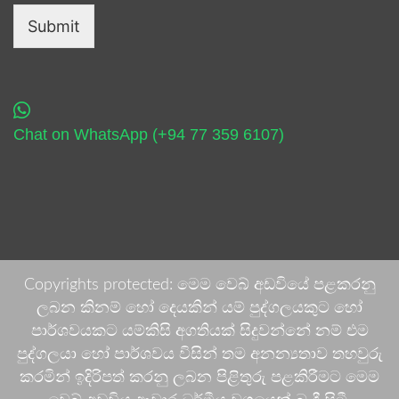
Submit
Chat on WhatsApp (+94 77 359 6107)
Copyrights protected: මෙම වෙබ් අඩවියේ පළකරනු
ලබන කිනම් හෝ දෙයකින් යම් පුද්ගලයකුට හෝ
පාර්ශවයකට යම්කිසි අගතියක් සිදුවන්නේ නම් එම
පුද්ගලයා හෝ පාර්ශවය විසින් තම අනන්‍යතාව තහවුරු
කරමින් ඉදිරිපත් කරනු ලබන පිළිතුරු පළකිරීමට මෙම