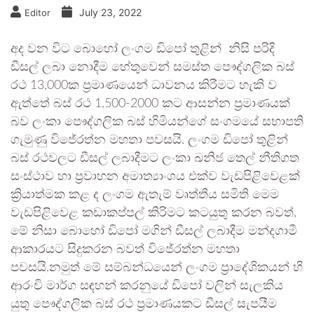
July 23, 2022
Editor
අද වන විට බොහෝ ලංගම ඩිපෝ තුළින් නිසි පරිදි
ඩීසල් ලබා නොදීම හේතුවෙන් සමස්ත පෞද්ගලික බස්
රථ 13,000ක ප්‍රමාණයෙන් ධාවනය කිරීමට හැකි ව
ඇත්තේ බස් රථ 1,500-2000 කට ආසන්න ප්‍රමාණයක්
බව ලංකා පෞද්ගලික බස් හිමියන්ගේ සංගමයේ සභාපති
ගැමුණු විජේරත්න මහතා පවසයි. ලංගම ඩිපෝ තුළින්
බස් රථවලට ඩීසල් ලබාදීමට ලංකා ඛනිජ තෙල් නීතිගත
සංස්ථාව හා ප්‍රවාහන අමාත්‍යාංශය එක්ව වැඩපිළිවෙළක්
ක්‍රියාත්මක කළ ද ලංගම ඇතැම් වෘත්තීය සමිති මෙම
වැඩපිළිවෙළ කඩාකප්පල් කිරිමට කටයුතු කරන බවත්,
මේ නිසා බොහෝ ඩිපෝ මගින් ඩීසල් ලබාදීම මන්දගාමී
ආකාරයට සිදුකරන බවත් විජේරත්න මහතා
පවසයි.නමුත් මේ සම්බන්ධයෙන් ලංගම ප්‍රාදේශිකයන් හි
ආරංචි මාර්ග සඳහන් කරනුයේ ඩිපෝ වලින් සැලකිය
යුතු පෞද්ගලික බස් රථ ප්‍රමාණයකට ඩීසල් සැපයීම