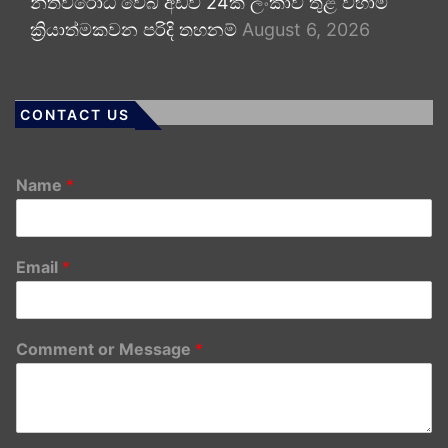
නීතිවිරෝධී වෙබ් අඩවි 24ක් ලංකාව තුළ වහාම
ක්‍රියාත්මකවන පරිදි තහනම්
August 6, 2026
CONTACT US
Name
*
Email
*
Comment or Message
*