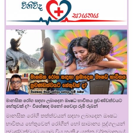
මානසික රෝග සඳහා ලබාදෙන ඖෂධ භාවිතය ප්‍රචණ්ඩත්වයට
හේතුවක් ද?- විශේෂඥ මනෝ වෛද්‍ය රූමි රූබන්
මානසික රෝගී තත්ත්වයන් සඳහා ලබාදෙන ඖෂධ
භාවිතය හේතුවෙන් රෝගීන් හෝ සාමාන්‍ය පුද්ගලයන්
ප්‍රචණ්ඩත්වයට යොමු විය හැකි ද යන්න වර්තමානයේ