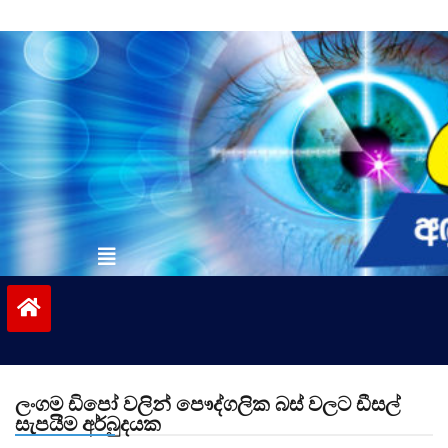
Skip
to
content
vinivida.lk
ලංගම ඩිපෝ වලින් පෞද්ගලික බස් වලට ඩීසල්
සැපයීම අර්බුදයක