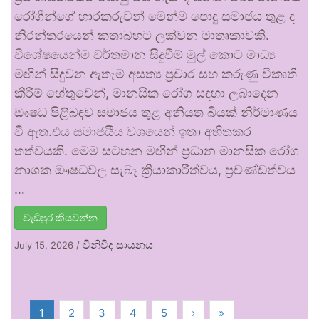
රෝගීන්ගේ භාරකරුවන් මෙන්ම පොදු සමාජය තුළ ද
නිරන්තරයෙන් කතාබහට ලක්වන මාතෘකාවකි.
විශේෂයෙන්ම වර්තමාන සිදුවීම් මුල් කොට මාධ්‍ය
මඟින් සිදුවන ඇතැම් අසත්‍ය ප්‍රචාර සහ කරුණු විකෘති
කිරීම් හේතුවෙන්, මානසික රෝග සඳහා ලබාදෙන
ඖෂධ පිළිබඳව සමාජය තුළ අනියත බියක් නිර්මාණය
වී ඇත.එය සමාජයීය වශයෙන් ඉතා අහිතකර
තත්වයකි. මෙම සටහන මඟින් ප්‍රධාන මානසික රෝග
නාශක ඖෂධවල සැබෑ ක්‍රියාකාරීත්වය, ප්‍රචණ්ඩත්වය
…
වැඩිපුර කියවන්න
විනිවිද සායනය
July 15, 2026
/
1
2
3
4
5
›
»