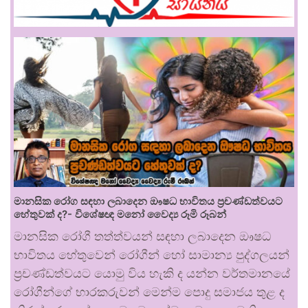
මානසික රෝග සඳහා ලබාදෙන ඖෂධ භාවිතය ප්‍රචණ්ඩත්වයට
හේතුවක් ද?- විශේෂඥ මනෝ වෛද්‍ය රූමි රූබන්
මානසික රෝගී තත්ත්වයන් සඳහා ලබාදෙන ඖෂධ
භාවිතය හේතුවෙන් රෝගීන් හෝ සාමාන්‍ය පුද්ගලයන්
ප්‍රචණ්ඩත්වයට යොමු විය හැකි ද යන්න වර්තමානයේ
රෝගීන්ගේ භාරකරුවන් මෙන්ම පොදු සමාජය තුළ ද