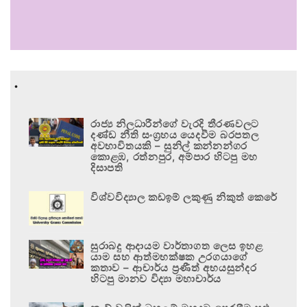
.
රාජ්‍ය නිලධාරීන්ගේ වැරදි තීරණවලට
දණ්ඩ නීති සංග්‍රහය යෙදවීම බරපතල
අවභාවිතයකි – සුනිල් කන්නන්ගර
කොළඹ, රත්නපුර, අම්පාර හිටපු මහ
දිසාපති
විශ්වවිද්‍යාල කඩඉම් ලකුණු නිකුත් කෙරේ
සුරාබදු ආදායම වාර්තාගත ලෙස ඉහළ
යාම සහ ආත්මභක්ෂක උරගයාගේ
කතාව – ආචාර්ය ප්‍රණීත් අභයසුන්දර
හිටපු මානව විද්‍යා මහාචාර්ය