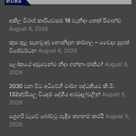
නවතම
අකිල විරාජ් කාරියවසම් 18 වැනිදා තෙක් රිමාන්ඩ්
August 6, 2026
කුස තුළ සැඟවුණු නොනිදන කම්හල – වෛද්‍ය සුගත්
විජේවර්ධන
August 6, 2026
ලෝකයේ අඩුවෙන්ම නිදා ගන්නා ජාතිය?
August 6,
2026
2030 වන විට අධිවේගී මාර්ග පද්ධතියට කි.මී.
132ක්;සියලු වියදම් දේශීය අරමුදල්වලින්
August 5,
2026
ග්‍රෙගරි වැවේ බෝට්ටු පැදීම තහනම් කරයි
August 5,
2026