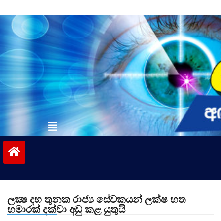
Skip
to
content
vinivida.lk
ලක්‍ෂ දහ තුනක රාජ්‍ය සේවකයන් ලක්ෂ හත
හමාරක් දක්වා අඩු කළ යුතුයි