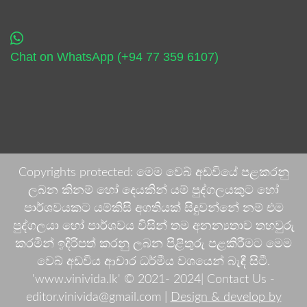
Chat on WhatsApp (+94 77 359 6107)
Copyrights protected: මෙම වෙබ් අඩවියේ පළකරනු
ලබන කිනම් හෝ දෙයකින් යම් පුද්ගලයකුට හෝ
පාර්ශවයකට යම්කිසි අගතියක් සිදුවන්නේ නම් එම
පුද්ගලයා හෝ පාර්ශවය විසින් තම අනන්‍යතාව තහවුරු
කරමින් ඉදිරිපත් කරනු ලබන පිළිතුරු පළකිරීමට මෙම
වෙබ් අඩවිය ආචාර ධර්මීය වශයෙන් බැඳී සිටී.
'www.vinivida.lk' © 2021- 2024| Contact Us -
editor.vinivida@gmail.com |
Design & develop by