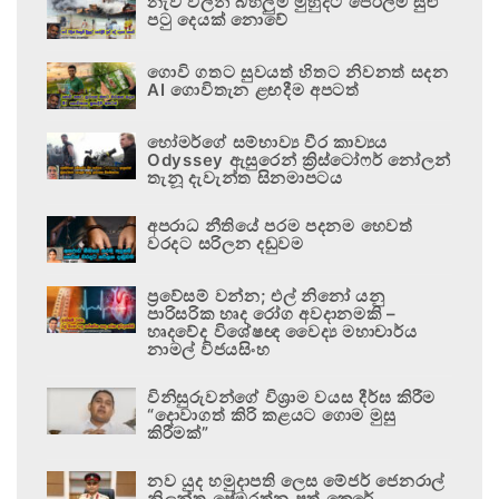
නැව් වලින් බහලුම් මුහුදට පෙරලීම සුළු
පටු දෙයක් නොවේ
ගොවි ගතට සුවයත් හිතට නිවනත් සදන
AI ගොවිතැන ළඟදීම අපටත්
හෝමර්ගේ සම්භාව්‍ය වීර කාව්‍යය
Odyssey ඇසුරෙන් ක්‍රිස්ටෝෆර් නෝලන්
තැනූ දැවැන්ත සිනමාපටය
අපරාධ නීතියේ පරම පදනම හෙවත්
වරදට සරිලන දඬුවම
ප්‍රවේසම් වන්න; එල් නිනෝ යනු
පාරිසරික හෘද රෝග අවදානමකි –
හෘදවේද විශේෂඥ වෛද්‍ය මහාචාර්ය
නාමල් විජයසිංහ
විනිසුරුවන්ගේ විශ්‍රාම වයස දීර්ඝ කිරීම
“දොවාගත් කිරි කළයට ගොම මුසු
කිරීමක්”
නව යුද හමුදාපති ලෙස මේජර් ජෙනරාල්
නිලන්ත ප්‍රේමරත්න පත් කෙරේ