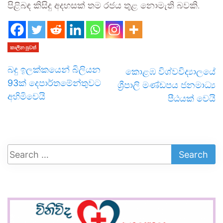
පිළිබඳ කිසිදු අදහසක් තම රජය තුළ නොමැති බවකි.
කාලීන පුවත්
බදු ඉලක්කයෙන් බිලියන
කොළඹ විශ්වවිද්‍යාලයේ
93ක් දෙපාර්තමේන්තුවට
ශ්‍රීපාලි මණ්ඩපය ජනමාධ්‍ය
අහිමිවෙයි
පීඨයක් වෙයි