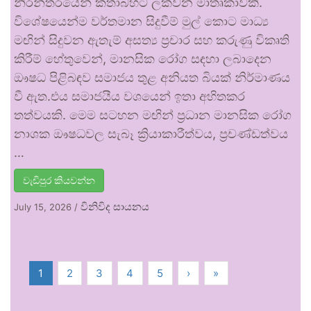
නිරන්තරයෙන් කතාබහට ලක්වන මාතෘකාවකි.
විශේෂයෙන්ම වර්තමාන සිදුවීම් මුල් කොට මාධ්‍ය
මඟින් සිදුවන ඇතැම් අසත්‍ය ප්‍රචාර සහ කරුණු විකෘති
කිරීම් හේතුවෙන්, මානසික රෝග සඳහා ලබාදෙන
ඖෂධ පිළිබඳව සමාජය තුළ අනියත බියක් නිර්මාණය
වී ඇත.එය සමාජයීය වශයෙන් ඉතා අහිතකර
තත්වයකි. මෙම සටහන මඟින් ප්‍රධාන මානසික රෝග
නාශක ඖෂධවල සැබෑ ක්‍රියාකාරීත්වය, ප්‍රචණ්ඩත්වය
…
වැඩිපුර කියවන්න
විනිවිද සායනය
July 15, 2026
/
1
2
3
4
5
›
»