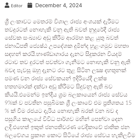
December 4, 2024
Editor
ශ්‍රී ලංකාවට මෙතරම් විශාල රාජ්‍ය අංශයක් දැරීමට
තවදුරටත් නොහැකි වනු ඇති බවත් නුදුරේදී රාජ්‍ය
සේවක සංඛ්‍යාව අඩු කිරීම ආරම්භ කළ යුතු බවත්
ජනාධිපති ජ්‍යෙෂ්ඨ උපදේශක දුමින්ද හුළංගමුව මහතා
සඳහන් කරයි.භාණ්ඩාගාරය දැනට සිදුකරන වියදම්
රටාව තව දුරටත් පවත්වා ගැනීමට නොහැකි වනු ඇති
බවද පැවසූ ඔහු දැනට රට තුළ සිටින ලක්‍ෂ දහතුනක්
පමණ වන රාජ්‍ය සේවකයන් ඉදිරියේදී ලක්ෂ
හතහමාරක් දක්වා අඩු කිරීමට සිදුවනු ඇති බව
කියයි.එමෙන්ම ඉන්දීය ශ්‍රම බලකායෙන් රාජ්‍ය සේවය
9%ක් ව පවතින පසුබිමක ශ්‍රී ලංකාවේ එම ප්‍රතිශතය 15
% ක් වීම රජයට දැරිය නොහැකි බරක් වන බව ද
පසුගිය කාලයේ විවිධ පාර්ශව මඟින් පෙන්වා දෙන
ලදී.එහෙත් ඉකුත් ජනපතිවරණ වෙදිකාවේ ජාතික ජන
බලවේගය ප්‍රකාශ කොට සිටියේ රාජ්‍ය සේවය හැකිලවීම