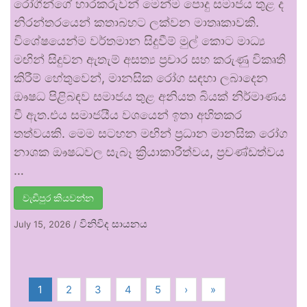
රෝගීන්ගේ භාරකරුවන් මෙන්ම පොදු සමාජය තුළ ද
නිරන්තරයෙන් කතාබහට ලක්වන මාතෘකාවකි.
විශේෂයෙන්ම වර්තමාන සිදුවීම් මුල් කොට මාධ්‍ය
මඟින් සිදුවන ඇතැම් අසත්‍ය ප්‍රචාර සහ කරුණු විකෘති
කිරීම් හේතුවෙන්, මානසික රෝග සඳහා ලබාදෙන
ඖෂධ පිළිබඳව සමාජය තුළ අනියත බියක් නිර්මාණය
වී ඇත.එය සමාජයීය වශයෙන් ඉතා අහිතකර
තත්වයකි. මෙම සටහන මඟින් ප්‍රධාන මානසික රෝග
නාශක ඖෂධවල සැබෑ ක්‍රියාකාරීත්වය, ප්‍රචණ්ඩත්වය
…
වැඩිපුර කියවන්න
විනිවිද සායනය
July 15, 2026
/
1
2
3
4
5
›
»