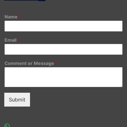
Name
*
Email
*
Comment or Message
*
Submit