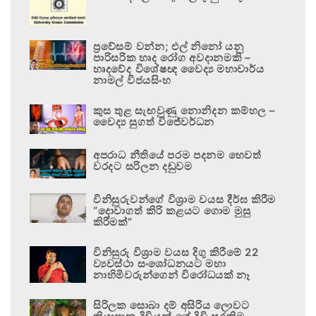
ප්‍රවේසම් වන්න; එල් නිනෝ යනු
පාරිසරික හෘද රෝග අවදානමකි –
හෘදවේද විශේෂඥ වෛද්‍ය මහාචාර්ය
නාමල් විජයසිංහ
කුස තුළ සැඟවුණු නොනිදන කම්හල –
වෛද්‍ය සුගත් විජේවර්ධන
අපරාධ නීතියේ පරම පදනම හෙවත්
වරදට සරිලන දඬුවම
විනිසුරුවන්ගේ විශ්‍රාම වයස දීර්ඝ කිරීම
“දොවාගත් කිරි කළයට ගොම මුසු
කිරීමක්”
විනිසුරු විශ්‍රාම වයස දිගු කිරීමේ 22
ව්‍යවස්ථා සංශෝධනයට මහා
නාහිමිවරුන්ගෙන් විරෝධයක් නෑ
සිරිලක සොබා දම් අසිරිය ලොවට