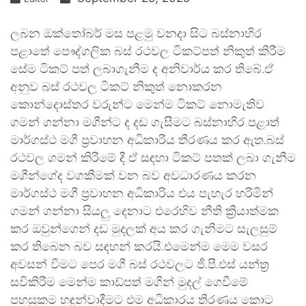
ලබන ඔක්තෝබර් මස පළමු වනදා සිට බස්නාහිර
පළාතේ පෞද්ගලික බස් රථවල ටිකට්පත් නිකුත් කිරීම
සේම ටිකට් පත් ලබාගැනීම ද අනිවාර්ය කර තිබේ.ඒ
අනුව බස් රථවල ටිකට් නිකුත් නොකරන
කොන්දොස්තර වරුන්ට මෙන්ම ටිකට් නොමැතිව
ගමන් ගන්නා මගීන්ට ද දඩ ගැසීමට බස්නාහිර පළාත්
මාර්ගස්ථ මගී ප්‍රවාහන අධිකාරීය තීරණය කර ඇත.බස්
රථවල ගමන් කිරීමේ දී ඒ සඳහා ටිකට් පතක් ලබා ගැනීම
මගීන්ගේද වගකීමක් වන බව අවධාරණය කරන
මාර්ගස්ථ මගී ප්‍රවාහන අධිකාරිය එය පැහැර හරිමින්
ගමන් ගන්නා සියලු දෙනාට එරෙහිව නීති ක්‍රියාත්මක
කර ඔවුන්ගෙන් දඩ මුදලක් අය කර ගැනීමට සැලසුම්
කර තිබෙන බව සඳහන් කරයි.එමෙන්ම මෙම වසර
අවසන් වීමට පෙර මගී බස් රථවලට ජී.පී.එස් යන්ත්‍ර
සවිකිරීම මෙන්ම කාඩ්පත් මගින් මුදල් ගෙවීමේ
පහසුකම හඳුන්වාදීමට එම අධිකාරය තීරණය කොට