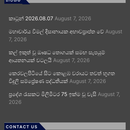
කාටූන් 2026.08.07
August 7, 2026
මහාචාර්ය විමල් දිසානායක අභාවප්‍රාප්ත වේ
August
7, 2026
කල් ඉකුත් වූ ඖෂධ තොගයක් සමඟ සැපයුම්
ආයතනයක් වටලයි
August 7, 2026
කෙරවලපිටියේ සිට කොළඹ වරායට තවත් භූගත
විදුලි සම්ප්‍රේෂණ පද්ධතියක්
August 7, 2026
ප්‍රදේශ රැසකට මිලිමීටර 75 ඉක්ම වූ වැසි
August 7,
2026
CONTACT US