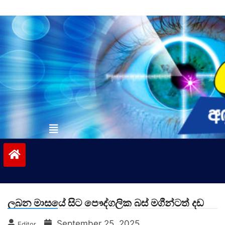
Skip
to
content
vinivida.lk
ලබන මාසයේ සිට පෞද්ගලික බස් මගීන්ටත් දඩ
September 25, 2025
Editor