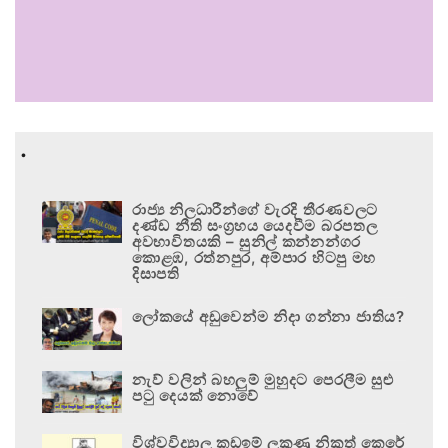
.
රාජ්‍ය නිලධාරීන්ගේ වැරදි තීරණවලට
දණ්ඩ නීති සංග්‍රහය යෙදවීම බරපතල
අවභාවිතයකි – සුනිල් කන්නන්ගර
කොළඹ, රත්නපුර, අම්පාර හිටපු මහ
දිසාපති
ලෝකයේ අඩුවෙන්ම නිදා ගන්නා ජාතිය?
නැව් වලින් බහලුම් මුහුදට පෙරලීම සුළු
පටු දෙයක් නොවේ
විශ්වවිද්‍යාල කඩඉම් ලකුණු නිකුත් කෙරේ