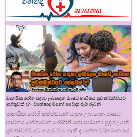
මානසික රෝග සඳහා ලබාදෙන ඖෂධ භාවිතය ප්‍රචණ්ඩත්වයට
හේතුවක් ද?- විශේෂඥ මනෝ වෛද්‍ය රූමි රූබන්
මානසික රෝගී තත්ත්වයන් සඳහා ලබාදෙන ඖෂධ
භාවිතය හේතුවෙන් රෝගීන් හෝ සාමාන්‍ය පුද්ගලයන්
ප්‍රචණ්ඩත්වයට යොමු විය හැකි ද යන්න වර්තමානයේ