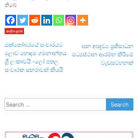
තිබේ
කාලීන පුවත්
ඔක්තෝබරයේ සංචාරයට
ඝන අපද්‍රව්‍ය ප්‍රතිසාධන
ලොව හොඳම ගමනාන්තය
මධ්‍යස්ථාන ආරම්භ කිරීමේ
ශ්‍රී ලංකාවයි -ලෝ පතල
වැඩසටහනක්
සංචාරක සඟරාවක් කියයි