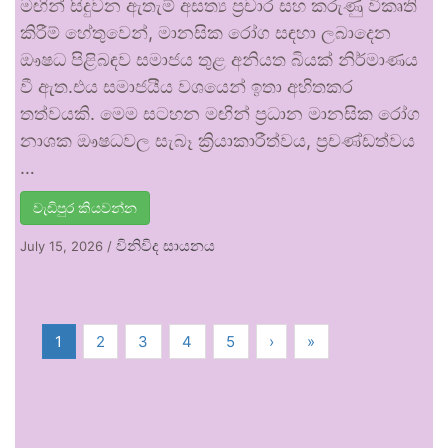
මඟින් සිදුවන ඇතැම් අසත්‍ය ප්‍රචාර සහ කරුණු විකෘති
කිරීම් හේතුවෙන්, මානසික රෝග සඳහා ලබාදෙන
ඖෂධ පිළිබඳව සමාජය තුළ අනියත බියක් නිර්මාණය
වී ඇත.එය සමාජයීය වශයෙන් ඉතා අහිතකර
තත්වයකි. මෙම සටහන මඟින් ප්‍රධාන මානසික රෝග
නාශක ඖෂධවල සැබෑ ක්‍රියාකාරීත්වය, ප්‍රචණ්ඩත්වය
…
වැඩිපුර කියවන්න
විනිවිද සායනය
July 15, 2026
/
1
2
3
4
5
›
»