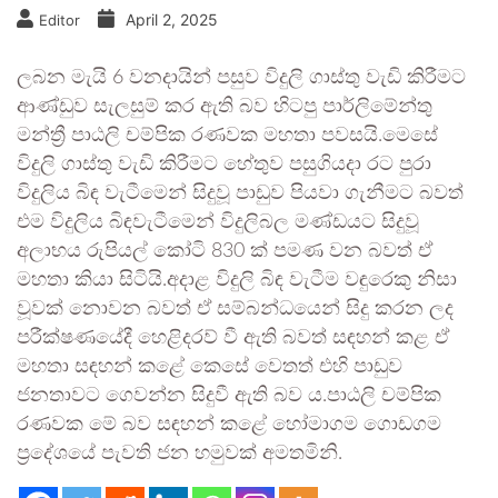
April 2, 2025
Editor
ලබන මැයි 6 වනදායින් පසුව විදුලි ගාස්තු වැඩි කිරීමට
ආණ්ඩුව සැලසුම් කර ඇති බව හිටපු පාර්ලිමේන්තු
මන්ත්‍රී පාඨලි චම්පික රණවක මහතා පවසයි.මෙසේ
විදුලි ගාස්තු වැඩි කිරීමට හේතුව පසුගියදා රට පුරා
විදුලිය බිඳ වැටීමෙන් සිදුවූ පාඩුව පියවා ගැනීමට බවත්
එම විදුලිය බිඳවැටීමෙන් විදුලිබල මණ්ඩයට සිදුවූ
අලාභය රුපියල් කෝටි 830 ක් පමණ වන බවත් ඒ
මහතා කියා සිටියි.අදාළ විදුලි බිඳ වැටීම වඳුරෙකු නිසා
වූවක් නොවන බවත් ඒ සම්බන්ධයෙන් සිදු කරන ලද
පරීක්ෂණයේදී හෙළිදරව් වී ඇති බවත් සඳහන් කළ ඒ
මහතා සඳහන් කළේ කෙසේ වෙතත් එහි පාඩුව
ජනතාවට ගෙවන්න සිදුවී ඇති බව ය.පාඨලි චම්පික
රණවක මේ බව සඳහන් කළේ හෝමාගම ගොඩගම
ප්‍රදේශයේ පැවති ජන හමුවක් අමතමිනි.