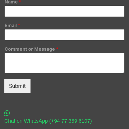
Name
*
Email
*
Comment or Message
*
Submit
Chat on WhatsApp (+94 77 359 6107)