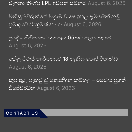
ජැෆ්නා කිංග්ස් LPL අවසන් සටනට
August 6, 2026
විනිසුරුවරුන්ගේ විශ්‍රාම වයස ඉහළ දැමීමෙන් නඩු
ප්‍රමාදයට විසඳුමක් නැහැ
August 6, 2026
ප්‍රදේශ කිහිපයකට අද පැය 05කට ජලය කැපේ
August 6, 2026
අකිල විරාජ් කාරියවසම් 18 වැනිදා තෙක් රිමාන්ඩ්
August 6, 2026
කුස තුළ සැඟවුණු නොනිදන කම්හල – වෛද්‍ය සුගත්
විජේවර්ධන
August 6, 2026
CONTACT US