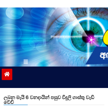
Skip
to
content
vinivida.lk
ලබන මැයි 6 වනදායින් පසුව විදුලි ගාස්තු වැඩි
වේවි