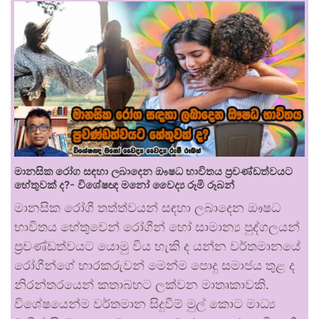
මානසික රෝග සඳහා ලබාදෙන ඖෂධ භාවිතය ප්‍රචණ්ඩත්වයට
හේතුවක් ද?- විශේෂඥ මනෝ වෛද්‍ය රූමි රූබන්
මානසික රෝගී තත්ත්වයන් සඳහා ලබාදෙන ඖෂධ
භාවිතය හේතුවෙන් රෝගීන් හෝ සාමාන්‍ය පුද්ගලයන්
ප්‍රචණ්ඩත්වයට යොමු විය හැකි ද යන්න වර්තමානයේ
රෝගීන්ගේ භාරකරුවන් මෙන්ම පොදු සමාජය තුළ ද
නිරන්තරයෙන් කතාබහට ලක්වන මාතෘකාවකි.
විශේෂයෙන්ම වර්තමාන සිදුවීම් මුල් කොට මාධ්‍ය