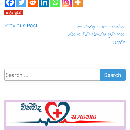
කාලීන පුවත්
Previous Post
අවුරුද්දට ගමට යන්න
ජනතාවට විශේෂ ප්‍රවාහන
සේවා