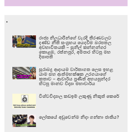
.
රාජ්‍ය නිලධාරීන්ගේ වැරදි තීරණවලට
දණ්ඩ නීති සංග්‍රහය යෙදවීම බරපතල
අවභාවිතයකි – සුනිල් කන්නන්ගර
කොළඹ, රත්නපුර, අම්පාර හිටපු මහ
දිසාපති
සුරාබදු ආදායම වාර්තාගත ලෙස ඉහළ
යාම සහ ආත්මභක්ෂක උරගයාගේ
කතාව – ආචාර්ය ප්‍රණීත් අභයසුන්දර
හිටපු මානව විද්‍යා මහාචාර්ය
විශ්වවිද්‍යාල කඩඉම් ලකුණු නිකුත් කෙරේ
ලෝකයේ අඩුවෙන්ම නිදා ගන්නා ජාතිය?