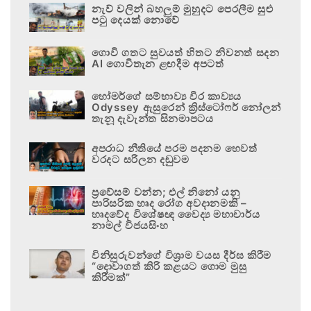
නැව් වලින් බහලුම් මුහුදට පෙරලීම සුළු
පටු දෙයක් නොවේ
ගොවි ගතට සුවයත් හිතට නිවනත් සදන
AI ගොවිතැන ළඟදීම අපටත්
හෝමර්ගේ සම්භාව්‍ය වීර කාව්‍යය
Odyssey ඇසුරෙන් ක්‍රිස්ටෝෆර් නෝලන්
තැනූ දැවැන්ත සිනමාපටය
අපරාධ නීතියේ පරම පදනම හෙවත්
වරදට සරිලන දඬුවම
ප්‍රවේසම් වන්න; එල් නිනෝ යනු
පාරිසරික හෘද රෝග අවදානමකි –
හෘදවේද විශේෂඥ වෛද්‍ය මහාචාර්ය
නාමල් විජයසිංහ
විනිසුරුවන්ගේ විශ්‍රාම වයස දීර්ඝ කිරීම
“දොවාගත් කිරි කළයට ගොම මුසු
කිරීමක්”