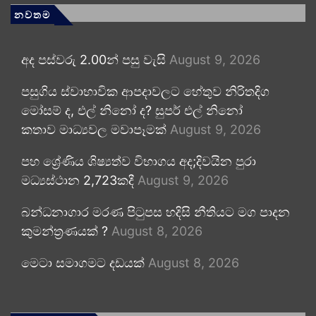
නවතම
අද පස්වරු 2.00න් පසු වැසි
August 9, 2026
පසුගිය ස්වාභාවික ආපදාවලට හේතුව නිරිතදිග
මෝසම් ද, එල් නිනෝ ද? සුපර් එල් නිනෝ
කතාව මාධ්‍යවල මවාපෑමක්
August 9, 2026
පහ ශ්‍රේණිය ශිෂ්‍යත්ව විභාගය අද;දිවයින පුරා
මධ්‍යස්ථාන 2,723කදී
August 9, 2026
බන්ධනාගාර මරණ පිටුපස හදිසි නීතියට මග පාදන
කුමන්ත්‍රණයක් ?
August 8, 2026
මෙටා සමාගමට දඩයක්
August 8, 2026