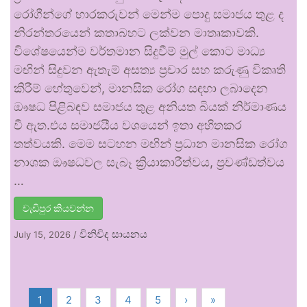
රෝගීන්ගේ භාරකරුවන් මෙන්ම පොදු සමාජය තුළ ද
නිරන්තරයෙන් කතාබහට ලක්වන මාතෘකාවකි.
විශේෂයෙන්ම වර්තමාන සිදුවීම් මුල් කොට මාධ්‍ය
මඟින් සිදුවන ඇතැම් අසත්‍ය ප්‍රචාර සහ කරුණු විකෘති
කිරීම් හේතුවෙන්, මානසික රෝග සඳහා ලබාදෙන
ඖෂධ පිළිබඳව සමාජය තුළ අනියත බියක් නිර්මාණය
වී ඇත.එය සමාජයීය වශයෙන් ඉතා අහිතකර
තත්වයකි. මෙම සටහන මඟින් ප්‍රධාන මානසික රෝග
නාශක ඖෂධවල සැබෑ ක්‍රියාකාරීත්වය, ප්‍රචණ්ඩත්වය
…
වැඩිපුර කියවන්න
විනිවිද සායනය
July 15, 2026
/
1
2
3
4
5
›
»