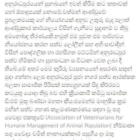
අනුරාධපුරයෙන් සුනඛයන් ඉවත් කිරීම කට කතාවක්
හෝ ඕපාදූපයක් නොවේ.වත්මන් ආණ්ඩුවේ
ප්‍රබලතමයකු ගේ නියෝගයක් අනුව උතුරු මැද පලාත්
ආණ්ඩුකාර කාර්යාලය විසින් ගැනීමට සූදානම් ව තිබූ
අමනෝඥ තීරණයකි.නමුත් එම පුවත එම පාර්ශවය
නියෝජනය කරන සත්ව ලෝලීන් සහ අහිංසාවාදීන්
විසින් පෞද්ගලික හා රහසිගත මට්ටමින් අනුරාධපුර
සත්ව හිමිකම් හා සුභසාධන සංවිධාන වෙත ලබා දී
තිබේ.මේ අතර මෙම කුරිරු ව්‍යසනයෙන් අසරණ සතුන්
මුදා ගන්නා ලෙස අනුරාධපුර පූජා නගර සත්ව ආරක්ෂක
බලකා සාමාජික පිරිසක් සත්‍යග්‍රහයක් සිදු කිර්‍රමට
කටයුතු යොදා තිබූ බව එහි ක්‍රියාකාරී කමිටු සාමාජික
ඩී.එම් මුතු බණ්ඩා මහතා කීය.එමෙන්ම මානුෂීය ක්‍රම
මඟින් සත්ව ගහණ කළමණාකරණය සඳහා වූ පශු
වෛද්‍ය එකතුවේ (Association of Veterinarians for
Humane Management of Animal Population) නිර්මාතෘ
පශු වෛද්‍ය චමිත් නානායක්කාර පසුගිය දා මතු