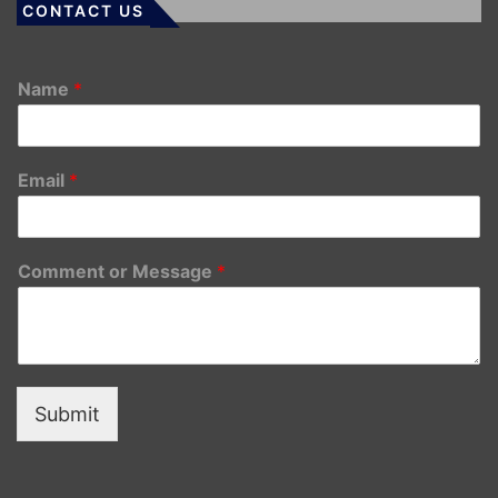
CONTACT US
Name
*
Email
*
Comment or Message
*
Submit