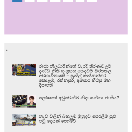
.
රාජ්‍ය නිලධාරීන්ගේ වැරදි තීරණවලට
දණ්ඩ නීති සංග්‍රහය යෙදවීම බරපතල
අවභාවිතයකි – සුනිල් කන්නන්ගර
කොළඹ, රත්නපුර, අම්පාර හිටපු මහ
දිසාපති
ලෝකයේ අඩුවෙන්ම නිදා ගන්නා ජාතිය?
නැව් වලින් බහලුම් මුහුදට පෙරලීම සුළු
පටු දෙයක් නොවේ