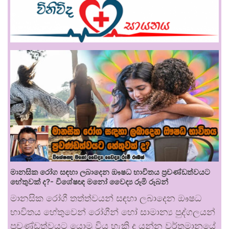
මානසික රෝග සඳහා ලබාදෙන ඖෂධ භාවිතය ප්‍රචණ්ඩත්වයට
හේතුවක් ද?- විශේෂඥ මනෝ වෛද්‍ය රූමි රූබන්
මානසික රෝගී තත්ත්වයන් සඳහා ලබාදෙන ඖෂධ
භාවිතය හේතුවෙන් රෝගීන් හෝ සාමාන්‍ය පුද්ගලයන්
ප්‍රචණ්ඩත්වයට යොමු විය හැකි ද යන්න වර්තමානයේ