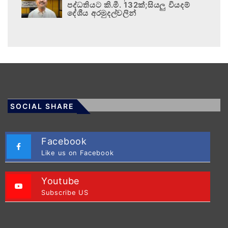
පද්ධතියට කි.මී. 132ක්;සියලු වියදම්
දේශීය අරමුදල්වලින්
SOCIAL SHARE
Facebook
Like us on Facebook
Youtube
Subscribe US