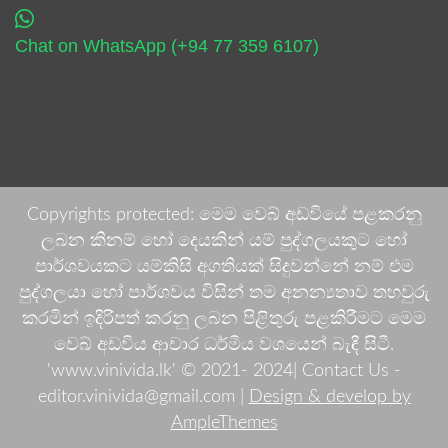
Chat on WhatsApp (+94 77 359 6107)
Copyrights protected: මෙම වෙබ් අඩවියේ පළකරනු
ලබන කිනම් හෝ දෙයකින් යම් පුද්ගලයකුට හෝ
පාර්ශවයකට යම්කිසි අගතියක් සිදුවන්නේ නම් එම
පුද්ගලයා හෝ පාර්ශවය විසින් තම අනන්‍යතාව තහවුරු
කරමින් ඉදිරිපත් කරනු ලබන පිළිතුරු පළකිරීමට මෙම
වෙබ් අඩවිය ආචාර ධර්මීය වශයෙන් බැඳී සිටී.
'www.vinivida.lk' © 2021- 2024| Contact Us -
editor.vinivida@gmail.com |
Design & develop by
AmpleThemes