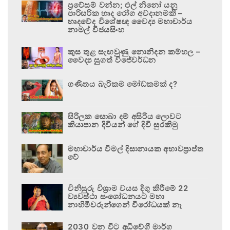
ප්‍රවේසම් වන්න; එල් නිනෝ යනු
පාරිසරික හෘද රෝග අවදානමකි –
හෘදවේද විශේෂඥ වෛද්‍ය මහාචාර්ය
නාමල් විජයසිංහ
කුස තුළ සැඟවුණු නොනිදන කම්හල –
වෛද්‍ය සුගත් විජේවර්ධන
ගණිතය බැරිකම මෝඩකමක් ද?
සිරිලක සොබා දම් අසිරිය ලොවට
කියාපාන දිවියන් ගේ දිවි සුරකිමු
මහාචාර්ය විමල් දිසානායක අභාවප්‍රාප්ත
වේ
විනිසුරු විශ්‍රාම වයස දිගු කිරීමේ 22
ව්‍යවස්ථා සංශෝධනයට මහා
නාහිමිවරුන්ගෙන් විරෝධයක් නෑ
2030 වන විට අධිවේගී මාර්ග