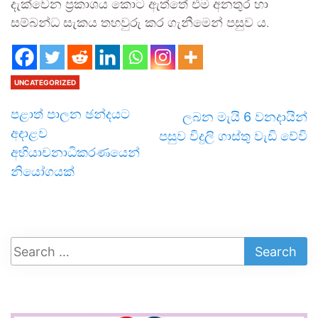
දැක්වෙන ප්‍රකාශය කොට ඇත්තේ එම අනතුර හා
සම්බන්ධ සැකය තහවුරු කර ගැනීමෙන් පසුව ය.
UNCATEGORIZED
පළාත් පාලන ඡන්දයට
ලබන මැයි 6 වනදායින්
අදාළව
පසුව විදුලි ගාස්තු වැඩි වේවි
අභියාචනාධිකරණයෙන්
නියෝගයක්