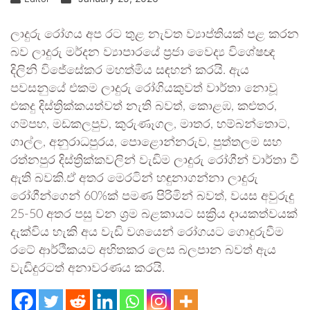
ලාදුරු රෝගය අප රට තුළ නැවත ව්‍යාප්තියක් පළ කරන
බව ලාදුරු මර්දන ව්‍යාපාරයේ ප්‍රජා වෛද්‍ය විශේෂඥ
දිලිනි විජේසේකර මහත්මිය සඳහන් කරයි. ඇය
පවසනුයේ එකම ලාදුරු රෝගියකුවත් වාර්තා නොවූ
එකදු දිස්ත්‍රික්කයත්වත් නැති බවත්, කොළඹ, කළුතර,
ගම්පහ, මඩකලපුව, කුරුණෑගල, මාතර, හම්බන්තොට,
ගාල්ල, අනුරාධපුරය, පොළොන්නරුව, පුත්තලම සහ
රත්නපුර දිස්ත්‍රික්කවලින් වැඩිම ලාදුරු රෝගීන් වාර්තා වී
ඇති බවකි.ඒ අතර මෙරටින් හඳුනාගන්නා ලාදුරු
රෝගීන්ගෙන් 60%ක් පමණ පිරිමින් බවත්, වයස අවුරුදු
25-50 අතර පසු වන ශ්‍රම බළකායට සක්‍රිය දායකත්වයක්
දැක්විය හැකි අය වැඩි වශයෙන් රෝගයට ගොදුරුවීම
රටේ ආර්ථිකයට අහිතකර ලෙස බලපාන බවත් ඇය
වැඩිදුරටත් අනාවරණය කරයි.