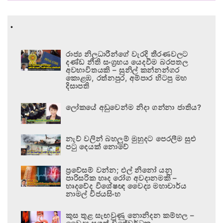
.
රාජ්‍ය නිලධාරීන්ගේ වැරදි තීරණවලට
දණ්ඩ නීති සංග්‍රහය යෙදවීම බරපතල
අවභාවිතයකි – සුනිල් කන්නන්ගර
කොළඹ, රත්නපුර, අම්පාර හිටපු මහ
දිසාපති
ලෝකයේ අඩුවෙන්ම නිදා ගන්නා ජාතිය?
නැව් වලින් බහලුම් මුහුදට පෙරලීම සුළු
පටු දෙයක් නොවේ
ප්‍රවේසම් වන්න; එල් නිනෝ යනු
පාරිසරික හෘද රෝග අවදානමකි –
හෘදවේද විශේෂඥ වෛද්‍ය මහාචාර්ය
නාමල් විජයසිංහ
කුස තුළ සැඟවුණු නොනිදන කම්හල –