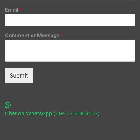
Email
*
Comment or Message
*
Submit
Chat on WhatsApp (+94 77 359 6107)