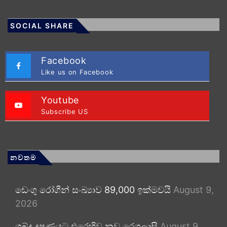
SOCIAL SHARE
Facebook
Like us on Facebook
Youtube
Subscribe US
නවතම
ඩෙංගු රෝගීන් සංඛ්‍යාව 89,000 ඉක්මවයි
August 9,
2026
ශබ්ද දූෂණයට එරෙහිව නව රෙගුලාසි
August 9,