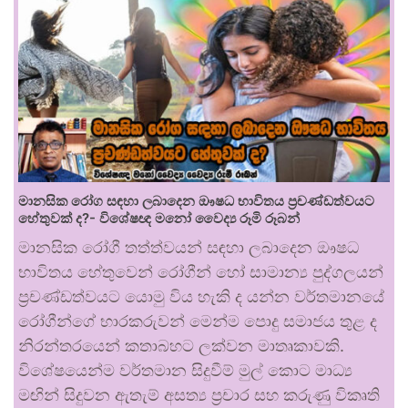
මානසික රෝග සඳහා ලබාදෙන ඖෂධ භාවිතය ප්‍රචණ්ඩත්වයට
හේතුවක් ද?- විශේෂඥ මනෝ වෛද්‍ය රූමි රූබන්
මානසික රෝගී තත්ත්වයන් සඳහා ලබාදෙන ඖෂධ
භාවිතය හේතුවෙන් රෝගීන් හෝ සාමාන්‍ය පුද්ගලයන්
ප්‍රචණ්ඩත්වයට යොමු විය හැකි ද යන්න වර්තමානයේ
රෝගීන්ගේ භාරකරුවන් මෙන්ම පොදු සමාජය තුළ ද
නිරන්තරයෙන් කතාබහට ලක්වන මාතෘකාවකි.
විශේෂයෙන්ම වර්තමාන සිදුවීම් මුල් කොට මාධ්‍ය
මඟින් සිදුවන ඇතැම් අසත්‍ය ප්‍රචාර සහ කරුණු විකෘති