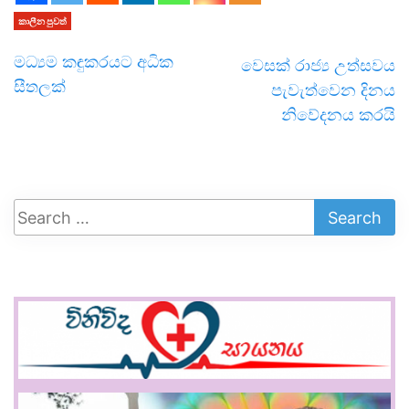
කාලීන පුවත්
මධ්‍යම කඳුකරයට අධික
වෙසක් රාජ්‍ය උත්සවය
සීතලක්
පැවැත්වෙන දිනය
නිවේදනය කරයි