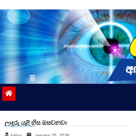
Skip
to
content
vinivida.lk
ලාදුරු යළි හිස ඔසවනවා
January 25, 2026
Editor