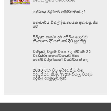
වෛද්‍ය සුගත් විජේවර්ධන
ගණිතය බැරිකම මෝඩකමක් ද?
මහාචාර්ය විමල් දිසානායක අභාවප්‍රාප්ත
වේ
සිරිලක සොබා දම් අසිරිය ලොවට
කියාපාන දිවියන් ගේ දිවි සුරකිමු
විනිසුරු විශ්‍රාම වයස දිගු කිරීමේ 22
ව්‍යවස්ථා සංශෝධනයට මහා
නාහිමිවරුන්ගෙන් විරෝධයක් නෑ
2030 වන විට අධිවේගී මාර්ග
පද්ධතියට කි.මී. 132ක්;සියලු වියදම්
දේශීය අරමුදල්වලින්