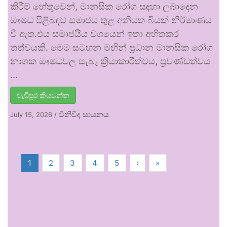
කිරීම් හේතුවෙන්, මානසික රෝග සඳහා ලබාදෙන
ඖෂධ පිළිබඳව සමාජය තුළ අනියත බියක් නිර්මාණය
වී ඇත.එය සමාජයීය වශයෙන් ඉතා අහිතකර
තත්වයකි. මෙම සටහන මඟින් ප්‍රධාන මානසික රෝග
නාශක ඖෂධවල සැබෑ ක්‍රියාකාරීත්වය, ප්‍රචණ්ඩත්වය
…
වැඩිපුර කියවන්න
විනිවිද සායනය
July 15, 2026
/
1
2
3
4
5
›
»