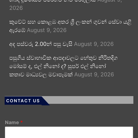
2026
කුවේට් සහ කොළඹ අතර ශ්‍රී ලංකන් ගුවන් සේවා යළි
ඇරඹේ
August 9, 2026
අද පස්වරු 2.00න් පසු වැසි
August 9, 2026
පසුගිය ස්වාභාවික ආපදාවලට හේතුව නිරිතදිග
මෝසම් ද, එල් නිනෝ ද? සුපර් එල් නිනෝ
කතාව මාධ්‍යවල මවාපෑමක්
August 9, 2026
CONTACT US
Name
*