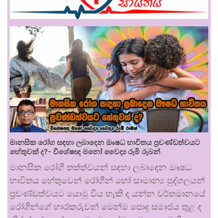
මානසික රෝග සඳහා ලබාදෙන ඖෂධ භාවිතය ප්‍රචණ්ඩත්වයට
හේතුවක් ද?- විශේෂඥ මනෝ වෛද්‍ය රූමි රූබන්
මානසික රෝගී තත්ත්වයන් සඳහා ලබාදෙන ඖෂධ
භාවිතය හේතුවෙන් රෝගීන් හෝ සාමාන්‍ය පුද්ගලයන්
ප්‍රචණ්ඩත්වයට යොමු විය හැකි ද යන්න වර්තමානයේ
රෝගීන්ගේ භාරකරුවන් මෙන්ම පොදු සමාජය තුළ ද