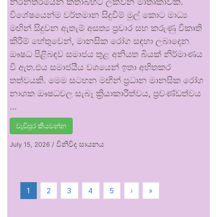
නිරන්තරයෙන් කතාබහට ලක්වන මාතෘකාවකි.
විශේෂයෙන්ම වර්තමාන සිදුවීම් මුල් කොට මාධ්‍ය
මඟින් සිදුවන ඇතැම් අසත්‍ය ප්‍රචාර සහ කරුණු විකෘති
කිරීම් හේතුවෙන්, මානසික රෝග සඳහා ලබාදෙන
ඖෂධ පිළිබඳව සමාජය තුළ අනියත බියක් නිර්මාණය
වී ඇත.එය සමාජයීය වශයෙන් ඉතා අහිතකර
තත්වයකි. මෙම සටහන මඟින් ප්‍රධාන මානසික රෝග
නාශක ඖෂධවල සැබෑ ක්‍රියාකාරීත්වය, ප්‍රචණ්ඩත්වය
…
වැඩිපුර කියවන්න
විනිවිද සායනය
July 15, 2026
/
1
2
3
4
5
›
»