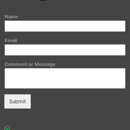
Name
*
Email
*
Comment or Message
*
Submit