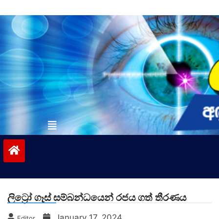
Skip
to
content
vinivida.lk
ලිට්‍රෝ ගෑස් සම්බන්ධයෙන් රජය ගත් තීරණය
January 17, 2024
Editor