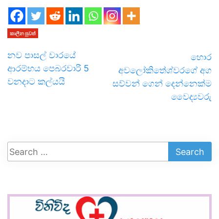
කාලීන පුවත්
නව පාසල් වාරයේ
හොර
ආරම්භය පෙබරවාරි 5
අවලෝකිතේශ්වරගේ අග
වනදාට කල්යයි
සව්වන් ගෙන් දෙන්නෙක්ම
වෛද්‍යවරු