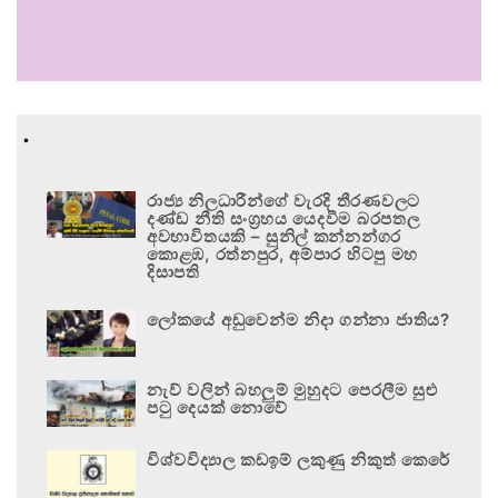
.
රාජ්‍ය නිලධාරීන්ගේ වැරදි තීරණවලට
දණ්ඩ නීති සංග්‍රහය යෙදවීම බරපතල
අවභාවිතයකි – සුනිල් කන්නන්ගර
කොළඹ, රත්නපුර, අම්පාර හිටපු මහ
දිසාපති
ලෝකයේ අඩුවෙන්ම නිදා ගන්නා ජාතිය?
නැව් වලින් බහලුම් මුහුදට පෙරලීම සුළු
පටු දෙයක් නොවේ
විශ්වවිද්‍යාල කඩඉම් ලකුණු නිකුත් කෙරේ