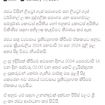
රජය විසින් ලිට්‍රෝ ගෑස් සමාගමේ සහ ලිට්‍රෝ ගෑස්
ටර්මිනල් ලංකා පුද්ගලික සමාගම යන සමාගම්වල
සම්පූර්ණ කොටස් අයිතිය හෝ බහුතර කොටස් අයිතිය
විකිණීම සඳහා අභිලාෂ කැඳවීමට තීරණය කර ඇත.
රජය සතු ව්‍යවසාය ප්‍රතිව්‍යුහගත කිරීමේ ඒකකයට අනුව,
මෙම ක්‍රියාවලිය 2024 ජනවාරි 16 සහ 2024 ජූලි මුල
අතර සිදු වීමට නියමිතයි.
ලංසු ඉදිරිපත් කිරීමේ අවසාන දිනය 2024 පෙබරවාරි 16
වන දින පස්වරු 02.00 වන අතර කෙටි ලැයිස්තුගත
ලංසුකරුවන් තෝරා ගැනීම මාර්තු මස මුලදී සිදු
කෙරෙන බව රජයේ ව්‍යවසාය ප්‍රතිව්‍යුහගත කිරිමේ
ඒකකය පැවසීය.
ඒ අනුව මේ සදහා උනන්දුවක් දක්වන පිරිස් වලට ශ්‍රී
ලංකා රජය ආරාධනා කර සිටියි.