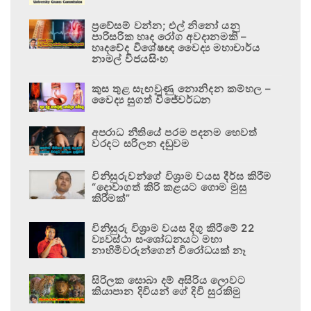
ප්‍රවේසම් වන්න; එල් නිනෝ යනු
පාරිසරික හෘද රෝග අවදානමකි –
හෘදවේද විශේෂඥ වෛද්‍ය මහාචාර්ය
නාමල් විජයසිංහ
කුස තුළ සැඟවුණු නොනිදන කම්හල –
වෛද්‍ය සුගත් විජේවර්ධන
අපරාධ නීතියේ පරම පදනම හෙවත්
වරදට සරිලන දඬුවම
විනිසුරුවන්ගේ විශ්‍රාම වයස දීර්ඝ කිරීම
“දොවාගත් කිරි කළයට ගොම මුසු
කිරීමක්”
විනිසුරු විශ්‍රාම වයස දිගු කිරීමේ 22
ව්‍යවස්ථා සංශෝධනයට මහා
නාහිමිවරුන්ගෙන් විරෝධයක් නෑ
සිරිලක සොබා දම් අසිරිය ලොවට
කියාපාන දිවියන් ගේ දිවි සුරකිමු