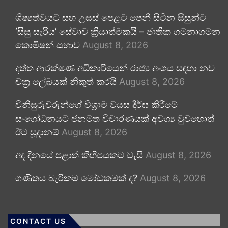
ශිෂ්‍යත්වයට සහ උසස් පෙළට පෙනී සිටින සිසුන්ට
‘සිසු සැරිය’ සේවාව ක්‍රියාත්මකයි – ජාතික ගමනාගමන
කොමිෂන් සභාව
August 8, 2026
දත්ත ආරක්ෂණ අධිකාරියෙන් රාජ්‍ය අංශය සඳහා නව
චක්‍ර ලේඛයක් නිකුත් කරයි
August 8, 2026
විනිසුරුවරුන්ගේ විශ්‍රාම වයස දීර්ඝ කිරීමේ
සංශෝධනයට ජනමත විචාරණයක් අවශ්‍ය වුවහොත්
ඊට සූදානම්
August 8, 2026
අද දිනයේ පළාත් කිහිපයකට වැසි
August 8, 2026
ගණිතය බැරිකම මෝඩකමක් ද?
August 8, 2026
CONTACT US