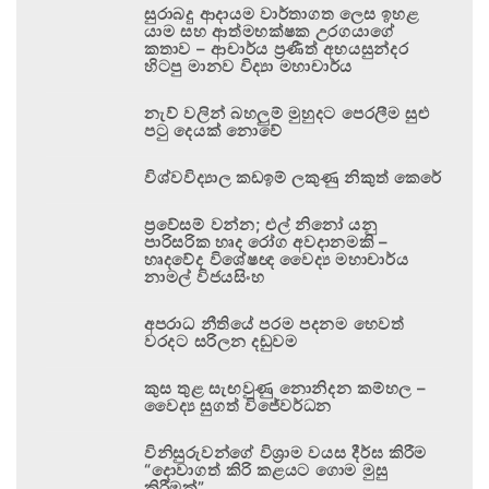
සුරාබදු ආදායම වාර්තාගත ලෙස ඉහළ
යාම සහ ආත්මභක්ෂක උරගයාගේ
කතාව – ආචාර්ය ප්‍රණීත් අභයසුන්දර
හිටපු මානව විද්‍යා මහාචාර්ය
නැව් වලින් බහලුම් මුහුදට පෙරලීම සුළු
පටු දෙයක් නොවේ
විශ්වවිද්‍යාල කඩඉම් ලකුණු නිකුත් කෙරේ
ප්‍රවේසම් වන්න; එල් නිනෝ යනු
පාරිසරික හෘද රෝග අවදානමකි –
හෘදවේද විශේෂඥ වෛද්‍ය මහාචාර්ය
නාමල් විජයසිංහ
අපරාධ නීතියේ පරම පදනම හෙවත්
වරදට සරිලන දඬුවම
කුස තුළ සැඟවුණු නොනිදන කම්හල –
වෛද්‍ය සුගත් විජේවර්ධන
විනිසුරුවන්ගේ විශ්‍රාම වයස දීර්ඝ කිරීම
“දොවාගත් කිරි කළයට ගොම මුසු
කිරීමක්”