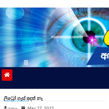
Skip
to
content
vinivida.lk
ලිට්‍රෝ ගෑස් අදත් නෑ
May 27, 2022
Editor