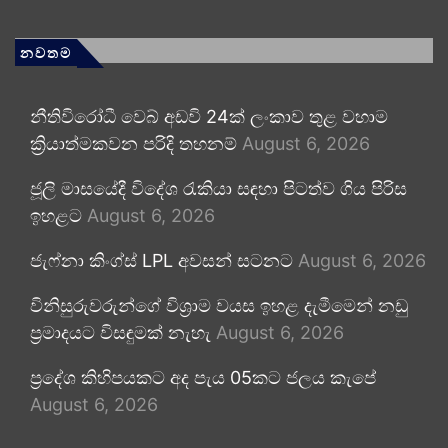
නවතම
නීතිවිරෝධී වෙබ් අඩවි 24ක් ලංකාව තුළ වහාම
ක්‍රියාත්මකවන පරිදි තහනම්
August 6, 2026
ජූලි මාසයේදී විදේශ රැකියා සඳහා පිටත්ව ගිය පිරිස
ඉහළට
August 6, 2026
ජැෆ්නා කිංග්ස් LPL අවසන් සටනට
August 6, 2026
විනිසුරුවරුන්ගේ විශ්‍රාම වයස ඉහළ දැමීමෙන් නඩු
ප්‍රමාදයට විසඳුමක් නැහැ
August 6, 2026
ප්‍රදේශ කිහිපයකට අද පැය 05කට ජලය කැපේ
August 6, 2026