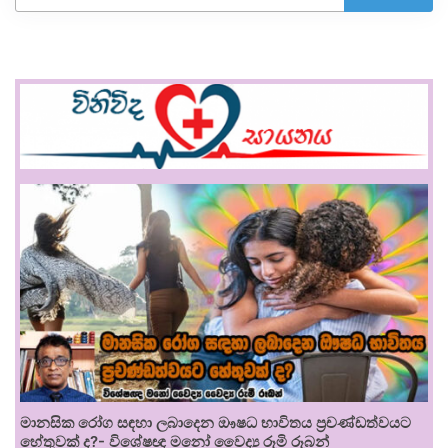
මානසික රෝග සඳහා ලබාදෙන ඖෂධ භාවිතය ප්‍රචණ්ඩත්වයට
හේතුවක් ද?- විශේෂඥ මනෝ වෛද්‍ය රූමි රූබන්