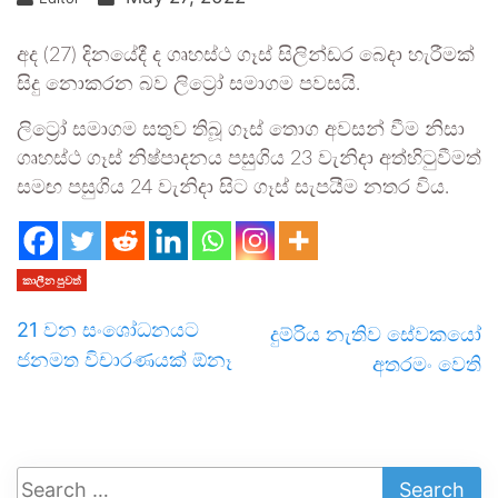
අද (27) දිනයේදී ද ගෘහස්ථ ගෑස් සිලින්ඩර බෙදා හැරීමක්
සිදු නොකරන බව ලිට්‍රෝ සමාගම පවසයි.
ලිට්‍රෝ සමාගම සතුව තිබූ ගෑස් තොග අවසන් වීම නිසා
ගෘහස්ථ ගෑස් නිෂ්පාදනය පසුගිය 23 වැනිදා අත්හිටුවීමත්
සමඟ පසුගිය 24 වැනිදා සිට ගෑස් සැපයීම නතර විය.
කාලීන පුවත්
21 වන සංශෝධනයට
දුම්රිය නැතිව සේවකයෝ
ජනමත විචාරණයක් ඕනෑ
අතරමං වෙති