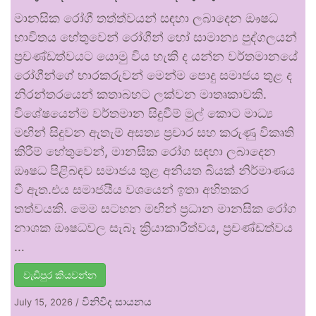
මානසික රෝගී තත්ත්වයන් සඳහා ලබාදෙන ඖෂධ
භාවිතය හේතුවෙන් රෝගීන් හෝ සාමාන්‍ය පුද්ගලයන්
ප්‍රචණ්ඩත්වයට යොමු විය හැකි ද යන්න වර්තමානයේ
රෝගීන්ගේ භාරකරුවන් මෙන්ම පොදු සමාජය තුළ ද
නිරන්තරයෙන් කතාබහට ලක්වන මාතෘකාවකි.
විශේෂයෙන්ම වර්තමාන සිදුවීම් මුල් කොට මාධ්‍ය
මඟින් සිදුවන ඇතැම් අසත්‍ය ප්‍රචාර සහ කරුණු විකෘති
කිරීම් හේතුවෙන්, මානසික රෝග සඳහා ලබාදෙන
ඖෂධ පිළිබඳව සමාජය තුළ අනියත බියක් නිර්මාණය
වී ඇත.එය සමාජයීය වශයෙන් ඉතා අහිතකර
තත්වයකි. මෙම සටහන මඟින් ප්‍රධාන මානසික රෝග
නාශක ඖෂධවල සැබෑ ක්‍රියාකාරීත්වය, ප්‍රචණ්ඩත්වය
…
වැඩිපුර කියවන්න
විනිවිද සායනය
July 15, 2026
/