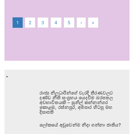
1
2
3
4
5
›
»
.
රාජ්‍ය නිලධාරීන්ගේ වැරදි තීරණවලට
දණ්ඩ නීති සංග්‍රහය යෙදවීම බරපතල
අවභාවිතයකි – සුනිල් කන්නන්ගර
කොළඹ, රත්නපුර, අම්පාර හිටපු මහ
දිසාපති
ලෝකයේ අඩුවෙන්ම නිදා ගන්නා ජාතිය?