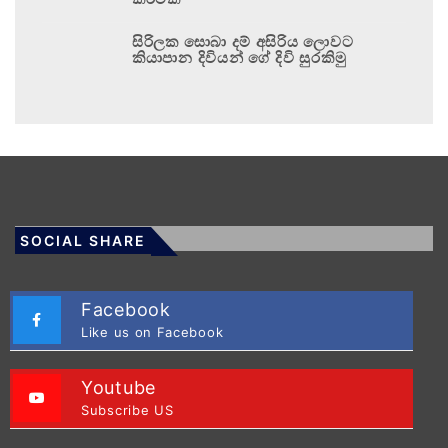
සිරිලක සොබා දම් අසිරිය ලොවට
කියාපාන දිවියන් ගේ දිවි සුරකිමු
SOCIAL SHARE
Facebook
Like us on Facebook
Youtube
Subscribe US