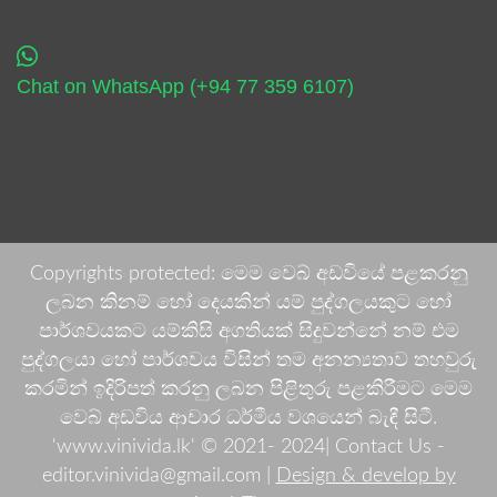
Chat on WhatsApp (+94 77 359 6107)
Copyrights protected: මෙම වෙබ් අඩවියේ පළකරනු
ලබන කිනම් හෝ දෙයකින් යම් පුද්ගලයකුට හෝ
පාර්ශවයකට යම්කිසි අගතියක් සිදුවන්නේ නම් එම
පුද්ගලයා හෝ පාර්ශවය විසින් තම අනන්‍යතාව තහවුරු
කරමින් ඉදිරිපත් කරනු ලබන පිළිතුරු පළකිරීමට මෙම
වෙබ් අඩවිය ආචාර ධර්මීය වශයෙන් බැඳී සිටී.
'www.vinivida.lk' © 2021- 2024| Contact Us -
editor.vinivida@gmail.com |
Design & develop by