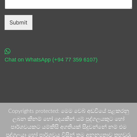
Submit
Chat on WhatsApp (+94 77 359 6107)
Copyrights protected: මෙම වෙබ් අඩවියේ පළකරනු
ලබන කිනම් හෝ දෙයකින් යම් පුද්ගලයකුට හෝ
පාර්ශවයකට යම්කිසි අගතියක් සිදුවන්නේ නම් එම
පුද්ගලයා හෝ පාර්ශවය විසින් තම අනන්‍යතාව තහවුරු