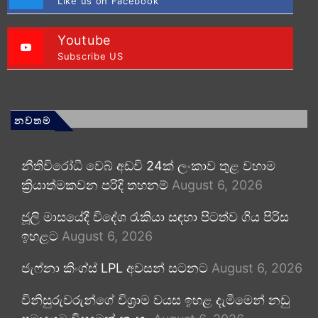
Like us on Facebook
Youtube
Subscribe US
නවතම
නීතිවිරෝධී වෙබ් අඩවි 24ක් ලංකාව තුළ වහාම
ක්‍රියාත්මකවන පරිදි තහනම්
August 6, 2026
ජූලි මාසයේදී විදේශ රැකියා සඳහා පිටත්ව ගිය පිරිස
ඉහළට
August 6, 2026
ජැෆ්නා කිංග්ස් LPL අවසන් සටනට
August 6, 2026
විනිසුරුවරුන්ගේ විශ්‍රාම වයස ඉහළ දැමීමෙන් නඩු