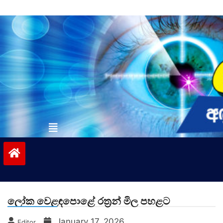
Skip
to
content
vinivida.lk
ලෝක වෙළඳපොළේ රත්‍රන් මිල පහළට
January 17, 2026
Editor