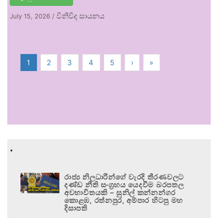
විනිවිද සායනය
July 15, 2026
/
1
2
3
4
5
›
»
.
රාජ්‍ය නිලධාරීන්ගේ වැරදි තීරණවලට
දණ්ඩ නීති සංග්‍රහය යෙදවීම බරපතල
අවභාවිතයකි – සුනිල් කන්නන්ගර
කොළඹ, රත්නපුර, අම්පාර හිටපු මහ
දිසාපති