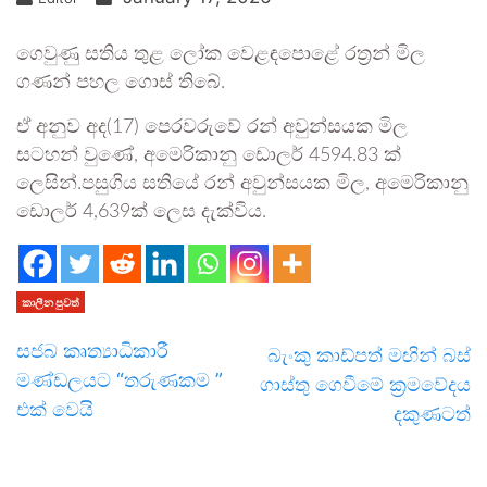
ගෙවුණු සතිය තුළ ලෝක වෙළඳපොළේ රත්‍රන් මිල
ගණන් පහල ගොස් තිබේ.
ඒ අනුව අද(17) පෙරවරුවේ රන් අවුන්සයක මිල
සටහන් වුණේ, අමෙරිකානු ඩොලර් 4594.83 ක්
ලෙසින්.පසුගිය සතියේ රන් අවුන්සයක මිල, අමෙරිකානු
ඩොලර් 4,639ක් ලෙස දැක්විය.
කාලීන පුවත්
සජබ කෘත්‍යාධිකාරී
බැංකු කාඩ්පත් මඟින් බස්
මණ්ඩලයට “තරුණකම ”
ගාස්තු ගෙවීමේ ක්‍රමවේදය
එක් වෙයි
දකුණටත්