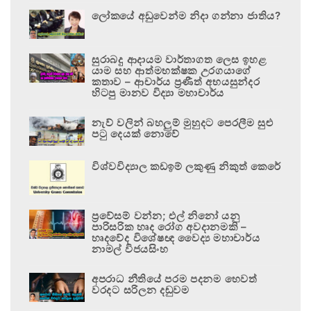
ලෝකයේ අඩුවෙන්ම නිදා ගන්නා ජාතිය?
සුරාබදු ආදායම වාර්තාගත ලෙස ඉහළ
යාම සහ ආත්මභක්ෂක උරගයාගේ
කතාව – ආචාර්ය ප්‍රණීත් අභයසුන්දර
හිටපු මානව විද්‍යා මහාචාර්ය
නැව් වලින් බහලුම් මුහුදට පෙරලීම සුළු
පටු දෙයක් නොවේ
විශ්වවිද්‍යාල කඩඉම් ලකුණු නිකුත් කෙරේ
ප්‍රවේසම් වන්න; එල් නිනෝ යනු
පාරිසරික හෘද රෝග අවදානමකි –
හෘදවේද විශේෂඥ වෛද්‍ය මහාචාර්ය
නාමල් විජයසිංහ
අපරාධ නීතියේ පරම පදනම හෙවත්
වරදට සරිලන දඬුවම