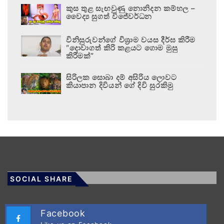
කුස තුළ සැඟවුණු නොනිදන කම්හල –
වෛද්‍ය සුගත් විජේවර්ධන
විනිසුරුවන්ගේ විශ්‍රාම වයස දීර්ඝ කිරීම
“දොවාගත් කිරි කළයට ගොම මුසු
කිරීමක්”
සිරිලක සොබා දම් අසිරිය ලොවට
කියාපාන දිවියන් ගේ දිවි සුරකිමු
SOCIAL SHARE
Facebook