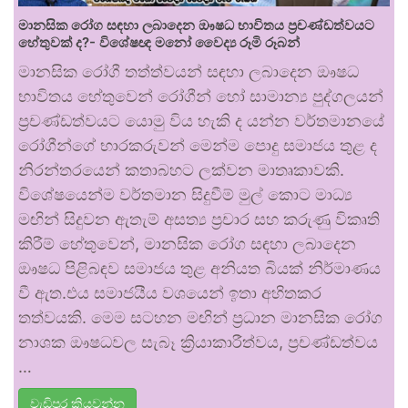
මානසික රෝග සඳහා ලබාදෙන ඖෂධ භාවිතය ප්‍රචණ්ඩත්වයට
හේතුවක් ද?- විශේෂඥ මනෝ වෛද්‍ය රූමි රූබන්
මානසික රෝගී තත්ත්වයන් සඳහා ලබාදෙන ඖෂධ
භාවිතය හේතුවෙන් රෝගීන් හෝ සාමාන්‍ය පුද්ගලයන්
ප්‍රචණ්ඩත්වයට යොමු විය හැකි ද යන්න වර්තමානයේ
රෝගීන්ගේ භාරකරුවන් මෙන්ම පොදු සමාජය තුළ ද
නිරන්තරයෙන් කතාබහට ලක්වන මාතෘකාවකි.
විශේෂයෙන්ම වර්තමාන සිදුවීම් මුල් කොට මාධ්‍ය
මඟින් සිදුවන ඇතැම් අසත්‍ය ප්‍රචාර සහ කරුණු විකෘති
කිරීම් හේතුවෙන්, මානසික රෝග සඳහා ලබාදෙන
ඖෂධ පිළිබඳව සමාජය තුළ අනියත බියක් නිර්මාණය
වී ඇත.එය සමාජයීය වශයෙන් ඉතා අහිතකර
තත්වයකි. මෙම සටහන මඟින් ප්‍රධාන මානසික රෝග
නාශක ඖෂධවල සැබෑ ක්‍රියාකාරීත්වය, ප්‍රචණ්ඩත්වය
…
වැඩිපුර කියවන්න