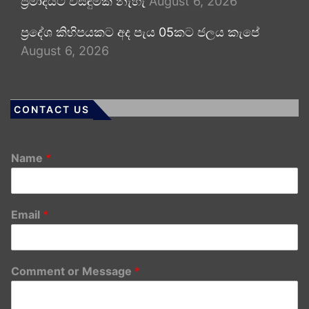
ප්‍රමාදයට විසඳුමක් නැහැ
August 6, 2026
ප්‍රදේශ කිහිපයකට අද පැය 05කට ජලය කැපේ
August 6, 2026
CONTACT US
Name
*
Email
*
Comment or Message
*