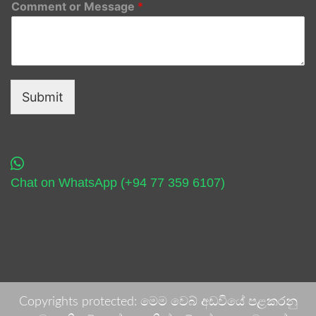
Comment or Message
*
Submit
Chat on WhatsApp (+94 77 359 6107)
Copyrights protected: මෙම වෙබ් අඩවියේ පළකරනු