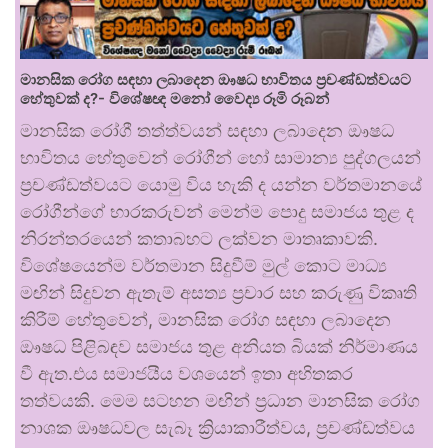
මානසික රෝග සඳහා ලබාදෙන ඖෂධ භාවිතය ප්‍රචණ්ඩත්වයට
හේතුවක් ද?- විශේෂඥ මනෝ වෛද්‍ය රූමි රූබන්
මානසික රෝගී තත්ත්වයන් සඳහා ලබාදෙන ඖෂධ
භාවිතය හේතුවෙන් රෝගීන් හෝ සාමාන්‍ය පුද්ගලයන්
ප්‍රචණ්ඩත්වයට යොමු විය හැකි ද යන්න වර්තමානයේ
රෝගීන්ගේ භාරකරුවන් මෙන්ම පොදු සමාජය තුළ ද
නිරන්තරයෙන් කතාබහට ලක්වන මාතෘකාවකි.
විශේෂයෙන්ම වර්තමාන සිදුවීම් මුල් කොට මාධ්‍ය
මඟින් සිදුවන ඇතැම් අසත්‍ය ප්‍රචාර සහ කරුණු විකෘති
කිරීම් හේතුවෙන්, මානසික රෝග සඳහා ලබාදෙන
ඖෂධ පිළිබඳව සමාජය තුළ අනියත බියක් නිර්මාණය
වී ඇත.එය සමාජයීය වශයෙන් ඉතා අහිතකර
තත්වයකි. මෙම සටහන මඟින් ප්‍රධාන මානසික රෝග
නාශක ඖෂධවල සැබෑ ක්‍රියාකාරීත්වය, ප්‍රචණ්ඩත්වය