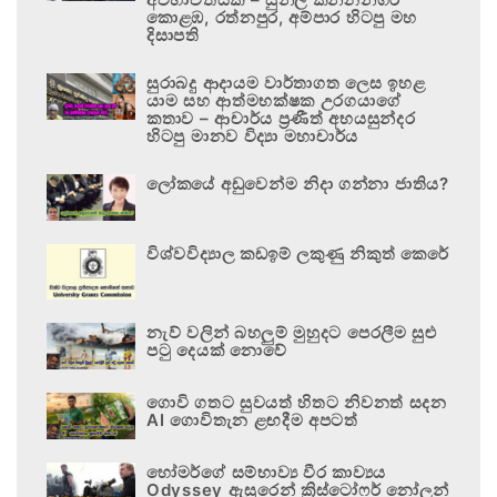
කොළඹ, රත්නපුර, අම්පාර හිටපු මහ
දිසාපති
සුරාබදු ආදායම වාර්තාගත ලෙස ඉහළ
යාම සහ ආත්මභක්ෂක උරගයාගේ
කතාව – ආචාර්ය ප්‍රණීත් අභයසුන්දර
හිටපු මානව විද්‍යා මහාචාර්ය
ලෝකයේ අඩුවෙන්ම නිදා ගන්නා ජාතිය?
විශ්වවිද්‍යාල කඩඉම් ලකුණු නිකුත් කෙරේ
නැව් වලින් බහලුම් මුහුදට පෙරලීම සුළු
පටු දෙයක් නොවේ
ගොවි ගතට සුවයත් හිතට නිවනත් සදන
AI ගොවිතැන ළඟදීම අපටත්
හෝමර්ගේ සම්භාව්‍ය වීර කාව්‍යය
Odyssey ඇසුරෙන් ක්‍රිස්ටෝෆර් නෝලන්