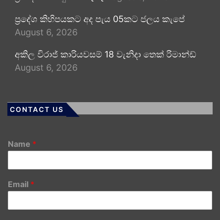
ප්‍රදේශ කිහිපයකට අද පැය 05කට ජලය කැපේ
August 6, 2026
අකිල විරාජ් කාරියවසම් 18 වැනිදා තෙක් රිමාන්ඩ්
August 6, 2026
CONTACT US
Name
*
Email
*