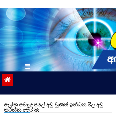
Skip
to
content
vinivida.lk
ලෝක වෙළඳ පලේ අඩු වුණත් ඉන්ධන මිල අඩු
කරන්න අපට බෑ