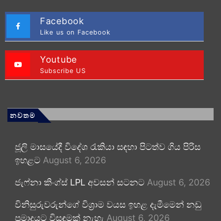
Facebook
Like us on Facebook
Youtube
Subscribe US
නවතම
ජූලි මාසයේදී විදේශ රැකියා සඳහා පිටත්ව ගිය පිරිස
ඉහළට
August 6, 2026
ජැෆ්නා කිංග්ස් LPL අවසන් සටනට
August 6, 2026
විනිසුරුවරුන්ගේ විශ්‍රාම වයස ඉහළ දැමීමෙන් නඩු
ප්‍රමාදයට විසඳුමක් නැහැ
August 6, 2026