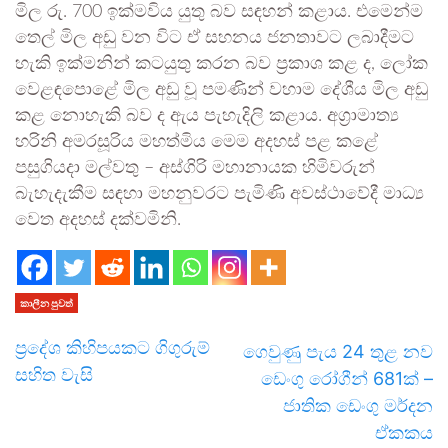
මිල රු. 700 ඉක්මවිය යුතු බව සඳහන් කළාය. එමෙන්ම
තෙල් මිල අඩු වන විට ඒ සහනය ජනතාවට ලබාදීමට
හැකි ඉක්මනින් කටයුතු කරන බව ප්‍රකාශ කළ ද, ලෝක
වෙළඳපොළේ මිල අඩු වූ පමණින් වහාම දේශීය මිල අඩු
කළ නොහැකි බව ද ඇය පැහැදිලි කළාය. අග්‍රාමාත්‍ය
හරිනි අමරසූරිය මහත්මිය මෙම අදහස් පළ කළේ
පසුගියදා මල්වතු – අස්ගිරි මහානායක හිමිවරුන්
බැහැදැකීම සඳහා මහනුවරට පැමිණි අවස්ථාවේදී මාධ්‍ය
වෙත අදහස් දක්වමිනි.
කාලීන පුවත්
ප්‍රදේශ කිහිපයකට ගිගුරුම්
ගෙවුණු පැය 24 තුළ නව
සහිත වැසි
ඩෙංගු රෝගීන් 681ක් –
ජාතික ඩෙංගු මර්දන
ඒකකය