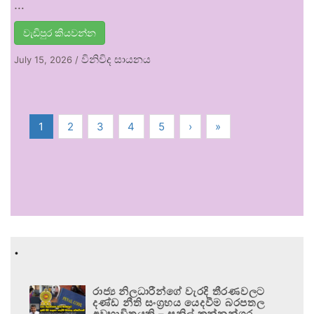
…
වැඩිපුර කියවන්න
විනිවිද සායනය
July 15, 2026
/
1
2
3
4
5
›
»
.
රාජ්‍ය නිලධාරීන්ගේ වැරදි තීරණවලට
දණ්ඩ නීති සංග්‍රහය යෙදවීම බරපතල
අවභාවිතයකි – සුනිල් කන්නන්ගර