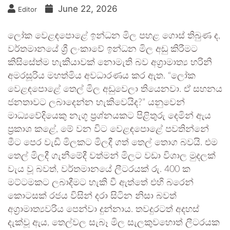
June 22, 2026
Editor
ලෝක වෙළඳපොළේ ඉන්ධන මිල පහළ ගොස් තිබුණ ද,
වර්තමානයේ ශ්‍රී ලංකාවේ ඉන්ධන මිල අඩු කිරීමට
කිසිසේත්ම හැකියාවක් නොමැති බව අග්‍රාමාත්‍ය හරිනි
අමරසූරිය මහත්මිය අවධාරණය කර ඇත. “ලෝක
වෙළඳපොළේ තෙල් මිල අඩුවෙලා තියෙනවා. ඒ සහනය
ජනතාවට ලබාදෙන්න හැකිවෙයිද?” යනුවෙන්
මාධ්‍යවේදියෙකු නැගූ ප්‍රශ්නයකට පිළිතුරු දෙමින් ඇය
ප්‍රකාශ කළේ, මේ වන විට වෙළඳපොළේ පවතින්නේ
මීට පෙර වැඩි මිලකට මිලදී ගත් තෙල් තොග බවයි. එම
තෙල් මිලදී ගැනීමේදී වත්මන් මිලට වඩා විශාල මුදලක්
වැය වූ බවත්, වර්තමානයේ ලීටරයක් රු. 400 ක
මට්ටමකට ලබාදීමට හැකි වී ඇත්තේ එහි බරෙන්
කොටසක් රජය විසින් දරා සිටින නිසා බවත්
අග්‍රාමාත්‍යවරිය පෙන්වා දුන්නාය. තවදුරටත් අදහස්
දැක්වූ ඇය, තෙල්වල සැබෑ මිල සැලකුවහොත් ලීටරයක