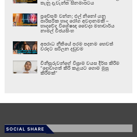
තැනූ දැවැන්ත සිනමාපටය
ප්‍රවේසම් වන්න; එල් නිනෝ යනු
පාරිසරික හෘද රෝග අවදානමකි –
හෘදවේද විශේෂඥ වෛද්‍ය මහාචාර්ය
නාමල් විජයසිංහ
අපරාධ නීතියේ පරම පදනම හෙවත්
වරදට සරිලන දඬුවම
විනිසුරුවන්ගේ විශ්‍රාම වයස දීර්ඝ කිරීම
“දොවාගත් කිරි කළයට ගොම මුසු
කිරීමක්”
SOCIAL SHARE