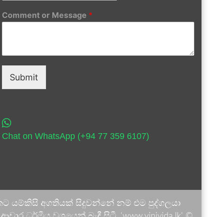
Comment or Message
*
Submit
Chat on WhatsApp (+94 77 359 6107)
 යම්කිසි අගතියක් සිදුවන්නේ නම් එම පුද්ගලයා
ාර ධර්මීය වශයෙන් බැඳී සිටී. 'www.vinivida.lk' ©