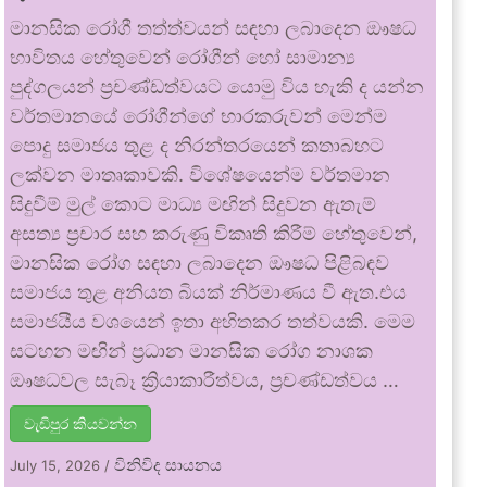
මානසික රෝගී තත්ත්වයන් සඳහා ලබාදෙන ඖෂධ
භාවිතය හේතුවෙන් රෝගීන් හෝ සාමාන්‍ය
පුද්ගලයන් ප්‍රචණ්ඩත්වයට යොමු විය හැකි ද යන්න
වර්තමානයේ රෝගීන්ගේ භාරකරුවන් මෙන්ම
පොදු සමාජය තුළ ද නිරන්තරයෙන් කතාබහට
ලක්වන මාතෘකාවකි. විශේෂයෙන්ම වර්තමාන
සිදුවීම් මුල් කොට මාධ්‍ය මඟින් සිදුවන ඇතැම්
අසත්‍ය ප්‍රචාර සහ කරුණු විකෘති කිරීම් හේතුවෙන්,
මානසික රෝග සඳහා ලබාදෙන ඖෂධ පිළිබඳව
සමාජය තුළ අනියත බියක් නිර්මාණය වී ඇත.එය
සමාජයීය වශයෙන් ඉතා අහිතකර තත්වයකි. මෙම
සටහන මඟින් ප්‍රධාන මානසික රෝග නාශක
ඖෂධවල සැබෑ ක්‍රියාකාරීත්වය, ප්‍රචණ්ඩත්වය …
වැඩිපුර කියවන්න
විනිවිද සායනය
July 15, 2026
/