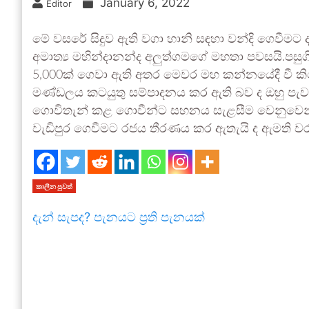
January 6, 2022
Editor
මේ වසරේ සිදුව ඇති වගා හානි සඳහා වන්දි ගෙවීමට
අමාත්‍ය මහින්දානන්ද අලුත්ගමගේ මහතා පවසයි.පසුග
5,000ක් ගෙවා ඇති අතර මෙවර මහ කන්නයේදී වී කිලෝ
මණ්ඩලය කටයුතු සම්පාදනය කර ඇති බව ද ඔහු ප
ගොවිතැන් කළ ගොවීන්ට සහනය සැළසීම වෙනුවෙන්
වැඩිපුර ගෙවීමට රජය තීරණය කර ඇතැයි ද ඇමති වර
කාලීන පුවත්
දැන් සැපද? පැනයට ප්‍රති පැනයක්