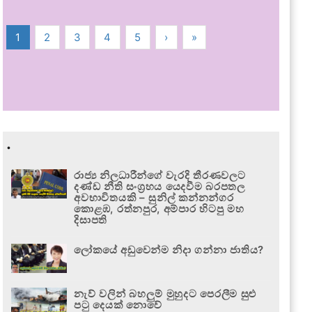
1
2
3
4
5
›
»
.
රාජ්‍ය නිලධාරීන්ගේ වැරදි තීරණවලට
දණ්ඩ නීති සංග්‍රහය යෙදවීම බරපතල
අවභාවිතයකි – සුනිල් කන්නන්ගර
කොළඹ, රත්නපුර, අම්පාර හිටපු මහ
දිසාපති
ලෝකයේ අඩුවෙන්ම නිදා ගන්නා ජාතිය?
නැව් වලින් බහලුම් මුහුදට පෙරලීම සුළු
පටු දෙයක් නොවේ