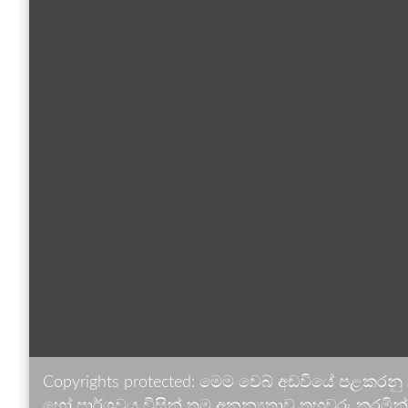
Copyrights protected: මෙම වෙබ් අඩවියේ පළකරනු
හෝ පාර්ශවය විසින් තම අනන්‍යතාව තහවුරු කරමින් ඉ