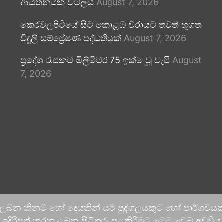
ආයතනයක් වටලයි
August 7, 2026
කෙරවලපිටියේ සිට කොළඹ වරායට තවත් භූගත
විදුලි සම්ප්‍රේෂණ පද්ධතියක්
August 7, 2026
ප්‍රදේශ රැසකට මිලිමීටර 75 ඉක්ම වූ වැසි
August
7, 2026
 ලබන කිනම් හෝ දෙයකින් යම් පුද්ගලයකුට හෝ පාර්ශවයකට
දිරිපත් කරනු ලබන පිළිතුරු පළකිරීමට මෙම වෙබ් අඩවිය ආච