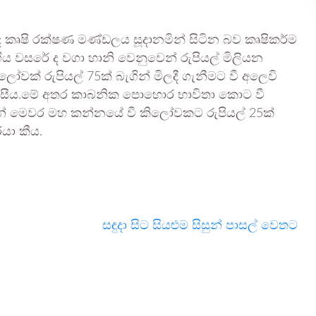
 ද කෘෂි රක්ෂණ මණ්ඩලය සූදානමින් සිටින බව කෘෂිකර්ම
ිය වසරේ ද වගා හානි වෙනුවෙන් රුපියල් මිලියන
වක් රුපියල් 75ක් බැගින් මිලදී ගැනීමට වී අලෙවි
ැවසීය.මේ අතර කාබනික පොහොර භාවිතා කොට වී
 මෙවර මහ කන්නයේ වී කිලෝවකට රුපියල් 25ක්
යා කීය.
සඳුදා සිට සියළුම සිසුන් පාසල් වෙතට