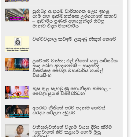
සුරාබදු ආදායම වාර්තාගත ලෙස ඉහළ
යාම සහ ආත්මභක්ෂක උරගයාගේ කතාව
– ආචාර්ය ප්‍රණීත් අභයසුන්දර හිටපු
මානව විද්‍යා මහාචාර්ය
විශ්වවිද්‍යාල කඩඉම් ලකුණු නිකුත් කෙරේ
ප්‍රවේසම් වන්න; එල් නිනෝ යනු පාරිසරික
හෘද රෝග අවදානමකි – හෘදවේද
විශේෂඥ වෛද්‍ය මහාචාර්ය නාමල්
විජයසිංහ
කුස තුළ සැඟවුණු නොනිදන කම්හල –
වෛද්‍ය සුගත් විජේවර්ධන
අපරාධ නීතියේ පරම පදනම හෙවත්
වරදට සරිලන දඬුවම
විනිසුරුවන්ගේ විශ්‍රාම වයස දීර්ඝ කිරීම
“දොවාගත් කිරි කළයට ගොම මුසු
කිරීමක්”