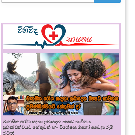
මානසික රෝග සඳහා ලබාදෙන ඖෂධ භාවිතය
ප්‍රචණ්ඩත්වයට හේතුවක් ද?- විශේෂඥ මනෝ වෛද්‍ය රූමි
රූබන්