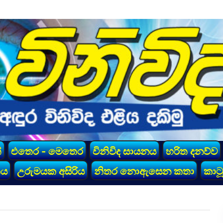
්
එතෙර - මෙතෙර
විනිවිද සායනය
හරිත දනව්ව
කය
උරුමයක අසිරිය
නිතර නොඇසෙන කතා
කාටූ