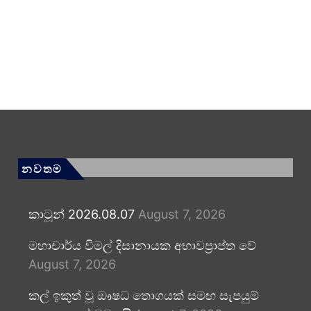
නවතම
කාටූන් 2026.08.07
August 7, 2026
මහාචාර්ය විමල් දිසානායක අභාවප්‍රාප්ත වේ
August 7, 2026
කල් ඉකුත් වූ ඖෂධ තොගයක් සමඟ සැපයුම්