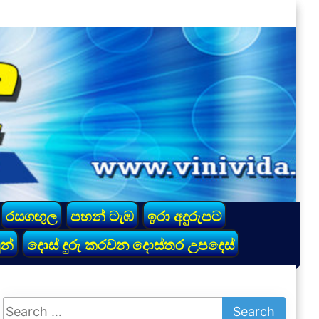
රසගඟුල
පහන් ටැඹ
ඉරා අදුරුපට
න්
දොස් දුරු කරවන දොස්තර උපදෙස්