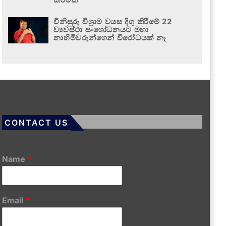
විනිසුරු විශ්‍රාම වයස දිගු කිරීමේ 22
ව්‍යවස්ථා සංශෝධනයට මහා
නාහිමිවරුන්ගෙන් විරෝධයක් නෑ
CONTACT US
Name
*
Email
*