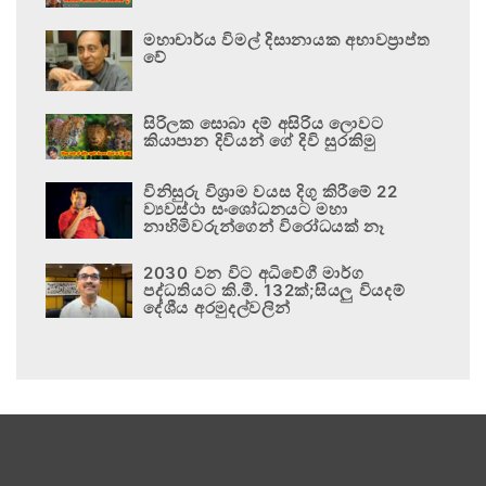
මහාචාර්ය විමල් දිසානායක අභාවප්‍රාප්ත
වේ
සිරිලක සොබා දම් අසිරිය ලොවට
කියාපාන දිවියන් ගේ දිවි සුරකිමු
විනිසුරු විශ්‍රාම වයස දිගු කිරීමේ 22
ව්‍යවස්ථා සංශෝධනයට මහා
නාහිමිවරුන්ගෙන් විරෝධයක් නෑ
2030 වන විට අධිවේගී මාර්ග
පද්ධතියට කි.මී. 132ක්;සියලු වියදම්
දේශීය අරමුදල්වලින්