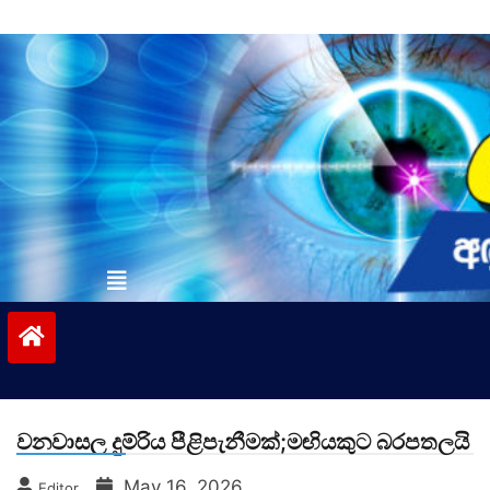
Skip
to
content
vinivida.lk
වනවාසල දුම්රිය පීළිපැනීමක්;මඟියකුට බරපතලයි
May 16, 2026
Editor