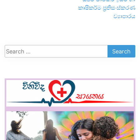
කෘෂිකර්ම ප්‍රතිසංස්කරණ
ව්‍යාපාරය