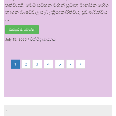
තත්වයකි. මෙම සටහන මඟින් ප්‍රධාන මානසික රෝග
නාශක ඖෂධවල සැබෑ ක්‍රියාකාරීත්වය, ප්‍රචණ්ඩත්වය
…
වැඩිපුර කියවන්න
විනිවිද සායනය
July 15, 2026
/
1
2
3
4
5
›
»
.