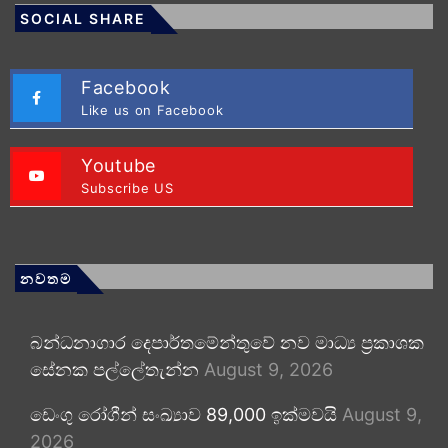
SOCIAL SHARE
Facebook
Like us on Facebook
Youtube
Subscribe US
නවතම
බන්ධනාගාර දෙපාර්තමේන්තුවේ නව මාධ්‍ය ප්‍රකාශක
සේනක පල්ලේතැන්න
August 9, 2026
ඩෙංගු රෝගීන් සංඛ්‍යාව 89,000 ඉක්මවයි
August 9,
2026