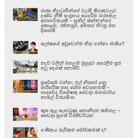
රාජ්‍ය නිලධාරීන්ගේ වැරදි තීරණවලට
දණ්ඩ නීති සංග්‍රහය යෙදවීම බරපතල
අවභාවිතයකි – සුනිල් කන්නන්ගර
කොළඹ, රත්නපුර, අම්පාර හිටපු මහ
දිසාපති
ලෝකයේ අඩුවෙන්ම නිදා ගන්නා ජාතිය?
නැව් වලින් බහලුම් මුහුදට පෙරලීම සුළු
පටු දෙයක් නොවේ
ප්‍රවේසම් වන්න; එල් නිනෝ යනු
පාරිසරික හෘද රෝග අවදානමකි –
හෘදවේද විශේෂඥ වෛද්‍ය මහාචාර්ය
නාමල් විජයසිංහ
කුස තුළ සැඟවුණු නොනිදන කම්හල –
වෛද්‍ය සුගත් විජේවර්ධන
ගණිතය බැරිකම මෝඩකමක් ද?