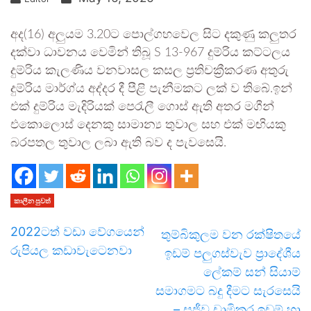
අද(16) අලුයම 3.20ට පොල්ගහවෙල සිට දකුණු කලුතර
දක්වා ධාවනය වෙමින් තිබූ S 13-967 දුම්රිය කට්ටලය
දුම්රිය කැලණිය වනවාසල කසල ප්‍රතිචක්‍රීකරණ අතුරු
දුම්රිය මාර්ග්ය අද්දර දී පීළි පැනීමකට ලක් ව තිබේ.ඉන්
එක් දුම්රිය මැදිරියක් පෙරැලී ගොස් ඇති අතර මගීන්
එකොලොස් දෙනකු සාමාන්‍ය තුවාල සහ එක් මඟියකු
බරපතල තුවාල ලබා ඇති බව ද පැවසෙයි.
කාලීන පුවත්
2022ටත් වඩා වේගයෙන්
තුම්බිකුලම වන රක්ෂිතයේ
රුපියල කඩාවැටෙනවා
ඉඩම් පලුගස්වැව ප්‍රාදේශීය
ලේකම් සන් සියාම්
සමාගමට බදු දීමට සැරසෙයි
– සජීව චාමිකර ඉඩම් හා