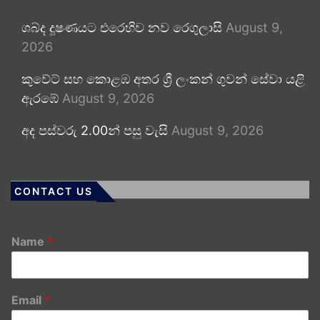
ශබ්ද දූෂණයට එරෙහිව නව රෙගුලාසි
August 9,
2026
කුවේට් සහ කොළඹ අතර ශ්‍රී ලංකන් ගුවන් සේවා යළි
ඇරඹේ
August 9, 2026
අද පස්වරු 2.00න් පසු වැසි
August 9, 2026
CONTACT US
Name
*
Email
*