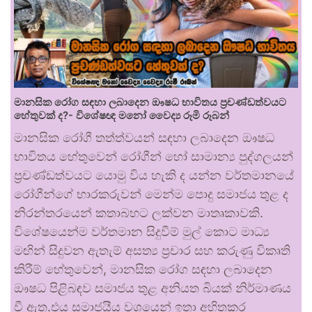
මානසික රෝග සඳහා ලබාදෙන ඖෂධ භාවිතය ප්‍රචණ්ඩත්වයට
හේතුවක් ද?- විශේෂඥ මනෝ වෛද්‍ය රූමි රූබන්
මානසික රෝගී තත්ත්වයන් සඳහා ලබාදෙන ඖෂධ
භාවිතය හේතුවෙන් රෝගීන් හෝ සාමාන්‍ය පුද්ගලයන්
ප්‍රචණ්ඩත්වයට යොමු විය හැකි ද යන්න වර්තමානයේ
රෝගීන්ගේ භාරකරුවන් මෙන්ම පොදු සමාජය තුළ ද
නිරන්තරයෙන් කතාබහට ලක්වන මාතෘකාවකි.
විශේෂයෙන්ම වර්තමාන සිදුවීම් මුල් කොට මාධ්‍ය
මඟින් සිදුවන ඇතැම් අසත්‍ය ප්‍රචාර සහ කරුණු විකෘති
කිරීම් හේතුවෙන්, මානසික රෝග සඳහා ලබාදෙන
ඖෂධ පිළිබඳව සමාජය තුළ අනියත බියක් නිර්මාණය
වී ඇත.එය සමාජයීය වශයෙන් ඉතා අහිතකර