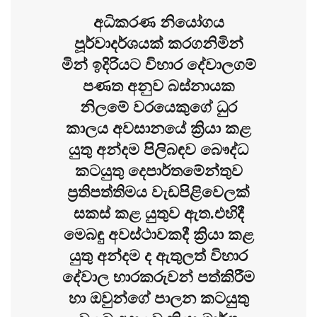
අධිකරණ නියෝගය
පූර්වාදර්ශයක් කරගනිමින්
මින් ඉදිරියට විහාර දේවාලගම්
පණත අනුව බස්නායක
නිලමේ වරයෙකුගේ ධුර
කාලය අවසානයේ ක්‍රියා කළ
යුතු අන්දම පිලිබඳව බෞද්ධ
කටයුතු දෙපාර්තමේන්තුව
ප්‍රතිපත්තිමය වැඩපිළිවෙලක්
සකස් කළ යුතුව ඇත.එහිදී
මෙබඳු අවස්ථාවකදී ක්‍රියා කළ
යුතු අන්දම ද ඇතුලත් විහාර
දේවාල භාරකරුවන් පත්කිරීම
හා ඔවුන්ගේ පාලන කටයුතු