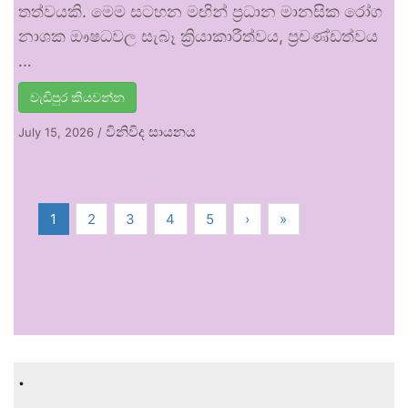
තත්වයකි. මෙම සටහන මඟින් ප්‍රධාන මානසික රෝග
නාශක ඖෂධවල සැබෑ ක්‍රියාකාරීත්වය, ප්‍රචණ්ඩත්වය
…
වැඩිපුර කියවන්න
විනිවිද සායනය
July 15, 2026
/
1
2
3
4
5
›
»
.