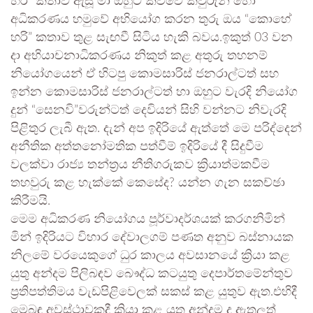
හරි” කතාව ඇසූ මා ඔහුට කිව්වේ කවුරුන් හෝ
අධිකරණය හමුවේ අභියෝග කරන තුරු ඔය “කොහේ
හරි” කතාව තුළ සැඟවී සිටිය හැකි බවය.ඉකුත් 03 වන
දා අභියාචනාධිකරණය නිකුත් කළ අතුරු තහනම්
නියෝගයෙන් ඒ හිටපු කොමසාරිස් ජනරාල්ටත් සහ
ඉන්න කොමසාරිස් ජනරාල්ටත් හා ඔහුට වැරදි නියෝග
දුන් “සෙනවි”වරුන්ටත් දෙවියන් සිහි වන්නට නිවැරදි
පිළිතුර ලැබී ඇත. දැන් අප ඉදිරියේ ඇත්තේ මෙ පරිද්දෙන්
අනීතික අත්තනෝමතික පත්වීම් ඉදිරියේ දී සිදුවීම
වලක්වා රාජ්‍ය තන්ත්‍රය නීතිගරුකව ක්‍රියාත්මකවීම
තහවුරු කළ හැක්කේ කෙසේද? යන්න ගැන සකච්ඡා
කිරීමයි.
මෙම අධිකරණ නියෝගය පූර්වාදර්ශයක් කරගනිමින්
මින් ඉදිරියට විහාර දේවාලගම් පණත අනුව බස්නායක
නිලමේ වරයෙකුගේ ධුර කාලය අවසානයේ ක්‍රියා කළ
යුතු අන්දම පිලිබඳව බෞද්ධ කටයුතු දෙපාර්තමේන්තුව
ප්‍රතිපත්තිමය වැඩපිළිවෙලක් සකස් කළ යුතුව ඇත.එහිදී
මෙබඳු අවස්ථාවකදී ක්‍රියා කළ යුතු අන්දම ද ඇතුලත්