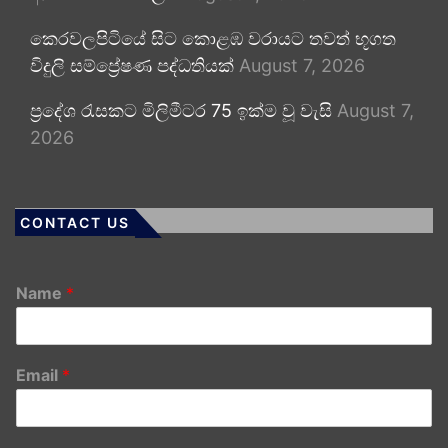
කෙරවලපිටියේ සිට කොළඹ වරායට තවත් භූගත
විදුලි සම්ප්‍රේෂණ පද්ධතියක්
August 7, 2026
ප්‍රදේශ රැසකට මිලිමීටර 75 ඉක්ම වූ වැසි
August 7,
2026
CONTACT US
Name
*
Email
*