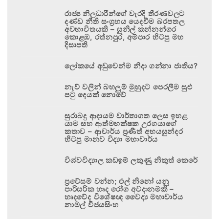
රාජ්‍ය නිලධාරීන්ගේ වැරදි තීරණවලට
දණ්ඩ නීති සංග්‍රහය යෙදවීම බරපතල
අවභාවිතයකි – සුනිල් කන්නන්ගර
කොළඹ, රත්නපුර, අම්පාර හිටපු මහ
දිසාපති
ලෝකයේ අඩුවෙන්ම නිදා ගන්නා ජාතිය?
නැව් වලින් බහලුම් මුහුදට පෙරලීම සුළු
පටු දෙයක් නොවේ
සුරාබදු ආදායම වාර්තාගත ලෙස ඉහළ
යාම සහ ආත්මභක්ෂක උරගයාගේ
කතාව – ආචාර්ය ප්‍රණීත් අභයසුන්දර
හිටපු මානව විද්‍යා මහාචාර්ය
විශ්වවිද්‍යාල කඩඉම් ලකුණු නිකුත් කෙරේ
ප්‍රවේසම් වන්න; එල් නිනෝ යනු
පාරිසරික හෘද රෝග අවදානමකි –
හෘදවේද විශේෂඥ වෛද්‍ය මහාචාර්ය
නාමල් විජයසිංහ