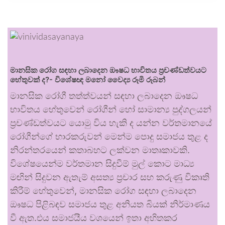
මානසික රෝග සඳහා ලබාදෙන ඖෂධ භාවිතය ප්‍රචණ්ඩත්වයට
හේතුවක් ද?- විශේෂඥ මනෝ වෛද්‍ය රූමි රූබන්
මානසික රෝගී තත්ත්වයන් සඳහා ලබාදෙන ඖෂධ
භාවිතය හේතුවෙන් රෝගීන් හෝ සාමාන්‍ය පුද්ගලයන්
ප්‍රචණ්ඩත්වයට යොමු විය හැකි ද යන්න වර්තමානයේ
රෝගීන්ගේ භාරකරුවන් මෙන්ම පොදු සමාජය තුළ ද
නිරන්තරයෙන් කතාබහට ලක්වන මාතෘකාවකි.
විශේෂයෙන්ම වර්තමාන සිදුවීම් මුල් කොට මාධ්‍ය
මඟින් සිදුවන ඇතැම් අසත්‍ය ප්‍රචාර සහ කරුණු විකෘති
කිරීම් හේතුවෙන්, මානසික රෝග සඳහා ලබාදෙන
ඖෂධ පිළිබඳව සමාජය තුළ අනියත බියක් නිර්මාණය
වී ඇත.එය සමාජයීය වශයෙන් ඉතා අහිතකර