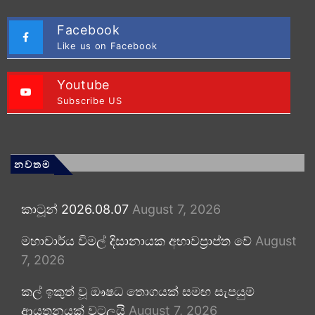
Facebook
Like us on Facebook
Youtube
Subscribe US
නවතම
කාටූන් 2026.08.07
August 7, 2026
මහාචාර්ය විමල් දිසානායක අභාවප්‍රාප්ත වේ
August
7, 2026
කල් ඉකුත් වූ ඖෂධ තොගයක් සමඟ සැපයුම්
ආයතනයක් වටලයි
August 7, 2026