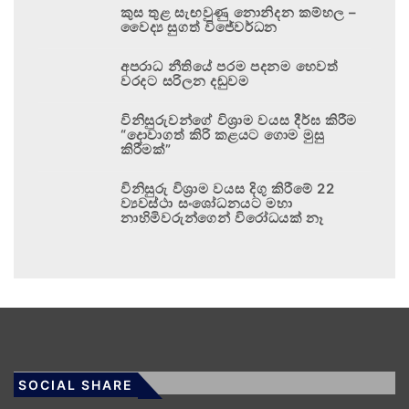
කුස තුළ සැඟවුණු නොනිදන කම්හල –
වෛද්‍ය සුගත් විජේවර්ධන
අපරාධ නීතියේ පරම පදනම හෙවත්
වරදට සරිලන දඬුවම
විනිසුරුවන්ගේ විශ්‍රාම වයස දීර්ඝ කිරීම
“දොවාගත් කිරි කළයට ගොම මුසු
කිරීමක්”
විනිසුරු විශ්‍රාම වයස දිගු කිරීමේ 22
ව්‍යවස්ථා සංශෝධනයට මහා
නාහිමිවරුන්ගෙන් විරෝධයක් නෑ
SOCIAL SHARE