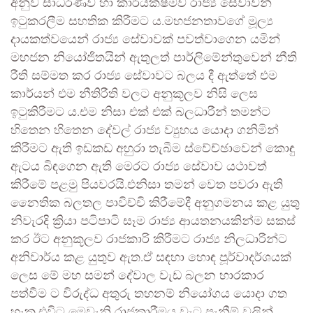
අනුව සාධරණව හා කාර්යක්ෂමව රාජ්‍ය සේවාවන්
ඉටුකරලීම සහතික කිරීමට ය.මහජනතාවගේ මූල්‍ය
දායකත්වයෙන් රාජ්‍ය සේවාවක් පවත්වාගෙන යමින්
මහජන නියෝජිතයින් ඇතුලත් පාර්ලිමේන්තුවෙන් නීති
රීති සම්මත කර රාජ්‍ය සේවාවට බලය දී ඇත්තේ එම
කාර්යන් එම නීතිරීති වලට අනුකූලව නිසි ලෙස
ඉටුකිරීමට ය.එම නිසා එක් එක් බලධාරීන් තමන්ට
හිතෙන හිතෙන දේවල් රාජ්‍ය ව්‍යුහය යොදා ගනිමින්
කිරීමට ඇති ඉඩකඩ අහුරා තැබීම ස්වේච්ඡාවෙන් කොඳු
ඇටය බිඳගෙන ඇති මෙරට රාජ්‍ය සේවාව යථාවත්
කිරීමේ පළමු පියවරයි.එනිසා තමන් වෙත පවරා ඇති
නෛතික බලතල පාවිච්චි කිරීමේදී අනුගමනය කළ යුතු
නිවැරදි ක්‍රියා පටිපාටි සෑම රාජ්‍ය ආයතනයකින්ම සකස්
කර ඊට අනුකූලව රාජකාරි කිරීමට රාජ්‍ය නිලධාරීන්ට
අනිවාර්ය කළ යුතුව ඇත.ඒ සඳහා හොඳ පූර්වාදර්ශයක්
ලෙස මේ මහ සමන් දේවාල වැඩ බලන භාරකාර
පත්වීම ට විරුද්ධ අතුරු තහනම් නියෝගය යොදා ගත
හැක.එවිට මෙවැනි රාජකාරීමය වැට පැනීම් වලින්