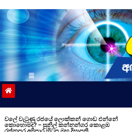
Skip
to
content
vinivida.lk
වලේ වැටුණු රජයේ ලොක්කන් ගොඩ එන්නේ
කොහොමද? – සුනිල් කන්නන්ගර කොළඹ
රත්නපුර අම්පාර හිටපු මහ දිසාපති