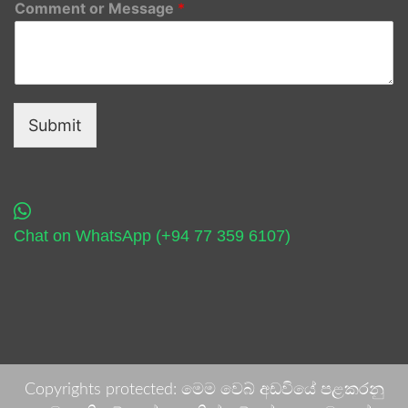
Comment or Message
*
Submit
Chat on WhatsApp (+94 77 359 6107)
Copyrights protected: මෙම වෙබ් අඩවියේ පළකරනු