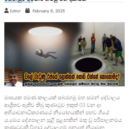
February 6, 2025
Editor
මාසයක පමණ කාලයක් සබරගමු මහ සමන් දේවාලය
ආශ්‍රිතව ඇතිව තිබු කුණාටුව ඉකුත් 03 වන දා
අභියාචනාධිකරණයේ නියෝගයකින් පහව ගියේ
ය.මෙය දේශපාලන සුළි සුළඟකින් මතු වූ පරිපාලනමය
කුණාටුවකි.විහාර දේවාලගම් පනතේ නියාමන