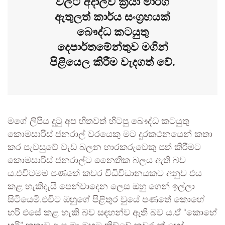
වලට අදාලව ක්‍රියා මාර්ග
ඇතුලත් කාර්ය සංග්‍රහයක්
බෞද්ධ කටයුතු
දෙපාර්තමේන්තුව මගින්
පිළියෙල කිරීම වැදගත් වේ.
මගේ ලිපිය දුටු අප හිතවත් හිටපු බෞද්ධ කටයුතු
කොමසාරිස් ජනරාල් වරයෙකු මට දුරකථනයෙන් කතා
කර පැවසුවේ වැඩ බලන භාරකරුවෙකු පත් කිරීමට
කොමසාරිස් ජනරාල්ට නෛතික බලය ඇති බව
ය.එවිටමම පණතේ කවර විධිවිධානයකට අනුව එය
කළ හැකිදැයි පෙන්වාදෙන ලෙස ඔහු ගෙන් ඉල්ලා
සිටියෙමි.එවිට ඔහුගේ පිළිතුර වුයේ පණතේ කොහේ
හරි එසේ කළ හැකි බව සඳහන්ව ඇති බව ය.ඒ “කොහේ