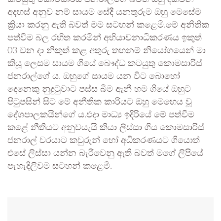
අදහස් අනුව නම් සායම සේදී යනතුරුම ඔහු මෙසේම
ක්‍රියා කරනු ඇති බවත් මම සටහන් කළෙමි.මේ අනීතික
පත්වීම බල රහිත කරමින් අභියාචනාධිකරණය ඉකුත්
03 වන දා නිකුත් කළ අතුරු තහනම් නියෝගයෙන් මා
කියූ ලෙසම සායම ගියේ බෞද්ධ කටයුතු කොමසාරිස්
ජනරාල්ගේ ය. ඔහුගේ සායම යන විට බොහෝ
දෙනෙකු නුදුටුවාට පස්ස බිම ඇනී හම ගියේ ඔහුට
පිටුපසින් සිට මේ අනීතික කාරියට ඔහු මෙහෙය වූ
දේශපාලකයින්ගේ ය.එදා මාධ්‍ය ඉදිරියේ මේ පත්වීම
කළේ නීතියට අනුවයැයි කියා ලිස්සා ගිය කොමසාරිස්
ජනරාල් වරයාට කවුරුන් හෝ අධිකරණයට ගියොත්
එසේ ලිස්සා යන්න බැරිවෙනු ඇති බවත් මගේ ලිපියේ
පැහැදිලිවම සටහන් කළෙමි.