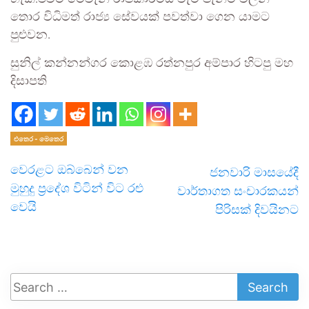
තොර විධිමත් රාජ්‍ය සේවයක් පවත්වා ගෙන යාමට
පුළුවන.
සුනිල් කන්නන්ගර කොළඹ රත්නපුර අම්පාර හිටපු මහ
දිසාපති
එතෙර - මෙතෙර
වෙරළට ඔබ්බෙන් වන
ජනවාරි මාසයේදී
මුහුදු ප්‍රදේශ විටින් විට රළු
වාර්තාගත සංචාරකයන්
වෙයි
පිරිසක් දිවයිනට