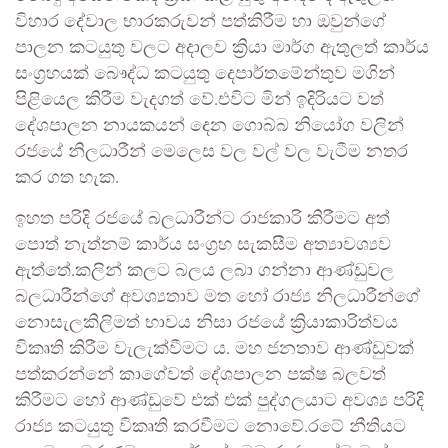
විහාර දේවාල භාරකරුවන් පත්කිරීම හා ඔවුන්ගේ
පාලන කටයුතු වලට අදාලව ක්‍රියා මාර්ග ඇතුලත් කාර්ය
සංග්‍රහයක් බෞද්ධ කටයුතු දෙපාර්තමේන්තුව මගින්
පිළියෙල කිරීම වැදගත් වේ.එවිට මින් ඉදිරියට වත්
දේශපාලන නායකයන් දෙන ගොබ්බ නියෝග වලින්
රජයේ නිලධාරීන් මෙලෙස වල වල් වල වැටීම නතර
කර ගත හැක.
ඉහත පරිදි රජයේ බලධාරීන්ට රාජකාරි කිරීමට අත්
පොත් නැත්නම් කාර්ය සංග්‍රහ සැකසීම අත්‍යාවශ්‍යව
ඇත්තේ.කලින් කලට බලය ලබා ගන්නා ආණ්ඩුවල
බලධාරීන්ගේ අවශ්‍යතාව මත හෝ රාජ්‍ය නිලධාරීන්ගේ
නොසැලකිලිමත් භාවය නිසා රජයේ ක්‍රියාකාරිත්වය
විකෘති කිරීම වැලැක්වීමට ය. මහ ජනතාව ආණ්ඩුවක්
පත්කරන්නේ කාගේවත් දේශපාලන පක්ෂ බලවත්
කිරීමට හෝ ආණ්ඩුවේ එක් එක් පුද්ගලයාට අවශ්‍ය පරිදි
රාජ්‍ය කටයුතු විකෘති කරවීමට නොවේ.රටේ නීතියට