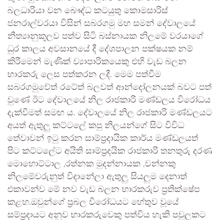
බලධාරියා වන බෞද්ධ කටයුතු කොමසාරිස්
ජනරාල්වරයා විසින් සබරගමු මහ සමන් දේවාලයේ
නීත්‍යානුකූලව පත්ව සිටි බස්නායක නිලමේ වරයාගේ
ධුර කාලය අවසානයේ දී දේශපාලන පක්ෂයක නම්
කිරීමෙන් මැණික් ව්‍යාපාරිකයෙකු එහි වැඩ බලන
භාරකරු ලෙස පත්කරන ලදී. මෙම පත්වීම
සබරගමුවේත් රටේත් බලවත් ආන්දෝලනයක් බවට පත්
වුණේ ඊට දේවාලයේ නිල රාජකාරි මණ්ඩලය විරෝධය
දැක්වීමත් සමඟ ය. දේවාලයේ නිල රාජකාරි මණ්ඩලයට
අයත් ඇතුලු කට්ටලේ කපු නිලයන්ගේ සිට විවිධ
තේවාවන් ඉටු කරන සාම්ප්‍රදායික කාර්ය මණ්ඩලයත්
පිට කට්ටලේට අයිති සාම්ප්‍රදයික රාජකාරි තනතුරු දරණ
මොහොට්ටාල ,රත්නක මුදන්නායක ,වන්නකු
නිලමේවරුනුත් විදානේලා ඇතුලු සියලුම දෙනාත්
එකාවන්ව මේ නව වැඩ බලන භාරකරුව ප්‍රතික්ෂේප
කළහ.ඔවුන්ගේ ප්‍රබල විරෝධයට හේතුව වූයේ
සම්ප්‍රදායට අනුව භාරකරුවෙකු පත්විය හැකි පවුලකට