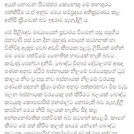
අයත් නොවන පිටස්තර කෙනෙකු මේ තනතුරට
පත්කිරීම ය.ඒ අනුව මෙය සම්ප්‍රදාය අතික්‍රමණය කළ
අනිසි ක්‍රියාවක් බව ඉඳුරාම පැහැදිලි ය.
මේ පිළිබඳව මාධ්‍යයෙන් ප්‍රචාරය වීමෙන් පසු පසුගිය
ජනවාරි පස් වන දින මුහුණු පොතේ සටහනක් හා
විනිවිද ඇතුළු වෙබ් අඩවි කීපයක පළවූ ලිපියක් මඟින්
මම මෙම පත්වීමේ නෛතික භාවයක් නැති බවට
කරුණු පෙන්වා දුනිමි. බෞද්ධ විහාර දේවාලගම් ආඥා
පණත අනුව ස්ථිර බස්නායක නිලමේ වරයෙකුගේ ධුර
කාලය නිම වූ පසු නව බස්නායක නිලමේ වරයකු
පණතේ සඳහන් ක්‍රියා මාර්ග අනුව පත්කරනවා මිස වැඩ
බලන බස්නායක වරයෙකු පත් කිරීමට බලයක් බෞද්ධ
කටයුතු කොමසාරිස් ජනරාල්ට නොමැති බව පැහැදිලි
කරමින් මෙය නිසි බලයක් නැතිව සිදු කළ
අන්තනෝමතික පත්වීමක් බව සටහන් කළෙමි. කාගේ
කීමට මේ පත් කිරීම කලත් සායම යන්නේ බෞද්ධ
කටයුතු කොමසාරිස් ජනරාල්ගේ බවත් ඔහු දක්වන