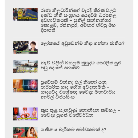
රාජ්‍ය නිලධාරීන්ගේ වැරදි තීරණවලට
දණ්ඩ නීති සංග්‍රහය යෙදවීම බරපතල
අවභාවිතයකි – සුනිල් කන්නන්ගර
කොළඹ, රත්නපුර, අම්පාර හිටපු මහ
දිසාපති
ලෝකයේ අඩුවෙන්ම නිදා ගන්නා ජාතිය?
නැව් වලින් බහලුම් මුහුදට පෙරලීම සුළු
පටු දෙයක් නොවේ
ප්‍රවේසම් වන්න; එල් නිනෝ යනු
පාරිසරික හෘද රෝග අවදානමකි –
හෘදවේද විශේෂඥ වෛද්‍ය මහාචාර්ය
නාමල් විජයසිංහ
කුස තුළ සැඟවුණු නොනිදන කම්හල –
වෛද්‍ය සුගත් විජේවර්ධන
ගණිතය බැරිකම මෝඩකමක් ද?