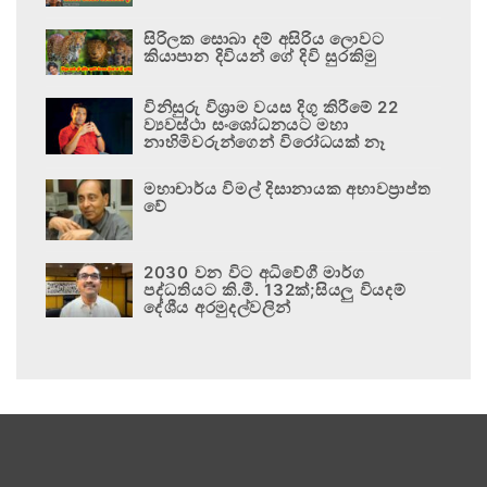
සිරිලක සොබා දම් අසිරිය ලොවට
කියාපාන දිවියන් ගේ දිවි සුරකිමු
විනිසුරු විශ්‍රාම වයස දිගු කිරීමේ 22
ව්‍යවස්ථා සංශෝධනයට මහා
නාහිමිවරුන්ගෙන් විරෝධයක් නෑ
මහාචාර්ය විමල් දිසානායක අභාවප්‍රාප්ත
වේ
2030 වන විට අධිවේගී මාර්ග
පද්ධතියට කි.මී. 132ක්;සියලු වියදම්
දේශීය අරමුදල්වලින්