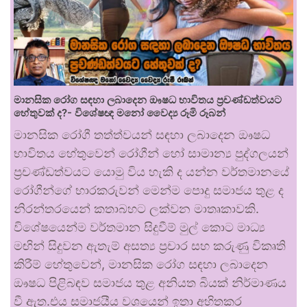
මානසික රෝග සඳහා ලබාදෙන ඖෂධ භාවිතය ප්‍රචණ්ඩත්වයට
හේතුවක් ද?- විශේෂඥ මනෝ වෛද්‍ය රූමි රූබන්
මානසික රෝගී තත්ත්වයන් සඳහා ලබාදෙන ඖෂධ
භාවිතය හේතුවෙන් රෝගීන් හෝ සාමාන්‍ය පුද්ගලයන්
ප්‍රචණ්ඩත්වයට යොමු විය හැකි ද යන්න වර්තමානයේ
රෝගීන්ගේ භාරකරුවන් මෙන්ම පොදු සමාජය තුළ ද
නිරන්තරයෙන් කතාබහට ලක්වන මාතෘකාවකි.
විශේෂයෙන්ම වර්තමාන සිදුවීම් මුල් කොට මාධ්‍ය
මඟින් සිදුවන ඇතැම් අසත්‍ය ප්‍රචාර සහ කරුණු විකෘති
කිරීම් හේතුවෙන්, මානසික රෝග සඳහා ලබාදෙන
ඖෂධ පිළිබඳව සමාජය තුළ අනියත බියක් නිර්මාණය
වී ඇත.එය සමාජයීය වශයෙන් ඉතා අහිතකර