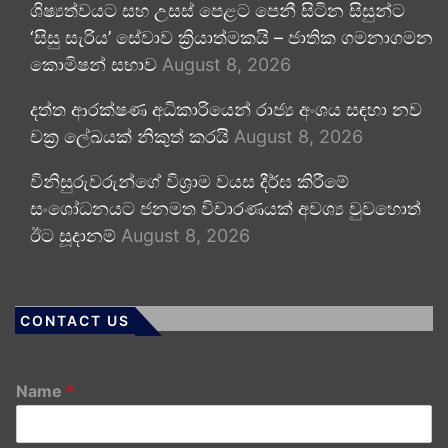
ශිෂ්‍යත්වයට සහ උසස් පෙළට පෙනී සිටින සිසුන්ට
‘සිසු සැරිය’ සේවාව ක්‍රියාත්මකයි – ජාතික ගමනාගමන
කොමිෂන් සභාව
August 8, 2026
දත්ත ආරක්ෂණ අධිකාරියෙන් රාජ්‍ය අංශය සඳහා නව
චක්‍ර ලේඛයක් නිකුත් කරයි
August 8, 2026
විනිසුරුවරුන්ගේ විශ්‍රාම වයස දීර්ඝ කිරීමේ
සංශෝධනයට ජනමත විචාරණයක් අවශ්‍ය වුවහොත්
ඊට සූදානම්
August 8, 2026
CONTACT US
Name
*