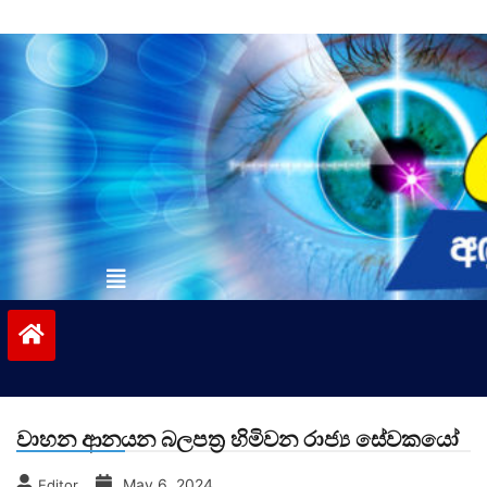
Skip
to
content
vinivida.lk
වාහන ආනයන බලපත්‍ර හිමිවන රාජ්‍ය සේවකයෝ
May 6, 2024
Editor