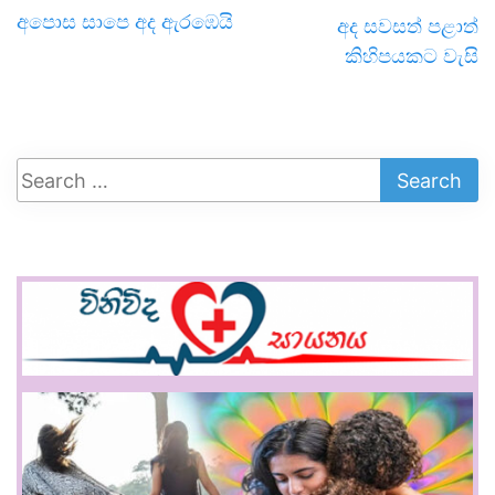
අපොස සාපෙ අද ඇරඹෙයි
අද සවසත් පළාත්
කිහිපයකට වැසි