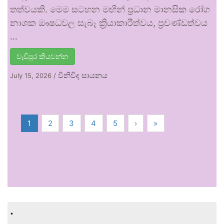
තත්වයකි. මෙම සටහන මඟින් ප්‍රධාන මානසික රෝග
නාශක ඖෂධවල සැබෑ ක්‍රියාකාරීත්වය, ප්‍රචණ්ඩත්වය
…
වැඩිපුර කියවන්න
විනිවිද සායනය
July 15, 2026
/
1
2
3
4
5
›
»
.