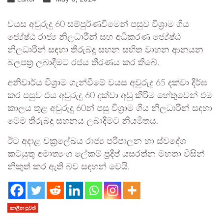
වයස අවුරුදු 60 සම්පුර්ණවීමෙන් පසුව විශ්‍රාම ගිය
ජ්‍යේෂ්ඨ රාජ්‍ය නිලධාරීන් සහ අධිකරණ ජ්‍යේෂ්ඨ
නිලධාරීන් සඳහා තීරුබදු සහන සහිත වාහන ආනයන
බලපත්‍ර ලබාදීමට රජය තීරණය කර තිබේ.
අනිවාර්ය විශ්‍රාම ගැන්වීමේ වයස අවුරුදු 65 දක්වා දීර්ඝ
කර පසුව එය අවුරුදු 60 දක්වා අඩු කිරිම හේතුවෙන් එම
කාලය තුළ අවුරුදු 60න් පසු විශ්‍රාම ගිය නිලධාරීන් සඳහා
මෙම තීරුබදු සහනය ලබාදීමට නියමිතය.
ඊට අදාළ චක්‍රලේඛය රාජ්‍ය පරිපාලන හා ස්වදේශ
කටයුතු අමාත්‍යංශ ලේකම් ප්‍රදීප් යසරත්න මහතා විසින්
නිකුත් කර ඇති බව සඳහන් වෙයි.
කාලීන පුවත්