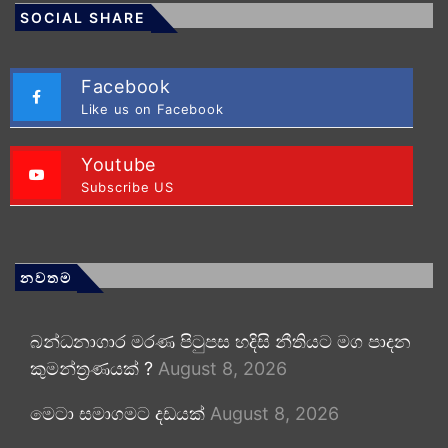
SOCIAL SHARE
Facebook
Like us on Facebook
Youtube
Subscribe US
නවතම
බන්ධනාගාර මරණ පිටුපස හදිසි නීතියට මග පාදන
කුමන්ත්‍රණයක් ?
August 8, 2026
මෙටා සමාගමට දඩයක්
August 8, 2026