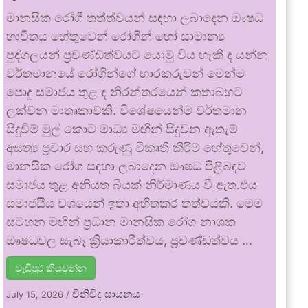
මානසික රෝගී තත්ත්වයන් සඳහා ලබාදෙන ඖෂධ
භාවිතය හේතුවෙන් රෝගීන් හෝ සාමාන්‍ය
පුද්ගලයන් ප්‍රචණ්ඩත්වයට යොමු විය හැකි ද යන්න
වර්තමානයේ රෝගීන්ගේ භාරකරුවන් මෙන්ම
පොදු සමාජය තුළ ද නිරන්තරයෙන් කතාබහට
ලක්වන මාතෘකාවකි. විශේෂයෙන්ම වර්තමාන
සිදුවීම් මුල් කොට මාධ්‍ය මඟින් සිදුවන ඇතැම්
අසත්‍ය ප්‍රචාර සහ කරුණු විකෘති කිරීම් හේතුවෙන්,
මානසික රෝග සඳහා ලබාදෙන ඖෂධ පිළිබඳව
සමාජය තුළ අනියත බියක් නිර්මාණය වී ඇත.එය
සමාජයීය වශයෙන් ඉතා අහිතකර තත්වයකි. මෙම
සටහන මඟින් ප්‍රධාන මානසික රෝග නාශක
ඖෂධවල සැබෑ ක්‍රියාකාරීත්වය, ප්‍රචණ්ඩත්වය …
වැඩිපුර කියවන්න
විනිවිද සායනය
July 15, 2026
/