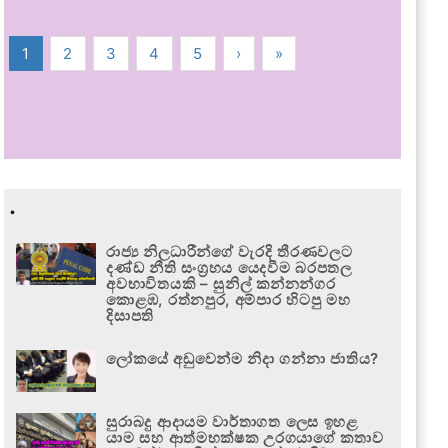
1
2
3
4
5
›
»
.
රාජ්‍ය නිලධාරීන්ගේ වැරදි තීරණවලට
දණ්ඩ නීති සංග්‍රහය යෙදවීම බරපතල
අවභාවිතයකි – සුනිල් කන්නන්ගර
කොළඹ, රත්නපුර, අම්පාර හිටපු මහ
දිසාපති
ලෝකයේ අඩුවෙන්ම නිදා ගන්නා ජාතිය?
සුරාබදු ආදායම වාර්තාගත ලෙස ඉහළ
යාම සහ ආත්මභක්ෂක උරගයාගේ කතාව