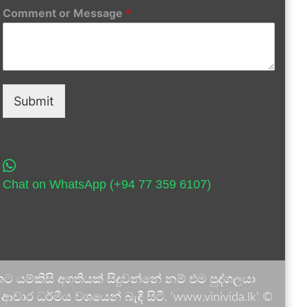
Comment or Message
*
Submit
Chat on WhatsApp (+94 77 359 6107)
 යම්කිසි අගතියක් සිදුවන්නේ නම් එම පුද්ගලයා
ාර ධර්මීය වශයෙන් බැඳී සිටී. 'www.vinivida.lk' ©