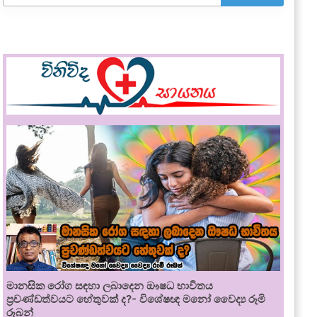
මානසික රෝග සඳහා ලබාදෙන ඖෂධ භාවිතය
ප්‍රචණ්ඩත්වයට හේතුවක් ද?- විශේෂඥ මනෝ වෛද්‍ය රූමි
රූබන්