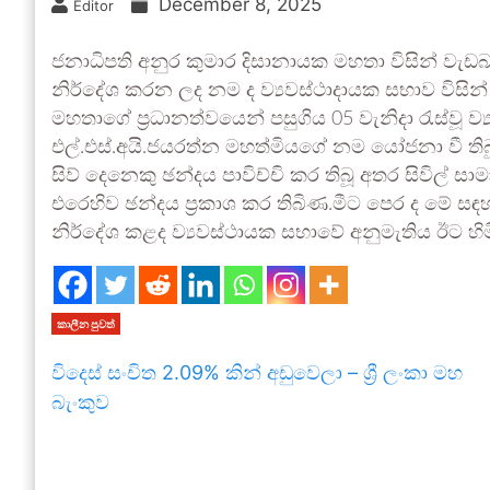
December 8, 2025
Editor
ජනාධිපති අනුර කුමාර දිසානායක මහතා විසින් වැඩ
නිර්දේශ කරන ලද නම ද ව්‍යවස්ථාදායක සභාව විසින් 
මහතාගේ ප්‍රධානත්වයෙන් පසුගිය 05 වැනිදා රැස්වූ ව
එල්.එස්.අයි.ජයරත්න මහත්මියගේ නම යෝජනා වී ති
සිව් දෙනෙකු ඡන්දය පාවිච්චි කර තිබූ අතර සිවි
එරෙහිව ඡන්දය ප්‍රකාශ කර තිබිණ.මීට පෙර ද මේ සඳහ
නිර්දේශ කළද ව්‍යවස්ථායක සභාවේ අනුමැතිය ඊට හි
කාලීන පුවත්
විදෙස් සංචිත 2.09% කින් අඩුවෙලා – ශ්‍රී ලංකා මහ
බැංකුව