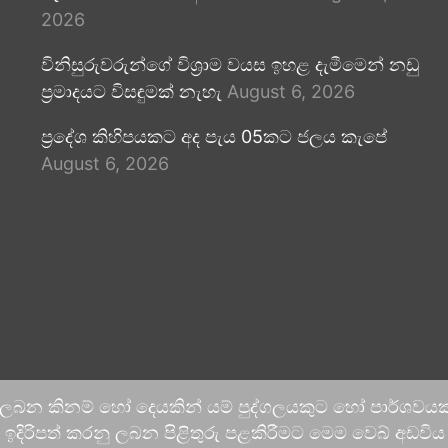
2026
විනිසුරුවරුන්ගේ විශ්‍රාම වයස ඉහළ දැමීමෙන් නඩු
ප්‍රමාදයට විසඳුමක් නැහැ
August 6, 2026
ප්‍රදේශ කිහිපයකට අද පැය 05කට ජලය කැපේ
August 6, 2026
 ලබන කිනම් හෝ දෙයකින් යම් පුද්ගලයකුට හෝ පාර්ශවයකට
දිරිපත් කරනු ලබන පිළිතුරු පළකිරීමට මෙම වෙබ් අඩවිය ආච