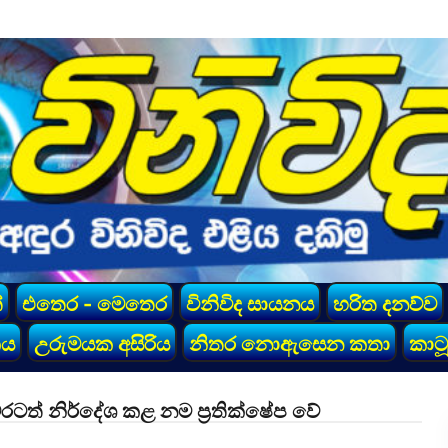
්
එතෙර - මෙතෙර
විනිවිද සායනය
හරිත දනව්ව
කය
උරුමයක අසිරිය
නිතර නොඇසෙන කතා
කාටූ
ටත් නිර්දේශ කළ නම ප්‍රතික්ෂේප වේ