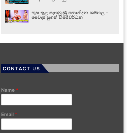
කුස තුළ සැඟවුණු නොනිදන කම්හල –
වෛද්‍ය සුගත් විජේවර්ධන
CONTACT US
Name
*
Email
*