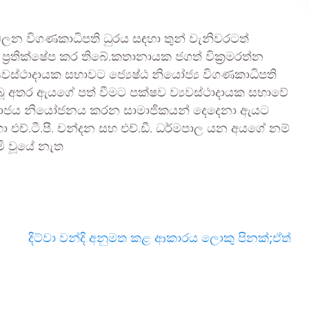
බලන විගණකාධිපති ධුරය සඳහා තුන් වැනිවරටත්
ප්‍රතික්ෂේප කර තිබේ.කතානායක ජගත් වික්‍රමරත්න
්‍යවස්ථාදායක සභාවට ජ්‍යෙෂ්ඨ නියෝජ්‍ය විගණකාධිපති
බූ අතර ඇයගේ පත් වීමට පක්ෂව ව්‍යවස්ථාදායක සභාවේ
ල් සාමාජය නියෝජනය කරන සාමාජිකයන් දෙදෙනා ඇයට
ා එච්.ටී.පී. චන්දන සහ එච්.ඩී. ධර්මපාල යන අයගේ නම්
මි වූයේ නැත
දිට්වා වන්දි අනුමත කළ ආකාරය ලොකු පිනක්;ඒත්