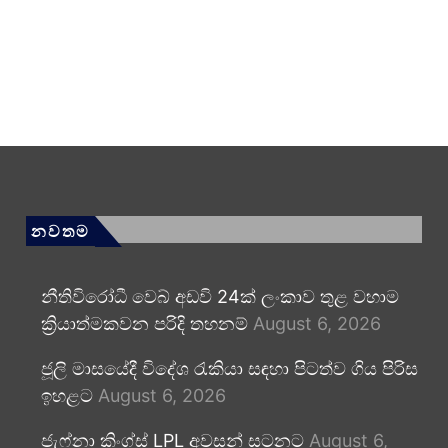
නවතම
නීතිවිරෝධී වෙබ් අඩවි 24ක් ලංකාව තුළ වහාම
ක්‍රියාත්මකවන පරිදි තහනම්
August 6, 2026
ජූලි මාසයේදී විදේශ රැකියා සඳහා පිටත්ව ගිය පිරිස
ඉහළට
August 6, 2026
ජැෆ්නා කිංග්ස් LPL අවසන් සටනට
August 6,