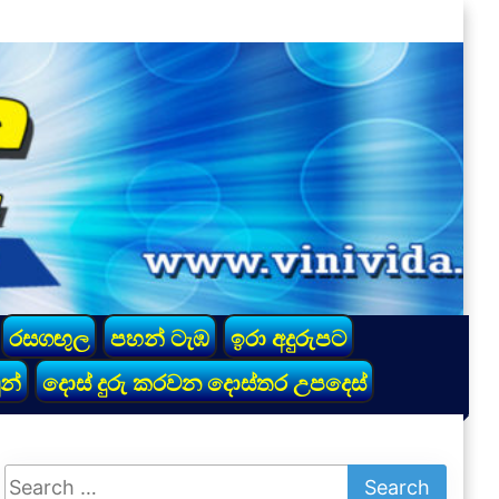
රසගඟුල
පහන් ටැඹ
ඉරා අදුරුපට
න්
දොස් දුරු කරවන දොස්තර උපදෙස්