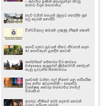
– ආචාර්ය ප්‍රණීත් අභයසුන්දර හිටපු
මානව විද්‍යා මහාචාර්ය
නැව් වලින් බහලුම් මුහුදට පෙරලීම සුළු
පටු දෙයක් නොවේ
විශ්වවිද්‍යාල කඩඉම් ලකුණු නිකුත් කෙරේ
ගොවි ගතට සුවයත් හිතට නිවනත් සදන
AI ගොවිතැන ළඟදීම අපටත්
හෝමර්ගේ සම්භාව්‍ය වීර කාව්‍යය
Odyssey ඇසුරෙන් ක්‍රිස්ටෝෆර් නෝලන්
තැනූ දැවැන්ත සිනමාපටය
ප්‍රවේසම් වන්න; එල් නිනෝ යනු පාරිසරික
හෘද රෝග අවදානමකි – හෘදවේද
විශේෂඥ වෛද්‍ය මහාචාර්ය නාමල්
විජයසිංහ
අපරාධ නීතියේ පරම පදනම හෙවත්
වරදට සරිලන දඬුවම