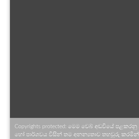
Copyrights protected: මෙම වෙබ් අඩවියේ පළකරනු
හෝ පාර්ශවය විසින් තම අනන්‍යතාව තහවුරු කරමින් ඉ