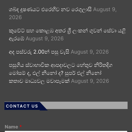
ශබ්ද දූෂණයට එරෙහිව නව රෙගුලාසි
August 9,
2026
කුවේට් සහ කොළඹ අතර ශ්‍රී ලංකන් ගුවන් සේවා යළි
ඇරඹේ
August 9, 2026
අද පස්වරු 2.00න් පසු වැසි
August 9, 2026
පසුගිය ස්වාභාවික ආපදාවලට හේතුව නිරිතදිග
මෝසම් ද, එල් නිනෝ ද? සුපර් එල් නිනෝ
කතාව මාධ්‍යවල මවාපෑමක්
August 9, 2026
CONTACT US
Name
*