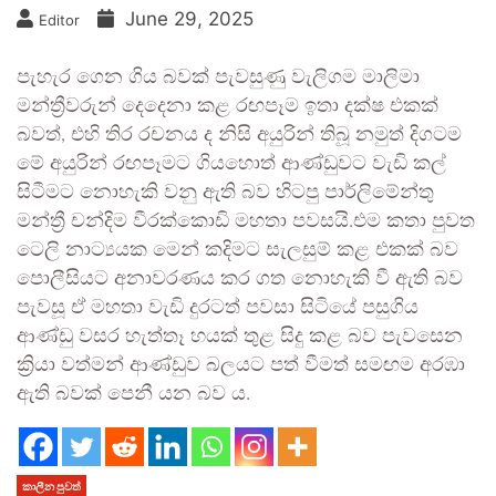
June 29, 2025
Editor
පැහැර ගෙන ගිය බවක් පැවසුණු වැලිගම මාලිමා
මන්ත්‍රීවරුන් දෙදෙනා කළ රඟපෑම ඉතා දක්ෂ එකක්
බවත්, එහි තිර රචනය ද නිසි අයුරින් තිබූ නමුත් දිගටම
මේ අයුරින් රඟපෑමට ගියහොත් ආණ්ඩුවට වැඩි කල්
සිටීමට නොහැකි වනු ඇති බව හිටපු පාර්ලිමේන්තු
මන්ත්‍රී චන්දිම වීරක්කොඩි මහතා පවසයි.එම කතා පුවත
ටෙලි නාට්‍යයක මෙන් කදිමට සැලසුම් කළ එකක් බව
පොලීසියට අනාවරණය කර ගත නොහැකි වී ඇති බව
පැවසූ ඒ මහතා වැඩි දුරටත් පවසා සිටියේ පසුගිය
ආණ්ඩු වසර හැත්තෑ හයක් තුළ සිදු කළ බව පැවසෙන
ක්‍රියා වත්මන් ආණ්ඩුව බලයට පත් වීමත් සමඟම අරඹා
ඇති බවක් පෙනී යන බව ය.
කාලීන පුවත්