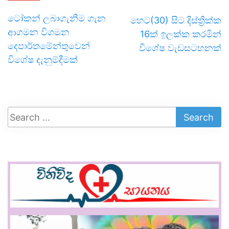
ටෝකන් ලබාගැනීම ගැන
හෙට(30) සිට දිස්ත්‍රික්ක
ආගමන විගමන
16ක් ඉලක්ක කරමින්
දෙපාර්තමේන්තුවෙන්
විශේෂ වැඩසටහනක්
විශේෂ දැනුම්දීමක්