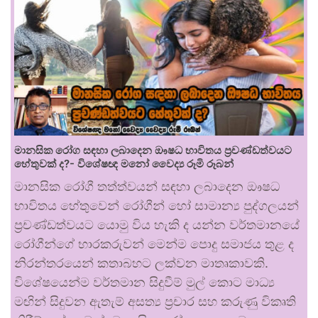
මානසික රෝග සඳහා ලබාදෙන ඖෂධ භාවිතය ප්‍රචණ්ඩත්වයට
හේතුවක් ද?- විශේෂඥ මනෝ වෛද්‍ය රූමි රූබන්
මානසික රෝගී තත්ත්වයන් සඳහා ලබාදෙන ඖෂධ
භාවිතය හේතුවෙන් රෝගීන් හෝ සාමාන්‍ය පුද්ගලයන්
ප්‍රචණ්ඩත්වයට යොමු විය හැකි ද යන්න වර්තමානයේ
රෝගීන්ගේ භාරකරුවන් මෙන්ම පොදු සමාජය තුළ ද
නිරන්තරයෙන් කතාබහට ලක්වන මාතෘකාවකි.
විශේෂයෙන්ම වර්තමාන සිදුවීම් මුල් කොට මාධ්‍ය
මඟින් සිදුවන ඇතැම් අසත්‍ය ප්‍රචාර සහ කරුණු විකෘති