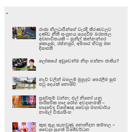
.
රාජ්‍ය නිලධාරීන්ගේ වැරදි තීරණවලට
දණ්ඩ නීති සංග්‍රහය යෙදවීම බරපතල
අවභාවිතයකි – සුනිල් කන්නන්ගර
කොළඹ, රත්නපුර, අම්පාර හිටපු මහ
දිසාපති
ලෝකයේ අඩුවෙන්ම නිදා ගන්නා ජාතිය?
නැව් වලින් බහලුම් මුහුදට පෙරලීම සුළු
පටු දෙයක් නොවේ
ප්‍රවේසම් වන්න; එල් නිනෝ යනු
පාරිසරික හෘද රෝග අවදානමකි –
හෘදවේද විශේෂඥ වෛද්‍ය මහාචාර්ය
නාමල් විජයසිංහ
කුස තුළ සැඟවුණු නොනිදන කම්හල –
වෛද්‍ය සුගත් විජේවර්ධන