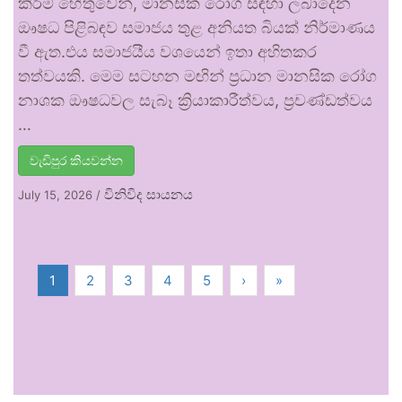
කිරීම් හේතුවෙන්, මානසික රෝග සඳහා ලබාදෙන
ඖෂධ පිළිබඳව සමාජය තුළ අනියත බියක් නිර්මාණය
වී ඇත.එය සමාජයීය වශයෙන් ඉතා අහිතකර
තත්වයකි. මෙම සටහන මඟින් ප්‍රධාන මානසික රෝග
නාශක ඖෂධවල සැබෑ ක්‍රියාකාරීත්වය, ප්‍රචණ්ඩත්වය
…
වැඩිපුර කියවන්න
විනිවිද සායනය
July 15, 2026
/
1
2
3
4
5
›
»