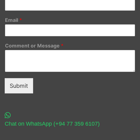
Email
*
Comment or Message
*
Submit
Chat on WhatsApp (+94 77 359 6107)