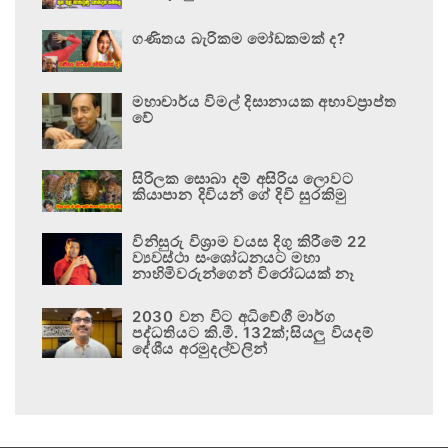
ගණිතය බැරිකම මෝඩකමක් ද?
මහාචාර්ය විමල් දිසානායක අභාවප්‍රාප්ත
වේ
සිරිලක සොබා දම් අසිරිය ලොවට
කියාපාන දිවියන් ගේ දිවි සුරකිමු
විනිසුරු විශ්‍රාම වයස දිගු කිරීමේ 22
ව්‍යවස්ථා සංශෝධනයට මහා
නාහිමිවරුන්ගෙන් විරෝධයක් නෑ
2030 වන විට අධිවේගී මාර්ග
පද්ධතියට කි.මී. 132ක්;සියලු වියදම්
දේශීය අරමුදල්වලින්