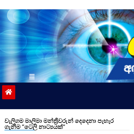
Skip
to
content
vinivida.lk
වැලිගම මාලිමා මන්ත්‍රීවරුන් දෙදෙනා පැහැර
ගැනීම “ටෙලි නාට්‍යයක්”