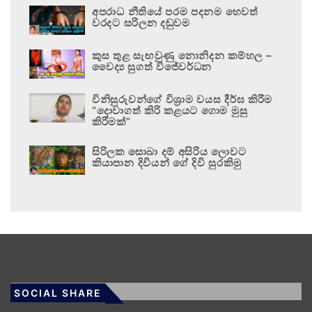
අපරාධ නීතියේ පරම පදනම හෙවත්
වරදට සරිලන දඬුවම
කුස තුළ සැඟවුණු නොනිදන කම්හල –
වෛද්‍ය සුගත් විජේවර්ධන
විනිසුරුවන්ගේ විශ්‍රාම වයස දීර්ඝ කිරීම
“දොවාගත් කිරි කළයට ගොම මුසු
කිරීමක්”
සිරිලක සොබා දම් අසිරිය ලොවට
කියාපාන දිවියන් ගේ දිවි සුරකිමු
SOCIAL SHARE