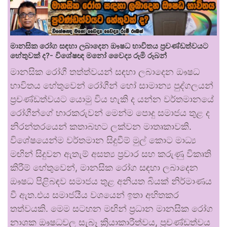
මානසික රෝග සඳහා ලබාදෙන ඖෂධ භාවිතය ප්‍රචණ්ඩත්වයට
හේතුවක් ද?- විශේෂඥ මනෝ වෛද්‍ය රූමි රූබන්
මානසික රෝගී තත්ත්වයන් සඳහා ලබාදෙන ඖෂධ
භාවිතය හේතුවෙන් රෝගීන් හෝ සාමාන්‍ය පුද්ගලයන්
ප්‍රචණ්ඩත්වයට යොමු විය හැකි ද යන්න වර්තමානයේ
රෝගීන්ගේ භාරකරුවන් මෙන්ම පොදු සමාජය තුළ ද
නිරන්තරයෙන් කතාබහට ලක්වන මාතෘකාවකි.
විශේෂයෙන්ම වර්තමාන සිදුවීම් මුල් කොට මාධ්‍ය
මඟින් සිදුවන ඇතැම් අසත්‍ය ප්‍රචාර සහ කරුණු විකෘති
කිරීම් හේතුවෙන්, මානසික රෝග සඳහා ලබාදෙන
ඖෂධ පිළිබඳව සමාජය තුළ අනියත බියක් නිර්මාණය
වී ඇත.එය සමාජයීය වශයෙන් ඉතා අහිතකර
තත්වයකි. මෙම සටහන මඟින් ප්‍රධාන මානසික රෝග
නාශක ඖෂධවල සැබෑ ක්‍රියාකාරීත්වය, ප්‍රචණ්ඩත්වය