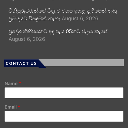
විනිසුරුවරුන්ගේ විශ්‍රාම වයස ඉහළ දැමීමෙන් නඩු
ප්‍රමාදයට විසඳුමක් නැහැ
August 6, 2026
ප්‍රදේශ කිහිපයකට අද පැය 05කට ජලය කැපේ
August 6, 2026
CONTACT US
Name
*
Email
*