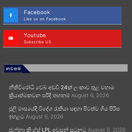
Facebook
Like us on Facebook
Youtube
Subscribe US
නවතම
නීතිවිරෝධී වෙබ් අඩවි 24ක් ලංකාව තුළ වහාම
ක්‍රියාත්මකවන පරිදි තහනම්
August 6, 2026
ජූලි මාසයේදී විදේශ රැකියා සඳහා පිටත්ව ගිය පිරිස
ඉහළට
August 6, 2026
ජැෆ්නා කිංග්ස් LPL අවසන් සටනට
August 6, 2026