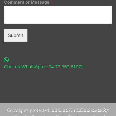
Comment or Message
*
Submit
Chat on WhatsApp (+94 77 359 6107)
Copyrights protected: මෙම වෙබ් අඩවියේ පළකරනු