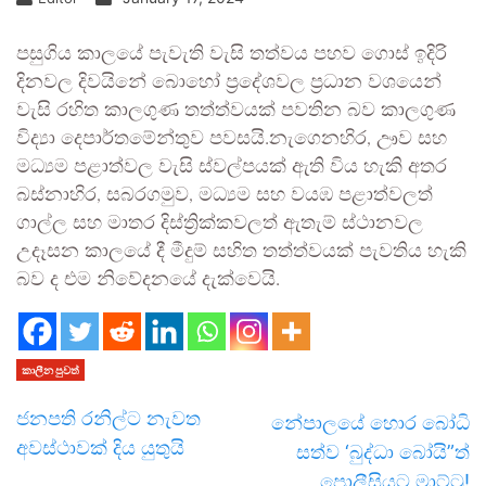
පසුගිය කාලයේ පැවැති වැසි තත්වය පහව ගොස් ඉදිරි
දිනවල දිවයිනේ බොහෝ ප්‍රදේශවල ප්‍රධාන වශයෙන්
වැසි රහිත කාලගුණ තත්ත්වයක් පවතින බව කාලගුණ
විද්‍යා දෙපාර්තමේන්තුව පවසයි.නැගෙනහිර, ඌව සහ
මධ්‍යම පළාත්වල වැසි ස්වල්පයක් ඇති විය හැකි අතර
බස්නාහිර, සබරගමුව, මධ්‍යම සහ වයඹ පළාත්වලත්
ගාල්ල සහ මාතර දිස්ත්‍රික්කවලත් ඇතැම් ස්ථානවල
උදෑසන කාලයේ දී මීදුම් සහිත තත්ත්වයක් පැවතිය හැකි
බව ද එම නිවේදනයේ දැක්වෙයි.
කාලීන පුවත්
ජනපති රනිල්ට නැවත
නේපාලයේ හොර බෝධි
අවස්ථාවක් දිය යුතුයි
සත්ව ‘බුද්ධා බෝයි”ත්
පොලීසියට මාට්ටු!