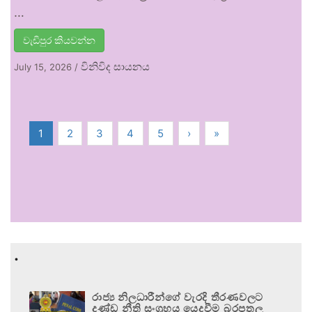
…
වැඩිපුර කියවන්න
විනිවිද සායනය
July 15, 2026
/
1
2
3
4
5
›
»
.
රාජ්‍ය නිලධාරීන්ගේ වැරදි තීරණවලට
දණ්ඩ නීති සංග්‍රහය යෙදවීම බරපතල