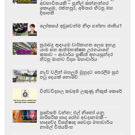
අවභාවිතයකි – සුනිල් කන්නන්ගර
කොළඹ, රත්නපුර, අම්පාර හිටපු මහ
දිසාපති
ලෝකයේ අඩුවෙන්ම නිදා ගන්නා ජාතිය?
සුරාබදු ආදායම වාර්තාගත ලෙස ඉහළ
යාම සහ ආත්මභක්ෂක උරගයාගේ
කතාව – ආචාර්ය ප්‍රණීත් අභයසුන්දර
හිටපු මානව විද්‍යා මහාචාර්ය
නැව් වලින් බහලුම් මුහුදට පෙරලීම සුළු
පටු දෙයක් නොවේ
විශ්වවිද්‍යාල කඩඉම් ලකුණු නිකුත් කෙරේ
ප්‍රවේසම් වන්න; එල් නිනෝ යනු
පාරිසරික හෘද රෝග අවදානමකි –
හෘදවේද විශේෂඥ වෛද්‍ය මහාචාර්ය
නාමල් විජයසිංහ