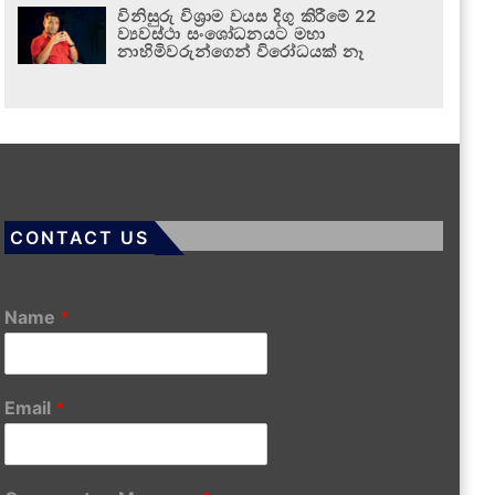
විනිසුරු විශ්‍රාම වයස දිගු කිරීමේ 22
ව්‍යවස්ථා සංශෝධනයට මහා
නාහිමිවරුන්ගෙන් විරෝධයක් නෑ
CONTACT US
Name
*
Email
*