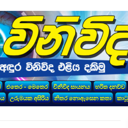
්
එතෙර - මෙතෙර
විනිවිද සායනය
හරිත දනව්ව
කය
උරුමයක අසිරිය
නිතර නොඇසෙන කතා
කාටූ