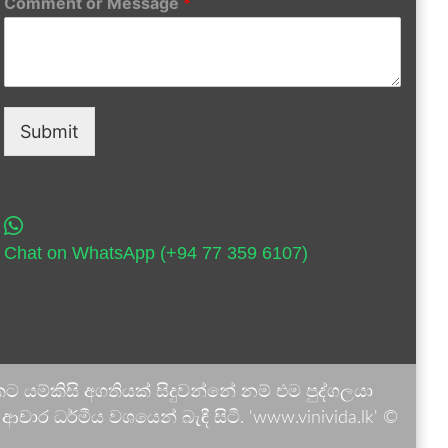
Comment or Message
*
Submit
Chat on WhatsApp (+94 77 359 6107)
 යම්කිසි අගතියක් සිදුවන්නේ නම් එම පුද්ගලයා
ාර ධර්මීය වශයෙන් බැඳී සිටී. 'www.vinivida.lk' ©