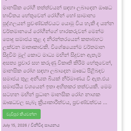
මානසික රෝගී තත්ත්වයන් සඳහා ලබාදෙන ඖෂධ
භාවිතය හේතුවෙන් රෝගීන් හෝ සාමාන්‍ය
පුද්ගලයන් ප්‍රචණ්ඩත්වයට යොමු විය හැකි ද යන්න
වර්තමානයේ රෝගීන්ගේ භාරකරුවන් මෙන්ම
පොදු සමාජය තුළ ද නිරන්තරයෙන් කතාබහට
ලක්වන මාතෘකාවකි. විශේෂයෙන්ම වර්තමාන
සිදුවීම් මුල් කොට මාධ්‍ය මඟින් සිදුවන ඇතැම්
අසත්‍ය ප්‍රචාර සහ කරුණු විකෘති කිරීම් හේතුවෙන්,
මානසික රෝග සඳහා ලබාදෙන ඖෂධ පිළිබඳව
සමාජය තුළ අනියත බියක් නිර්මාණය වී ඇත.එය
සමාජයීය වශයෙන් ඉතා අහිතකර තත්වයකි. මෙම
සටහන මඟින් ප්‍රධාන මානසික රෝග නාශක
ඖෂධවල සැබෑ ක්‍රියාකාරීත්වය, ප්‍රචණ්ඩත්වය …
වැඩිපුර කියවන්න
විනිවිද සායනය
July 15, 2026
/