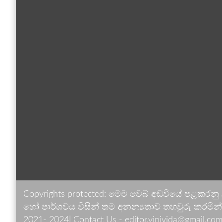
Copyrights protected: මෙම වෙබ් අඩවියේ පළකරනු
හෝ පාර්ශවය විසින් තම අනන්‍යතාව තහවුරු කරමින් ඉ
2021- 2024| Contact Us - editor.vinivida@gmail.com