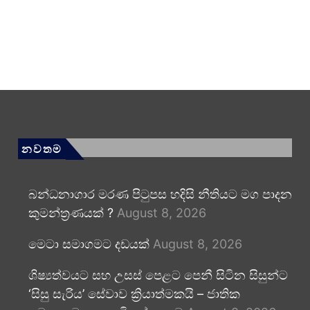
නවතම
බන්ධනාගාර මරණ පිටුපස හදිසි නීතියට මග පාදන
කුමන්ත්‍රණයක් ?
August 8, 2026
මෙටා සමාගමට දඩයක්
August 8, 2026
ශිෂ්‍යත්වයට සහ උසස් පෙළට පෙනී සිටින සිසුන්ට
‘සිසු සැරිය’ සේවාව ක්‍රියාත්මකයි – ජාතික