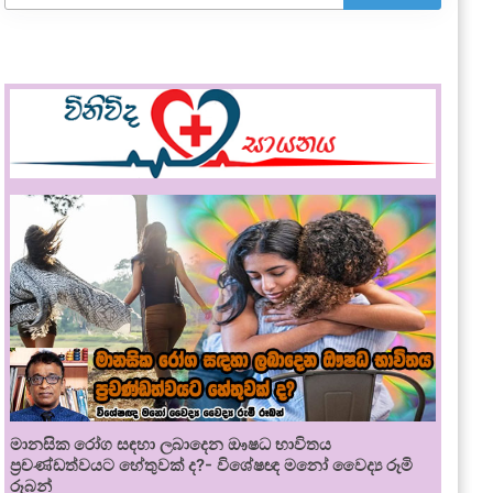
මානසික රෝග සඳහා ලබාදෙන ඖෂධ භාවිතය
ප්‍රචණ්ඩත්වයට හේතුවක් ද?- විශේෂඥ මනෝ වෛද්‍ය රූමි
රූබන්