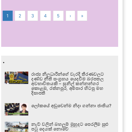
1
2
3
4
5
›
»
.
රාජ්‍ය නිලධාරීන්ගේ වැරදි තීරණවලට
දණ්ඩ නීති සංග්‍රහය යෙදවීම බරපතල
අවභාවිතයකි – සුනිල් කන්නන්ගර
කොළඹ, රත්නපුර, අම්පාර හිටපු මහ
දිසාපති
ලෝකයේ අඩුවෙන්ම නිදා ගන්නා ජාතිය?
නැව් වලින් බහලුම් මුහුදට පෙරලීම සුළු
පටු දෙයක් නොවේ