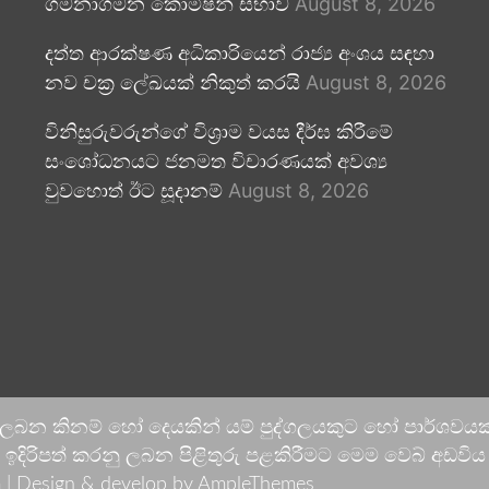
ගමනාගමන කොමිෂන් සභාව
August 8, 2026
දත්ත ආරක්ෂණ අධිකාරියෙන් රාජ්‍ය අංශය සඳහා
නව චක්‍ර ලේඛයක් නිකුත් කරයි
August 8, 2026
විනිසුරුවරුන්ගේ විශ්‍රාම වයස දීර්ඝ කිරීමේ
සංශෝධනයට ජනමත විචාරණයක් අවශ්‍ය
වුවහොත් ඊට සූදානම්
August 8, 2026
 ලබන කිනම් හෝ දෙයකින් යම් පුද්ගලයකුට හෝ පාර්ශවයකට
දිරිපත් කරනු ලබන පිළිතුරු පළකිරීමට මෙම වෙබ් අඩවිය ආච
 |
Design & develop by AmpleThemes