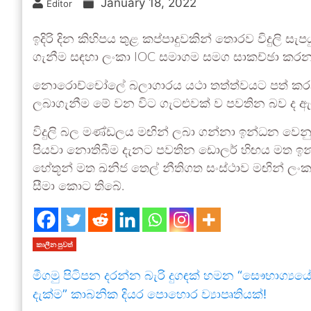
January 18, 2022
Editor
ඉදිරි දින කිහිපය තුළ කප්පාදුවකින් තොරව විදුලි
ගැනීම සඳහා ලංකා IOC සමාගම සමග සාකච්ඡා කරන බ
නොරොච්චෝලේ බලාගාරය යථා තත්ත්වයට පත් කරන 
ලබාගැනීම මේ වන විට ගැටළුවක් ව පවතින බව ද ඇ
විදුලි බල මණ්ඩලය මඟින් ලබා ගන්නා ඉන්ධන වෙනුවෙ
පියවා නොතිබීම දැනට පවතින ඩොලර් හිඟය මත ඉ
හේතූන් මත ඛනිජ තෙල් නීතිගත සංස්ථාව මඟින් ලං
සීමා කොට තිබේ.
කාලීන පුවත්
මීගමු පිටිපන දරන්න බැරි දුගඳක් හමන “සෞභාග්‍යය
දැක්ම” කාබනික දියර පොහොර ව්‍යාපෘතියක්!