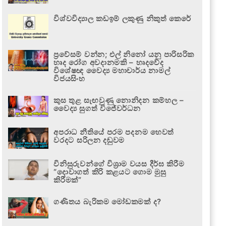
විශ්වවිද්‍යාල කඩඉම් ලකුණු නිකුත් කෙරේ
ප්‍රවේසම් වන්න; එල් නිනෝ යනු පාරිසරික
හෘද රෝග අවදානමකි – හෘදවේද
විශේෂඥ වෛද්‍ය මහාචාර්ය නාමල්
විජයසිංහ
කුස තුළ සැඟවුණු නොනිදන කම්හල –
වෛද්‍ය සුගත් විජේවර්ධන
අපරාධ නීතියේ පරම පදනම හෙවත්
වරදට සරිලන දඬුවම
විනිසුරුවන්ගේ විශ්‍රාම වයස දීර්ඝ කිරීම
“දොවාගත් කිරි කළයට ගොම මුසු
කිරීමක්”
ගණිතය බැරිකම මෝඩකමක් ද?