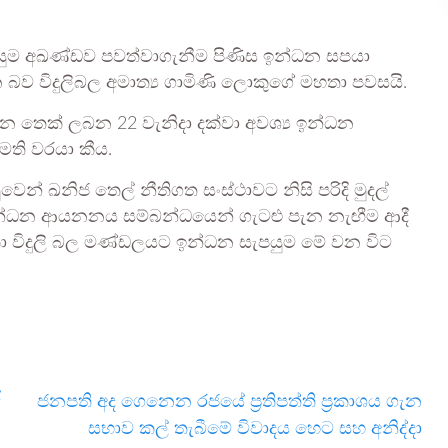
 සැපයුම අඛණ්ඩව පවත්වාගැනීම පිණිස ඉන්ධන සපයා
ව විදුලිබල අමාත්‍ය ගාමිණි ලොකුගේ මහතා පවසයි.
තෙක් ලබන 22 වැනිදා දක්වා අවශ්‍ය ඉන්ධන
මති වරයා කීය.
න් ඛනිජ තෙල් නීතිගත සංස්ථාවට නිසි පරිදි මුදල්
න්ධන ආයනනය සම්බන්ධයෙන් ගැටළු පැන නැඟීම ආදී
කා විදුලි බල මණ්ඩලයට ඉන්ධන සැපයුම මේ වන විට
ේ
ජනපති අද ගෙනෙන රජයේ ප්‍රතිපත්ති ප්‍රකාශය ගැන
සභාව කල් තැබීමේ විවාදය හෙට සහ අනිද්දා