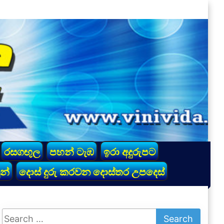
රසගඟුල
පහන් ටැඹ
ඉරා අදුරුපට
න්
දොස් දුරු කරවන දොස්තර උපදෙස්