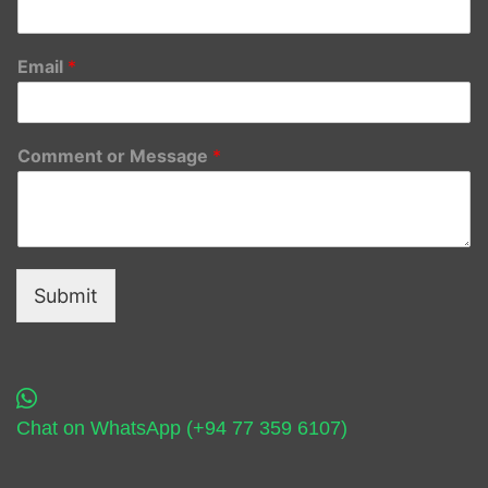
Email
*
Comment or Message
*
Submit
Chat on WhatsApp (+94 77 359 6107)