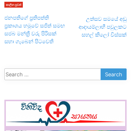
කාලීන පුවත්
ජනපතිගේ ප්‍රතිපත්ති
උත්සව සමයේ අඩු
ප්‍රකාශය හමුවේ සජිත් සමඟ
ආදායම්ලාභී පවුලකට
සජබ මන්ත්‍රී වරු පිරිසක්
සහල් කිලෝ විස්සක්
සභා ගැබෙන් පිටවෙති