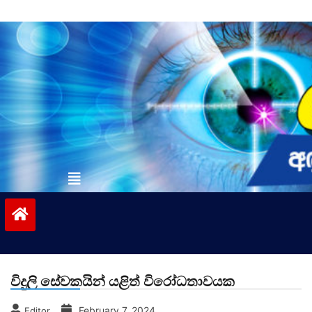
Skip
to
content
vinivida.lk
විදුලි සේවකයින් යළිත් විරෝධතාවයක
February 7, 2024
Editor