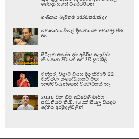
වෛද්‍ය සුගත් විජේවර්ධන
ගණිතය බැරිකම මෝඩකමක් ද?
මහාචාර්ය විමල් දිසානායක අභාවප්‍රාප්ත
වේ
සිරිලක සොබා දම් අසිරිය ලොවට
කියාපාන දිවියන් ගේ දිවි සුරකිමු
විනිසුරු විශ්‍රාම වයස දිගු කිරීමේ 22
ව්‍යවස්ථා සංශෝධනයට මහා
නාහිමිවරුන්ගෙන් විරෝධයක් නෑ
2030 වන විට අධිවේගී මාර්ග
පද්ධතියට කි.මී. 132ක්;සියලු වියදම්
දේශීය අරමුදල්වලින්