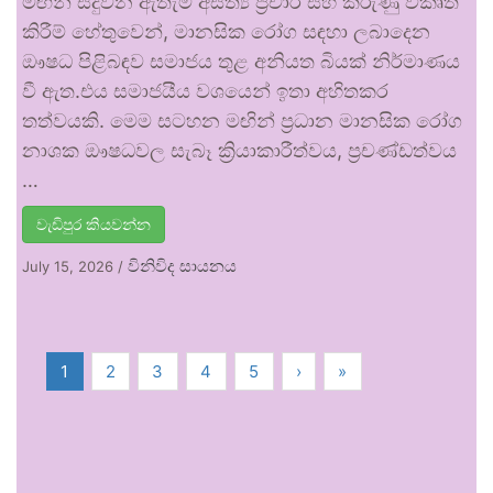
මඟින් සිදුවන ඇතැම් අසත්‍ය ප්‍රචාර සහ කරුණු විකෘති
කිරීම් හේතුවෙන්, මානසික රෝග සඳහා ලබාදෙන
ඖෂධ පිළිබඳව සමාජය තුළ අනියත බියක් නිර්මාණය
වී ඇත.එය සමාජයීය වශයෙන් ඉතා අහිතකර
තත්වයකි. මෙම සටහන මඟින් ප්‍රධාන මානසික රෝග
නාශක ඖෂධවල සැබෑ ක්‍රියාකාරීත්වය, ප්‍රචණ්ඩත්වය
…
වැඩිපුර කියවන්න
විනිවිද සායනය
July 15, 2026
/
1
2
3
4
5
›
»