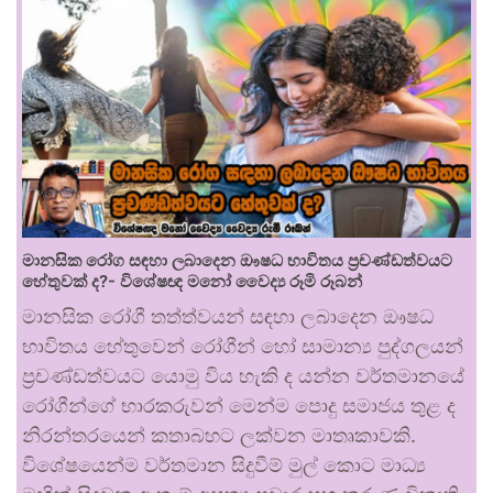
මානසික රෝග සඳහා ලබාදෙන ඖෂධ භාවිතය ප්‍රචණ්ඩත්වයට
හේතුවක් ද?- විශේෂඥ මනෝ වෛද්‍ය රූමි රූබන්
මානසික රෝගී තත්ත්වයන් සඳහා ලබාදෙන ඖෂධ
භාවිතය හේතුවෙන් රෝගීන් හෝ සාමාන්‍ය පුද්ගලයන්
ප්‍රචණ්ඩත්වයට යොමු විය හැකි ද යන්න වර්තමානයේ
රෝගීන්ගේ භාරකරුවන් මෙන්ම පොදු සමාජය තුළ ද
නිරන්තරයෙන් කතාබහට ලක්වන මාතෘකාවකි.
විශේෂයෙන්ම වර්තමාන සිදුවීම් මුල් කොට මාධ්‍ය