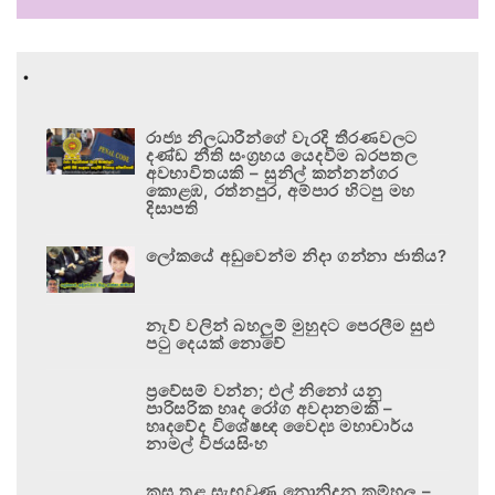
.
රාජ්‍ය නිලධාරීන්ගේ වැරදි තීරණවලට
දණ්ඩ නීති සංග්‍රහය යෙදවීම බරපතල
අවභාවිතයකි – සුනිල් කන්නන්ගර
කොළඹ, රත්නපුර, අම්පාර හිටපු මහ
දිසාපති
ලෝකයේ අඩුවෙන්ම නිදා ගන්නා ජාතිය?
නැව් වලින් බහලුම් මුහුදට පෙරලීම සුළු
පටු දෙයක් නොවේ
ප්‍රවේසම් වන්න; එල් නිනෝ යනු
පාරිසරික හෘද රෝග අවදානමකි –
හෘදවේද විශේෂඥ වෛද්‍ය මහාචාර්ය
නාමල් විජයසිංහ
කුස තුළ සැඟවුණු නොනිදන කම්හල –