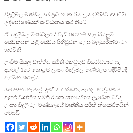
විදුලිබල මණ්ඩලයේ ප්‍රධාන කාර්යාලය ඉදිරිපිට අද (07)
උද්ඝෝෂණයක් සංවිධානය කර තිබේ.
ඒ, විදුලිබල මණ්ඩලයේ වැඩ තහනම් කළ සියලුම
සේවකයන් යළි සේවය පිහිටුවන ලෙස බලධාරීන්ට බල
කරමිනි.
ලංවිම සියලු වෘත්තීය සමිති එකමුතුව විරෝධතාව අද
දහවල් 12ට කොළඹ ලංකා විදුලිබල මණ්ඩලය ඉදිරිපිටදී
ආරම්භ කළේය.
මේ සඳහා තැපැල්, දුම්රිය, රක්ෂණ, බැංකු, ටෙලිකොම්
ඇතුළු වෘත්තීය සමිති රැසක සහයෝගය ලැබෙන බවද
ලංකා විදුලිබල මණ්ඩලයේ වෘත්තීය සමිති නියෝජිතයින්
පවසයි.