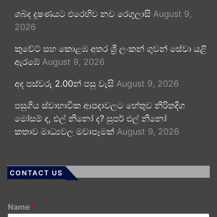
ශබ්ද දූෂණයට එරෙහිව නව රෙගුලාසි
August 9,
2026
කුවේට් සහ කොළඹ අතර ශ්‍රී ලංකන් ගුවන් සේවා යළි
ඇරඹේ
August 9, 2026
අද පස්වරු 2.00න් පසු වැසි
August 9, 2026
පසුගිය ස්වාභාවික ආපදාවලට හේතුව නිරිතදිග
මෝසම් ද, එල් නිනෝ ද? සුපර් එල් නිනෝ
කතාව මාධ්‍යවල මවාපෑමක්
August 9, 2026
CONTACT US
Name
*