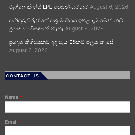
ජැෆ්නා කිංග්ස් LPL අවසන් සටනට
August 6, 2026
විනිසුරුවරුන්ගේ විශ්‍රාම වයස ඉහළ දැමීමෙන් නඩු
ප්‍රමාදයට විසඳුමක් නැහැ
August 6, 2026
ප්‍රදේශ කිහිපයකට අද පැය 05කට ජලය කැපේ
August 6, 2026
CONTACT US
Name
*
Email
*