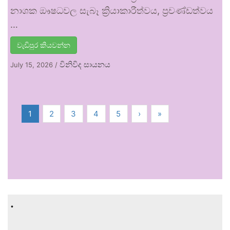
නාශක ඖෂධවල සැබෑ ක්‍රියාකාරීත්වය, ප්‍රචණ්ඩත්වය
…
වැඩිපුර කියවන්න
විනිවිද සායනය
July 15, 2026
/
1
2
3
4
5
›
»
.