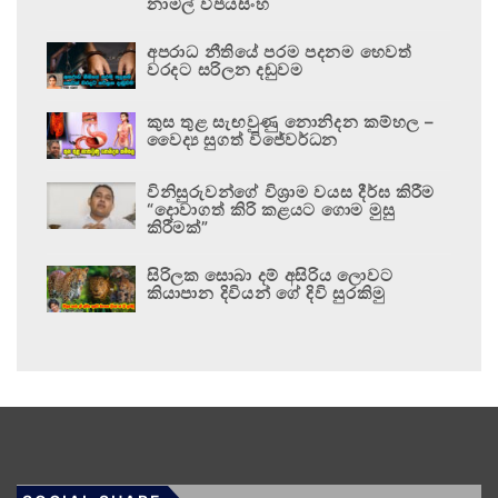
නාමල් විජයසිංහ
අපරාධ නීතියේ පරම පදනම හෙවත්
වරදට සරිලන දඬුවම
කුස තුළ සැඟවුණු නොනිදන කම්හල –
වෛද්‍ය සුගත් විජේවර්ධන
විනිසුරුවන්ගේ විශ්‍රාම වයස දීර්ඝ කිරීම
“දොවාගත් කිරි කළයට ගොම මුසු
කිරීමක්”
සිරිලක සොබා දම් අසිරිය ලොවට
කියාපාන දිවියන් ගේ දිවි සුරකිමු