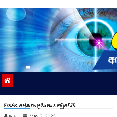
Skip
to
content
vinivida.lk
විදේශ ප්‍රේෂණ ප්‍රමාණය අඩුවෙයි
May 2, 2025
Editor