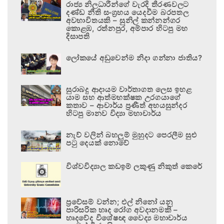
රාජ්‍ය නිලධාරීන්ගේ වැරදි තීරණවලට
දණ්ඩ නීති සංග්‍රහය යෙදවීම බරපතල
අවභාවිතයකි – සුනිල් කන්නන්ගර
කොළඹ, රත්නපුර, අම්පාර හිටපු මහ
දිසාපති
ලෝකයේ අඩුවෙන්ම නිදා ගන්නා ජාතිය?
සුරාබදු ආදායම වාර්තාගත ලෙස ඉහළ
යාම සහ ආත්මභක්ෂක උරගයාගේ
කතාව – ආචාර්ය ප්‍රණීත් අභයසුන්දර
හිටපු මානව විද්‍යා මහාචාර්ය
නැව් වලින් බහලුම් මුහුදට පෙරලීම සුළු
පටු දෙයක් නොවේ
විශ්වවිද්‍යාල කඩඉම් ලකුණු නිකුත් කෙරේ
ප්‍රවේසම් වන්න; එල් නිනෝ යනු
පාරිසරික හෘද රෝග අවදානමකි –
හෘදවේද විශේෂඥ වෛද්‍ය මහාචාර්ය