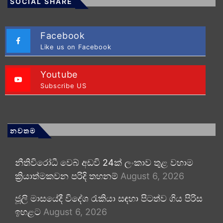
SOCIAL SHARE
Facebook
Like us on Facebook
Youtube
Subscribe US
නවතම
නීතිවිරෝධී වෙබ් අඩවි 24ක් ලංකාව තුළ වහාම
ක්‍රියාත්මකවන පරිදි තහනම්
August 6, 2026
ජූලි මාසයේදී විදේශ රැකියා සඳහා පිටත්ව ගිය පිරිස
ඉහළට
August 6, 2026