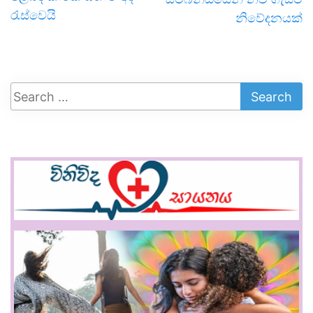
රැස්වෙයි
නිවේදනයක්