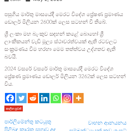
පසුගිය මාර්තු මාසයේදී මෙරට විදේශ ප්‍රේෂණ ප්‍රමාණය
ඩොලර් මිලියන 2600ක් ලෙස සටහන් වී තිබේ.
ශ්‍රී ලංකා මහ බැංකුව සඳහන් කළේ බොහෝ ශ්‍රී
ලාංකිකයන් වැඩි මූල්‍ය ස්ථාවරත්වයක් ඇති රටවලට
සංක්‍රමණය වීම හරහා මෙම තත්ත්වය උද්ගතව ඇති
බවයි.
2024 වසරේ වසරේ මාර්තු මාසයේදී මෙරට විදේශ
ප්‍රේෂණ ප්‍රමාණය ඩොලර් මිලියන 3262ක් ලෙස සටහන්
විය.
කාලීන පුවත්
පාර්ලිමේන්තු කටයුතු
වාහන ආනයනය
පිළිබඳ කාරක සභාව අද
සම්බන්ධයෙන් නව ගැසට්