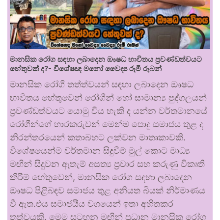
මානසික රෝග සඳහා ලබාදෙන ඖෂධ භාවිතය ප්‍රචණ්ඩත්වයට
හේතුවක් ද?- විශේෂඥ මනෝ වෛද්‍ය රූමි රූබන්
මානසික රෝගී තත්ත්වයන් සඳහා ලබාදෙන ඖෂධ
භාවිතය හේතුවෙන් රෝගීන් හෝ සාමාන්‍ය පුද්ගලයන්
ප්‍රචණ්ඩත්වයට යොමු විය හැකි ද යන්න වර්තමානයේ
රෝගීන්ගේ භාරකරුවන් මෙන්ම පොදු සමාජය තුළ ද
නිරන්තරයෙන් කතාබහට ලක්වන මාතෘකාවකි.
විශේෂයෙන්ම වර්තමාන සිදුවීම් මුල් කොට මාධ්‍ය
මඟින් සිදුවන ඇතැම් අසත්‍ය ප්‍රචාර සහ කරුණු විකෘති
කිරීම් හේතුවෙන්, මානසික රෝග සඳහා ලබාදෙන
ඖෂධ පිළිබඳව සමාජය තුළ අනියත බියක් නිර්මාණය
වී ඇත.එය සමාජයීය වශයෙන් ඉතා අහිතකර
තත්වයකි. මෙම සටහන මඟින් ප්‍රධාන මානසික රෝග