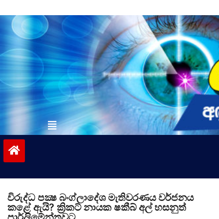
Skip
to
content
vinivida.lk
විරුද්ධ පක්‍ෂ බංග්ලාදේශ මැතිවරණය වර්ජනය
කළේ ඇයි? ක්‍රිකට් නායක ෂකීබ් අල් හසනුත්
පාර්ලිමේන්තුවට