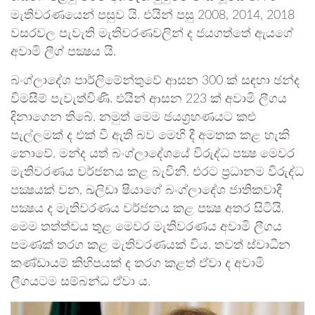
මැතිවරණයෙන් පසුව යි. එයින් පසු 2008, 2014, 2018
වසරවල පැවැති මැතිවරණවලින් ද ජයගත්තේ ඇයගේ
අවාමි ලීග් පක්‍ෂය යි.
බංග්ලාදේශ පාර්ලිමේන්තුවේ ආසන 300 ක් සඳහා ඡන්ද
විමසීම් පැවැත්විණි. එයින් ආසන 223 ක් අවාමි ලීගය
දිනාගෙන තිබේ. නමුත් මෙම ජයග්‍රහණයට කළු
පැල්ලමක් ද එක් වී ඇති බව මෙහි දී අමතක කළ හැකි
නොවේ. මන්ද යත් බංග්ලාදේශයේ විරුද්ධ පක්‍ෂ මෙවර
මැතිවරණය වර්ජනය කළ බැවිනි. එරට ප්‍රධානම විරුද්ධ
පක්‍ෂයක් වන, ඛලිඩා ෂියාගේ බංග්ලාදේශ ජාතිකවාදී
පක්‍ෂය ද මැතිවරණය වර්ජනය කළ පක්‍ෂ අතර සිටියි.
මෙම තත්ත්වය තුළ මෙවර මැතිවරණය අවාමි ලීගය
පමණක් තරග කළ මැතිවරණයක් විය. තවත් ස්වාධීන
කණ්ඩායම් කිහිපයක් ද තරග කළත් ඒවා ද අවාමි
ලීගයටම සම්බන්ධ ඒවා ය.