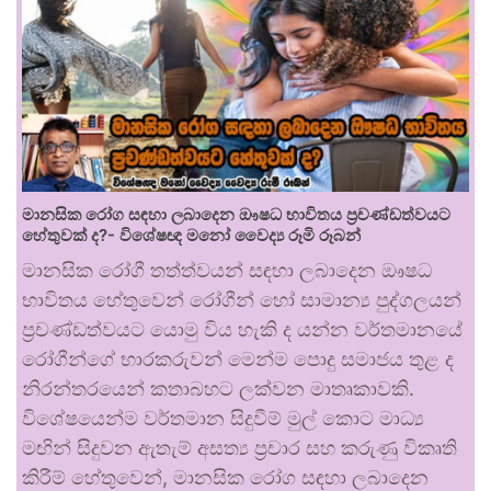
මානසික රෝග සඳහා ලබාදෙන ඖෂධ භාවිතය ප්‍රචණ්ඩත්වයට
හේතුවක් ද?- විශේෂඥ මනෝ වෛද්‍ය රූමි රූබන්
මානසික රෝගී තත්ත්වයන් සඳහා ලබාදෙන ඖෂධ
භාවිතය හේතුවෙන් රෝගීන් හෝ සාමාන්‍ය පුද්ගලයන්
ප්‍රචණ්ඩත්වයට යොමු විය හැකි ද යන්න වර්තමානයේ
රෝගීන්ගේ භාරකරුවන් මෙන්ම පොදු සමාජය තුළ ද
නිරන්තරයෙන් කතාබහට ලක්වන මාතෘකාවකි.
විශේෂයෙන්ම වර්තමාන සිදුවීම් මුල් කොට මාධ්‍ය
මඟින් සිදුවන ඇතැම් අසත්‍ය ප්‍රචාර සහ කරුණු විකෘති
කිරීම් හේතුවෙන්, මානසික රෝග සඳහා ලබාදෙන