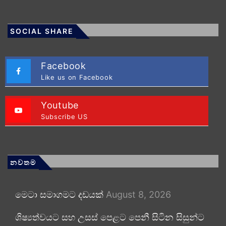
SOCIAL SHARE
Facebook
Like us on Facebook
Youtube
Subscribe US
නවතම
මෙටා සමාගමට දඩයක්
August 8, 2026
ශිෂ්‍යත්වයට සහ උසස් පෙළට පෙනී සිටින සිසුන්ට