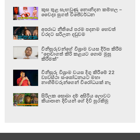
කුස තුළ සැඟවුණු නොනිදන කම්හල –
වෛද්‍ය සුගත් විජේවර්ධන
අපරාධ නීතියේ පරම පදනම හෙවත්
වරදට සරිලන දඬුවම
විනිසුරුවන්ගේ විශ්‍රාම වයස දීර්ඝ කිරීම
“දොවාගත් කිරි කළයට ගොම මුසු
කිරීමක්”
විනිසුරු විශ්‍රාම වයස දිගු කිරීමේ 22
ව්‍යවස්ථා සංශෝධනයට මහා
නාහිමිවරුන්ගෙන් විරෝධයක් නෑ
සිරිලක සොබා දම් අසිරිය ලොවට
කියාපාන දිවියන් ගේ දිවි සුරකිමු