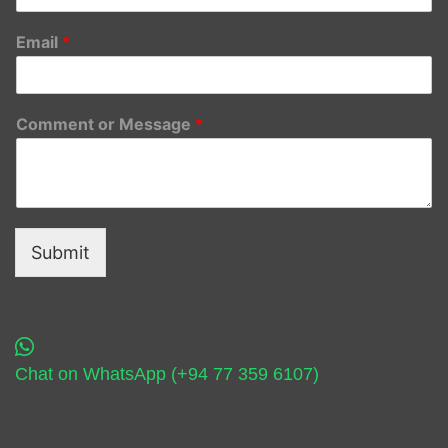
Email
*
Comment or Message
*
Submit
Chat on WhatsApp (+94 77 359 6107)