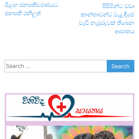
මීළඟ ජනපතිවරණයට
පිරිමින්ට වඩා
ජනපති රනිලුත්
කාන්තාවන්ට වැළඳීමේ
වැඩි නැඹුරුවක් තිබෙන
ආඝාතය