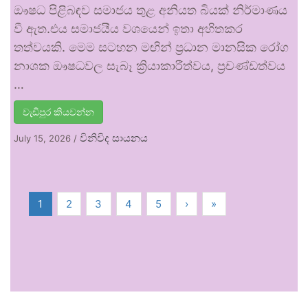
ඖෂධ පිළිබඳව සමාජය තුළ අනියත බියක් නිර්මාණය
වී ඇත.එය සමාජයීය වශයෙන් ඉතා අහිතකර
තත්වයකි. මෙම සටහන මඟින් ප්‍රධාන මානසික රෝග
නාශක ඖෂධවල සැබෑ ක්‍රියාකාරීත්වය, ප්‍රචණ්ඩත්වය
…
වැඩිපුර කියවන්න
විනිවිද සායනය
July 15, 2026
/
1
2
3
4
5
›
»