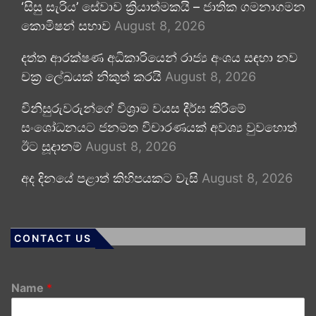
‘සිසු සැරිය’ සේවාව ක්‍රියාත්මකයි – ජාතික ගමනාගමන
කොමිෂන් සභාව
August 8, 2026
දත්ත ආරක්ෂණ අධිකාරියෙන් රාජ්‍ය අංශය සඳහා නව
චක්‍ර ලේඛයක් නිකුත් කරයි
August 8, 2026
විනිසුරුවරුන්ගේ විශ්‍රාම වයස දීර්ඝ කිරීමේ
සංශෝධනයට ජනමත විචාරණයක් අවශ්‍ය වුවහොත්
ඊට සූදානම්
August 8, 2026
අද දිනයේ පළාත් කිහිපයකට වැසි
August 8, 2026
CONTACT US
Name
*