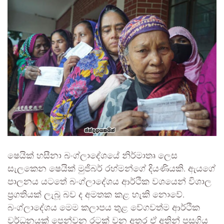
ෂෙයික් හසීනා බංග්ලාදේශයේ නිර්මාතෘ ලෙස
සැලකෙන ෂෙයික් මුජිබර් රහ්මන්ගේ දියණියකි. ඇයගේ
පාලනය යටතේ බංග්ලාදේශය ආර්ථික වශයෙන් විශාල
ප්‍රගතියක් ලැබූ බව ද අමතක කළ හැකි නොවේ.
බංග්ලාදේශය මෙම කලාපය තුළ වේගවත්ම ආර්ථික
වර්ධනයක් පෙන්වන රටක් වන අතර ඒ අතින් පසුගිය