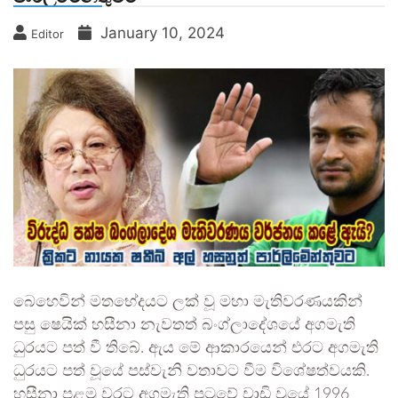
January 10, 2024
Editor
බෙහෙවින් මතභේදයට ලක් වූ මහා මැතිවරණයකින්
පසු ෂෙයික් හසීනා නැවතත් බංග්ලාදේශයේ අගමැති
ධුරයට පත් වී තිබේ. ඇය මේ ආකාරයෙන් එරට අගමැති
ධුරයට පත් වූයේ පස්වැනි වතාවට වීම විශේෂත්වයකි.
හසීනා පළමු වරට අගමැති පුටුවේ වාඩි වූයේ 1996