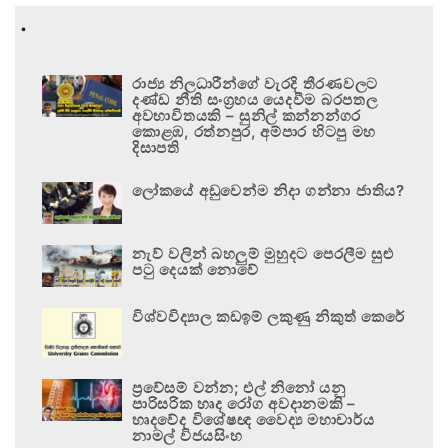
.
රාජ්‍ය නිලධාරීන්ගේ වැරදි තීරණවලට
දණ්ඩ නීති සංග්‍රහය යෙදවීම බරපතල
අවභාවිතයකි – සුනිල් කන්නන්ගර
කොළඹ, රත්නපුර, අම්පාර හිටපු මහ
දිසාපති
ලෝකයේ අඩුවෙන්ම නිදා ගන්නා ජාතිය?
නැව් වලින් බහලුම් මුහුදට පෙරලීම සුළු
පටු දෙයක් නොවේ
විශ්වවිද්‍යාල කඩඉම් ලකුණු නිකුත් කෙරේ
ප්‍රවේසම් වන්න; එල් නිනෝ යනු
පාරිසරික හෘද රෝග අවදානමකි –
හෘදවේද විශේෂඥ වෛද්‍ය මහාචාර්ය
නාමල් විජයසිංහ