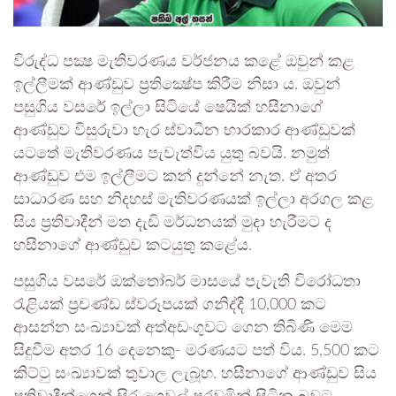
විරුද්ධ පක්‍ෂ මැතිවරණය වර්ජනය කළේ ඔවුන් කළ
ඉල්ලීමක් ආණ්ඩුව ප්‍රතික්‍ෂේප කිරීම නිසා ය. ඔවුන්
පසුගිය වසරේ ඉල්ලා සිටියේ ෂෙයික් හසීනාගේ
ආණ්ඩුව විසුරුවා හැර ස්වාධීන භාරකාර ආණ්ඩුවක්
යටතේ මැතිවරණය පැවැත්විය යුතු බවයි. නමුත්
ආණ්ඩුව එම ඉල්ලීමට කන් දුන්නේ නැත. ඒ අතර
සාධාරණ සහ නිදහස් මැතිවරණයක් ඉල්ලා අරගල කළ
සිය ප්‍රතිවාදීන් මත දැඩි මර්ධනයක් මුදා හැරීමට ද
හසීනාගේ ආණ්ඩුව කටයුතු කළේය.
පසුගිය වසරේ ඔක්තෝබර් මාසයේ පැවැති විරෝධතා
රැළියක් ප්‍රචණ්ඩ ස්වරූපයක් ගනිද්දී 10,000 කට
ආසන්න සංඛ්‍යාවක් අත්අඩංගුවට ගෙන තිබිණි මෙම
සිදුවීම අතර 16 දෙනෙකු- මරණයට පත් විය. 5,500 කට
කිට්ටු සංඛ්‍යාවක් තුවාල ලැබූහ. හසීනාගේ ආණ්ඩුව සිය