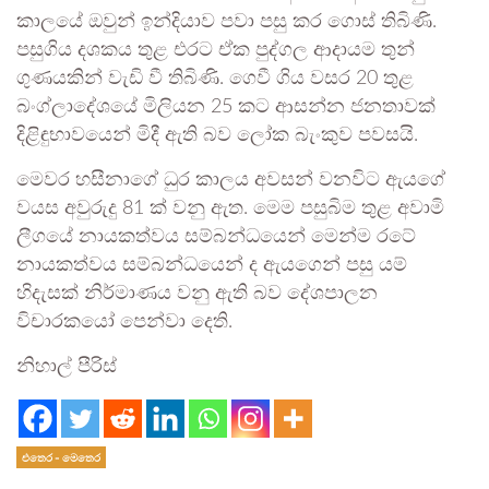
කාලයේ ඔවුන් ඉන්දියාව පවා පසු කර ගොස් තිබිණි.
පසුගිය දශකය තුළ එරට ඒක පුද්ගල ආදායම තුන්
ගුණයකින් වැඩි වී තිබිණි. ගෙවී ගිය වසර 20 තුළ
බංග්ලාදේශයේ මිලියන 25 කට ආසන්න ජනතාවක්
දිළිඳුභාවයෙන් මිදී ඇති බව ලෝක බැංකුව පවසයි.
මෙවර හසීනාගේ ධුර කාලය අවසන් වනවිට ඇයගේ
වයස අවුරුදු 81 ක් වනු ඇත. මෙම පසුබිම තුළ අවාමි
ලීගයේ නායකත්වය සම්බන්ධයෙන් මෙන්ම රටේ
නායකත්වය සම්බන්ධයෙන් ද ඇයගෙන් පසු යම්
හිදැසක් නිර්මාණය වනු ඇති බව දේශපාලන
විචාරකයෝ පෙන්වා දෙති.
නිහාල් පීරිස්
එතෙර - මෙතෙර