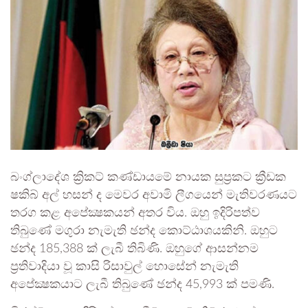
බංග්ලාදේශ ක්‍රිකට් කණ්ඩායමේ නායක සුප්‍රකට ක්‍රීඩක
ෂකිබ් අල් හසන් ද මෙවර අවාමි ලීගයෙන් මැතිවරණයට
තරග කළ අපේක්‍ෂකයන් අතර විය. ඔහු ඉදිරිපත්ව
තිබුණේ මගුරා නැමැති ඡන්ද කොට්ඨාශයකිනි. ඔහුට
ඡන්ද 185,388 ක් ලැබී තිබිණි. ඔහුගේ ආසන්නම
ප්‍රතිවාදියා වූ කාසි රිසාවුල් හොසේන් නැමැති
අපේක්‍ෂකයාට ලැබී තිබුණේ ඡන්ද 45,993 ක් පමණි.