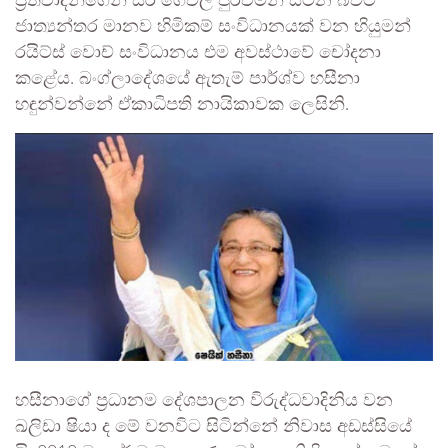
ප්‍රතිවාදීන්ගෙන් සිර ගෙවල් පුරවමින් සිටින බවට
ජාත්‍යන්තර මානව හිමිකම් සංවිධානයක් වන හියුමන්
රයිට්ස් වොච් සංවිධානය එම අවස්ථාවේ චෝදනා
කළේය. බංග්ලාදේශයේ ඇතැම් පාර්ශ්ව හසීනා
හඳුන්වන්නේ ඒකාධිපති නායිකාවක ලෙසිනි.
හසීනාගේ ප්‍රධානම දේශපාලන විරුද්ධවාදිනිය වන
ඛලිඩා ෂියා ද මේ වනවිට සිටින්නේ නිවාස අඩස්සියේ