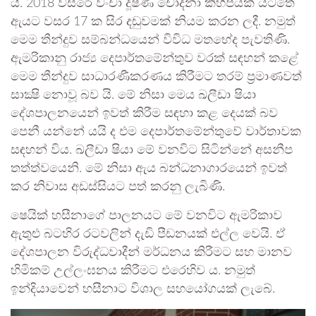
යි. 2018 වසරේ වංචා දූෂණ චෝදනා කිහිපයක් යටතේ
ඇයට වසර 17 ක සිර දඬුවමක් නියම කරන ලදී. නමුත්
මෙම තීන්දුව සම්බන්ධයෙන් විවිධ මතභේද පැවතිණි.
ඇමරිකානු රාජ්‍ය දෙපාර්තමේන්තුව වරක් සඳහන් කළේ
මෙම තීන්දුව සාධාරණීකරණය කිරීමට තරම් ප්‍රමාණවත්
සාක්‍ෂි නොවූ බව යි. මේ නිසා මෙය ඛලීඩා ෂියා
දේශපාලනයෙන් ඉවත් කිරීම සඳහා කළ දෙයක් බව
පෙනී යන්නේ යයි ද එම දෙපාර්තමේන්තුවේ වාර්තාවක
සඳහන් විය. ඛලීඩා ෂියා මේ වනවිට සිටින්නේ අසනීප
තත්ත්වයෙනි. මේ නිසා ඇය බන්ධනාගාරයෙන් ඉවත්
කර නිවාස අඩස්සියට පත් කරනු ලැබිණි.
ෂෙයික් හසීනාගේ පාලනයට මේ වනවිට ඇමරිකාව
ඇතුළු බටහිර රටවලින් දැඩි පීඩනයක් එල්ල වෙයි. ඒ
දේශපාලන විරුද්ධවාදීන් මර්ධනය කිරීමට සහ මානව
හිමිකම් උල්ලංඝනය කිරීමට එරෙහිව ය. නමුත්
ඉන්දියාවෙන් හසීනාට විශාල සහයෝගයක් ලැබේ.