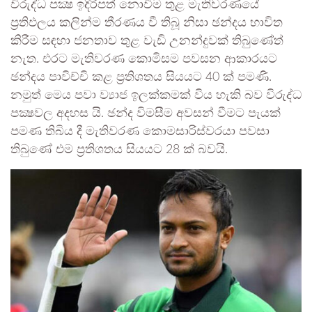
විරුද්ධ පක්‍ෂ ඉදිරිපත් නොවීම තුළ මැතිවරණයේ
ප්‍රතිඵලය කලින්ම තීරණය වී තිබූ නිසා ඡන්දය භාවිත
කිරීම සඳහා ජනතාව තුළ වැඩි උනන්දුවක් තිබුණේත්
නැත. එරට මැතිවරණ කොමිසම පවසන ආකාරයට
ඡන්දය පාවිච්චි කළ ප්‍රතිශතය සියයට 40 ක් පමණි.
නමුත් මෙය පවා ව්‍යාජ ඉලක්කමක් විය හැකි බව විරුද්ධ
පක්‍ෂවල අදහස යි. ඡන්ද විමසීම අවසන් වීමට පැයක්
පමණ තිබිය දී මැතිවරණ කොමසාරිස්වරයා පවසා
තිබුණේ එම ප්‍රතිශතය සියයට 28 ක් බවයි.