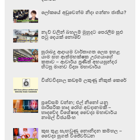
ලෝකයේ අඩුවෙන්ම නිදා ගන්නා ජාතිය?
නැව් වලින් බහලුම් මුහුදට පෙරලීම සුළු
පටු දෙයක් නොවේ
සුරාබදු ආදායම වාර්තාගත ලෙස ඉහළ
යාම සහ ආත්මභක්ෂක උරගයාගේ
කතාව – ආචාර්ය ප්‍රණීත් අභයසුන්දර
හිටපු මානව විද්‍යා මහාචාර්ය
විශ්වවිද්‍යාල කඩඉම් ලකුණු නිකුත් කෙරේ
ප්‍රවේසම් වන්න; එල් නිනෝ යනු
පාරිසරික හෘද රෝග අවදානමකි –
හෘදවේද විශේෂඥ වෛද්‍ය මහාචාර්ය
නාමල් විජයසිංහ
කුස තුළ සැඟවුණු නොනිදන කම්හල –
වෛද්‍ය සුගත් විජේවර්ධන