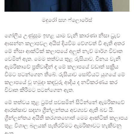
මදුරෝ සහ ෆ්ලොරේස්
ගෝලීය උණුසුම ඉහළ යාම වැනි කාරණා නිසා ධ්‍රැව
ආසන්න කලාපවල අයිස් දියවීම වේගවත් වී ඇති අතර
මේ නිසා ආක්ටික් කලාපයේ අලුත් නැව් මාර්ග විවෘත
වෙමින් ඇත. මෙම තත්වය තුළ රුසියාව, චීනය වැනි
ඇමරිකාවේ ප්‍රතිවාදීන් ද මේ කලාපයේ වඩාත් සක්‍රිය
වීමට පටන්ගෙන තිබේ. රුසියාව සෝවියට් යුගයේ මේ
කලාපයේ වූ හමුදා කඳවුරු ආදිය ද නවීකරණය කර
විවෘත කිරීමට පටන්ගෙන ඇත.
මේ තත්වය තුළ ට්‍රම්ප් පවසමින් සිටින්නේ ඇමරිකාවේ
ආරක්ෂාව සඳහා ග්‍රීන්ලන්තය අවශ්‍යව ඇති බව යි.
ග්‍රීන්ලන්තය අයිති කරගතහොත් මෙම ආක්ටික් කලාපය
තුළ විශාල බලයක් පැතිරවීමට ඇමරිකාවට හැකිවනු
ඇත.