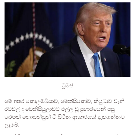
ට්‍රම්ප්
මේ අතර කොලම්බියාව, මෙක්සිකෝව, කියුබාව වැනි
රටවල් ද වෙනිසියුලාවට එල්ල වූ ප්‍රහාරයෙන් පසු
තරමක් නොසන්සුන් වී සිටින ආකාරයක් දැකගන්නට
ලැබේ.