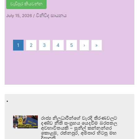
වැඩිපුර කියවන්න
විනිවිද සායනය
July 15, 2026
/
1
2
3
4
5
›
»
.
රාජ්‍ය නිලධාරීන්ගේ වැරදි තීරණවලට
දණ්ඩ නීති සංග්‍රහය යෙදවීම බරපතල
අවභාවිතයකි – සුනිල් කන්නන්ගර
කොළඹ, රත්නපුර, අම්පාර හිටපු මහ
දිසාපති