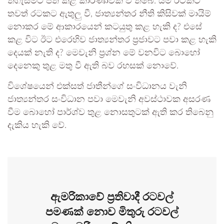
තිගැස්මට පත් කළ කාරණාවක් වී තිබේ. යම් රටකට
තවත් රටකට ඇතුලු වී, ජාත්‍යන්තර නීති කිසිවක් මායිම්
නොකර මේ ආකාරයෙන් කටයුතු කළ හැකි ද? එසේ
කළ විට ඊට එරෙහිව ජාත්‍යන්තර ප්‍රජාවට පවා කළ හැකි
දෙයක් නැති ද? මෙවැනි ප්‍රශ්න මේ වනවිට බොහෝ
දෙනෙකු තුළ මතු වී ඇති බව රහසක් නොවේ.
විශේෂයෙන් එක්සත් ජාතීන්ගේ සංවිධානය වැනි
ජාත්‍යන්තර සංවිධාන පවා මෙවැනි අවස්ථාවක අසරණ
වීම බොහෝ පාර්ශ්ව තුළ නොසතුටක් ඇති කර තිබෙනු
දැකිය හැකි වේ.
ඇමරිකාවේ ප්‍රතිවාදී රටවල්
පමණක් නොව මිතුරු රටවල්