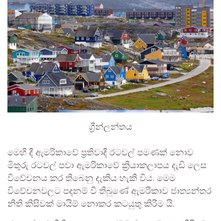
ග්‍රීන්ලන්තය
මෙහි දී ඇමරිකාවේ ප්‍රතිවාදී රටවල් පමණක් නොව
මිතුරු රටවල් පවා ඇමරිකාවේ ක්‍රියාකලාපය දැඩි ලෙස
විවේචනය කර තිබෙනු දැකිය හැකි විය. මෙම
විවේචනවලට පදනම් වී තිබුණේ ඇමරිකාව ජාත්‍යන්තර
නීති කිසිවක් මායිම් නොකර කටයුතු කිරීම යි.