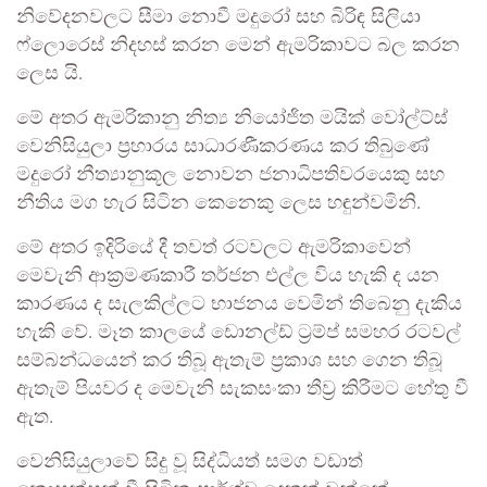
නිවේදනවලට සීමා නොවී මදුරෝ සහ බිරිඳ සිලියා
ෆ්ලොරෙස් නිදහස් කරන මෙන් ඇමරිකාවට බල කරන
ලෙස යි.
මේ අතර ඇමරිකානු නිත්‍ය නියෝජිත මයික් වෝල්ට්ස්
වෙනිසියුලා ප්‍රහාරය සාධාරණීකරණය කර තිබුණේ
මදුරෝ නීත්‍යානුකූල නොවන ජනාධිපතිවරයෙකු සහ
නීතිය මග හැර සිටින කෙනෙකු ලෙස හඳුන්වමිනි.
මේ අතර ඉදිරියේ දී තවත් රටවලට ඇමරිකාවෙන්
මෙවැනි ආක්‍රමණකාරී තර්ජන එල්ල විය හැකි ද යන
කාරණය ද සැලකිල්ලට භාජනය වෙමින් තිබෙනු දැකිය
හැකි වේ. මෑත කාලයේ ඩොනල්ඩ් ට්‍රම්ප් සමහර රටවල්
සම්බන්ධයෙන් කර තිබූ ඇතැම් ප්‍රකාශ සහ ගෙන තිබූ
ඇතැම් පියවර ද මෙවැනි සැකසංකා තීව්‍ර කිරීමට හේතු වී
ඇත.
වෙනිසියුලාවේ සිදු වූ සිද්ධියත් සමග වඩාත්