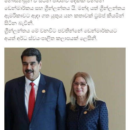
නොසන්සුන් වී සිටින පාර්ශ්ව දෙකක් වන්නේ
ඩෙන්මාර්කය සහ ග්‍රීන්ලන්තය යි. මන්ද යත් ග්‍රීන්ලන්තය
ඇමරිකාවට ඈඳා ගත යුතුය යන කතාවක් ට්‍රම්ප් කියමින්
සිටින බැවිනි.
ග්‍රීන්ලන්තය මේ වනවිට පවතින්නේ ඩෙන්මාර්කයට
අයත් අර්ධ ස්වයංපාලිත කලාපයක් ලෙසිනි.