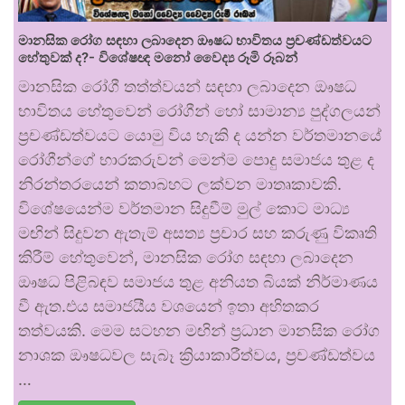
මානසික රෝග සඳහා ලබාදෙන ඖෂධ භාවිතය ප්‍රචණ්ඩත්වයට
හේතුවක් ද?- විශේෂඥ මනෝ වෛද්‍ය රූමි රූබන්
මානසික රෝගී තත්ත්වයන් සඳහා ලබාදෙන ඖෂධ
භාවිතය හේතුවෙන් රෝගීන් හෝ සාමාන්‍ය පුද්ගලයන්
ප්‍රචණ්ඩත්වයට යොමු විය හැකි ද යන්න වර්තමානයේ
රෝගීන්ගේ භාරකරුවන් මෙන්ම පොදු සමාජය තුළ ද
නිරන්තරයෙන් කතාබහට ලක්වන මාතෘකාවකි.
විශේෂයෙන්ම වර්තමාන සිදුවීම් මුල් කොට මාධ්‍ය
මඟින් සිදුවන ඇතැම් අසත්‍ය ප්‍රචාර සහ කරුණු විකෘති
කිරීම් හේතුවෙන්, මානසික රෝග සඳහා ලබාදෙන
ඖෂධ පිළිබඳව සමාජය තුළ අනියත බියක් නිර්මාණය
වී ඇත.එය සමාජයීය වශයෙන් ඉතා අහිතකර
තත්වයකි. මෙම සටහන මඟින් ප්‍රධාන මානසික රෝග
නාශක ඖෂධවල සැබෑ ක්‍රියාකාරීත්වය, ප්‍රචණ්ඩත්වය
…