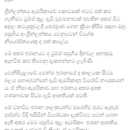
ග්‍රීන්ලන්තය ඇමරිකාවේ කොටසක් බවට පත් කර
ගැනීමට ට්‍රම්ප් තුළ දැඩි වුවමනාවක් පවතින අතර මීට
අදාල කටයුතුවලදී පෙරමුණ ගෙන ක්‍රියා කිරීම සඳහා ඔහු
පසුගිය දා ග්‍රීන්ලන්තය වෙනුවෙන් විශේෂ
නියෝජිතයෙකු ද පත් කළේය.
මේ අතර ඉරානයට ද ට්‍රම්ප් පසුගිය දිනවල අනතුරු
ඇඟවීම් කර තිබෙනු දැකගන්නට ලැබිණි.
වෙනිසියුලාවේ මෙන්ම ඉරානයේ ද කාලයක සිටම
බලය හොබවන්නේ දැඩි ඇමරිකානු විරෝධී නායකයන්
ය. ඒ නිසා ඇමරිකාව සහ ඉරානය අතර දශක
ගණනාවක සිටම දැඩි ආතතියක් පවතී.
මේ වනවිට ඉරාන පාලකයන්ට එරෙහිව එරට ඇතැම්
පාර්ශ්ව වීදි බසිමින් විරෝධතා දැක්වීමට පටන් ගෙන
ඇති අතර මෙම පසුබිම තුළ ඇමරිකා- ඉරාන ආතතිය