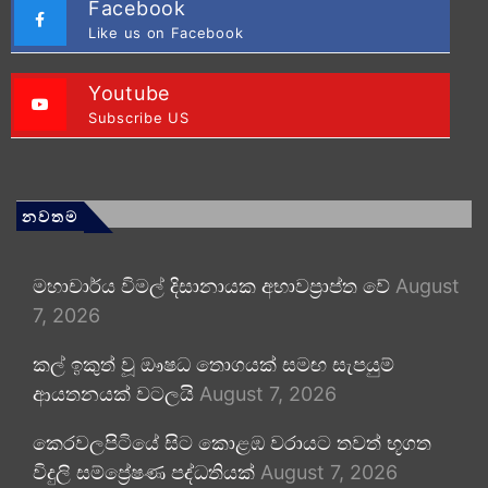
Facebook
Like us on Facebook
Youtube
Subscribe US
නවතම
මහාචාර්ය විමල් දිසානායක අභාවප්‍රාප්ත වේ
August
7, 2026
කල් ඉකුත් වූ ඖෂධ තොගයක් සමඟ සැපයුම්
ආයතනයක් වටලයි
August 7, 2026
කෙරවලපිටියේ සිට කොළඹ වරායට තවත් භූගත
විදුලි සම්ප්‍රේෂණ පද්ධතියක්
August 7, 2026