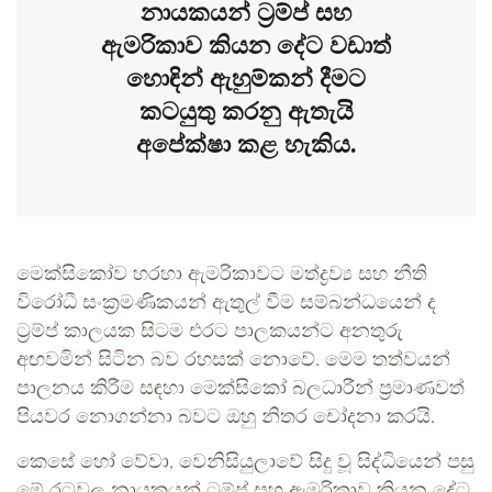
නායකයන් ට්‍රම්ප් සහ
ඇමරිකාව කියන දේට වඩාත්
හොඳින් ඇහුම්කන් දීමට
කටයුතු කරනු ඇතැයි
අපේක්ෂා කළ හැකිය.
මෙක්සිකෝව හරහා ඇමරිකාවට මත්ද්‍රව්‍ය සහ නීති
විරෝධී සංක්‍රමණිකයන් ඇතුල් වීම සම්බන්ධයෙන් ද
ට්‍රම්ප් කාලයක සිටම එරට පාලකයන්ට අනතුරු
අඟවමින් සිටින බව රහසක් නොවේ. මෙම තත්වයන්
පාලනය කිරීම සඳහා මෙක්සිකෝ බලධාරීන් ප්‍රමාණවත්
පියවර නොගන්නා බවට ඔහු නිතර චෝදනා කරයි.
කෙසේ හෝ වේවා, වෙනිසියුලාවේ සිදු වූ සිද්ධියෙන් පසු
මේ රටවල නායකයන් ට්‍රම්ප් සහ ඇමරිකාව කියන දේට