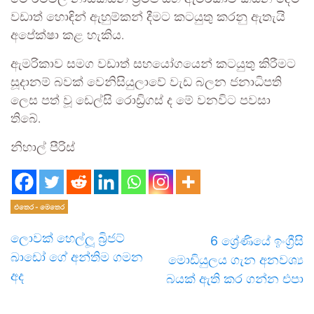
වඩාත් හොඳින් ඇහුම්කන් දීමට කටයුතු කරනු ඇතැයි
අපේක්ෂා කළ හැකිය.
ඇමරිකාව සමග වඩාත් සහයෝගයෙන් කටයුතු කිරීමට
සූදානම් බවක් වෙනිසියුලාවේ වැඩ බලන ජනාධිපති
ලෙස පත් වූ ඩෙල්සි රොඩ්‍රිගස් ද මේ වනවිට පවසා
තිබේ.
නිහාල් පීරිස්
එතෙර - මෙතෙර
ලොවක් හෙල්ලූ බ්‍රිජට්
6 ශ්‍රේණියේ ඉංග්‍රීසි
බාඩෝ ගේ අන්තිම ගමන
මොඩියුලය ගැන අනවශ්‍ය
අද
බයක් ඇති කර ගන්න එපා