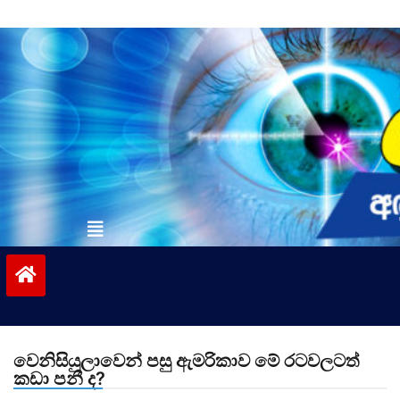
Skip
to
content
vinivida.lk
වෙනිසියුලාවෙන් පසු ඇමරිකාව මේ රටවලටත්
කඩා පනී ද?