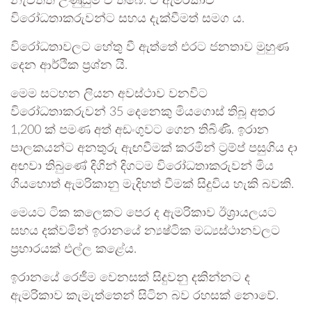
නැවතත් උණුසුම් වී තිබේ. ඒ ඇමරිකාව
විරෝධතාකරුවන්ට සහය දැක්වීමත් සමග ය.
විරෝධතාවලට හේතු වී ඇත්තේ එරට ජනතාව මුහුණ
දෙන ආර්ථික ප්‍රශ්න යි.
මෙම සටහන ලියන අවස්ථාව වනවිට
විරෝධතාකරුවන් 35 දෙනෙකු මියගොස් තිබූ අතර
1,200 ක් පමණ අත් අඩංගුවට ගෙන තිබිණි. ඉරාන
පාලකයන්ට අනතුරු ඇඟවීමක් කරමින් ට්‍රම්ප් පසුගිය දා
අඟවා තිබුණේ දිගින් දිගටම විරෝධතාකරුවන් මිය
ගියහොත් ඇමරිකානු මැදිහත් වීමක් සිදුවිය හැකි බවකි.
මෙයට ටික කලෙකට පෙර ද ඇමරිකාව ඊශ්‍රායලයට
සහය දක්වමින් ඉරානයේ න්‍යෂ්ටික මධ්‍යස්ථානවලට
ප්‍රහාරයක් එල්ල කළේය.
ඉරානයේ රෙජීම වෙනසක් සිදුවනු දකින්නට ද
ඇමරිකාව කැමැත්තෙන් සිටින බව රහසක් නොවේ.