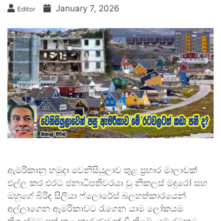
January 7, 2026
Editor
ඇමරිකානු හමුදා වෙනිසියුලාව තුළ ප්‍රහාර මාලාවක්
එල්ල කර එරට ජනාධිපතිවරයා වූ නිකලස් මදුරෝ සහ
ඔහුගේ බිරිඳ සිලියා ෆ්ලොරේස් බලහත්කාරයෙන්
අල්ලාගෙන ඇමරිකාවට රැගෙන යාම ලෝකයම