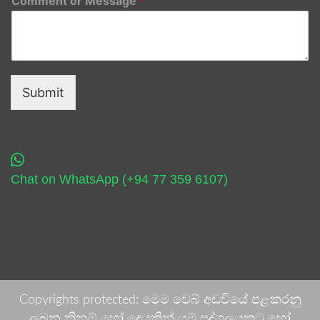
Comment or Message
*
Submit
Chat on WhatsApp (+94 77 359 6107)
Copyrights protected: මෙම වෙබ් අඩවියේ පළකරනු
ලබන කිනම් හෝ දෙයකින් යම් පුද්ගලයකුට හෝ