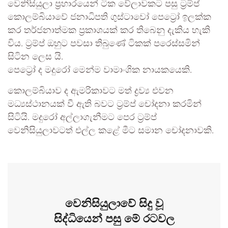
වෙනිසියුලා ප්‍රහාරයෙන් ටික වේලාවකට පසු ට්‍රම්ප්
කොලම්බියාවේ ජනාධිපති ගුස්ටාවෝ පෙට්‍රෝ ඉලක්ක
කර තර්ජනාත්මක ප්‍රකාශයක් කර තිබෙනු දැකිය හැකි
විය. ට්‍රම්ප් ඔහුට පවසා තිබුණේ ටිකක් පරෙස්සමින්
සිටින ලෙස යි.
පෙට්‍රෝ ද මදුරෝ මෙන්ම වාමාංශික නායකයෙකි.
කොලම්බියාව ද ඇමරිකාවට මත් ද්‍රව්‍ය එවන
මධ්‍යස්ථානයක් වී ඇති බවට ට්‍රම්ප් චෝදනා කරමින්
සිටියි. මදුරෝ අල්ලාගැනීමට පෙර ට්‍රම්ප්
වෙනිසියුලාවටත් එල්ල කළේ මීට සමාන චෝදනාවකි.
වෙනිසියුලාවේ සිදු වූ
සිද්ධියෙන් පසු මේ රටවල