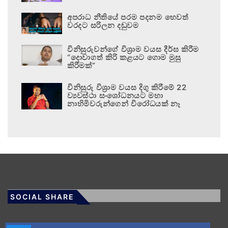
අපරාධ නීතියේ පරම පදනම හෙවත්
වරදට සරිලන දඬුවම
විනිසුරුවන්ගේ විශ්‍රාම වයස දීර්ඝ කිරීම
“දොවාගත් කිරි කළයට ගොම මුසු
කිරීමක්”
විනිසුරු විශ්‍රාම වයස දිගු කිරීමේ 22
ව්‍යවස්ථා සංශෝධනයට මහා
නාහිමිවරුන්ගෙන් විරෝධයක් නෑ
SOCIAL SHARE