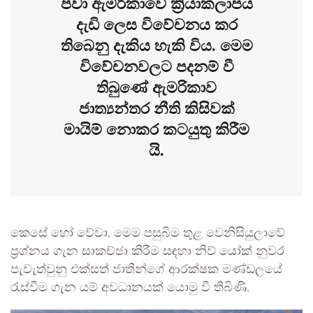
පවා ඇමරිකාවේ ක්‍රියාකලාපය
දැඩි ලෙස විවේචනය කර
තිබෙනු දැකිය හැකි විය. මෙම
විවේචනවලට පදනම් වී
තිබුණේ ඇමරිකාව
ජාත්‍යන්තර නීති කිසිවක්
මායිම් නොකර කටයුතු කිරීම
යි.
කෙසේ හෝ වේවා, මෙම පසුබිම තුළ වෙනිසියුලාවේ
ප්‍රශ්නය ගැන සාකච්ඡා කිරීම සඳහා නිව් යෝක් නුවර
පැවැත්වුනු එක්සත් ජාතීන්ගේ ආරක්ෂක මණ්ඩලයේ
රැස්වීම ගැන යම් අවධානයක් යොමු වී තිබිණි.