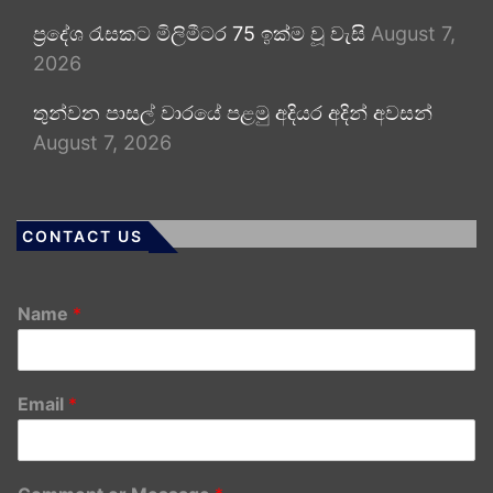
ප්‍රදේශ රැසකට මිලිමීටර 75 ඉක්ම වූ වැසි
August 7,
2026
තුන්වන පාසල් වාරයේ පළමු අදියර අදින් අවසන්
August 7, 2026
CONTACT US
Name
*
Email
*