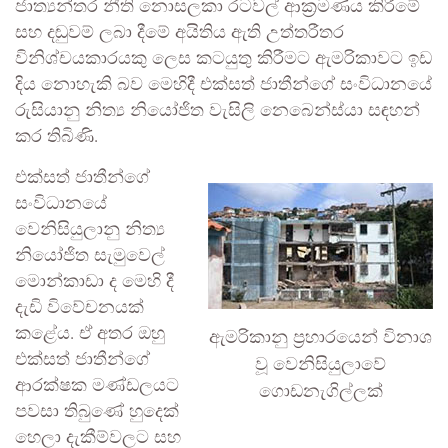
ජාත්‍යන්තර නීති නොසලකා රටවල් ආක්‍රමණය කිරීමේ
සහ දඬුවම් ලබා දීමේ අයිතිය ඇති උත්තරීතර
විනිශ්චයකාරයකු ලෙස කටයුතු කිරීමට ඇමරිකාවට ඉඩ
දිය නොහැකි බව මෙහිදී එක්සත් ජාතීන්ගේ සංවිධානයේ
රුසියානු නිත්‍ය නියෝජිත වැසිලි නෙබෙන්ස්යා සඳහන්
කර තිබිණි.
එක්සත් ජාතීන්ගේ
සංවිධානයේ
වෙනිසියුලානු නිත්‍ය
නියෝජිත සැමුවෙල්
මොන්කාඩා ද මෙහි දී
දැඩි විවේචනයක්
කළේය. ඒ අතර ඔහු
ඇමරිකානු ප්‍රහාරයෙන් විනාශ
එක්සත් ජාතීන්ගේ
වූ වෙනිසියුලාවේ
ආරක්ෂක මණ්ඩලයට
ගොඩනැගිල්ලක්
පවසා තිබුණේ හුදෙක්
හෙලා දැකීම්වලට සහ