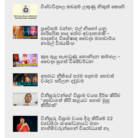
විශ්වවිද්‍යාල කඩඉම් ලකුණු නිකුත් කෙරේ
ප්‍රවේසම් වන්න; එල් නිනෝ යනු
පාරිසරික හෘද රෝග අවදානමකි –
හෘදවේද විශේෂඥ වෛද්‍ය මහාචාර්ය
නාමල් විජයසිංහ
කුස තුළ සැඟවුණු නොනිදන කම්හල –
වෛද්‍ය සුගත් විජේවර්ධන
අපරාධ නීතියේ පරම පදනම හෙවත්
වරදට සරිලන දඬුවම
විනිසුරුවන්ගේ විශ්‍රාම වයස දීර්ඝ කිරීම
“දොවාගත් කිරි කළයට ගොම මුසු
කිරීමක්”
විනිසුරු විශ්‍රාම වයස දිගු කිරීමේ 22
ව්‍යවස්ථා සංශෝධනයට මහා
නාහිමිවරුන්ගෙන් විරෝධයක් නෑ