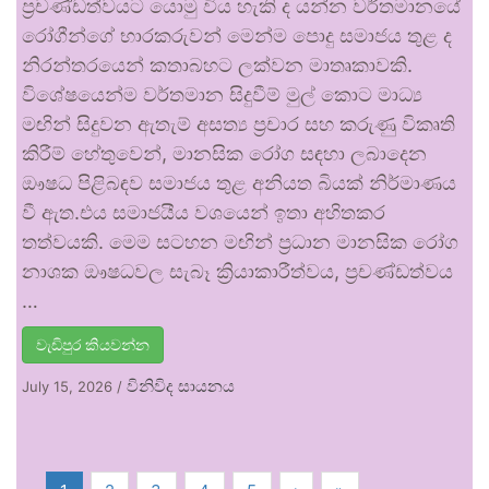
ප්‍රචණ්ඩත්වයට යොමු විය හැකි ද යන්න වර්තමානයේ
රෝගීන්ගේ භාරකරුවන් මෙන්ම පොදු සමාජය තුළ ද
නිරන්තරයෙන් කතාබහට ලක්වන මාතෘකාවකි.
විශේෂයෙන්ම වර්තමාන සිදුවීම් මුල් කොට මාධ්‍ය
මඟින් සිදුවන ඇතැම් අසත්‍ය ප්‍රචාර සහ කරුණු විකෘති
කිරීම් හේතුවෙන්, මානසික රෝග සඳහා ලබාදෙන
ඖෂධ පිළිබඳව සමාජය තුළ අනියත බියක් නිර්මාණය
වී ඇත.එය සමාජයීය වශයෙන් ඉතා අහිතකර
තත්වයකි. මෙම සටහන මඟින් ප්‍රධාන මානසික රෝග
නාශක ඖෂධවල සැබෑ ක්‍රියාකාරීත්වය, ප්‍රචණ්ඩත්වය
…
වැඩිපුර කියවන්න
විනිවිද සායනය
July 15, 2026
/