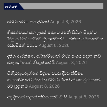
නවතම
මෙටා සමාගමට දඩයක්
August 8, 2026
ශිෂ්‍යත්වයට සහ උසස් පෙළට පෙනී සිටින සිසුන්ට
‘සිසු සැරිය’ සේවාව ක්‍රියාත්මකයි – ජාතික ගමනාගමන
කොමිෂන් සභාව
August 8, 2026
දත්ත ආරක්ෂණ අධිකාරියෙන් රාජ්‍ය අංශය සඳහා නව
චක්‍ර ලේඛයක් නිකුත් කරයි
August 8, 2026
විනිසුරුවරුන්ගේ විශ්‍රාම වයස දීර්ඝ කිරීමේ
සංශෝධනයට ජනමත විචාරණයක් අවශ්‍ය වුවහොත්
ඊට සූදානම්
August 8, 2026
අද දිනයේ පළාත් කිහිපයකට වැසි
August 8, 2026