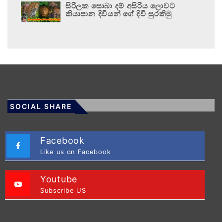
සිරිලක සොබා දම් අසිරිය ලොවට
කියාපාන දිවියන් ගේ දිවි සුරකිමු
SOCIAL SHARE
Facebook
Like us on Facebook
Youtube
Subscribe US