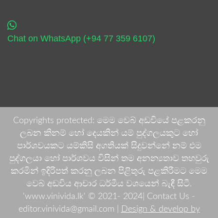
Chat on WhatsApp (+94 77 359 6107)
Copyrights protected: මෙම වෙබ් අඩවියේ පළකරනු
ලබන කිනම් හෝ දෙයකින් යම් පුද්ගලයකුට හෝ
පාර්ශවයකට යම්කිසි අගතියක් සිදුවන්නේ නම් එම
පුද්ගලයා හෝ පාර්ශවය විසින් තම අනන්‍යතාව තහවුරු
කරමින් ඉදිරිපත් කරනු ලබන පිළිතුරු පළකිරීමට මෙම
වෙබ් අඩවිය ආචාර ධර්මීය වශයෙන් බැඳී සිටී.
'www.vinivida.lk' © 2021- 2024| Contact Us -
editor.vinivida@gmail.com |
Design & develop by