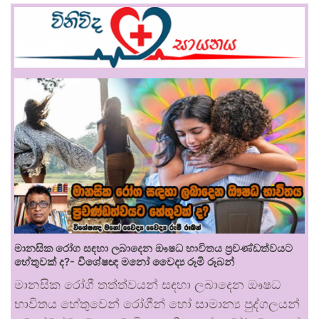
මානසික රෝග සඳහා ලබාදෙන ඖෂධ භාවිතය ප්‍රචණ්ඩත්වයට
හේතුවක් ද?- විශේෂඥ මනෝ වෛද්‍ය රූමි රූබන්
මානසික රෝගී තත්ත්වයන් සඳහා ලබාදෙන ඖෂධ
භාවිතය හේතුවෙන් රෝගීන් හෝ සාමාන්‍ය පුද්ගලයන්