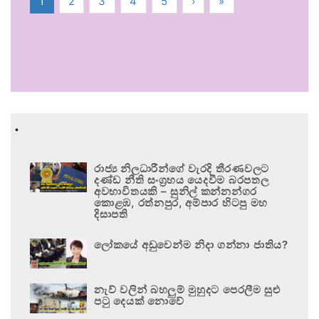
1
2
3
4
5
›
»
.
රාජ්‍ය නිලධාරීන්ගේ වැරදි තීරණවලට
දණ්ඩ නීති සංග්‍රහය යෙදවීම බරපතල
අවභාවිතයකි – සුනිල් කන්නන්ගර
කොළඹ, රත්නපුර, අම්පාර හිටපු මහ
දිසාපති
ලෝකයේ අඩුවෙන්ම නිදා ගන්නා ජාතිය?
නැව් වලින් බහලුම් මුහුදට පෙරලීම සුළු
පටු දෙයක් නොවේ