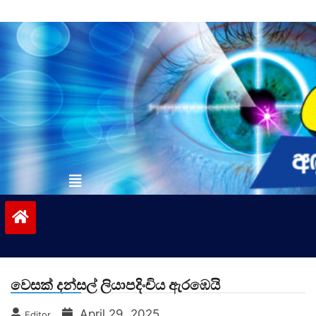
Skip
to
content
vinivida.lk
වෙසක් දන්සල් ලියාපදිංචිය ඇරඹෙයි
April 29, 2025
Editor