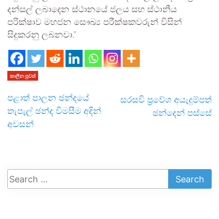
දන්සල් ලබාදෙන ස්ථානයේ ජලය සහ ස්ථානීය
පරික්ෂාව මහජන සෞඛ්‍ය පරීක්ෂකවරුන් විසින්
සිදුකරනු ලබනවා.”
කාලීන පුවත්
පළාත් පාලන ඡන්දයේ
සරසවි ප්‍රවේශ අයැදුම්පත්
තැපැල් ඡන්ද විමසීම අදින්
ඡන්දෙන් පස්සේ
අවසන්