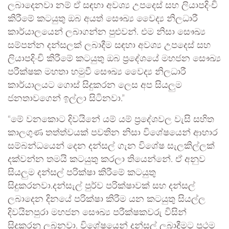
ලබාදෙනවා නම් ඒ සඳහා අවශ්‍ය උපදෙස් සහ ලියාපදිංචි
කිරීමේ කටයුතු ඔබ අයත් සෞඛ්‍ය වෛද්‍ය නිලධාරී
කාර්යාලයෙන් ලබාගන්න පුළුවන්. එම නිසා සෞඛ්‍ය
සම්පන්න දන්සලක් ලබාදීම සඳහා අවශ්‍ය උපදෙස් සහ
ලියාපදිංචි කිරීමේ කටයුතු ඔබ ප්‍රදේශයේ මහජන සෞඛ්‍ය
පරීක්ෂක මහතා හමුවී සෞඛ්‍ය වෛද්‍ය නිලධාරී
කාර්යාලයට ගොස් සිදුකරන ලෙස අප සියලුම
ජනතාවගෙන් ඉල්ලා සිටිනවා.”
“මේ වනකොට දිවයිනේ යම් යම් ප්‍රදේශවල වැසි සහිත
කාලගුණ තත්ත්වයක් පවතින නිසා විශේෂයෙන් ආහාර
සම්බන්ධයෙන් දෙන දන්සල් ගැන විශේෂ සැලකිල්ලක්
දක්වන්න තමයි කටයුතු කරලා තියෙන්නේ. ඒ අනුව
සියලුම දන්සල් පරික්ෂා කිරීමේ කටයුතු
සිදුකරනවා.දන්සැල් පුර්ව පරික්ෂාවක් සහ දන්සල්
ලබාදෙන දිනයේ පරික්ෂා කිරීම යන කටයුතු සියල්ල
දිවයිනපුරා මහජන සෞඛ්‍ය පරීක්ෂකවරු විසින්
සිදුකරනු ලබනවා. විශේෂයෙන් දන්සල් ලබාදීමට ප්‍රථම