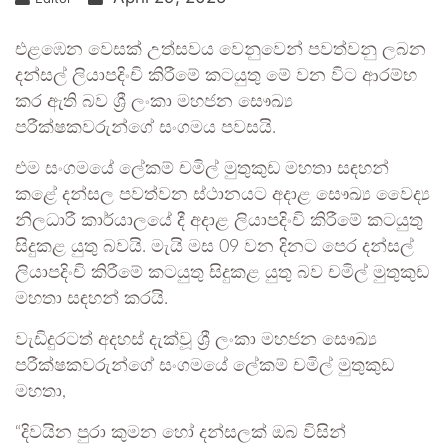
එළඹෙන වෙසක් උත්සවය වෙනුවෙන් පවත්වනු ලබන
දන්සල් ලියාපදිංචි කිරීමේ කටයුතු මේ වන විට ආරම්භ
කර ඇති බව ශ්‍රී ලංකා මහජන සෞඛ්‍ය
පරීක්ෂකවරුන්ගේ සංගමය පවසයි.
එම සංගමයේ ලේකම් චමිල් මුතුකුඩ මහතා සඳහන්
කළේ දන්සල පවත්වන ස්ථානයට අදාළ සෞඛ්‍ය වෛද්‍ය
නිලධාරී කාර්යාලයේ දී අදාළ ලියාපදිංචි කිරීමේ කටයුතු
සිදුකළ යුතු බවයි. මැයි මස 09 වන දිනට පෙර දන්සල්
ලියාපදිංචි කිරීමේ කටයුතු සිදුකළ යුතු බව චමිල් මුතුකුඩ
මහතා සඳහන් කරයි.
වැඩිදුරටත් අදහස් දැක්වූ ශ්‍රී ලංකා මහජන සෞඛ්‍ය
පරීක්ෂකවරුන්ගේ සංගමයේ ලේකම් චමිල් මුතුකුඩ
මහතා,
“දිවයින පුරා කුමන හෝ දන්සලක් ඔබ විසින්