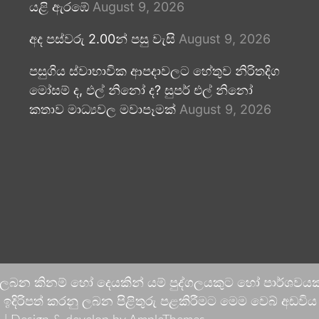
යළි ඇරඹේ
August 9, 2026
අද පස්වරු 2.00න් පසු වැසි
August 9, 2026
පසුගිය ස්වාභාවික ආපදාවලට හේතුව නිරිතදිග
මෝසම් ද, එල් නිනෝ ද? සුපර් එල් නිනෝ
කතාව මාධ්‍යවල මවාපෑමක්
August 9, 2026
 ලබන කිනම් හෝ දෙයකින් යම් පුද්ගලයකුට හෝ පාර්ශවයකට
දිරිපත් කරනු ලබන පිළිතුරු පළකිරීමට මෙම වෙබ් අඩවිය ආච