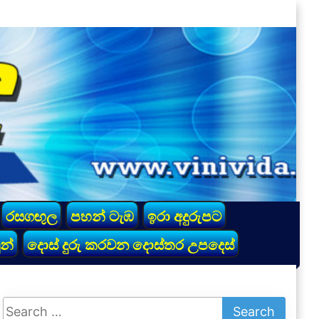
රසගඟුල
පහන් ටැඹ
ඉරා අදුරුපට
න්
දොස් දුරු කරවන දොස්තර උපදෙස්