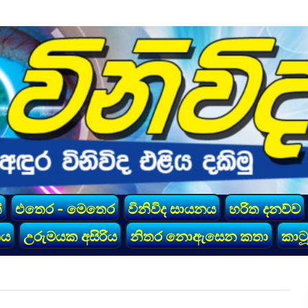
්
එතෙර - මෙතෙර
විනිවිද සායනය
හරිත දනව්ව
කය
උරුමයක අසිරිය
නිතර නොඇසෙන කතා
කාටූ