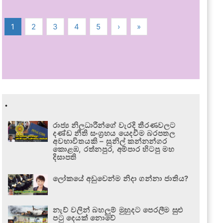
1
2
3
4
5
›
»
.
රාජ්‍ය නිලධාරීන්ගේ වැරදි තීරණවලට
දණ්ඩ නීති සංග්‍රහය යෙදවීම බරපතල
අවභාවිතයකි – සුනිල් කන්නන්ගර
කොළඹ, රත්නපුර, අම්පාර හිටපු මහ
දිසාපති
ලෝකයේ අඩුවෙන්ම නිදා ගන්නා ජාතිය?
නැව් වලින් බහලුම් මුහුදට පෙරලීම සුළු
පටු දෙයක් නොවේ