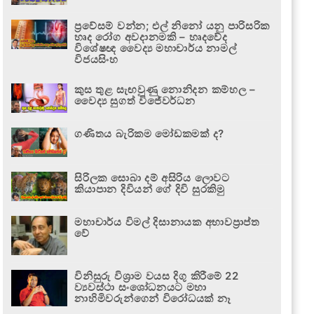
ප්‍රවේසම් වන්න; එල් නිනෝ යනු පාරිසරික
හෘද රෝග අවදානමකි – හෘදවේද
විශේෂඥ වෛද්‍ය මහාචාර්ය නාමල්
විජයසිංහ
කුස තුළ සැඟවුණු නොනිදන කම්හල –
වෛද්‍ය සුගත් විජේවර්ධන
ගණිතය බැරිකම මෝඩකමක් ද?
සිරිලක සොබා දම් අසිරිය ලොවට
කියාපාන දිවියන් ගේ දිවි සුරකිමු
මහාචාර්ය විමල් දිසානායක අභාවප්‍රාප්ත
වේ
විනිසුරු විශ්‍රාම වයස දිගු කිරීමේ 22
ව්‍යවස්ථා සංශෝධනයට මහා
නාහිමිවරුන්ගෙන් විරෝධයක් නෑ