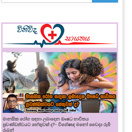
මානසික රෝග සඳහා ලබාදෙන ඖෂධ භාවිතය
ප්‍රචණ්ඩත්වයට හේතුවක් ද?- විශේෂඥ මනෝ වෛද්‍ය රූමි
රූබන්