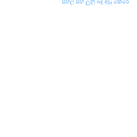
සහල් සහ ලූනු බදු අඩු කෙරේ