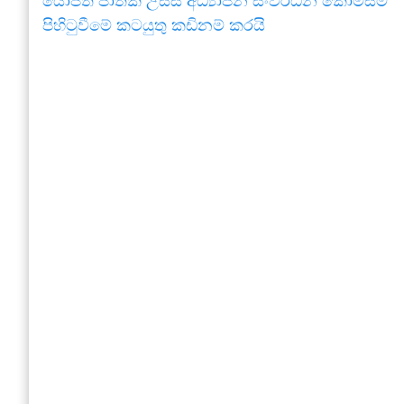
යෝජිත ජාතික උසස් අධ්‍යාපන සංවර්ධන කොමිසම
පිහිටුවීමේ කටයුතු කඩිනම් කරයි