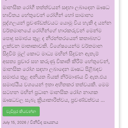
මානසික රෝගී තත්ත්වයන් සඳහා ලබාදෙන ඖෂධ
භාවිතය හේතුවෙන් රෝගීන් හෝ සාමාන්‍ය
පුද්ගලයන් ප්‍රචණ්ඩත්වයට යොමු විය හැකි ද යන්න
වර්තමානයේ රෝගීන්ගේ භාරකරුවන් මෙන්ම
පොදු සමාජය තුළ ද නිරන්තරයෙන් කතාබහට
ලක්වන මාතෘකාවකි. විශේෂයෙන්ම වර්තමාන
සිදුවීම් මුල් කොට මාධ්‍ය මඟින් සිදුවන ඇතැම්
අසත්‍ය ප්‍රචාර සහ කරුණු විකෘති කිරීම් හේතුවෙන්,
මානසික රෝග සඳහා ලබාදෙන ඖෂධ පිළිබඳව
සමාජය තුළ අනියත බියක් නිර්මාණය වී ඇත.එය
සමාජයීය වශයෙන් ඉතා අහිතකර තත්වයකි. මෙම
සටහන මඟින් ප්‍රධාන මානසික රෝග නාශක
ඖෂධවල සැබෑ ක්‍රියාකාරීත්වය, ප්‍රචණ්ඩත්වය …
වැඩිපුර කියවන්න
විනිවිද සායනය
July 15, 2026
/