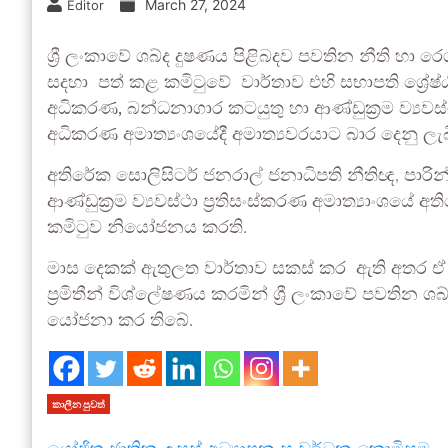
March 27, 2024
Editor
ශ්‍රී ලංකාවේ ශබ්ද දුෂණය පිළිබදව පවතින නීති හා ර
සදහා පත් කළ කමිටුවේ වාර්තාව එහි සභාපති ශ්‍රේෂ
අධිකරණ, බන්ධනාගාර කටයුතු හා ආණ්ඩුක්‍රම ව්‍යවස්
අධිකරණ අමාත්‍යංශයේදී අමාත්‍යවරයාට බාර දෙනු ලැබ
අතිරේක සොලිසිටර් ජනරාල් ජනාධිපති නීතිඥ, පාරි
ආණ්ඩුක්‍රම ව්‍යවස්ථා ප්‍රතිසංස්කරණ අමාත්‍යාංශයේ අති
කමිටුව නියෝජනය කරති.
මාස දෙකක් ඇතුලත වාර්තාව සකස් කර ඇති අතර ඒ අනු
ප්‍රමිතීන් විශ්ලේෂණය කරමින් ශ්‍රී ලංකාවේ පවතින 
යෝජනා කර තිබේ.
කාලීන පුවත්