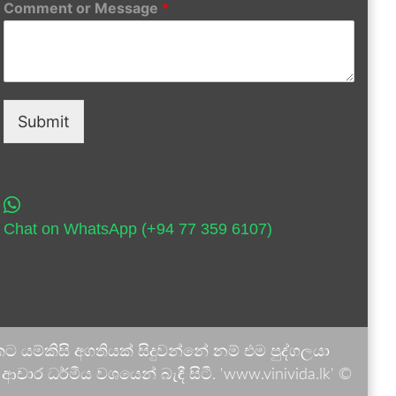
Comment or Message
*
Submit
Chat on WhatsApp (+94 77 359 6107)
 යම්කිසි අගතියක් සිදුවන්නේ නම් එම පුද්ගලයා
ාර ධර්මීය වශයෙන් බැඳී සිටී. 'www.vinivida.lk' ©