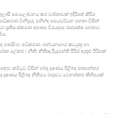
ෙගුලාසි සමාලෝචනය කර වාර්තාවක් ඉදිරිපත් කිරීම
්ඨාධිකරණ විනිසුරු මහින්ද සමයවර්ධන මහතා විසින්
ථා ප්‍රතිසංස්කරණ අමාත්‍ය විජයදාස රාජපක්ෂ මහතාට
ීය.
න්ද රණසිංහ, අධිකරණ, බන්ධනාගාර කටයුතු හා
රේක ලේකම් ( නීති) නීතිඥ,පියුමන්ති පීරිස් ඇතුළු පිරිසක්
ව කමිටුව විසින් ශබ්ද දූෂණය පිළිබඳ ජාත්‍යන්තර
ශබ්ද දූෂණය පිළිබඳ නීතිමය රාමුවට වෙනස්කම් කිහිපයක්