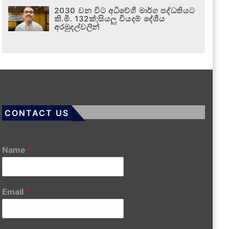
2030 වන විට අධිවේගී මාර්ග පද්ධතියට
කි.මී. 132ක්;සියලු වියදම් දේශීය
අරමුදල්වලින්
CONTACT US
Name
*
Email
*