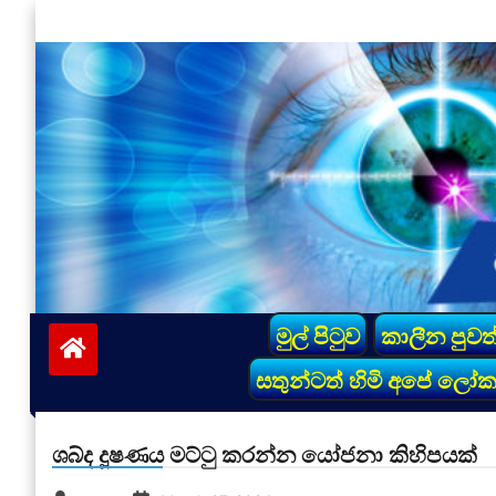
Skip
to
content
vinivida.lk
මුල් පිටුව
කාලීන පුවත
සතුන්ටත් හිමි අපේ ලෝ
ශබ්ද දූෂණය මට්ටු කරන්න යෝජනා කිහිපයක්