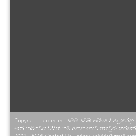
Copyrights protected: මෙම වෙබ් අඩවියේ පළකරනු
හෝ පාර්ශවය විසින් තම අනන්‍යතාව තහවුරු කරමින් ඉ