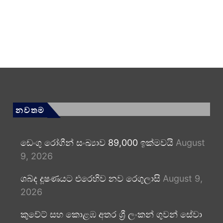
නවතම
ඩෙංගු රෝගීන් සංඛ්‍යාව 89,000 ඉක්මවයි
August
9, 2026
ශබ්ද දූෂණයට එරෙහිව නව රෙගුලාසි
August 9,
2026
කුවේට් සහ කොළඹ අතර ශ්‍රී ලංකන් ගුවන් සේවා